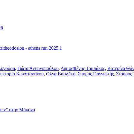
Ζυγούρη
,
Γιώτα Αντωνοπούλου
,
Δημοσθένης Ταμπάκος
,
Κατερίνα Θά
εκταρία Κωνσταντίνου
,
Ολγα Βασδέκη
,
Σπύρος Γιαννιώτης
,
Σταύρος 
νων” στην Μύκονο