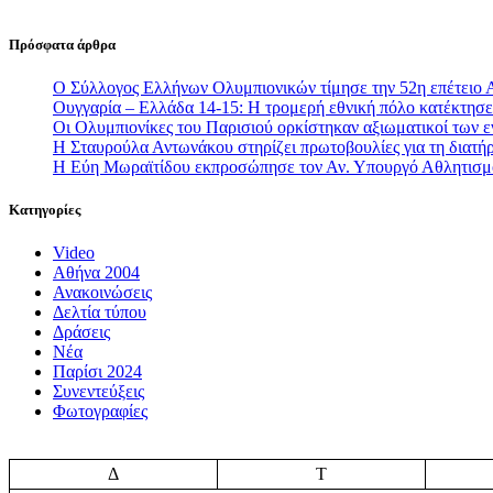
Πρόσφατα άρθρα
Ο Σύλλογος Ελλήνων Ολυμπιονικών τίμησε την 52η επέτειο 
Ουγγαρία – Ελλάδα 14-15: Η τρομερή εθνική πόλο κατέκτησε 
Οι Ολυμπιονίκες του Παρισιού ορκίστηκαν αξιωματικοί των
Η Σταυρούλα Αντωνάκου στηρίζει πρωτοβουλίες για τη διατήρ
Η Εύη Μωραϊτίδου εκπροσώπησε τον Αν. Υπουργό Αθλητισ
Κατηγορίες
Video
Αθήνα 2004
Ανακοινώσεις
Δελτία τύπου
Δράσεις
Νέα
Παρίσι 2024
Συνεντεύξεις
Φωτογραφίες
Δ
Τ