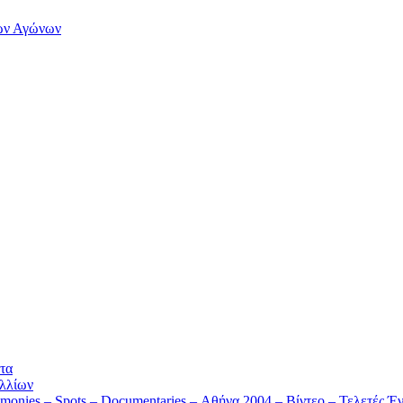
των Αγώνων
τα
λλίων
monies – Spots – Documentaries – Αθήνα 2004 – Βίντεο – Τελετές Έν