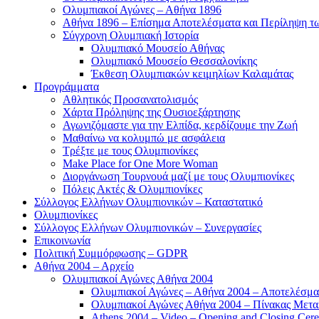
Ολυμπιακοί Αγώνες – Αθήνα 1896
Αθήνα 1896 – Επίσημα Αποτελέσματα και Περίληψη 
Σύγχρονη Ολυμπιακή Ιστορία
Ολυμπιακό Μουσείο Αθήνας
Ολυμπιακό Μουσείο Θεσσαλονίκης
Έκθεση Ολυμπιακών κειμηλίων Καλαμάτας
Προγράμματα
Αθλητικός Προσανατολισμός
Χάρτα Πρόληψης της Ουσιοεξάρτησης
Αγωνιζόμαστε για την Ελπίδα, κερδίζουμε την Ζωή
Μαθαίνω να κολυμπώ με ασφάλεια
Τρέξτε με τους Ολυμπιονίκες
Make Place for One More Woman
Διοργάνωση Τουρνουά μαζί με τους Ολυμπιονίκες
Πόλεις Ακτές & Ολυμπιονίκες
Σύλλογος Ελλήνων Ολυμπιονικών – Καταστατικό
Ολυμπιονίκες
Σύλλογος Ελλήνων Ολυμπιονικών – Συνεργασίες
Επικοινωνία
Πολιτική Συμμόρφωσης – GDPR
Αθήνα 2004 – Αρχείο
Ολυμπιακοί Αγώνες Αθήνα 2004
Ολυμπιακοί Αγώνες – Αθήνα 2004 – Αποτελέσμα
Ολυμπιακοί Αγώνες Αθήνα 2004 – Πίνακας Μετα
Athens 2004 – Video – Opening and Closing Cere