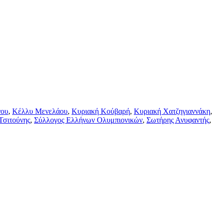
νου
,
Κέλλυ Μενελάου
,
Κυριακή Κούβαρή
,
Κυριακή Χατζηγιαννάκη
,
Τσιτούνης
,
Σύλλογος Ελλήνων Ολυμπιονικών
,
Σωτήρης Ανυφαντής
,