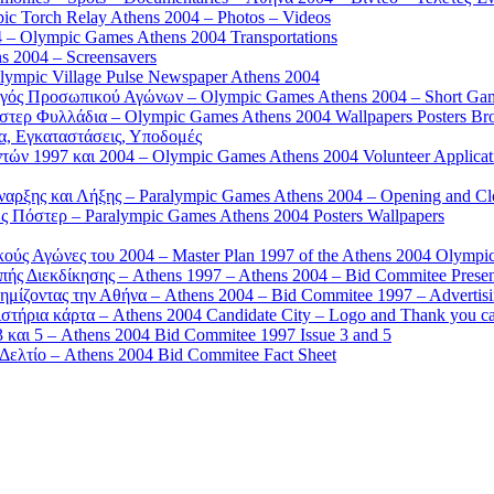
 Torch Relay Athens 2004 – Photos – Videos
 – Olympic Games Athens 2004 Transportations
s 2004 – Screensavers
mpic Village Pulse Newspaper Athens 2004
γός Προσωπικού Αγώνων – Olympic Games Athens 2004 – Short Gam
τερ Φυλλάδια – Olympic Games Athens 2004 Wallpapers Posters Br
α, Εγκαταστάσεις, Υποδομές
ών 1997 και 2004 – Olympic Games Athens 2004 Volunteer Applicat
αρξης και Λήξης – Paralympic Games Athens 2004 – Opening and C
 Πόστερ – Paralympic Games Athens 2004 Posters Wallpapers
κούς Αγώνες του 2004 – Master Plan 1997 of the Athens 2004 Olympi
ς Διεκδίκησης – Athens 1997 – Athens 2004 – Bid Commitee Presen
ημίζοντας την Αθήνα – Athens 2004 – Bid Commitee 1997 – Advertis
τήρια κάρτα – Athens 2004 Candidate City – Logo and Thank you c
 και 5 – Athens 2004 Bid Commitee 1997 Issue 3 and 5
ελτίο – Athens 2004 Bid Commitee Fact Sheet