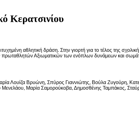
κό Κερατσινίου
πιτυχημένη αθλητική δράση. Στην γιορτή για το τέλος της σχολι
ν πρωταθλητών Αξιωματικών των ενόπλων δυνάμεων και σωμά
ρία Λουίζα Βρυώνη, Σπύρος Γιαννιώτης, Βούλα Ζυγούρη, Κατε
 Μενελάου, Μαρία Σαμορούκοβα, Δημοσθένης Ταμπάκος, Σταύρ