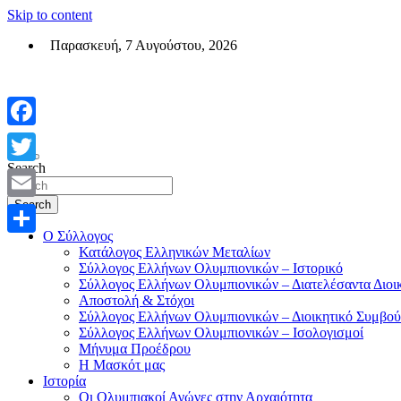
Skip to content
Παρασκευή, 7 Αυγούστου, 2026
Σύλλογος Ελλήνων Ολυμπιονικών (ΣΕΟ)
Επίσημη σελίδα του θεσμικού φορεά των Ελλήνων Ολυμπιονικών
Facebook
Search
Twitter
Search
Email
Ο Σύλλογος
Μοιραστείτε
Κατάλογος Ελληνικών Μεταλίων
Σύλλογος Ελλήνων Ολυμπιονικών – Ιστορικό
Σύλλογος Ελλήνων Ολυμπιονικών – Διατελέσαντα Διοι
Αποστολή & Στόχοι
Σύλλογος Ελλήνων Ολυμπιονικών – Διοικητικό Συμβού
Σύλλογος Ελλήνων Ολυμπιονικών – Ισολογισμοί
Μήνυμα Προέδρου
Η Μασκότ μας
Ιστορία
Οι Ολυμπιακοί Αγώνες στην Αρχαιότητα