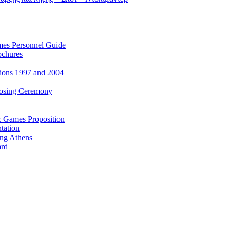
es Personnel Guide
ochures
ions 1997 and 2004
losing Ceremony
c Games Proposition
tation
ing Athens
ard