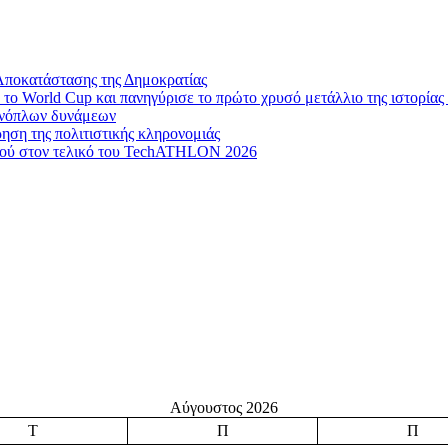
Αποκατάστασης της Δημοκρατίας
το World Cup και πανηγύρισε το πρώτο χρυσό μετάλλιο της ιστορίας 
 ενόπλων δυνάμεων
ηση της πολιτιστικής κληρονομιάς
μού στον τελικό του TechATHLON 2026
Αύγουστος 2026
Τ
Π
Π