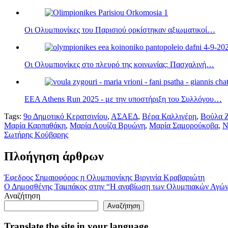
Οι Ολυμπιονίκες του Παρισιού ορκίστηκαν αξιωματικοί…
Οι Ολυμπιονίκες στο πλευρό της κοινωνίας: Πασχαλινή…
EEA Athens Run 2025 - με την υποστήριξη του Συλλόγου…
Tags:
9ο Δημοτικό Κερατσινίου
,
ΑΣΑΕΔ
,
Βέρα Καλλιγέρη
,
Βούλα 
Μαρία Καρπαθάκη
,
Μαρία Λουίζα Βρυώνη
,
Μαρία Σαμορούκοβα
,
Ν
Σωτήρης Κούβαρης
Πλοήγηση άρθρων
Έφεδρος Σημαιοφόρος η Ολυμπιονίκης Βιργινία Κραβαριώτη
Ο Δημοσθένης Ταμπάκος στην “Η αναβίωση των Ολυμπιακών Αγώ
Αναζήτηση
Αναζήτηση
Translate the site in your language