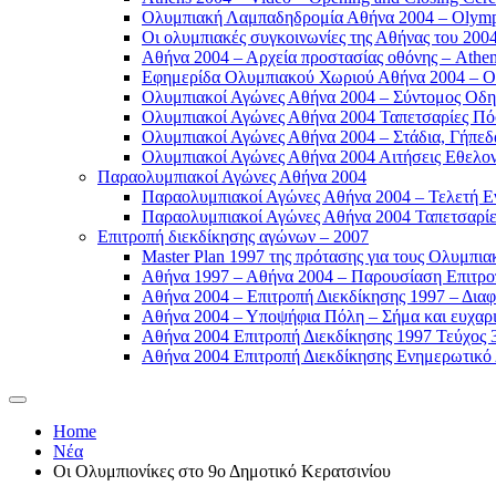
Ολυμπιακή Λαμπαδηδρομία Αθήνα 2004 – Olympic
Οι ολυμπιακές συγκοινωνίες της Αθήνας του 2004
Αθήνα 2004 – Αρχεία προστασίας οθόνης – Athen
Εφημερίδα Ολυμπιακού Χωριού Αθήνα 2004 – Oly
Ολυμπιακοί Αγώνες Αθήνα 2004 – Σύντομος Οδη
Ολυμπιακοί Αγώνες Αθήνα 2004 Ταπετσαρίες Πόσ
Ολυμπιακοί Αγώνες Αθήνα 2004 – Στάδια, Γήπεδ
Ολυμπιακοί Αγώνες Αθήνα 2004 Αιτήσεις Εθελοντ
Παραολυμπιακοί Αγώνες Αθήνα 2004
Παραολυμπιακοί Αγώνες Αθήνα 2004 – Τελετή Εν
Παραολυμπιακοί Αγώνες Αθήνα 2004 Ταπετσαρίες
Επιτροπή διεκδίκησης αγώνων – 2007
Master Plan 1997 της πρότασης για τους Ολυμπια
Αθήνα 1997 – Αθήνα 2004 – Παρουσίαση Επιτροπή
Αθήνα 2004 – Επιτροπή Διεκδίκησης 1997 – Διαφ
Αθήνα 2004 – Υποψήφια Πόλη – Σήμα και ευχαρισ
Αθήνα 2004 Επιτροπή Διεκδίκησης 1997 Τεύχος 3
Αθήνα 2004 Επιτροπή Διεκδίκησης Ενημερωτικό Δ
Home
Νέα
Οι Ολυμπιονίκες στο 9ο Δημοτικό Κερατσινίου