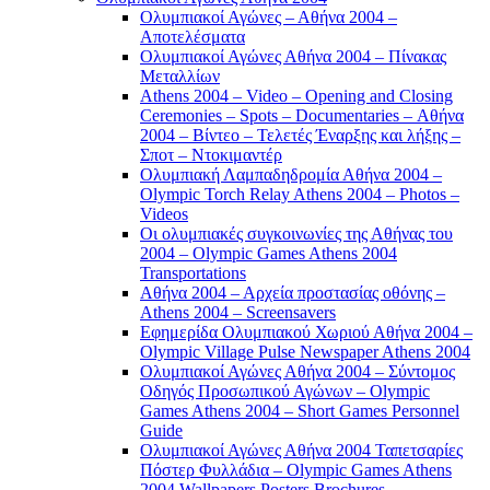
Ολυμπιακοί Αγώνες – Αθήνα 2004 –
Αποτελέσματα
Ολυμπιακοί Αγώνες Αθήνα 2004 – Πίνακας
Μεταλλίων
Athens 2004 – Video – Opening and Closing
Ceremonies – Spots – Documentaries – Αθήνα
2004 – Βίντεο – Τελετές Έναρξης και λήξης –
Σποτ – Ντοκιμαντέρ
Ολυμπιακή Λαμπαδηδρομία Αθήνα 2004 –
Olympic Torch Relay Athens 2004 – Photos –
Videos
Οι ολυμπιακές συγκοινωνίες της Αθήνας του
2004 – Olympic Games Athens 2004
Transportations
Αθήνα 2004 – Αρχεία προστασίας οθόνης –
Athens 2004 – Screensavers
Εφημερίδα Ολυμπιακού Χωριού Αθήνα 2004 –
Olympic Village Pulse Newspaper Athens 2004
Ολυμπιακοί Αγώνες Αθήνα 2004 – Σύντομος
Οδηγός Προσωπικού Αγώνων – Olympic
Games Athens 2004 – Short Games Personnel
Guide
Ολυμπιακοί Αγώνες Αθήνα 2004 Ταπετσαρίες
Πόστερ Φυλλάδια – Olympic Games Athens
2004 Wallpapers Posters Brochures