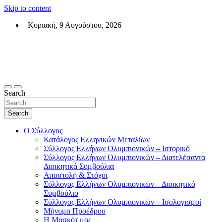
Skip to content
Κυριακή, 9 Αυγούστου, 2026
Σύλλογος Ελλήνων Ολυμπιονικών (ΣΕΟ)
Επίσημη σελίδα του θεσμικού φορεά των Ελλήνων Ολυμπιονικών
Search
Search
Ο Σύλλογος
Κατάλογος Ελληνικών Μεταλίων
Σύλλογος Ελλήνων Ολυμπιονικών – Ιστορικό
Σύλλογος Ελλήνων Ολυμπιονικών – Διατελέσαντα
Διοικητικά Συμβούλια
Αποστολή & Στόχοι
Σύλλογος Ελλήνων Ολυμπιονικών – Διοικητικό
Συμβούλιο
Σύλλογος Ελλήνων Ολυμπιονικών – Ισολογισμοί
Μήνυμα Προέδρου
Η Μασκότ μας