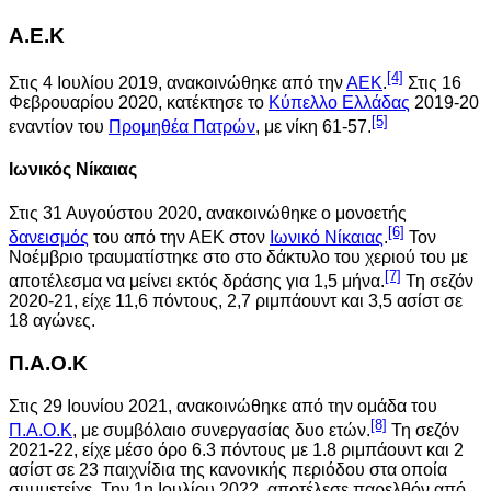
Α.Ε.Κ
[4]
Στις 4 Ιουλίου 2019, ανακοινώθηκε από την
ΑΕΚ
.
Στις 16
Φεβρουαρίου 2020, κατέκτησε το
Κύπελλο Ελλάδας
2019-20
[5]
εναντίον του
Προμηθέα Πατρών
, με νίκη 61-57.
Ιωνικός Νίκαιας
Στις 31 Αυγούστου 2020, ανακοινώθηκε ο μονοετής
[6]
δανεισμός
του από την ΑΕΚ στον
Ιωνικό Νίκαιας
.
Τον
Νοέμβριο τραυματίστηκε στο στο δάκτυλο του χεριού του με
[7]
αποτέλεσμα να μείνει εκτός δράσης για 1,5 μήνα.
Τη σεζόν
2020-21, είχε 11,6 πόντους, 2,7 ριμπάουντ και 3,5 ασίστ σε
18 αγώνες.
Π.Α.Ο.Κ
Στις 29 Ιουνίου 2021, ανακοινώθηκε από την ομάδα του
[8]
Π.Α.Ο.Κ
, με συμβόλαιο συνεργασίας δυο ετών.
Τη σεζόν
2021-22, είχε μέσο όρο 6.3 πόντους με 1.8 ριμπάουντ και 2
ασίστ σε 23 παιχνίδια της κανονικής περιόδου στα οποία
συμμετείχε. Την 1η Ιουλίου 2022, αποτέλεσε παρελθόν από