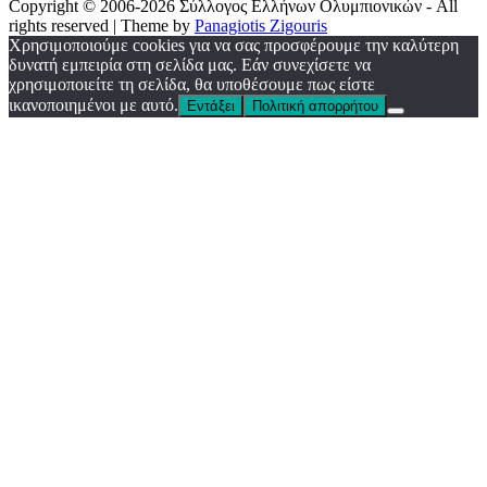
Copyright © 2006-2026 Σύλλογος Ελλήνων Ολυμπιονικών - All
rights reserved | Theme by
Panagiotis Zigouris
Χρησιμοποιούμε cookies για να σας προσφέρουμε την καλύτερη
δυνατή εμπειρία στη σελίδα μας. Εάν συνεχίσετε να
χρησιμοποιείτε τη σελίδα, θα υποθέσουμε πως είστε
ικανοποιημένοι με αυτό.
Εντάξει
Πολιτική απορρήτου