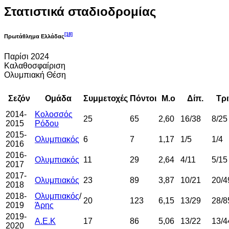
Στατιστικά σταδιοδρομίας
[18]
Πρωτάθλημα Ελλάδας
Παρίσι 2024
Καλαθοσφαίριση
Ολυμπιακή Θέση
Σεζόν
Ομάδα
Συμμετοχές
Πόντοι
Μ.ο
Δίπ.
Τρι
2014-
Κολοσσός
25
65
2,60
16/38
8/25
2015
Ρόδου
2015-
Ολυμπιακός
6
7
1,17
1/5
1/4
2016
2016-
Ολυμπιακός
11
29
2,64
4/11
5/15
2017
2017-
Ολυμπιακός
23
89
3,87
10/21
20/4
2018
2018-
Ολυμπιακός
/
20
123
6,15
13/29
28/8
2019
Άρης
2019-
Α.Ε.Κ
17
86
5,06
13/22
13/4
2020