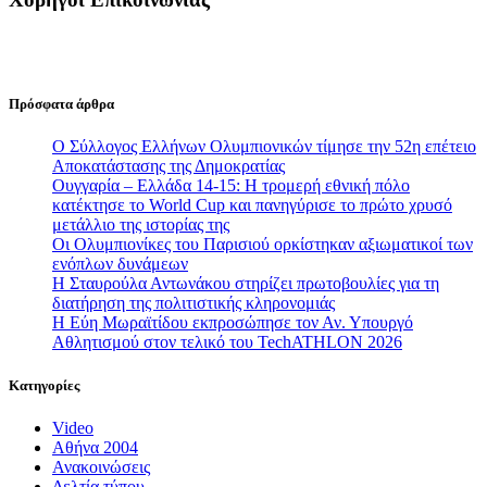
Πρόσφατα άρθρα
Ο Σύλλογος Ελλήνων Ολυμπιονικών τίμησε την 52η επέτειο
Αποκατάστασης της Δημοκρατίας
Ουγγαρία – Ελλάδα 14-15: Η τρομερή εθνική πόλο
κατέκτησε το World Cup και πανηγύρισε το πρώτο χρυσό
μετάλλιο της ιστορίας της
Οι Ολυμπιονίκες του Παρισιού ορκίστηκαν αξιωματικοί των
ενόπλων δυνάμεων
Η Σταυρούλα Αντωνάκου στηρίζει πρωτοβουλίες για τη
διατήρηση της πολιτιστικής κληρονομιάς
Η Εύη Μωραϊτίδου εκπροσώπησε τον Αν. Υπουργό
Αθλητισμού στον τελικό του TechATHLON 2026
Κατηγορίες
Video
Αθήνα 2004
Ανακοινώσεις
Δελτία τύπου