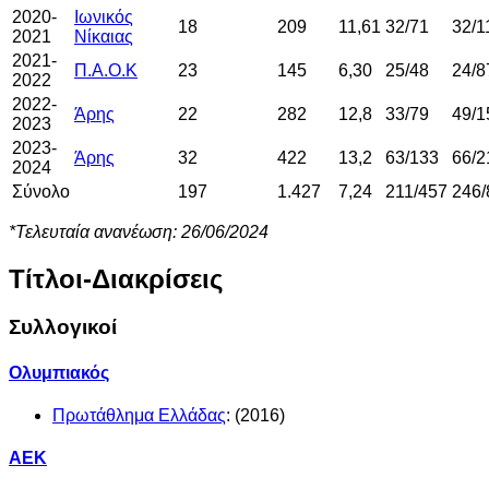
2020-
Ιωνικός
18
209
11,61
32/71
32/1
2021
Νίκαιας
2021-
Π.Α.Ο.Κ
23
145
6,30
25/48
24/8
2022
2022-
Άρης
22
282
12,8
33/79
49/1
2023
2023-
Άρης
32
422
13,2
63/133
66/2
2024
Σύνολο
197
1.427
7,24
211/457
246/
*Τελευταία ανανέωση: 26/06/2024
Τίτλοι-Διακρίσεις
Συλλογικοί
Ολυμπιακός
Πρωτάθλημα Ελλάδας
: (2016)
ΑΕΚ