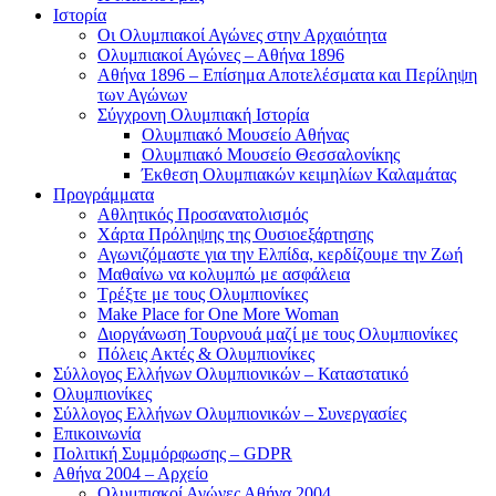
Ιστορία
Οι Ολυμπιακοί Αγώνες στην Αρχαιότητα
Ολυμπιακοί Αγώνες – Αθήνα 1896
Αθήνα 1896 – Επίσημα Αποτελέσματα και Περίληψη
των Αγώνων
Σύγχρονη Ολυμπιακή Ιστορία
Ολυμπιακό Μουσείο Αθήνας
Ολυμπιακό Μουσείο Θεσσαλονίκης
Έκθεση Ολυμπιακών κειμηλίων Καλαμάτας
Προγράμματα
Αθλητικός Προσανατολισμός
Χάρτα Πρόληψης της Ουσιοεξάρτησης
Αγωνιζόμαστε για την Ελπίδα, κερδίζουμε την Ζωή
Μαθαίνω να κολυμπώ με ασφάλεια
Τρέξτε με τους Ολυμπιονίκες
Make Place for One More Woman
Διοργάνωση Τουρνουά μαζί με τους Ολυμπιονίκες
Πόλεις Ακτές & Ολυμπιονίκες
Σύλλογος Ελλήνων Ολυμπιονικών – Καταστατικό
Ολυμπιονίκες
Σύλλογος Ελλήνων Ολυμπιονικών – Συνεργασίες
Επικοινωνία
Πολιτική Συμμόρφωσης – GDPR
Αθήνα 2004 – Αρχείο
Ολυμπιακοί Αγώνες Αθήνα 2004