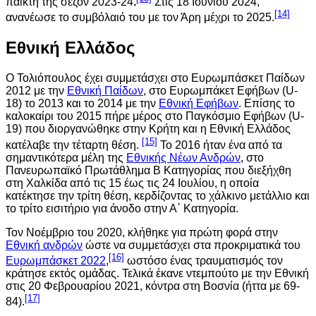
παίκτη της σεζόν 2023-24
.
Στις 18 Ιουνίου 2024,
[14]
ανανέωσε το συμβόλαιό του με τον Άρη μέχρι το 2025.
Εθνική Ελλάδος
Ο Τολιόπουλος έχει συμμετάσχει στο Ευρωμπάσκετ Παίδων
2012 με την
Εθνική Παίδων
, στο Ευρωμπάκετ Εφήβων (U-
18) το 2013 και το 2014 με την
Εθνική Εφήβων
. Επίσης το
καλοκαίρι του 2015 πήρε μέρος στο Παγκόσμιο Εφήβων (U-
19) που διοργανώθηκε στην Κρήτη και η Εθνική Ελλάδος
[15]
κατέλαβε την τέταρτη θέση.
Το 2016 ήταν ένα από τα
σημαντικότερα μέλη της
Εθνικής Νέων Ανδρών
, στο
Πανευρωπαϊκό Πρωτάθλημα Β Κατηγορίας που διεξήχθη
στη Χαλκίδα από τις 15 έως τις 24 Ιουλίου, η οποία
κατέκτησε την τρίτη θέση, κερδίζοντας το χάλκινο μετάλλιο και
το τρίτο εισιτήριο για άνοδο στην Α΄ Κατηγορία.
Τον Νοέμβριο του 2020, κλήθηκε για πρώτη φορά στην
Εθνική ανδρών
ώστε να συμμετάσχει στα προκριματικά του
[16]
Ευρωμπάσκετ 2022
,
ωστόσο ένας τραυματισμός τον
κράτησε εκτός ομάδας. Τελικά έκανε ντεμπούτο με την Εθνική
στις 20 Φεβρουαρίου 2021, κόντρα στη Βοσνία (ήττα με 69-
[17]
84).