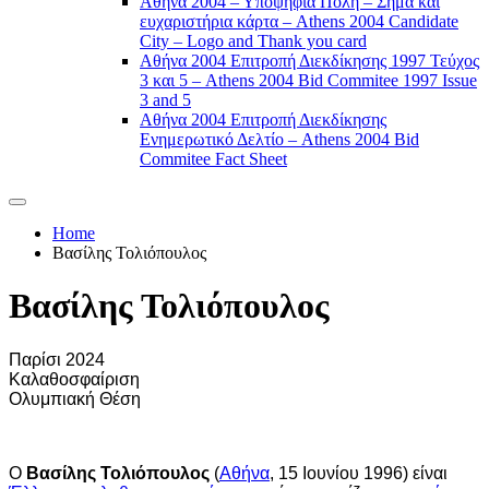
Αθήνα 2004 – Υποψήφια Πόλη – Σήμα και
ευχαριστήρια κάρτα – Athens 2004 Candidate
City – Logo and Thank you card
Αθήνα 2004 Επιτροπή Διεκδίκησης 1997 Τεύχος
3 και 5 – Athens 2004 Bid Commitee 1997 Issue
3 and 5
Αθήνα 2004 Επιτροπή Διεκδίκησης
Ενημερωτικό Δελτίο – Athens 2004 Bid
Commitee Fact Sheet
Home
Βασίλης Τολιόπουλος
Βασίλης Τολιόπουλος
Παρίσι 2024
Καλαθοσφαίριση
Ολυμπιακή Θέση
Ο
Βασίλης Τολιόπουλος
(
Αθήνα
, 15 Ιουνίου 1996) είναι