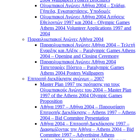
Ολυμπιακοί Αγώνες Αθήνα 2004 – Στάδια,
Γήπεδα, Εγκαταστάσεις, Υποδομές
Ολυμπιακοί Αγώνες Αθήνα 2004 Αιτήσεις
Εθελοντών 1997 και 2004 – Olympic Games
Athens 2004 Volunteer Applications 1997 and
2004
Παραολυμπιακοί Αγώνες Αθήνα 2004
Παραολυμπιακοί Αγώνες Αθήνα 2004 – Τελετή
Εναρξης και Λήξης – Paralympic Games Athens
2004 – Opening and Closing Ceremony
Παραολυμπιακοί Αγώνες Αθήνα 2004
Ταπετσαρίες Πόστερ – Paralympic Games
Athens 2004 Posters Wallpapers
Επιτροπή διεκδίκησης αγώνων – 2007
Master Plan 1997 της πρότασης για τους
Ολυμπιακούς Αγώνες του 2004 – Master Plan
1997 of the Athens 2004 Olympic Games
Proposition
Αθήνα 1997 – Αθήνα 2004 – Παρουσίαση
Επιτροπής Διεκδίκησης – Athens 1997 – Athens
2004 – Bid Commitee Presentation
Αθήνα 2004 – Επιτροπή Διεκδίκησης 1997 –
Διαφημίζοντας την Αθήνα – Athens 2004 – Bid
Commitee 1997 – Advertising Athens