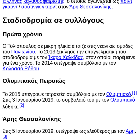
Έλληνας
καλαθοσφαιριστής
, ο οποίος αγωνίζεται ως
πόιντ
γκαρντ
/
σούτινγκ γκαρντ
στον
Άρη Θεσσαλονίκης
.
Σταδιοδρομία σε συλλόγους
Πρώτα χρόνια
Ο Τολιόπουλος σε μικρή ηλικία έπαιζε στις νεανικές ομάδες
του
Πανιωνίου
. Το 2013 ξεκίνησε την επαγγελματική του
σταδιοδρομία με τον
Ίκαρο Χαλκίδας
, στον οποίοι παρέμεινε
για ένα χρόνο. Το 2014 υπέγραψε συμβόλαιο με τον
Κολοσσό Ρόδου
.
Ολυμπιακός Πειραιώς
[1]
Το 2015 υπέγραψε τετραετές συμβόλαιο με τον
Ολυμπιακό
.
Στις 3 Ιανουαρίου 2019, το συμβόλαιό του με τον
Ολυμπιακό
[2]
λύθηκε.
Άρης Θεσσαλονίκης
Στις 5 Ιανουαρίου 2019, υπέγραψε ως ελεύθερος με τον
Άρη
.
[3]