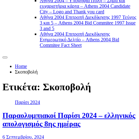
Αθήνα 2004 – Υποψήφια Πόλη – Σήμα και
ευχαριστήρια κάρτα – Athens 2004 Candidate
City – Logo and Thank you card
Αθήνα 2004 Επιτροπή Διεκδίκησης 1997 Τεύχος
3 και 5 – Athens 2004 Bid Commitee 1997 Issue
3 and 5
Αθήνα 2004 Επιτροπή Διεκδίκησης
Ενημερωτικό Δελτίο – Athens 2004 Bid
Commitee Fact Sheet
Home
Σκοποβολή
Ετικέτα:
Σκοποβολή
Παρίσι 2024
Παραολυμπιακοί Παρίσι 2024 – ελληνικός
απολογισμός 8ης ημέρας
6 Σεπτεμβρίου, 2024