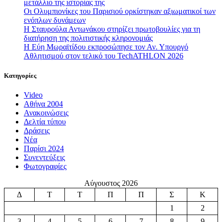
μετάλλιο της ιστορίας της
Οι Ολυμπιονίκες του Παρισιού ορκίστηκαν αξιωματικοί των
ενόπλων δυνάμεων
Η Σταυρούλα Αντωνάκου στηρίζει πρωτοβουλίες για τη
διατήρηση της πολιτιστικής κληρονομιάς
Η Εύη Μωραϊτίδου εκπροσώπησε τον Αν. Υπουργό
Αθλητισμού στον τελικό του TechATHLON 2026
Κατηγορίες
Video
Αθήνα 2004
Ανακοινώσεις
Δελτία τύπου
Δράσεις
Νέα
Παρίσι 2024
Συνεντεύξεις
Φωτογραφίες
Αύγουστος 2026
Δ
Τ
Τ
Π
Π
Σ
Κ
1
2
3
4
5
6
7
8
9