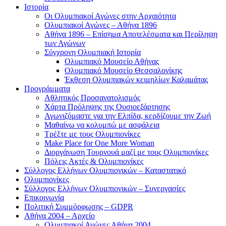
Ιστορία
Οι Ολυμπιακοί Αγώνες στην Αρχαιότητα
Ολυμπιακοί Αγώνες – Αθήνα 1896
Αθήνα 1896 – Επίσημα Αποτελέσματα και Περίληψη
των Αγώνων
Σύγχρονη Ολυμπιακή Ιστορία
Ολυμπιακό Μουσείο Αθήνας
Ολυμπιακό Μουσείο Θεσσαλονίκης
Έκθεση Ολυμπιακών κειμηλίων Καλαμάτας
Προγράμματα
Αθλητικός Προσανατολισμός
Χάρτα Πρόληψης της Ουσιοεξάρτησης
Αγωνιζόμαστε για την Ελπίδα, κερδίζουμε την Ζωή
Μαθαίνω να κολυμπώ με ασφάλεια
Τρέξτε με τους Ολυμπιονίκες
Make Place for One More Woman
Διοργάνωση Τουρνουά μαζί με τους Ολυμπιονίκες
Πόλεις Ακτές & Ολυμπιονίκες
Σύλλογος Ελλήνων Ολυμπιονικών – Καταστατικό
Ολυμπιονίκες
Σύλλογος Ελλήνων Ολυμπιονικών – Συνεργασίες
Επικοινωνία
Πολιτική Συμμόρφωσης – GDPR
Αθήνα 2004 – Αρχείο
Ολυμπιακοί Αγώνες Αθήνα 2004