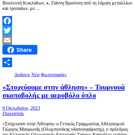
Βουλευτή Κυκλάδων, κ. Γιάννη Βρούτση από τη λάμψη μεταλλίων
και τροπαίων, με…
Facebook
Twitter
Share
Email
Μοιραστείτε
Δράσεις
Νέα
Φωτογραφίες
«Στοχεύουμε στην άθληση» – Τουρνουά
σκοποβολής με αεροβόλο όπλο
9 Οκτωβρίου, 2023
Diaxeiristis
«Στόχευσαν στην Άθληση» ο Γενικός Γραμματέας Αθλητισμού
Γιώργος Μαυρωτάς (Ολυμπιονίκης υδατοσφαίρισης), ο πρόεδρος
της Ελληνικής Ολυμπιακής Επιτροπής Σπύρος Καπράλος (επίσης