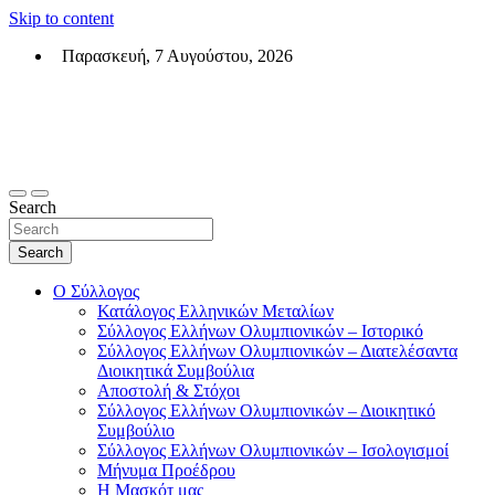
Skip to content
Παρασκευή, 7 Αυγούστου, 2026
Σύλλογος Ελλήνων Ολυμπιονικών (ΣΕΟ)
Επίσημη σελίδα του θεσμικού φορεά των Ελλήνων Ολυμπιονικών
Search
Search
Ο Σύλλογος
Κατάλογος Ελληνικών Μεταλίων
Σύλλογος Ελλήνων Ολυμπιονικών – Ιστορικό
Σύλλογος Ελλήνων Ολυμπιονικών – Διατελέσαντα
Διοικητικά Συμβούλια
Αποστολή & Στόχοι
Σύλλογος Ελλήνων Ολυμπιονικών – Διοικητικό
Συμβούλιο
Σύλλογος Ελλήνων Ολυμπιονικών – Ισολογισμοί
Μήνυμα Προέδρου
Η Μασκότ μας