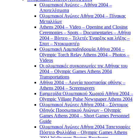
Ολυμπιακοί Αγώνες – Αθήνα 2004 –
Αποτελέσματα
Ολυμπιακοί Αγώνες Αθήνα 2004 – Πίνακας
Μεταλλίων
Athens 2004 – Video – Opening and Closing
Ceremonies – Spots – Documentaries – Αθήνα
2004 – Βίντεο – Τελετές Έναρξης και λήξης –
Σποτ – Ντοκιμαντέρ
Ολυμπιακή Λαμπαδηδρομία Αθήνα 2004 –
Olympic Torch Relay Athens 2004 – Photos –
Videos
Οι ολυμπιακές συγκοινωνίες της Αθήνας του
2004 – Olympic Games Athens 2004
Transportations
Αθήνα 2004 – Αρχεία προστασίας οθόνης –
Athens 2004 – Screensavers
Εφημερίδα Ολυμπιακού Χωριού Αθήνα 2004 –
Olympic Village Pulse Newspaper Athens 2004
Ολυμπιακοί Αγώνες Αθήνα 2004 – Σύντομος
Οδηγός Προσωπικού Αγώνων – Olympic
Games Athens 2004 – Short Games Personnel
Guide
Ολυμπιακοί Αγώνες Αθήνα 2004 Ταπετσαρίες
Πόστερ Φυλλάδια – Olympic Games Athens
2004 Wallpapers Posters Brochures