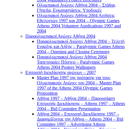
Ολυμπιακοί Αγώνες Αθήνα 2004 – Στάδια,
Γήπεδα, Εγκαταστάσεις, Υποδομές
Ολυμπιακοί Αγώνες Αθήνα 2004 Αιτήσεις
Εθελοντών 1997 και 2004 – Olympic Games
Athens 2004 Volunteer Applications 1997 and
2004
Παραολυμπιακοί Αγώνες Αθήνα 2004
Παραολυμπιακοί Αγώνες Αθήνα 2004 – Τελετή
Εναρξης και Λήξης – Paralympic Games Athens
2004 – Opening and Closing Ceremony
Παραολυμπιακοί Αγώνες Αθήνα 2004
Ταπετσαρίες Πόστερ – Paralympic Games
Athens 2004 Posters Wallpapers
Επιτροπή διεκδίκησης αγώνων – 2007
Master Plan 1997 της πρότασης για τους
Ολυμπιακούς Αγώνες του 2004 – Master Plan
1997 of the Athens 2004 Olympic Games
Proposition
Αθήνα 1997 – Αθήνα 2004 – Παρουσίαση
Επιτροπής Διεκδίκησης – Athens 1997 – Athens
2004 – Bid Commitee Presentation
Αθήνα 2004 – Επιτροπή Διεκδίκησης 1997 –
Διαφημίζοντας την Αθήνα – Athens 2004 – Bid
Commitee 1997 – Advertising Athens