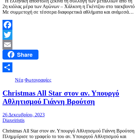
Η ελληνική αποστολή ξεκινά τη συλλογή των μεταλλίων από τη
2η κιόλας μέρα των Αγώνων – Χάλκινη η Γκέντζου στο ταεκβοντό
Με συμμετοχή σε τέσσερα διαφορετικά αθλήματα και ανάμεσά…
Facebook
Twitter
Share
Email
Μοιραστείτε
Νέα
Φωτογραφίες
Christmas All Star στον αν. Υπουργό
Αθλητισμού Γιάννη Βρούτση
26 Δεκεμβρίου, 2023
Diaxeiristis
Christmas All Star στον αν. Υπουργό Αθλητισμού Γιάννη Βρούτση
Πλημμύρισε το γραφείο το του αν. Υπουργού Αθλητισμού και