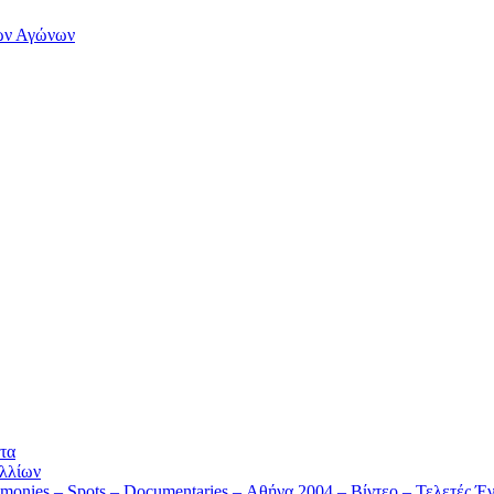
των Αγώνων
τα
λλίων
monies – Spots – Documentaries – Αθήνα 2004 – Βίντεο – Τελετές Έν