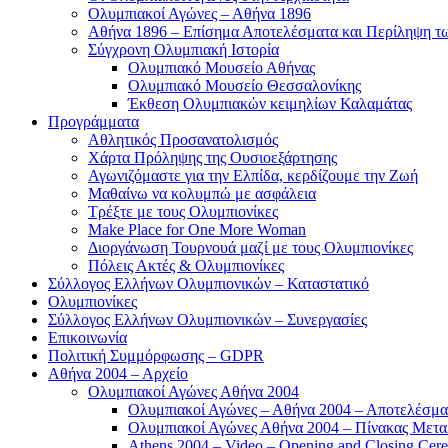
Ολυμπιακοί Αγώνες – Αθήνα 1896
Αθήνα 1896 – Επίσημα Αποτελέσματα και Περίληψη 
Σύγχρονη Ολυμπιακή Ιστορία
Ολυμπιακό Μουσείο Αθήνας
Ολυμπιακό Μουσείο Θεσσαλονίκης
Έκθεση Ολυμπιακών κειμηλίων Καλαμάτας
Προγράμματα
Αθλητικός Προσανατολισμός
Χάρτα Πρόληψης της Ουσιοεξάρτησης
Αγωνιζόμαστε για την Ελπίδα, κερδίζουμε την Ζωή
Μαθαίνω να κολυμπώ με ασφάλεια
Τρέξτε με τους Ολυμπιονίκες
Make Place for One More Woman
Διοργάνωση Τουρνουά μαζί με τους Ολυμπιονίκες
Πόλεις Ακτές & Ολυμπιονίκες
Σύλλογος Ελλήνων Ολυμπιονικών – Καταστατικό
Ολυμπιονίκες
Σύλλογος Ελλήνων Ολυμπιονικών – Συνεργασίες
Επικοινωνία
Πολιτική Συμμόρφωσης – GDPR
Αθήνα 2004 – Αρχείο
Ολυμπιακοί Αγώνες Αθήνα 2004
Ολυμπιακοί Αγώνες – Αθήνα 2004 – Αποτελέσμα
Ολυμπιακοί Αγώνες Αθήνα 2004 – Πίνακας Μετα
Athens 2004 – Video – Opening and Closing Cere