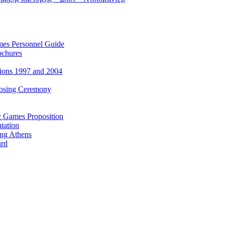
es Personnel Guide
ochures
ions 1997 and 2004
losing Ceremony
c Games Proposition
tation
ing Athens
ard