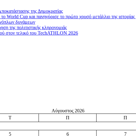
Αποκατάστασης της Δημοκρατίας
το World Cup και πανηγύρισε το πρώτο χρυσό μετάλλιο της ιστορίας 
 ενόπλων δυνάμεων
ηση της πολιτιστικής κληρονομιάς
μού στον τελικό του TechATHLON 2026
Αύγουστος 2026
Τ
Π
Π
5
6
7