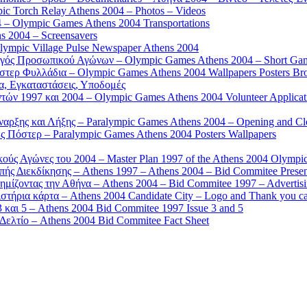
 Torch Relay Athens 2004 – Photos – Videos
 – Olympic Games Athens 2004 Transportations
s 2004 – Screensavers
mpic Village Pulse Newspaper Athens 2004
γός Προσωπικού Αγώνων – Olympic Games Athens 2004 – Short Gam
τερ Φυλλάδια – Olympic Games Athens 2004 Wallpapers Posters Br
α, Εγκαταστάσεις, Υποδομές
ών 1997 και 2004 – Olympic Games Athens 2004 Volunteer Applicat
αρξης και Λήξης – Paralympic Games Athens 2004 – Opening and C
 Πόστερ – Paralympic Games Athens 2004 Posters Wallpapers
κούς Αγώνες του 2004 – Master Plan 1997 of the Athens 2004 Olympi
ς Διεκδίκησης – Athens 1997 – Athens 2004 – Bid Commitee Presen
ημίζοντας την Αθήνα – Athens 2004 – Bid Commitee 1997 – Advertis
τήρια κάρτα – Athens 2004 Candidate City – Logo and Thank you c
 και 5 – Athens 2004 Bid Commitee 1997 Issue 3 and 5
ελτίο – Athens 2004 Bid Commitee Fact Sheet