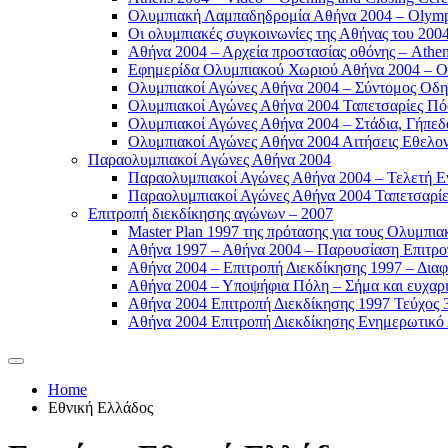
Ολυμπιακή Λαμπαδηδρομία Αθήνα 2004 – Olympic
Οι ολυμπιακές συγκοινωνίες της Αθήνας του 2004
Αθήνα 2004 – Αρχεία προστασίας οθόνης – Athen
Εφημερίδα Ολυμπιακού Χωριού Αθήνα 2004 – Oly
Ολυμπιακοί Αγώνες Αθήνα 2004 – Σύντομος Οδη
Ολυμπιακοί Αγώνες Αθήνα 2004 Ταπετσαρίες Πόσ
Ολυμπιακοί Αγώνες Αθήνα 2004 – Στάδια, Γήπεδ
Ολυμπιακοί Αγώνες Αθήνα 2004 Αιτήσεις Εθελοντ
Παραολυμπιακοί Αγώνες Αθήνα 2004
Παραολυμπιακοί Αγώνες Αθήνα 2004 – Τελετή Εν
Παραολυμπιακοί Αγώνες Αθήνα 2004 Ταπετσαρίες
Επιτροπή διεκδίκησης αγώνων – 2007
Master Plan 1997 της πρότασης για τους Ολυμπια
Αθήνα 1997 – Αθήνα 2004 – Παρουσίαση Επιτροπή
Αθήνα 2004 – Επιτροπή Διεκδίκησης 1997 – Διαφ
Αθήνα 2004 – Υποψήφια Πόλη – Σήμα και ευχαρισ
Αθήνα 2004 Επιτροπή Διεκδίκησης 1997 Τεύχος 3
Αθήνα 2004 Επιτροπή Διεκδίκησης Ενημερωτικό Δ
Home
Εθνική Ελλάδος