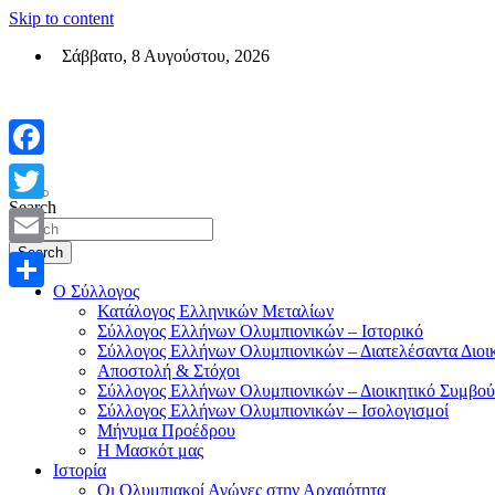
Skip to content
Σάββατο, 8 Αυγούστου, 2026
Σύλλογος Ελλήνων Ολυμπιονικών (ΣΕΟ)
Επίσημη σελίδα του θεσμικού φορεά των Ελλήνων Ολυμπιονικών
Facebook
Search
Twitter
Search
Email
Ο Σύλλογος
Μοιραστείτε
Κατάλογος Ελληνικών Μεταλίων
Σύλλογος Ελλήνων Ολυμπιονικών – Ιστορικό
Σύλλογος Ελλήνων Ολυμπιονικών – Διατελέσαντα Διοι
Αποστολή & Στόχοι
Σύλλογος Ελλήνων Ολυμπιονικών – Διοικητικό Συμβού
Σύλλογος Ελλήνων Ολυμπιονικών – Ισολογισμοί
Μήνυμα Προέδρου
Η Μασκότ μας
Ιστορία
Οι Ολυμπιακοί Αγώνες στην Αρχαιότητα