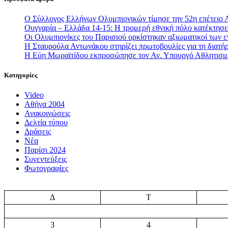
Ο Σύλλογος Ελλήνων Ολυμπιονικών τίμησε την 52η επέτειο 
Ουγγαρία – Ελλάδα 14-15: Η τρομερή εθνική πόλο κατέκτησε 
Οι Ολυμπιονίκες του Παρισιού ορκίστηκαν αξιωματικοί των
Η Σταυρούλα Αντωνάκου στηρίζει πρωτοβουλίες για τη διατήρ
Η Εύη Μωραϊτίδου εκπροσώπησε τον Αν. Υπουργό Αθλητισ
Κατηγορίες
Video
Αθήνα 2004
Ανακοινώσεις
Δελτία τύπου
Δράσεις
Νέα
Παρίσι 2024
Συνεντεύξεις
Φωτογραφίες
Δ
Τ
3
4