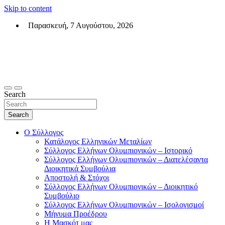
Skip to content
Παρασκευή, 7 Αυγούστου, 2026
Σύλλογος Ελλήνων Ολυμπιονικών (ΣΕΟ)
Επίσημη σελίδα του θεσμικού φορεά των Ελλήνων Ολυμπιονικών
Search
Search
Ο Σύλλογος
Κατάλογος Ελληνικών Μεταλίων
Σύλλογος Ελλήνων Ολυμπιονικών – Ιστορικό
Σύλλογος Ελλήνων Ολυμπιονικών – Διατελέσαντα
Διοικητικά Συμβούλια
Αποστολή & Στόχοι
Σύλλογος Ελλήνων Ολυμπιονικών – Διοικητικό
Συμβούλιο
Σύλλογος Ελλήνων Ολυμπιονικών – Ισολογισμοί
Μήνυμα Προέδρου
Η Μασκότ μας