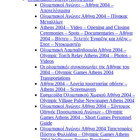
Ολυμπιακοί Αγώνες – Αθήνα 2004 –
Αποτελέσματα
Ολυμπιακοί Αγώνες Αθήνα 2004 – Πίνακας
Μεταλλίων
Athens 2004 – Video – Opening and Closing
Ceremonies – Spots – Documentaries – Αθήνα
2004 – Βίντεο – Τελετές Έναρξης και λήξης –
Σποτ – Ντοκιμαντέρ
Ολυμπιακή Λαμπαδηδρομία Αθήνα 2004 –
Olympic Torch Relay Athens 2004 – Photos –
Videos
Οι ολυμπιακές συγκοινωνίες της Αθήνας του
2004 – Olympic Games Athens 2004
Transportations
Αθήνα 2004 – Αρχεία προστασίας οθόνης –
Athens 2004 – Screensavers
Εφημερίδα Ολυμπιακού Χωριού Αθήνα 2004 –
Olympic Village Pulse Newspaper Athens 2004
Ολυμπιακοί Αγώνες Αθήνα 2004 – Σύντομος
Οδηγός Προσωπικού Αγώνων – Olympic
Games Athens 2004 – Short Games Personnel
Guide
Ολυμπιακοί Αγώνες Αθήνα 2004 Ταπετσαρίες
Πόστερ Φυλλάδια – Olympic Games Athens
2004 Wallpapers Posters Brochures