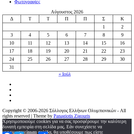
Φωτογραφίες
Αύγουστος 2026
Δ
Τ
Τ
Π
Π
Σ
Κ
1
2
3
4
5
6
7
8
9
10
11
12
13
14
15
16
17
18
19
20
21
22
23
24
25
26
27
28
29
30
31
« Ιούλ
Copyright © 2006-2026 Σύλλογος Ελλήνων Ολυμπιονικών - All
rights reserved | Theme by
Panagiotis Zigouris
Χρησιμοποιούμε cookies για να σας προσφέρουμε την καλύτερη
δυνατή εμπειρία στη σελίδα μας. Εάν συνεχίσετε να
χρησιμοποιείτε τη σελίδα, θα υποθέσουμε πως είστε
Facebook
Twitter
Email
Μοιραστείτε