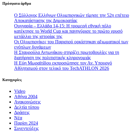
Πρόσφατα άρθρα
Ο Σύλλογος Ελλήνων Ολυμπιονικών τίμησε την 52η επέτειο
Αποκατάστασης της Δημοκρατίας
Ουγγαρία – Ελλάδα 14-15: Η τρομερή εθνική πόλο
κατέκτησε το World Cup και πανηγύρισε το πρώτο χρυσό
μετάλλιο της ιστορίας της
Οι Ολυμπιονίκες του Παρισιού ορκίστηκαν αξιωματικοί των
ενόπλων δυνάμεων
Η Σταυρούλα Αντωνάκου στηρίζει πρωτοβουλίες για τη
διατήρηση της πολιτιστικής κληρονομιάς
Η Εύη Μωραϊτίδου εκπροσώπησε τον Αν. Υπουργό
Αθλητισμού στον τελικό του TechATHLON 2026
Κατηγορίες
Video
Αθήνα 2004
Ανακοινώσεις
Δελτία τύπου
Δράσεις
Νέα
Παρίσι 2024
Συνεντεύξεις