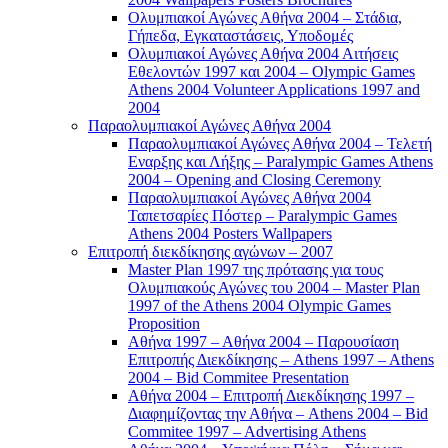
Ολυμπιακοί Αγώνες Αθήνα 2004 – Στάδια,
Γήπεδα, Εγκαταστάσεις, Υποδομές
Ολυμπιακοί Αγώνες Αθήνα 2004 Αιτήσεις
Εθελοντών 1997 και 2004 – Olympic Games
Athens 2004 Volunteer Applications 1997 and
2004
Παραολυμπιακοί Αγώνες Αθήνα 2004
Παραολυμπιακοί Αγώνες Αθήνα 2004 – Τελετή
Εναρξης και Λήξης – Paralympic Games Athens
2004 – Opening and Closing Ceremony
Παραολυμπιακοί Αγώνες Αθήνα 2004
Ταπετσαρίες Πόστερ – Paralympic Games
Athens 2004 Posters Wallpapers
Επιτροπή διεκδίκησης αγώνων – 2007
Master Plan 1997 της πρότασης για τους
Ολυμπιακούς Αγώνες του 2004 – Master Plan
1997 of the Athens 2004 Olympic Games
Proposition
Αθήνα 1997 – Αθήνα 2004 – Παρουσίαση
Επιτροπής Διεκδίκησης – Athens 1997 – Athens
2004 – Bid Commitee Presentation
Αθήνα 2004 – Επιτροπή Διεκδίκησης 1997 –
Διαφημίζοντας την Αθήνα – Athens 2004 – Bid
Commitee 1997 – Advertising Athens