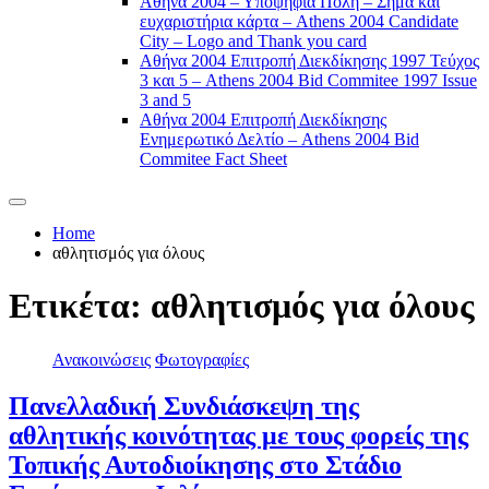
Αθήνα 2004 – Υποψήφια Πόλη – Σήμα και
ευχαριστήρια κάρτα – Athens 2004 Candidate
City – Logo and Thank you card
Αθήνα 2004 Επιτροπή Διεκδίκησης 1997 Τεύχος
3 και 5 – Athens 2004 Bid Commitee 1997 Issue
3 and 5
Αθήνα 2004 Επιτροπή Διεκδίκησης
Ενημερωτικό Δελτίο – Athens 2004 Bid
Commitee Fact Sheet
Home
αθλητισμός για όλους
Ετικέτα:
αθλητισμός για όλους
Ανακοινώσεις
Φωτογραφίες
Πανελλαδική Συνδιάσκεψη της
αθλητικής κοινότητας με τους φορείς της
Τοπικής Αυτοδιοίκησης στο Στάδιο