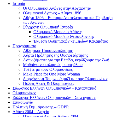
Ιστορία
Οι Ολυμπιακοί Αγώνες στην Αρχαιότητα
Ολυμπιακοί Αγώνες – Αθήνα 1896
Αθήνα 1896 – Επίσημα Αποτελέσματα και Περίληψη
των Αγώνων
Σύγχρονη Ολυμπιακή Ιστορία
Ολυμπιακό Μουσείο Αθήνας
Ολυμπιακό Μουσείο Θεσσαλονίκης
Έκθεση Ολυμπιακών κειμηλίων Καλαμάτας
Προγράμματα
Αθλητικός Προσανατολισμός
Χάρτα Πρόληψης της Ουσιοεξάρτησης
Αγωνιζόμαστε για την Ελπίδα, κερδίζουμε την Ζωή
Μαθαίνω να κολυμπώ με ασφάλεια
Τρέξτε με τους Ολυμπιονίκες
Make Place for One More Woman
Διοργάνωση Τουρνουά μαζί με τους Ολυμπιονίκες
Πόλεις Ακτές & Ολυμπιονίκες
Σύλλογος Ελλήνων Ολυμπιονικών – Καταστατικό
Ολυμπιονίκες
Σύλλογος Ελλήνων Ολυμπιονικών – Συνεργασίες
Επικοινωνία
Πολιτική Συμμόρφωσης – GDPR
Αθήνα 2004 – Αρχείο
Ολυμπιακοί Αγώνες Αθήνα 2004