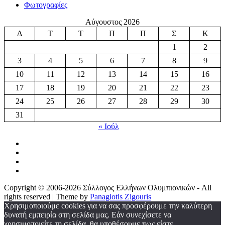
Φωτογραφίες
Αύγουστος 2026
Δ
Τ
Τ
Π
Π
Σ
Κ
1
2
3
4
5
6
7
8
9
10
11
12
13
14
15
16
17
18
19
20
21
22
23
24
25
26
27
28
29
30
31
« Ιούλ
Copyright © 2006-2026 Σύλλογος Ελλήνων Ολυμπιονικών - All
rights reserved | Theme by
Panagiotis Zigouris
Χρησιμοποιούμε cookies για να σας προσφέρουμε την καλύτερη
δυνατή εμπειρία στη σελίδα μας. Εάν συνεχίσετε να
χρησιμοποιείτε τη σελίδα, θα υποθέσουμε πως είστε