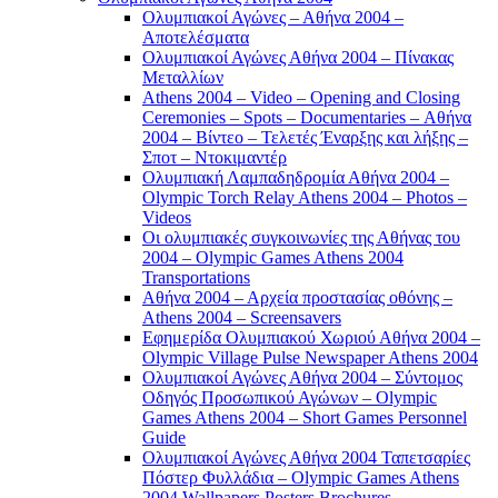
Ολυμπιακοί Αγώνες – Αθήνα 2004 –
Αποτελέσματα
Ολυμπιακοί Αγώνες Αθήνα 2004 – Πίνακας
Μεταλλίων
Athens 2004 – Video – Opening and Closing
Ceremonies – Spots – Documentaries – Αθήνα
2004 – Βίντεο – Τελετές Έναρξης και λήξης –
Σποτ – Ντοκιμαντέρ
Ολυμπιακή Λαμπαδηδρομία Αθήνα 2004 –
Olympic Torch Relay Athens 2004 – Photos –
Videos
Οι ολυμπιακές συγκοινωνίες της Αθήνας του
2004 – Olympic Games Athens 2004
Transportations
Αθήνα 2004 – Αρχεία προστασίας οθόνης –
Athens 2004 – Screensavers
Εφημερίδα Ολυμπιακού Χωριού Αθήνα 2004 –
Olympic Village Pulse Newspaper Athens 2004
Ολυμπιακοί Αγώνες Αθήνα 2004 – Σύντομος
Οδηγός Προσωπικού Αγώνων – Olympic
Games Athens 2004 – Short Games Personnel
Guide
Ολυμπιακοί Αγώνες Αθήνα 2004 Ταπετσαρίες
Πόστερ Φυλλάδια – Olympic Games Athens
2004 Wallpapers Posters Brochures