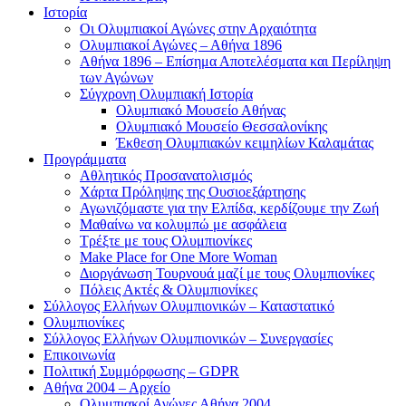
Ιστορία
Οι Ολυμπιακοί Αγώνες στην Αρχαιότητα
Ολυμπιακοί Αγώνες – Αθήνα 1896
Αθήνα 1896 – Επίσημα Αποτελέσματα και Περίληψη
των Αγώνων
Σύγχρονη Ολυμπιακή Ιστορία
Ολυμπιακό Μουσείο Αθήνας
Ολυμπιακό Μουσείο Θεσσαλονίκης
Έκθεση Ολυμπιακών κειμηλίων Καλαμάτας
Προγράμματα
Αθλητικός Προσανατολισμός
Χάρτα Πρόληψης της Ουσιοεξάρτησης
Αγωνιζόμαστε για την Ελπίδα, κερδίζουμε την Ζωή
Μαθαίνω να κολυμπώ με ασφάλεια
Τρέξτε με τους Ολυμπιονίκες
Make Place for One More Woman
Διοργάνωση Τουρνουά μαζί με τους Ολυμπιονίκες
Πόλεις Ακτές & Ολυμπιονίκες
Σύλλογος Ελλήνων Ολυμπιονικών – Καταστατικό
Ολυμπιονίκες
Σύλλογος Ελλήνων Ολυμπιονικών – Συνεργασίες
Επικοινωνία
Πολιτική Συμμόρφωσης – GDPR
Αθήνα 2004 – Αρχείο
Ολυμπιακοί Αγώνες Αθήνα 2004