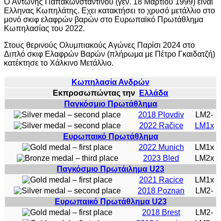
O Αντώνης Παπακωνσταντίνου (γεν. 18 Μαρτίου 1999) είναι
Ελληνας Κωπηλάτης. Εχει
κατακτήσει το χρυσό μετάλλιο στο
μονό σκιφ ελαφρών βαρών στο Ευρωπαϊκό Πρωτάθλημα
Κωπηλασίας του 2022.
Στους θερινούς Ολυμπιακούς Αγώνες Παρίσι 2024 στο
Διπλό σκιφ Ελαφρών Βαρών (πλήρωμα με Πέτρο Γκαιδατζή)
κατέκτησε το Χάλκινο Μετάλλιο.
Κωπηλασία Ανδρών
Εκπροσωπώντας την
Ελλάδα
Παγκόσμιο Πρωτάθλημα
2018 Plovdiv
LM2-
2022 Račice
LM1x
Ευρωπαικό Πρωτάθλημα
2022 Munich
LM1x
2023 Bled
LM2x
Παγκόσμιο Πρωτάιλημα U23
2021 Racice
LM1x
2018 Poznan
LM2-
Ευρωπαικό Πρωτάθλημα U23
2018 Brest
LM2-