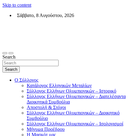
Skip to content
Σάββατο, 8 Αυγούστου, 2026
Σύλλογος Ελλήνων Ολυμπιονικών (ΣΕΟ)
Επίσημη σελίδα του θεσμικού φορεά των Ελλήνων Ολυμπιονικών
Search
Search
Ο Σύλλογος
Κατάλογος Ελληνικών Μεταλίων
Σύλλογος Ελλήνων Ολυμπιονικών – Ιστορικό
Σύλλογος Ελλήνων Ολυμπιονικών – Διατελέσαντα
Διοικητικά Συμβούλια
Αποστολή & Στόχοι
Σύλλογος Ελλήνων Ολυμπιονικών – Διοικητικό
Συμβούλιο
Σύλλογος Ελλήνων Ολυμπιονικών – Ισολογισμοί
Μήνυμα Προέδρου
Η Μασκότ μας