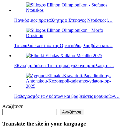
Παγκόσμιος πρωταθλητής ο Στέφανος Ντούσκος!…
Το «παλιό κλειστό» της Ορεστιάδας λαμβάνει και…
Εθνική μπάσκετ: Το ιστορικό χάλκινο μετάλλιο, οι…
Καθαγιασμός των υδάτων και βραβεύσεις κορυφαίων…
Αναζήτηση
Αναζήτηση
Translate the site in your language