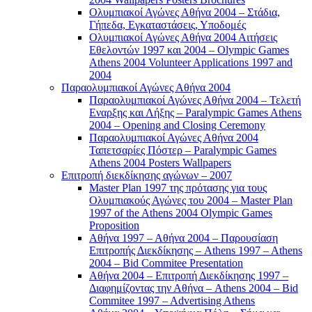
Ολυμπιακοί Αγώνες Αθήνα 2004 – Στάδια,
Γήπεδα, Εγκαταστάσεις, Υποδομές
Ολυμπιακοί Αγώνες Αθήνα 2004 Αιτήσεις
Εθελοντών 1997 και 2004 – Olympic Games
Athens 2004 Volunteer Applications 1997 and
2004
Παραολυμπιακοί Αγώνες Αθήνα 2004
Παραολυμπιακοί Αγώνες Αθήνα 2004 – Τελετή
Εναρξης και Λήξης – Paralympic Games Athens
2004 – Opening and Closing Ceremony
Παραολυμπιακοί Αγώνες Αθήνα 2004
Ταπετσαρίες Πόστερ – Paralympic Games
Athens 2004 Posters Wallpapers
Επιτροπή διεκδίκησης αγώνων – 2007
Master Plan 1997 της πρότασης για τους
Ολυμπιακούς Αγώνες του 2004 – Master Plan
1997 of the Athens 2004 Olympic Games
Proposition
Αθήνα 1997 – Αθήνα 2004 – Παρουσίαση
Επιτροπής Διεκδίκησης – Athens 1997 – Athens
2004 – Bid Commitee Presentation
Αθήνα 2004 – Επιτροπή Διεκδίκησης 1997 –
Διαφημίζοντας την Αθήνα – Athens 2004 – Bid
Commitee 1997 – Advertising Athens