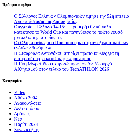
Πρόσφατα άρθρα
Ο Σύλλογος Ελλήνων Ολυμπιονικών τίμησε την 52η επέτειο
Αποκατάστασης της Δημοκρατίας
Ουγγαρία – Ελλάδα 14-15: Η τρομερή εθνική πόλο
κατέκτησε το World Cup και πανηγύρισε το πρώτο χρυσό
μετάλλιο της ιστορίας της
Οι Ολυμπιονίκες του Παρισιού ορκίστηκαν αξιωματικοί των
ενόπλων δυνάμεων
Η Σταυρούλα Αντωνάκου στηρίζει πρωτοβουλίες για τη
διατήρηση της πολιτιστικής κληρονομιάς
Η Εύη Μωραϊτίδου εκπροσώπησε τον Αν. Υπουργό
Αθλητισμού στον τελικό του TechATHLON 2026
Κατηγορίες
Video
Αθήνα 2004
Ανακοινώσεις
Δελτία τύπου
Δράσεις
Νέα
Παρίσι 2024
Συνεντεύξεις