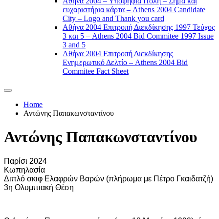
Αθήνα 2004 – Υποψήφια Πόλη – Σήμα και
ευχαριστήρια κάρτα – Athens 2004 Candidate
City – Logo and Thank you card
Αθήνα 2004 Επιτροπή Διεκδίκησης 1997 Τεύχος
3 και 5 – Athens 2004 Bid Commitee 1997 Issue
3 and 5
Αθήνα 2004 Επιτροπή Διεκδίκησης
Ενημερωτικό Δελτίο – Athens 2004 Bid
Commitee Fact Sheet
Home
Αντώνης Παπακωνσταντίνου
Αντώνης Παπακωνσταντίνου
Παρίσι 2024
Κωπηλασία
Διπλό σκιφ Ελαφρών Βαρών (πλήρωμα με Πέτρο Γκαιδατζή)
3η Ολυμπιακή Θέση