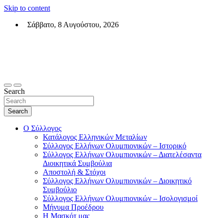
Skip to content
Σάββατο, 8 Αυγούστου, 2026
Σύλλογος Ελλήνων Ολυμπιονικών (ΣΕΟ)
Επίσημη σελίδα του θεσμικού φορεά των Ελλήνων Ολυμπιονικών
Search
Search
Ο Σύλλογος
Κατάλογος Ελληνικών Μεταλίων
Σύλλογος Ελλήνων Ολυμπιονικών – Ιστορικό
Σύλλογος Ελλήνων Ολυμπιονικών – Διατελέσαντα
Διοικητικά Συμβούλια
Αποστολή & Στόχοι
Σύλλογος Ελλήνων Ολυμπιονικών – Διοικητικό
Συμβούλιο
Σύλλογος Ελλήνων Ολυμπιονικών – Ισολογισμοί
Μήνυμα Προέδρου
Η Μασκότ μας