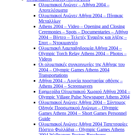
Ολυμπιακοί Αγώνες – Αθήνα 2004 –
Αποτελέσματα
Ολυμπιακοί Αγώνες Αθήνα 2004 – Πίνακας
Μεταλλίων
Athens 2004 – Video – Opening and Closing
Ceremonies – Spots – Documentaries – Αθήνα
2004 – Βίντεο – Τελετές Έναρξης και λήξης –
Σποτ – Ντοκιμαντέρ
Ολυμπιακή Λαμπαδηδρομία Αθήνα 2004 –
Olympic Torch Relay Athens 2004 – Photos –
Videos
Οι ολυμπιακές συγκοινωνίες της Αθήνας του
2004 – Olympic Games Athens 2004
Transportations
Αθήνα 2004 – Αρχεία προστασίας οθόνης –
Athens 2004 – Screensavers
Εφημερίδα Ολυμπιακού Χωριού Αθήνα 2004 –
Olympic Village Pulse Newspaper Athens 2004
Ολυμπιακοί Αγώνες Αθήνα 2004 – Σύντομος
Οδηγός Προσωπικού Αγώνων – Olympic
Games Athens 2004 – Short Games Personnel
Guide
Ολυμπιακοί Αγώνες Αθήνα 2004 Ταπετσαρίες
Πόστερ Φυλλάδια – Olympic Games Athens
2004 Wallpapers Posters Brochures