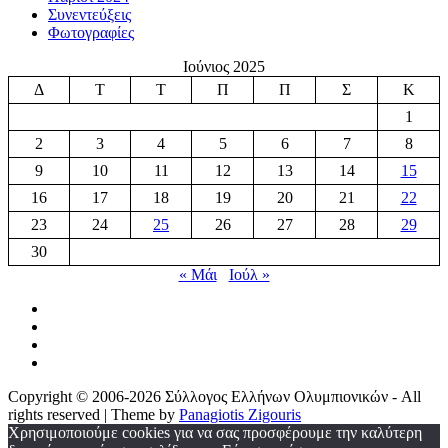
Συνεντεύξεις
Φωτογραφίες
Ιούνιος 2025
Δ
Τ
Τ
Π
Π
Σ
Κ
1
2
3
4
5
6
7
8
9
10
11
12
13
14
15
16
17
18
19
20
21
22
23
24
25
26
27
28
29
30
« Μάι
Ιούλ »
Copyright © 2006-2026 Σύλλογος Ελλήνων Ολυμπιονικών - All
rights reserved | Theme by
Panagiotis Zigouris
Χρησιμοποιούμε cookies για να σας προσφέρουμε την καλύτερη