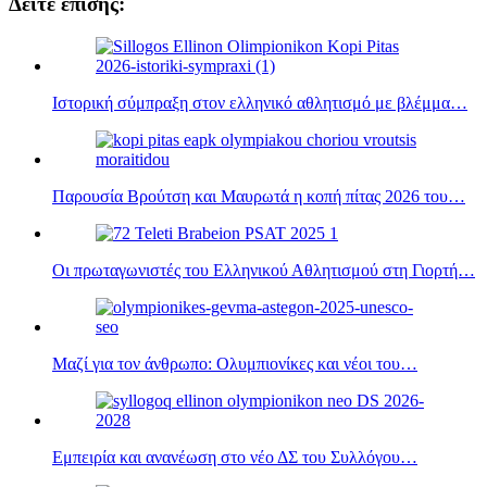
Δείτε επίσης:
Ιστορική σύμπραξη στον ελληνικό αθλητισμό με βλέμμα…
Παρουσία Βρούτση και Μαυρωτά η κοπή πίτας 2026 του…
Οι πρωταγωνιστές του Ελληνικού Αθλητισμού στη Γιορτή…
Μαζί για τον άνθρωπο: Ολυμπιονίκες και νέοι του…
Εμπειρία και ανανέωση στο νέο ΔΣ του Συλλόγου…