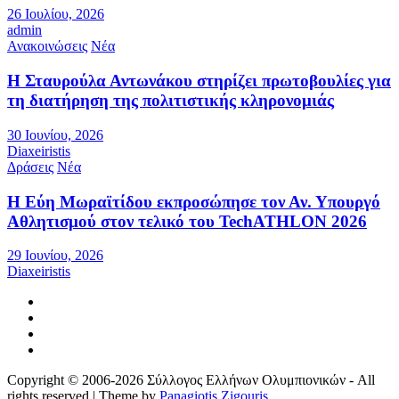
26 Ιουλίου, 2026
admin
Ανακοινώσεις
Νέα
Η Σταυρούλα Αντωνάκου στηρίζει πρωτοβουλίες για
τη διατήρηση της πολιτιστικής κληρονομιάς
30 Ιουνίου, 2026
Diaxeiristis
Δράσεις
Νέα
Η Εύη Μωραϊτίδου εκπροσώπησε τον Αν. Υπουργό
Αθλητισμού στον τελικό του TechATHLON 2026
29 Ιουνίου, 2026
Diaxeiristis
Copyright © 2006-2026 Σύλλογος Ελλήνων Ολυμπιονικών - All
rights reserved | Theme by
Panagiotis Zigouris