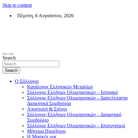
Skip to content
Πέμπτη, 6 Αυγούστου, 2026
Σύλλογος Ελλήνων Ολυμπιονικών (ΣΕΟ)
Επίσημη σελίδα του θεσμικού φορεά των Ελλήνων Ολυμπιονικών
Search
Search
Ο Σύλλογος
Κατάλογος Ελληνικών Μεταλίων
Σύλλογος Ελλήνων Ολυμπιονικών – Ιστορικό
Σύλλογος Ελλήνων Ολυμπιονικών – Διατελέσαντα
Διοικητικά Συμβούλια
Αποστολή & Στόχοι
Σύλλογος Ελλήνων Ολυμπιονικών – Διοικητικό
Συμβούλιο
Σύλλογος Ελλήνων Ολυμπιονικών – Ισολογισμοί
Μήνυμα Προέδρου
Η Μασκότ μας