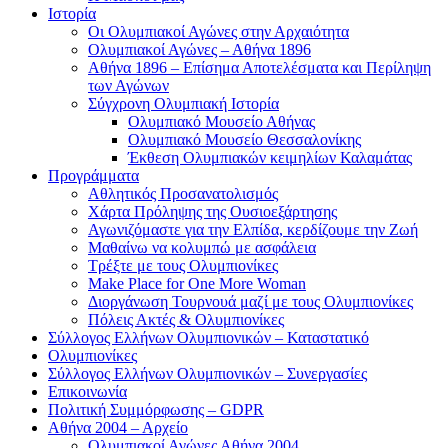
Ιστορία
Οι Ολυμπιακοί Αγώνες στην Αρχαιότητα
Ολυμπιακοί Αγώνες – Αθήνα 1896
Αθήνα 1896 – Επίσημα Αποτελέσματα και Περίληψη
των Αγώνων
Σύγχρονη Ολυμπιακή Ιστορία
Ολυμπιακό Μουσείο Αθήνας
Ολυμπιακό Μουσείο Θεσσαλονίκης
Έκθεση Ολυμπιακών κειμηλίων Καλαμάτας
Προγράμματα
Αθλητικός Προσανατολισμός
Χάρτα Πρόληψης της Ουσιοεξάρτησης
Αγωνιζόμαστε για την Ελπίδα, κερδίζουμε την Ζωή
Μαθαίνω να κολυμπώ με ασφάλεια
Τρέξτε με τους Ολυμπιονίκες
Make Place for One More Woman
Διοργάνωση Τουρνουά μαζί με τους Ολυμπιονίκες
Πόλεις Ακτές & Ολυμπιονίκες
Σύλλογος Ελλήνων Ολυμπιονικών – Καταστατικό
Ολυμπιονίκες
Σύλλογος Ελλήνων Ολυμπιονικών – Συνεργασίες
Επικοινωνία
Πολιτική Συμμόρφωσης – GDPR
Αθήνα 2004 – Αρχείο
Ολυμπιακοί Αγώνες Αθήνα 2004