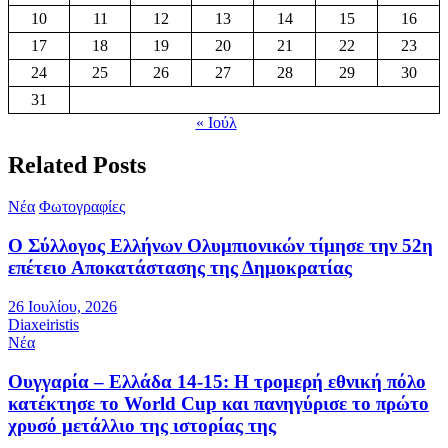
10
11
12
13
14
15
16
17
18
19
20
21
22
23
24
25
26
27
28
29
30
31
« Ιούλ
Related Posts
Νέα
Φωτογραφίες
Ο Σύλλογος Ελλήνων Ολυμπιονικών τίμησε την 52η
επέτειο Αποκατάστασης της Δημοκρατίας
26 Ιουλίου, 2026
Diaxeiristis
Νέα
Ουγγαρία – Ελλάδα 14-15: Η τρομερή εθνική πόλο
κατέκτησε το World Cup και πανηγύρισε το πρώτο
χρυσό μετάλλιο της ιστορίας της