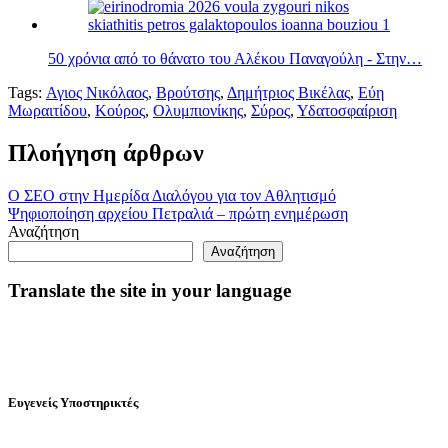
50 χρόνια από το θάνατο του Αλέκου Παναγούλη - Στην…
Tags:
Αγιος Νικόλαος
,
Βρούτσης
,
Δημήτριος Βικέλας
,
Εύη
Μωραιτίδου
,
Κούρος
,
Ολυμπιονίκης
,
Σύρος
,
Υδατοσφαίριση
Πλοήγηση άρθρων
Ο ΣEO στην Ημερίδα Διαλόγου για τον Αθλητισμό
Ψηφιοποίηση αρχείου Πετραλιά – πρώτη ενημέρωση
Αναζήτηση
Αναζήτηση
Translate the site in your language
Ευγενείς Υποστηρικτές