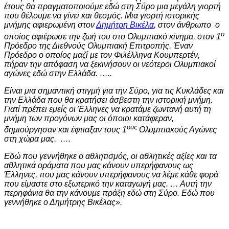
έτους θα πραγματοποιούμε εδώ στη Σύρο μια μεγάλη γιορτή
που θέλουμε να γίνει και θεσμός. Μια γιορτή ιστορικής
μνήμης αφιερωμένη στον
Δημήτρη Βικέλα
, στον άνθρωπο ο
ο
οποίος αφιέρωσε την ζωή του στο Ολυμπιακό κίνημα, στον 1
Πρόεδρο της Διεθνούς Ολυμπιακή Επιτροπής. Έναν
Πρόεδρο ο οποίος μαζί με τον Φιλέλληνα Κουμπερτέν,
πήραν την απόφαση να ξεκινήσουν οι νεότεροι Ολυμπιακοί
αγώνες εδώ στην Ελλάδα. …..
Είναι μια σημαντική στιγμή για την Σύρο, για τις Κυκλάδες και
την Ελλάδα που θα κρατήσει άσβεστη την ιστορική μνήμη.
Γιατί πρέπει εμείς οι Έλληνες να κρατάμε ζωντανή αυτή τη
μνήμη των προγόνων μας οι όποιοι κατάφεραν,
ους
δημιούργησαν και έφτιαξαν τους 1
Ολυμπιακούς Αγώνες
στη χώρα μας. ….
Εδώ που γεννήθηκε ο αθλητισμός, οι αθλητικές αξίες και τα
αθλητικά οράματα που μας κάνουν υπερήφανους ως
Έλληνες, που μας κάνουν υπερήφανους να λέμε κάθε φορά
που είμαστε στο εξωτερικό την καταγωγή μας. … Αυτή την
περηφάνια θα την κάνουμε πράξη εδώ στη Σύρο. Εδώ που
γεννήθηκε ο Δημήτρης Βικέλας».