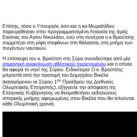
Επίσης, τόσο ο Υπουργός όσο και η κα Μωραϊτίδου
παρευρέθησαν στην προγραμματισμένη Λιτανεία της Ιερής
Εικόνας του Αγίου Νικολάου, ενώ στη συνέχεια ο κ Βρούτσης
συμμετέχει στη ρίψη στεφάνων στη θάλασσα, στη μνήμη των
πνιγέντων ναυτικών.
Η επίσκεψη του κ. Βρούτση στη Σύρο συνοδεύτηκε από μία
σημαντική ανακοίνωση αθλητικού περιεχομένου
και η οποία
θα αφορά το νησί της Σύρου. Ειδικότερα: Ο κ. Βρούτσης
μπροστά από την προτομή του Δημητρίου Βικέλα
ου
(καταγόμενου εκ Σύρου 1
Προέδρου της Διεθνούς
Ολυμπιακής Επιτροπής), εξήγγειλε την απόφαση της
Ελληνικής Κυβέρνησης να θεσμοθετήσει εκδηλώσεις
ιστορικής μνήμης αφιερωμένες στον Βικέλα που θα τελούνται
κάθε Ολυμπιακή χρονιά.