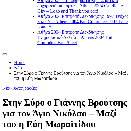
Αθήνα 2004 – Υποψήφια Πόλη – Σήμα και
ευχαριστήρια κάρτα – Athens 2004 Candidate
City – Logo and Thank you card
Αθήνα 2004 Επιτροπή Διεκδίκησης 1997 Τεύχος
3 και 5 – Athens 2004 Bid Commitee 1997 Issue
3 and 5
Αθήνα 2004 Επιτροπή Διεκδίκησης
Ενημερωτικό Δελτίο – Athens 2004 Bid
Commitee Fact Sheet
Home
Νέα
Στην Σύρο ο Γιάννης Βρούτσης για τον Άγιο Νικόλαο – Μαζί
του η Εύη Μωραϊτίδου
Νέα
Φωτογραφίες
Στην Σύρο ο Γιάννης Βρούτσης
για τον Άγιο Νικόλαο – Μαζί
του η Εύη Μωραϊτίδου