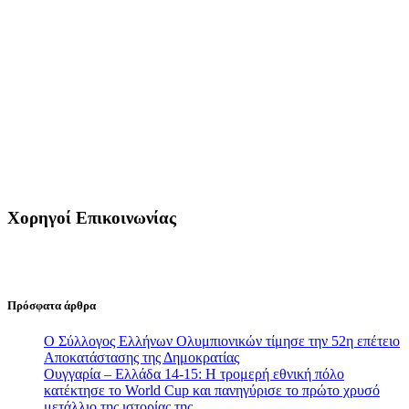
Χορηγοί Επικοινωνίας
Πρόσφατα άρθρα
Ο Σύλλογος Ελλήνων Ολυμπιονικών τίμησε την 52η επέτειο
Αποκατάστασης της Δημοκρατίας
Ουγγαρία – Ελλάδα 14-15: Η τρομερή εθνική πόλο
κατέκτησε το World Cup και πανηγύρισε το πρώτο χρυσό
μετάλλιο της ιστορίας της