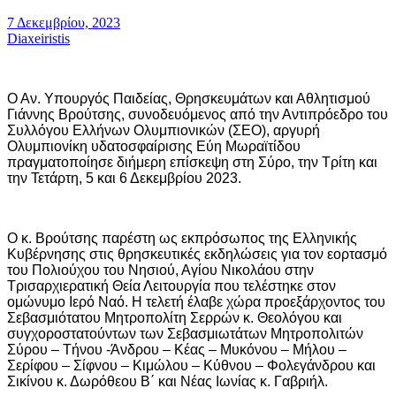
7 Δεκεμβρίου, 2023
Diaxeiristis
Ο Αν. Υπουργός Παιδείας, Θρησκευμάτων και Αθλητισμού
Γιάννης Βρούτσης, συνοδευόμενος από την Αντιπρόεδρο του
Συλλόγου Ελλήνων Ολυμπιονικών (ΣΕΟ), αργυρή
Ολυμπιονίκη υδατοσφαίρισης Εύη Μωραϊτίδου
πραγματοποίησε διήμερη επίσκεψη στη Σύρο, την Τρίτη και
την Τετάρτη, 5 και 6 Δεκεμβρίου 2023.
Ο κ. Βρούτσης παρέστη ως εκπρόσωπος της Ελληνικής
Κυβέρνησης στις θρησκευτικές εκδηλώσεις για τον εορτασμό
του Πολιούχου του Νησιού, Αγίου Νικολάου στην
Τρισαρχιερατική Θεία Λειτουργία που τελέστηκε στον
ομώνυμο Ιερό Ναό. Η τελετή έλαβε χώρα προεξάρχοντος του
Σεβασμιότατου Μητροπολίτη Σερρών κ. Θεολόγου και
συγχοροστατούντων των Σεβασμιωτάτων Μητροπολιτών
Σύρου – Τήνου -Άνδρου – Κέας – Μυκόνου – Μήλου –
Σερίφου – Σίφνου – Κιμώλου – Κύθνου – Φολεγάνδρου και
Σικίνου κ. Δωρόθεου Β΄ και Νέας Ιωνίας κ. Γαβριήλ.