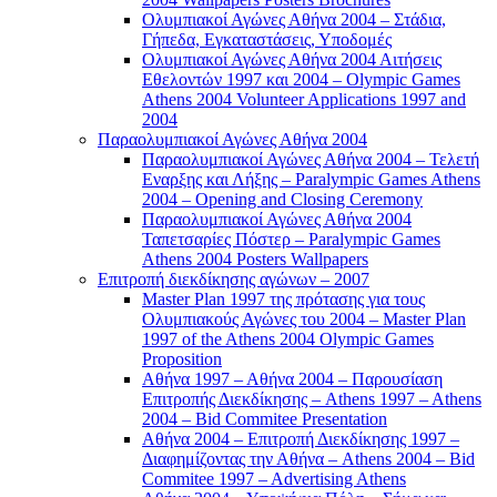
Ολυμπιακοί Αγώνες Αθήνα 2004 – Στάδια,
Γήπεδα, Εγκαταστάσεις, Υποδομές
Ολυμπιακοί Αγώνες Αθήνα 2004 Αιτήσεις
Εθελοντών 1997 και 2004 – Olympic Games
Athens 2004 Volunteer Applications 1997 and
2004
Παραολυμπιακοί Αγώνες Αθήνα 2004
Παραολυμπιακοί Αγώνες Αθήνα 2004 – Τελετή
Εναρξης και Λήξης – Paralympic Games Athens
2004 – Opening and Closing Ceremony
Παραολυμπιακοί Αγώνες Αθήνα 2004
Ταπετσαρίες Πόστερ – Paralympic Games
Athens 2004 Posters Wallpapers
Επιτροπή διεκδίκησης αγώνων – 2007
Master Plan 1997 της πρότασης για τους
Ολυμπιακούς Αγώνες του 2004 – Master Plan
1997 of the Athens 2004 Olympic Games
Proposition
Αθήνα 1997 – Αθήνα 2004 – Παρουσίαση
Επιτροπής Διεκδίκησης – Athens 1997 – Athens
2004 – Bid Commitee Presentation
Αθήνα 2004 – Επιτροπή Διεκδίκησης 1997 –
Διαφημίζοντας την Αθήνα – Athens 2004 – Bid
Commitee 1997 – Advertising Athens