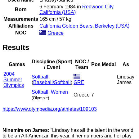
6 February 1984 in
Redwood City,
Born
California (USA)
Measurements
165 cm / 57 kg
Affiliations
California Golden Bears, Berkeley (USA)
NOC
Greece
Results
Discipline (Sport)
NOC /
Games
Pos
Medal
As
/ Event
Team
2004
Softball
Lindsay
Summer
(
Baseball/Softball
)
GRE
James
Olympics
Softball, Women
Greece
7
(Olympic)
https://www.olympedia.org/athletes/109103
Ninemire on James:
“Lindsay has all the talent in the world
to be an All-American this year, if her numbers and her play