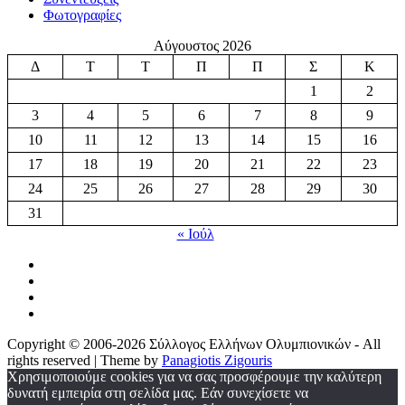
Φωτογραφίες
Αύγουστος 2026
Δ
Τ
Τ
Π
Π
Σ
Κ
1
2
3
4
5
6
7
8
9
10
11
12
13
14
15
16
17
18
19
20
21
22
23
24
25
26
27
28
29
30
31
« Ιούλ
Copyright © 2006-2026 Σύλλογος Ελλήνων Ολυμπιονικών - All
rights reserved | Theme by
Panagiotis Zigouris
Χρησιμοποιούμε cookies για να σας προσφέρουμε την καλύτερη
δυνατή εμπειρία στη σελίδα μας. Εάν συνεχίσετε να