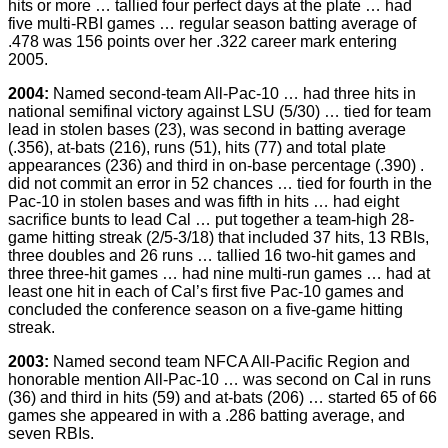
hits or more … tallied four perfect days at the plate … had
five multi-RBI games … regular season batting average of
.478 was 156 points over her .322 career mark entering
2005.
2004:
Named second-team All-Pac-10 … had three hits in
national semifinal victory against LSU (5/30) … tied for team
lead in stolen bases (23), was second in batting average
(.356), at-bats (216), runs (51), hits (77) and total plate
appearances (236) and third in on-base percentage (.390) .
did not commit an error in 52 chances … tied for fourth in the
Pac-10 in stolen bases and was fifth in hits … had eight
sacrifice bunts to lead Cal … put together a team-high 28-
game hitting streak (2/5-3/18) that included 37 hits, 13 RBIs,
three doubles and 26 runs … tallied 16 two-hit games and
three three-hit games … had nine multi-run games … had at
least one hit in each of Cal’s first five Pac-10 games and
concluded the conference season on a five-game hitting
streak.
2003:
Named second team NFCA All-Pacific Region and
honorable mention All-Pac-10 … was second on Cal in runs
(36) and third in hits (59) and at-bats (206) … started 65 of 66
games she appeared in with a .286 batting average, and
seven RBIs.