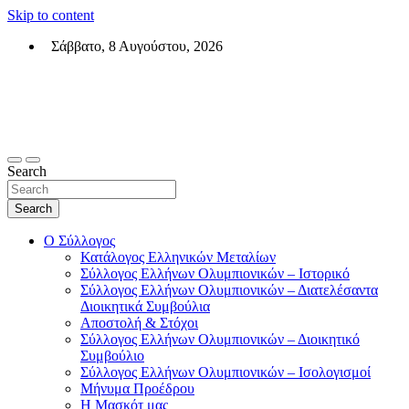
Skip to content
Σάββατο, 8 Αυγούστου, 2026
Σύλλογος Ελλήνων Ολυμπιονικών (ΣΕΟ)
Επίσημη σελίδα του θεσμικού φορεά των Ελλήνων Ολυμπιονικών
Search
Search
Ο Σύλλογος
Κατάλογος Ελληνικών Μεταλίων
Σύλλογος Ελλήνων Ολυμπιονικών – Ιστορικό
Σύλλογος Ελλήνων Ολυμπιονικών – Διατελέσαντα
Διοικητικά Συμβούλια
Αποστολή & Στόχοι
Σύλλογος Ελλήνων Ολυμπιονικών – Διοικητικό
Συμβούλιο
Σύλλογος Ελλήνων Ολυμπιονικών – Ισολογισμοί
Μήνυμα Προέδρου
Η Μασκότ μας