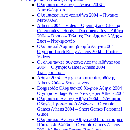
Ολυμπιακοί Αγώνες – Αθήνα 2004 –
Αποτελέσματα
Ολυμπιακοί Αγώνες Αθήνα 2004 – Πίνακας
Μεταλλίων
Athens 2004 – Video – Opening and Closing
Ceremonies – Spots – Documentaries – Αθήνα
2004 – Βίντεο – Τελετές Έναρξης και λήξης –
Σποτ – Ντοκιμαντέρ
Ολυμπιακή Λαμπαδηδρομία Αθήνα 2004 –
Olympic Torch Relay Athens 2004 – Photos –
Videos
Οι ολυμπιακές συγκοινωνίες της Αθήνας του
2004 – Olympic Games Athens 2004
Transportations
Αθήνα 2004 – Αρχεία προστασίας οθόνης –
Athens 2004 – Screensavers
Εφημερίδα Ολυμπιακού Χωριού Αθήνα 2004 –
Olympic Village Pulse Newspaper Athens 2004
Ολυμπιακοί Αγώνες Αθήνα 2004 – Σύντομος
Οδηγός Προσωπικού Αγώνων – Olympic
Games Athens 2004 – Short Games Personnel
Guide
Ολυμπιακοί Αγώνες Αθήνα 2004 Ταπετσαρίες
Πόστερ Φυλλάδια – Olympic Games Athens
2004 Wallpapers Posters Brochures