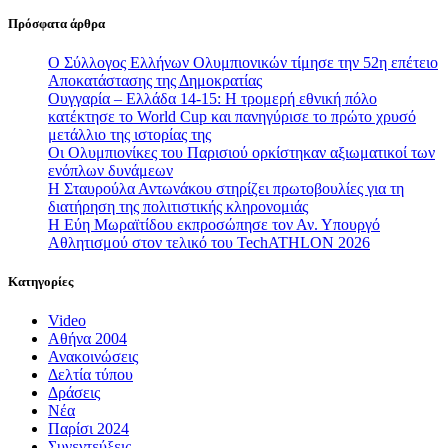
Πρόσφατα άρθρα
Ο Σύλλογος Ελλήνων Ολυμπιονικών τίμησε την 52η επέτειο
Αποκατάστασης της Δημοκρατίας
Ουγγαρία – Ελλάδα 14-15: Η τρομερή εθνική πόλο
κατέκτησε το World Cup και πανηγύρισε το πρώτο χρυσό
μετάλλιο της ιστορίας της
Οι Ολυμπιονίκες του Παρισιού ορκίστηκαν αξιωματικοί των
ενόπλων δυνάμεων
Η Σταυρούλα Αντωνάκου στηρίζει πρωτοβουλίες για τη
διατήρηση της πολιτιστικής κληρονομιάς
Η Εύη Μωραϊτίδου εκπροσώπησε τον Αν. Υπουργό
Αθλητισμού στον τελικό του TechATHLON 2026
Κατηγορίες
Video
Αθήνα 2004
Ανακοινώσεις
Δελτία τύπου
Δράσεις
Νέα
Παρίσι 2024
Συνεντεύξεις