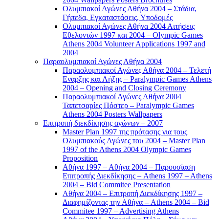
Ολυμπιακοί Αγώνες Αθήνα 2004 – Στάδια,
Γήπεδα, Εγκαταστάσεις, Υποδομές
Ολυμπιακοί Αγώνες Αθήνα 2004 Αιτήσεις
Εθελοντών 1997 και 2004 – Olympic Games
Athens 2004 Volunteer Applications 1997 and
2004
Παραολυμπιακοί Αγώνες Αθήνα 2004
Παραολυμπιακοί Αγώνες Αθήνα 2004 – Τελετή
Εναρξης και Λήξης – Paralympic Games Athens
2004 – Opening and Closing Ceremony
Παραολυμπιακοί Αγώνες Αθήνα 2004
Ταπετσαρίες Πόστερ – Paralympic Games
Athens 2004 Posters Wallpapers
Επιτροπή διεκδίκησης αγώνων – 2007
Master Plan 1997 της πρότασης για τους
Ολυμπιακούς Αγώνες του 2004 – Master Plan
1997 of the Athens 2004 Olympic Games
Proposition
Αθήνα 1997 – Αθήνα 2004 – Παρουσίαση
Επιτροπής Διεκδίκησης – Athens 1997 – Athens
2004 – Bid Commitee Presentation
Αθήνα 2004 – Επιτροπή Διεκδίκησης 1997 –
Διαφημίζοντας την Αθήνα – Athens 2004 – Bid
Commitee 1997 – Advertising Athens