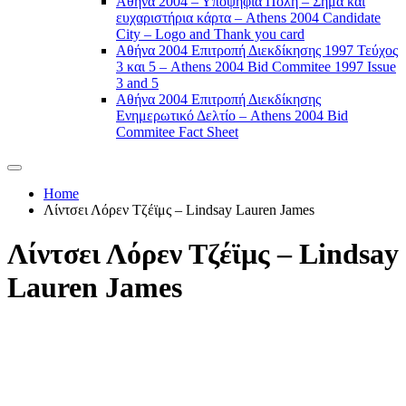
Αθήνα 2004 – Υποψήφια Πόλη – Σήμα και
ευχαριστήρια κάρτα – Athens 2004 Candidate
City – Logo and Thank you card
Αθήνα 2004 Επιτροπή Διεκδίκησης 1997 Τεύχος
3 και 5 – Athens 2004 Bid Commitee 1997 Issue
3 and 5
Αθήνα 2004 Επιτροπή Διεκδίκησης
Ενημερωτικό Δελτίο – Athens 2004 Bid
Commitee Fact Sheet
Home
Λίντσει Λόρεν Τζέϊμς – Lindsay Lauren James
Λίντσει Λόρεν Τζέϊμς – Lindsay
Lauren James