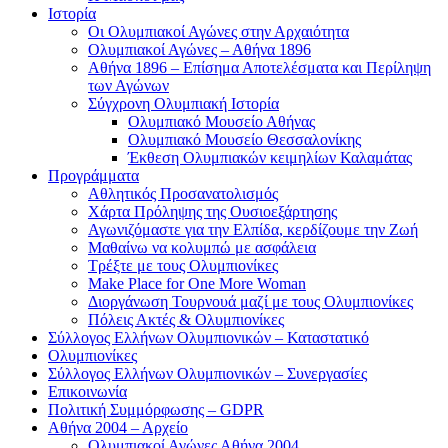
Ιστορία
Οι Ολυμπιακοί Αγώνες στην Αρχαιότητα
Ολυμπιακοί Αγώνες – Αθήνα 1896
Αθήνα 1896 – Επίσημα Αποτελέσματα και Περίληψη
των Αγώνων
Σύγχρονη Ολυμπιακή Ιστορία
Ολυμπιακό Μουσείο Αθήνας
Ολυμπιακό Μουσείο Θεσσαλονίκης
Έκθεση Ολυμπιακών κειμηλίων Καλαμάτας
Προγράμματα
Αθλητικός Προσανατολισμός
Χάρτα Πρόληψης της Ουσιοεξάρτησης
Αγωνιζόμαστε για την Ελπίδα, κερδίζουμε την Ζωή
Μαθαίνω να κολυμπώ με ασφάλεια
Τρέξτε με τους Ολυμπιονίκες
Make Place for One More Woman
Διοργάνωση Τουρνουά μαζί με τους Ολυμπιονίκες
Πόλεις Ακτές & Ολυμπιονίκες
Σύλλογος Ελλήνων Ολυμπιονικών – Καταστατικό
Ολυμπιονίκες
Σύλλογος Ελλήνων Ολυμπιονικών – Συνεργασίες
Επικοινωνία
Πολιτική Συμμόρφωσης – GDPR
Αθήνα 2004 – Αρχείο
Ολυμπιακοί Αγώνες Αθήνα 2004