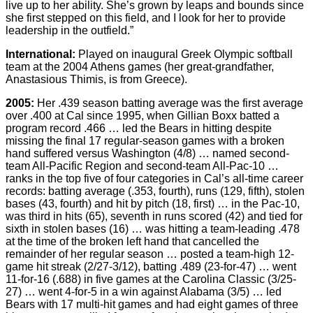
live up to her ability. She’s grown by leaps and bounds since
she first stepped on this field, and I look for her to provide
leadership in the outfield.”
International:
Played on inaugural Greek Olympic softball
team at the 2004 Athens games (her great-grandfather,
Anastasious Thimis, is from Greece).
2005:
Her .439 season batting average was the first average
over .400 at Cal since 1995, when Gillian Boxx batted a
program record .466 … led the Bears in hitting despite
missing the final 17 regular-season games with a broken
hand suffered versus Washington (4/8) … named second-
team All-Pacific Region and second-team All-Pac-10 …
ranks in the top five of four categories in Cal’s all-time career
records: batting average (.353, fourth), runs (129, fifth), stolen
bases (43, fourth) and hit by pitch (18, first) … in the Pac-10,
was third in hits (65), seventh in runs scored (42) and tied for
sixth in stolen bases (16) … was hitting a team-leading .478
at the time of the broken left hand that cancelled the
remainder of her regular season … posted a team-high 12-
game hit streak (2/27-3/12), batting .489 (23-for-47) … went
11-for-16 (.688) in five games at the Carolina Classic (3/25-
27) … went 4-for-5 in a win against Alabama (3/5) … led
Bears with 17 multi-hit games and had eight games of three