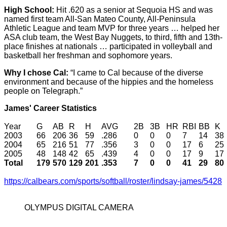
High School:
Hit .620 as a senior at Sequoia HS and was
named first team All-San Mateo County, All-Peninsula
Athletic League and team MVP for three years … helped her
ASA club team, the West Bay Nuggets, to third, fifth and 13th-
place finishes at nationals … participated in volleyball and
basketball her freshman and sophomore years.
Why I chose Cal:
“I came to Cal because of the diverse
environment and because of the hippies and the homeless
people on Telegraph.”
James' Career Statistics
Year	G	AB	R	H	AVG	2B	3B	HR	RBI	BB	K	SB

2003	66	206	36	59	.286	0	0	0	7	14	38	4-5

2004	65	216	51	77	.356	3	0	0	17	6	25	23-25

Total	179	570	129	201	.353	7	0	0	41	29	80	43-49

https://calbears.com/sports/softball/roster/lindsay-james/5428
OLYMPUS DIGITAL CAMERA