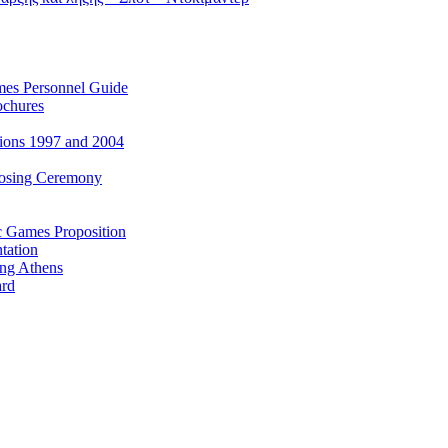
es Personnel Guide
ochures
ions 1997 and 2004
losing Ceremony
c Games Proposition
tation
ing Athens
ard