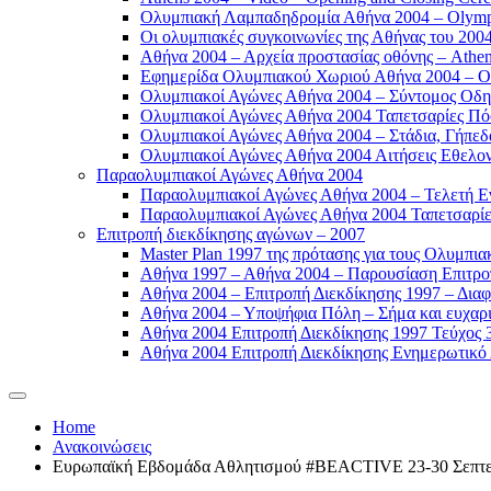
Ολυμπιακή Λαμπαδηδρομία Αθήνα 2004 – Olympic
Οι ολυμπιακές συγκοινωνίες της Αθήνας του 2004
Αθήνα 2004 – Αρχεία προστασίας οθόνης – Athen
Εφημερίδα Ολυμπιακού Χωριού Αθήνα 2004 – Oly
Ολυμπιακοί Αγώνες Αθήνα 2004 – Σύντομος Οδη
Ολυμπιακοί Αγώνες Αθήνα 2004 Ταπετσαρίες Πόσ
Ολυμπιακοί Αγώνες Αθήνα 2004 – Στάδια, Γήπεδ
Ολυμπιακοί Αγώνες Αθήνα 2004 Αιτήσεις Εθελοντ
Παραολυμπιακοί Αγώνες Αθήνα 2004
Παραολυμπιακοί Αγώνες Αθήνα 2004 – Τελετή Εν
Παραολυμπιακοί Αγώνες Αθήνα 2004 Ταπετσαρίες
Επιτροπή διεκδίκησης αγώνων – 2007
Master Plan 1997 της πρότασης για τους Ολυμπια
Αθήνα 1997 – Αθήνα 2004 – Παρουσίαση Επιτροπή
Αθήνα 2004 – Επιτροπή Διεκδίκησης 1997 – Διαφ
Αθήνα 2004 – Υποψήφια Πόλη – Σήμα και ευχαρισ
Αθήνα 2004 Επιτροπή Διεκδίκησης 1997 Τεύχος 3
Αθήνα 2004 Επιτροπή Διεκδίκησης Ενημερωτικό Δ
Home
Ανακοινώσεις
Ευρωπαϊκή Εβδομάδα Αθλητισμού #BEACTIVE 23-30 Σεπτεμβ