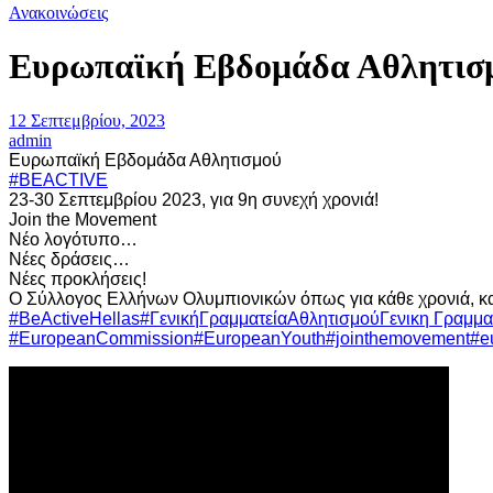
Ανακοινώσεις
Ευρωπαϊκή Εβδομάδα Αθλητισμο
12 Σεπτεμβρίου, 2023
admin
Ευρωπαϊκή Εβδομάδα Αθλητισμού
#BEACTIVE
23-30 Σεπτεμβρίου 2023, για 9η συνεχή χρονιά!
Join the Movement
Νέο λογότυπο…
Νέες δράσεις…
Νέες προκλήσεις!
Ο Σύλλογος Ελλήνων Ολυμπιονικών όπως για κάθε χρονιά, και
#BeActiveHellas
#ΓενικήΓραμματείαΑθλητισμού
Γενικη Γραμμα
#EuropeanCommission
#EuropeanYouth
#jointhemovement
#e