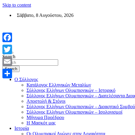
Skip to content
Σάββατο, 8 Αυγούστου, 2026
Σύλλογος Ελλήνων Ολυμπιονικών (ΣΕΟ)
Επίσημη σελίδα του θεσμικού φορεά των Ελλήνων Ολυμπιονικών
Facebook
Search
Twitter
Search
Email
Ο Σύλλογος
Μοιραστείτε
Κατάλογος Ελληνικών Μεταλίων
Σύλλογος Ελλήνων Ολυμπιονικών – Ιστορικό
Σύλλογος Ελλήνων Ολυμπιονικών – Διατελέσαντα Διοι
Αποστολή & Στόχοι
Σύλλογος Ελλήνων Ολυμπιονικών – Διοικητικό Συμβού
Σύλλογος Ελλήνων Ολυμπιονικών – Ισολογισμοί
Μήνυμα Προέδρου
Η Μασκότ μας
Ιστορία
Οι Ολυμπιακοί Αγώνες στην Αρχαιότητα