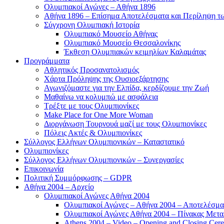
Ολυμπιακοί Αγώνες – Αθήνα 1896
Αθήνα 1896 – Επίσημα Αποτελέσματα και Περίληψη 
Σύγχρονη Ολυμπιακή Ιστορία
Ολυμπιακό Μουσείο Αθήνας
Ολυμπιακό Μουσείο Θεσσαλονίκης
Έκθεση Ολυμπιακών κειμηλίων Καλαμάτας
Προγράμματα
Αθλητικός Προσανατολισμός
Χάρτα Πρόληψης της Ουσιοεξάρτησης
Αγωνιζόμαστε για την Ελπίδα, κερδίζουμε την Ζωή
Μαθαίνω να κολυμπώ με ασφάλεια
Τρέξτε με τους Ολυμπιονίκες
Make Place for One More Woman
Διοργάνωση Τουρνουά μαζί με τους Ολυμπιονίκες
Πόλεις Ακτές & Ολυμπιονίκες
Σύλλογος Ελλήνων Ολυμπιονικών – Καταστατικό
Ολυμπιονίκες
Σύλλογος Ελλήνων Ολυμπιονικών – Συνεργασίες
Επικοινωνία
Πολιτική Συμμόρφωσης – GDPR
Αθήνα 2004 – Αρχείο
Ολυμπιακοί Αγώνες Αθήνα 2004
Ολυμπιακοί Αγώνες – Αθήνα 2004 – Αποτελέσμα
Ολυμπιακοί Αγώνες Αθήνα 2004 – Πίνακας Μετα
Athens 2004 – Video – Opening and Closing Cere