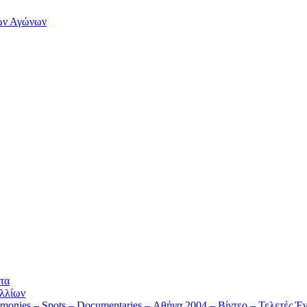
των Αγώνων
τα
λλίων
monies – Spots – Documentaries – Αθήνα 2004 – Βίντεο – Τελετές Έν