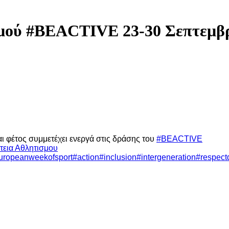
ύ #BEACTIVE 23-30 Σεπτεμβρίο
 φέτος συμμετέχει ενεργά στις δράσης του
#BEACTIVE
τεια Αθλητισμου
uropeanweekofsport
#action
#inclusion
#intergeneration
#respectd