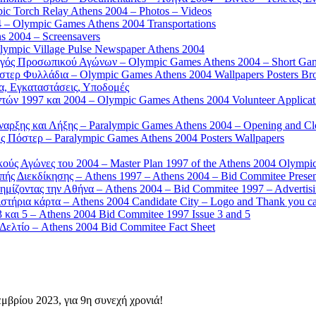
 Torch Relay Athens 2004 – Photos – Videos
 – Olympic Games Athens 2004 Transportations
s 2004 – Screensavers
mpic Village Pulse Newspaper Athens 2004
γός Προσωπικού Αγώνων – Olympic Games Athens 2004 – Short Gam
τερ Φυλλάδια – Olympic Games Athens 2004 Wallpapers Posters Br
α, Εγκαταστάσεις, Υποδομές
ών 1997 και 2004 – Olympic Games Athens 2004 Volunteer Applicat
αρξης και Λήξης – Paralympic Games Athens 2004 – Opening and C
 Πόστερ – Paralympic Games Athens 2004 Posters Wallpapers
κούς Αγώνες του 2004 – Master Plan 1997 of the Athens 2004 Olympi
ς Διεκδίκησης – Athens 1997 – Athens 2004 – Bid Commitee Presen
ημίζοντας την Αθήνα – Athens 2004 – Bid Commitee 1997 – Advertis
τήρια κάρτα – Athens 2004 Candidate City – Logo and Thank you c
 και 5 – Athens 2004 Bid Commitee 1997 Issue 3 and 5
ελτίο – Athens 2004 Bid Commitee Fact Sheet
ρίου 2023, για 9η συνεχή χρονιά!