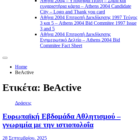
Αθήνα 2004 – Υποψήφια Πόλη – Σήμα και
ευχαριστήρια κάρτα – Athens 2004 Candidate
City – Logo and Thank you card
Αθήνα 2004 Επιτροπή Διεκδίκησης 1997 Τεύχος
3 και 5 – Athens 2004 Bid Commitee 1997 Issue
3 and 5
Αθήνα 2004 Επιτροπή Διεκδίκησης
Ενημερωτικό Δελτίο – Athens 2004 Bid
Commitee Fact Sheet
Home
BeActive
Ετικέτα:
BeActive
Δράσεις
Ευρωπαϊκή Εβδομάδα Αθλητισμού –
γνωριμία με την ιστιοπολοΐα
28 Σεπτεμβρίου, 2025