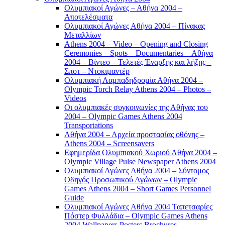
Ολυμπιακοί Αγώνες – Αθήνα 2004 –
Αποτελέσματα
Ολυμπιακοί Αγώνες Αθήνα 2004 – Πίνακας
Μεταλλίων
Athens 2004 – Video – Opening and Closing
Ceremonies – Spots – Documentaries – Αθήνα
2004 – Βίντεο – Τελετές Έναρξης και λήξης –
Σποτ – Ντοκιμαντέρ
Ολυμπιακή Λαμπαδηδρομία Αθήνα 2004 –
Olympic Torch Relay Athens 2004 – Photos –
Videos
Οι ολυμπιακές συγκοινωνίες της Αθήνας του
2004 – Olympic Games Athens 2004
Transportations
Αθήνα 2004 – Αρχεία προστασίας οθόνης –
Athens 2004 – Screensavers
Εφημερίδα Ολυμπιακού Χωριού Αθήνα 2004 –
Olympic Village Pulse Newspaper Athens 2004
Ολυμπιακοί Αγώνες Αθήνα 2004 – Σύντομος
Οδηγός Προσωπικού Αγώνων – Olympic
Games Athens 2004 – Short Games Personnel
Guide
Ολυμπιακοί Αγώνες Αθήνα 2004 Ταπετσαρίες
Πόστερ Φυλλάδια – Olympic Games Athens
2004 Wallpapers Posters Brochures