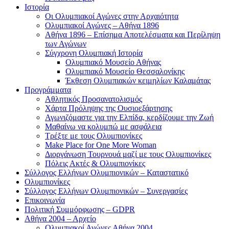
Ιστορία
Οι Ολυμπιακοί Αγώνες στην Αρχαιότητα
Ολυμπιακοί Αγώνες – Αθήνα 1896
Αθήνα 1896 – Επίσημα Αποτελέσματα και Περίληψη
των Αγώνων
Σύγχρονη Ολυμπιακή Ιστορία
Ολυμπιακό Μουσείο Αθήνας
Ολυμπιακό Μουσείο Θεσσαλονίκης
Έκθεση Ολυμπιακών κειμηλίων Καλαμάτας
Προγράμματα
Αθλητικός Προσανατολισμός
Χάρτα Πρόληψης της Ουσιοεξάρτησης
Αγωνιζόμαστε για την Ελπίδα, κερδίζουμε την Ζωή
Μαθαίνω να κολυμπώ με ασφάλεια
Τρέξτε με τους Ολυμπιονίκες
Make Place for One More Woman
Διοργάνωση Τουρνουά μαζί με τους Ολυμπιονίκες
Πόλεις Ακτές & Ολυμπιονίκες
Σύλλογος Ελλήνων Ολυμπιονικών – Καταστατικό
Ολυμπιονίκες
Σύλλογος Ελλήνων Ολυμπιονικών – Συνεργασίες
Επικοινωνία
Πολιτική Συμμόρφωσης – GDPR
Αθήνα 2004 – Αρχείο
Ολυμπιακοί Αγώνες Αθήνα 2004