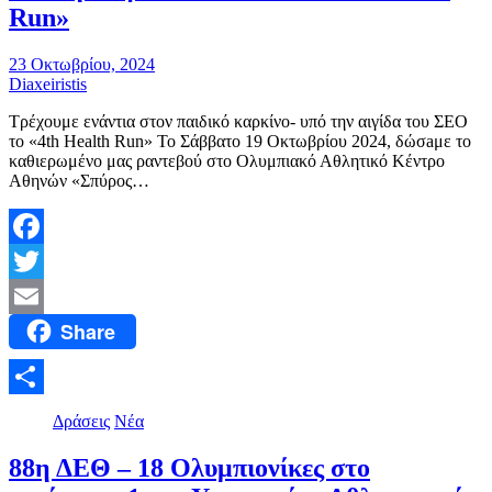
Run»
23 Οκτωβρίου, 2024
Diaxeiristis
Τρέχουμε ενάντια στον παιδικό καρκίνο- υπό την αιγίδα του ΣΕΟ
το «4th Health Run» Το Σάββατο 19 Οκτωβρίου 2024, δώσaμε το
καθιερωμένο μας ραντεβού στο Ολυμπιακό Αθλητικό Κέντρο
Αθηνών «Σπύρος…
Facebook
Twitter
Share
Email
Μοιραστείτε
Δράσεις
Νέα
88η ΔΕΘ – 18 Ολυμπιονίκες στο