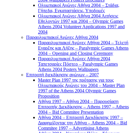
Ολυμπιακοί Αγώνες Αθήνα 2004 – Στάδια,
Γήπεδα, Εγκαταστάσεις, Υποδομές
Ολυμπιακοί Αγώνες Αθήνα 2004 Αιτήσεις
Εθελοντών 1997 και 2004 – Olympic Games
Athens 2004 Volunteer Applications 1997 and
2004
Παραολυμπιακοί Αγώνες Αθήνα 2004
Παραολυμπιακοί Αγώνες Αθήνα 2004 – Τελετή
Εναρξης και Λήξης – Paralympic Games Athens
2004 – Opening and Closing Ceremony
Παραολυμπιακοί Αγώνες Αθήνα 2004
Ταπετσαρίες Πόστερ – Paralympic Games
Athens 2004 Posters Wallpapers
Επιτροπή διεκδίκησης αγώνων – 2007
Master Plan 1997 της πρότασης για τους
Ολυμπιακούς Αγώνες του 2004 – Master Plan
1997 of the Athens 2004 Olympic Games
Proposition
Αθήνα 1997 – Αθήνα 2004 – Παρουσίαση
Επιτροπής Διεκδίκησης – Athens 1997 – Athens
2004 – Bid Commitee Presentation
Αθήνα 2004 – Επιτροπή Διεκδίκησης 1997 –
Διαφημίζοντας την Αθήνα – Athens 2004 – Bid
Commitee 1997 – Advertising Athens