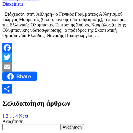
Diaxeiristis
«Στόχευσαν στην Άθληση» ο Γενικός Γραμματέας Αθλητισμού
Γιώργος Μαυρωτάς (Ολυμπιονίκης υδατοσφαίρισης), ο πρόεδρος
της Ελληνικής Ολυμπιακής Επιτροπής Σπύρος Καπράλος (επίσης
Ολυμπιονίκης υδατοσφαίρισης), ο πρόεδρος της Σκοπευτική
Ομοσπονδία Ελλάδος, Θανάσης Παπαγεωργίου,…
Facebook
Twitter
Share
Email
Μοιραστείτε
Σελιδοποίηση άρθρων
1
2
…
4
Next
Αναζήτηση
Αναζήτηση