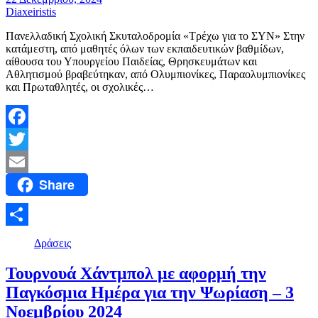
Diaxeiristis
Πανελλαδική Σχολική Σκυταλοδρομία «Τρέχω για το ΣΥΝ» Στην
κατάμεστη, από μαθητές όλων των εκπαιδευτικών βαθμίδων,
αίθουσα του Υπουργείου Παιδείας, Θρησκευμάτων και
Αθλητισμού βραβεύτηκαν, από Ολυμπιονίκες, Παραολυμπιονίκες
και Πρωταθλητές, οι σχολικές…
Facebook
Twitter
Share
Email
Μοιραστείτε
Δράσεις
Τουρνουά Χάντμπολ με αφορμή την
Παγκόσμια Ημέρα για την Ψωρίαση – 3
Νοεμβρίου 2024