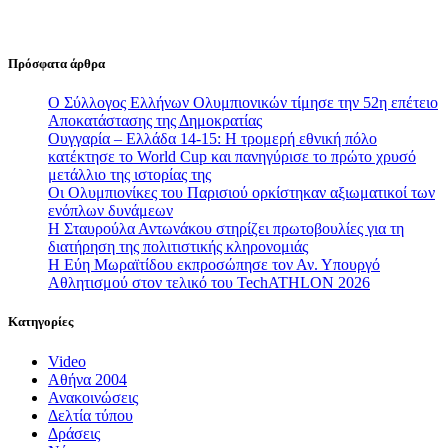
Πρόσφατα άρθρα
Ο Σύλλογος Ελλήνων Ολυμπιονικών τίμησε την 52η επέτειο
Αποκατάστασης της Δημοκρατίας
Ουγγαρία – Ελλάδα 14-15: Η τρομερή εθνική πόλο
κατέκτησε το World Cup και πανηγύρισε το πρώτο χρυσό
μετάλλιο της ιστορίας της
Οι Ολυμπιονίκες του Παρισιού ορκίστηκαν αξιωματικοί των
ενόπλων δυνάμεων
Η Σταυρούλα Αντωνάκου στηρίζει πρωτοβουλίες για τη
διατήρηση της πολιτιστικής κληρονομιάς
Η Εύη Μωραϊτίδου εκπροσώπησε τον Αν. Υπουργό
Αθλητισμού στον τελικό του TechATHLON 2026
Κατηγορίες
Video
Αθήνα 2004
Ανακοινώσεις
Δελτία τύπου
Δράσεις