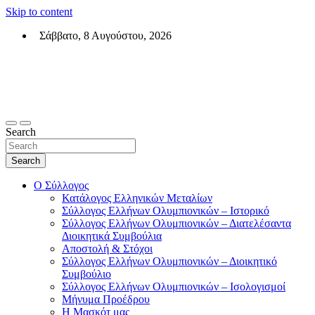
Skip to content
Σάββατο, 8 Αυγούστου, 2026
Σύλλογος Ελλήνων Ολυμπιονικών (ΣΕΟ)
Επίσημη σελίδα του θεσμικού φορεά των Ελλήνων Ολυμπιονικών
Search
Search
Ο Σύλλογος
Κατάλογος Ελληνικών Μεταλίων
Σύλλογος Ελλήνων Ολυμπιονικών – Ιστορικό
Σύλλογος Ελλήνων Ολυμπιονικών – Διατελέσαντα
Διοικητικά Συμβούλια
Αποστολή & Στόχοι
Σύλλογος Ελλήνων Ολυμπιονικών – Διοικητικό
Συμβούλιο
Σύλλογος Ελλήνων Ολυμπιονικών – Ισολογισμοί
Μήνυμα Προέδρου
Η Μασκότ μας