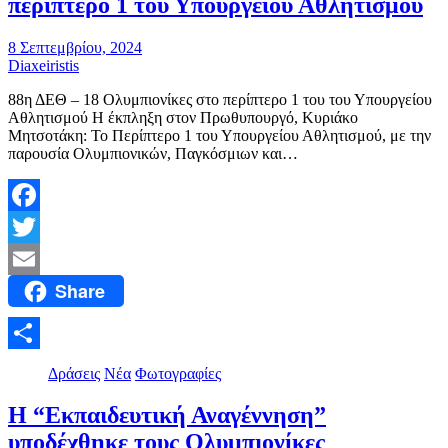
περίπτερο 1 του Υπουργείου Αθλητισμού
8 Σεπτεμβρίου, 2024
Diaxeiristis
88η ΔΕΘ – 18 Ολυμπιονίκες στο περίπτερο 1 του του Υπουργείου
Αθλητισμού Η έκπληξη στον Πρωθυπουργό, Κυριάκο
Μητσοτάκη: Το Περίπτερο 1 του Υπουργείου Αθλητισμού, με την
παρουσία Ολυμπιονικών, Παγκόσμιων και…
Facebook
Twitter
Share
Email
Μοιραστείτε
Δράσεις
Νέα
Φωτογραφίες
Η “Εκπαιδευτική Αναγέννηση”
υποδέχθηκε τους Ολυμπιονίκες