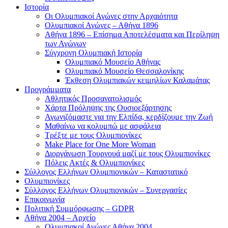
Ιστορία
Οι Ολυμπιακοί Αγώνες στην Αρχαιότητα
Ολυμπιακοί Αγώνες – Αθήνα 1896
Αθήνα 1896 – Επίσημα Αποτελέσματα και Περίληψη
των Αγώνων
Σύγχρονη Ολυμπιακή Ιστορία
Ολυμπιακό Μουσείο Αθήνας
Ολυμπιακό Μουσείο Θεσσαλονίκης
Έκθεση Ολυμπιακών κειμηλίων Καλαμάτας
Προγράμματα
Αθλητικός Προσανατολισμός
Χάρτα Πρόληψης της Ουσιοεξάρτησης
Αγωνιζόμαστε για την Ελπίδα, κερδίζουμε την Ζωή
Μαθαίνω να κολυμπώ με ασφάλεια
Τρέξτε με τους Ολυμπιονίκες
Make Place for One More Woman
Διοργάνωση Τουρνουά μαζί με τους Ολυμπιονίκες
Πόλεις Ακτές & Ολυμπιονίκες
Σύλλογος Ελλήνων Ολυμπιονικών – Καταστατικό
Ολυμπιονίκες
Σύλλογος Ελλήνων Ολυμπιονικών – Συνεργασίες
Επικοινωνία
Πολιτική Συμμόρφωσης – GDPR
Αθήνα 2004 – Αρχείο
Ολυμπιακοί Αγώνες Αθήνα 2004