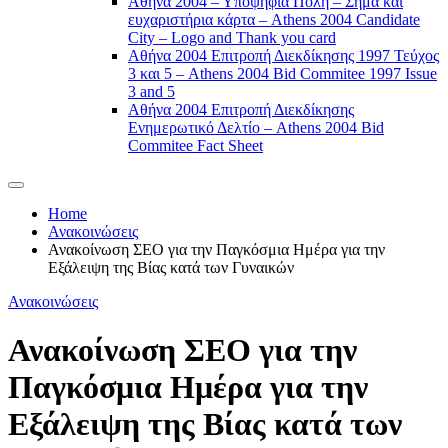
Αθήνα 2004 – Υποψήφια Πόλη – Σήμα και
ευχαριστήρια κάρτα – Athens 2004 Candidate
City – Logo and Thank you card
Αθήνα 2004 Επιτροπή Διεκδίκησης 1997 Τεύχος
3 και 5 – Athens 2004 Bid Commitee 1997 Issue
3 and 5
Αθήνα 2004 Επιτροπή Διεκδίκησης
Ενημερωτικό Δελτίο – Athens 2004 Bid
Commitee Fact Sheet
Home
Ανακοινώσεις
Ανακοίνωση ΣΕΟ για την Παγκόσμια Ημέρα για την
Εξάλειψη της Βίας κατά των Γυναικών
Ανακοινώσεις
Ανακοίνωση ΣΕΟ για την
Παγκόσμια Ημέρα για την
Εξάλειψη της Βίας κατά των