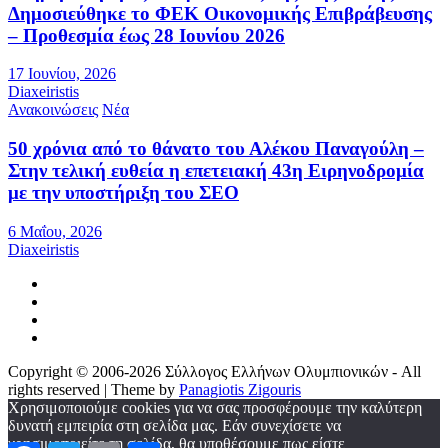
Δημοσιεύθηκε το ΦΕΚ Οικονομικής Επιβράβευσης
– Προθεσμία έως 28 Ιουνίου 2026
17 Ιουνίου, 2026
Diaxeiristis
Ανακοινώσεις
Νέα
50 χρόνια από το θάνατο του Αλέκου Παναγούλη –
Στην τελική ευθεία η επετειακή 43η Ειρηνοδρομία
με την υποστήριξη του ΣΕΟ
6 Μαΐου, 2026
Diaxeiristis
Copyright © 2006-2026 Σύλλογος Ελλήνων Ολυμπιονικών - All
rights reserved | Theme by
Panagiotis Zigouris
Χρησιμοποιούμε cookies για να σας προσφέρουμε την καλύτερη
δυνατή εμπειρία στη σελίδα μας. Εάν συνεχίσετε να
χρησιμοποιείτε τη σελίδα, θα υποθέσουμε πως είστε