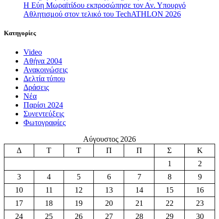
Η Εύη Μωραϊτίδου εκπροσώπησε τον Αν. Υπουργό
Αθλητισμού στον τελικό του TechATHLON 2026
Κατηγορίες
Video
Αθήνα 2004
Ανακοινώσεις
Δελτία τύπου
Δράσεις
Νέα
Παρίσι 2024
Συνεντεύξεις
Φωτογραφίες
Αύγουστος 2026
Δ
Τ
Τ
Π
Π
Σ
Κ
1
2
3
4
5
6
7
8
9
10
11
12
13
14
15
16
17
18
19
20
21
22
23
24
25
26
27
28
29
30