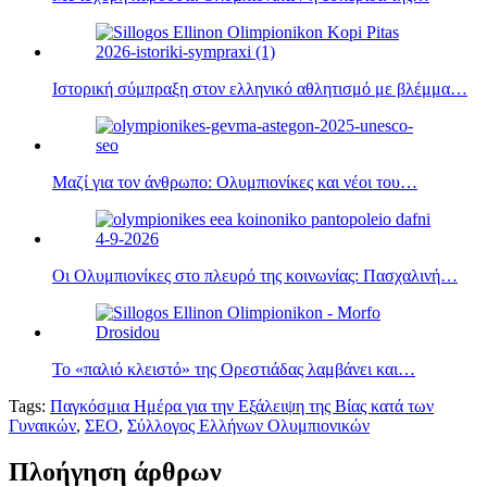
Ιστορική σύμπραξη στον ελληνικό αθλητισμό με βλέμμα…
Μαζί για τον άνθρωπο: Ολυμπιονίκες και νέοι του…
Οι Ολυμπιονίκες στο πλευρό της κοινωνίας: Πασχαλινή…
Το «παλιό κλειστό» της Ορεστιάδας λαμβάνει και…
Tags:
Παγκόσμια Ημέρα για την Εξάλειψη της Βίας κατά των
Γυναικών
,
ΣΕΟ
,
Σύλλογος Ελλήνων Ολυμπιονικών
Πλοήγηση άρθρων