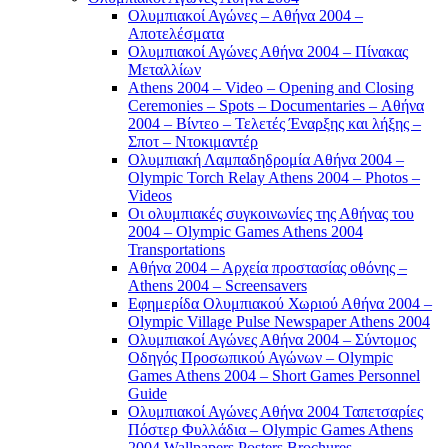
Ολυμπιακοί Αγώνες – Αθήνα 2004 –
Αποτελέσματα
Ολυμπιακοί Αγώνες Αθήνα 2004 – Πίνακας
Μεταλλίων
Athens 2004 – Video – Opening and Closing
Ceremonies – Spots – Documentaries – Αθήνα
2004 – Βίντεο – Τελετές Έναρξης και λήξης –
Σποτ – Ντοκιμαντέρ
Ολυμπιακή Λαμπαδηδρομία Αθήνα 2004 –
Olympic Torch Relay Athens 2004 – Photos –
Videos
Οι ολυμπιακές συγκοινωνίες της Αθήνας του
2004 – Olympic Games Athens 2004
Transportations
Αθήνα 2004 – Αρχεία προστασίας οθόνης –
Athens 2004 – Screensavers
Εφημερίδα Ολυμπιακού Χωριού Αθήνα 2004 –
Olympic Village Pulse Newspaper Athens 2004
Ολυμπιακοί Αγώνες Αθήνα 2004 – Σύντομος
Οδηγός Προσωπικού Αγώνων – Olympic
Games Athens 2004 – Short Games Personnel
Guide
Ολυμπιακοί Αγώνες Αθήνα 2004 Ταπετσαρίες
Πόστερ Φυλλάδια – Olympic Games Athens
2004 Wallpapers Posters Brochures