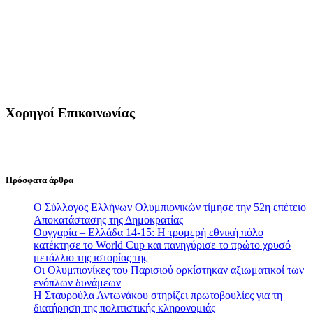
Χορηγοί Επικοινωνίας
Πρόσφατα άρθρα
Ο Σύλλογος Ελλήνων Ολυμπιονικών τίμησε την 52η επέτειο
Αποκατάστασης της Δημοκρατίας
Ουγγαρία – Ελλάδα 14-15: Η τρομερή εθνική πόλο
κατέκτησε το World Cup και πανηγύρισε το πρώτο χρυσό
μετάλλιο της ιστορίας της
Οι Ολυμπιονίκες του Παρισιού ορκίστηκαν αξιωματικοί των
ενόπλων δυνάμεων
Η Σταυρούλα Αντωνάκου στηρίζει πρωτοβουλίες για τη
διατήρηση της πολιτιστικής κληρονομιάς