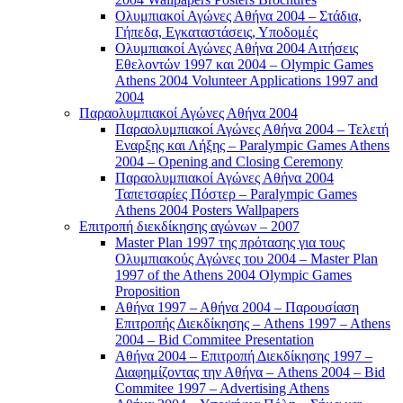
Ολυμπιακοί Αγώνες Αθήνα 2004 – Στάδια,
Γήπεδα, Εγκαταστάσεις, Υποδομές
Ολυμπιακοί Αγώνες Αθήνα 2004 Αιτήσεις
Εθελοντών 1997 και 2004 – Olympic Games
Athens 2004 Volunteer Applications 1997 and
2004
Παραολυμπιακοί Αγώνες Αθήνα 2004
Παραολυμπιακοί Αγώνες Αθήνα 2004 – Τελετή
Εναρξης και Λήξης – Paralympic Games Athens
2004 – Opening and Closing Ceremony
Παραολυμπιακοί Αγώνες Αθήνα 2004
Ταπετσαρίες Πόστερ – Paralympic Games
Athens 2004 Posters Wallpapers
Επιτροπή διεκδίκησης αγώνων – 2007
Master Plan 1997 της πρότασης για τους
Ολυμπιακούς Αγώνες του 2004 – Master Plan
1997 of the Athens 2004 Olympic Games
Proposition
Αθήνα 1997 – Αθήνα 2004 – Παρουσίαση
Επιτροπής Διεκδίκησης – Athens 1997 – Athens
2004 – Bid Commitee Presentation
Αθήνα 2004 – Επιτροπή Διεκδίκησης 1997 –
Διαφημίζοντας την Αθήνα – Athens 2004 – Bid
Commitee 1997 – Advertising Athens