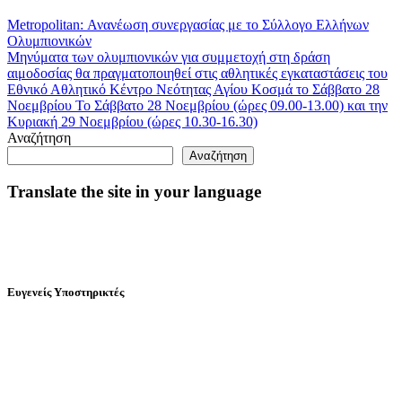
Metropolitan: Ανανέωση συνεργασίας με το Σύλλογο Ελλήνων
Ολυμπιονικών
Μηνύματα των ολυμπιονικών για συμμετοχή στη δράση
αιμοδοσίας θα πραγματοποιηθεί στις αθλητικές εγκαταστάσεις του
Εθνικό Αθλητικό Κέντρο Νεότητας Αγίου Κοσμά το Σάββατο 28
Νοεμβρίου Το Σάββατο 28 Νοεμβρίου (ώρες 09.00-13.00) και την
Κυριακή 29 Νοεμβρίου (ώρες 10.30-16.30)
Αναζήτηση
Αναζήτηση
Translate the site in your language
Ευγενείς Υποστηρικτές