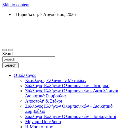
Skip to content
Παρασκευή, 7 Αυγούστου, 2026
Σύλλογος Ελλήνων Ολυμπιονικών (ΣΕΟ)
Επίσημη σελίδα του θεσμικού φορεά των Ελλήνων Ολυμπιονικών
Search
Search
Ο Σύλλογος
Κατάλογος Ελληνικών Μεταλίων
Σύλλογος Ελλήνων Ολυμπιονικών – Ιστορικό
Σύλλογος Ελλήνων Ολυμπιονικών – Διατελέσαντα
Διοικητικά Συμβούλια
Αποστολή & Στόχοι
Σύλλογος Ελλήνων Ολυμπιονικών – Διοικητικό
Συμβούλιο
Σύλλογος Ελλήνων Ολυμπιονικών – Ισολογισμοί
Μήνυμα Προέδρου
Η Μασκότ μας