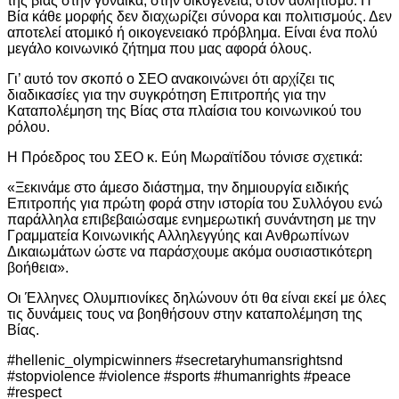
της βίας στην γυναίκα, στην οικογένεια, στον αθλητισμό. Η
Βία κάθε μορφής δεν διαχωρίζει σύνορα και πολιτισμούς. Δεν
αποτελεί ατομικό ή οικογενειακό πρόβλημα. Είναι ένα πολύ
μεγάλο κοινωνικό ζήτημα που μας αφορά όλους.
Γι’ αυτό τον σκοπό ο ΣΕΟ ανακοινώνει ότι αρχίζει τις
διαδικασίες για την συγκρότηση Επιτροπής για την
Καταπολέμηση της Βίας στα πλαίσια του κοινωνικού του
ρόλου.
Η Πρόεδρος του ΣΕΟ κ. Εύη Μωραϊτίδου τόνισε σχετικά:
«Ξεκινάμε στο άμεσο διάστημα, την δημιουργία ειδικής
Επιτροπής για πρώτη φορά στην ιστορία του Συλλόγου ενώ
παράλληλα επιβεβαιώσαμε ενημερωτική συνάντηση με την
Γραμματεία Κοινωνικής Αλληλεγγύης και Ανθρωπίνων
Δικαιωμάτων ώστε να παράσχουμε ακόμα ουσιαστικότερη
βοήθεια».
Οι Έλληνες Ολυμπιονίκες δηλώνουν ότι θα είναι εκεί με όλες
τις δυνάμεις τους να βοηθήσουν στην καταπολέμηση της
Βίας.
#hellenic_olympicwinners #secretaryhumansrightsnd
#stopviolence #violence #sports #humanrights #peace
#respect