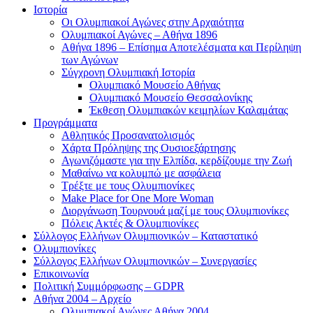
Ιστορία
Οι Ολυμπιακοί Αγώνες στην Αρχαιότητα
Ολυμπιακοί Αγώνες – Αθήνα 1896
Αθήνα 1896 – Επίσημα Αποτελέσματα και Περίληψη
των Αγώνων
Σύγχρονη Ολυμπιακή Ιστορία
Ολυμπιακό Μουσείο Αθήνας
Ολυμπιακό Μουσείο Θεσσαλονίκης
Έκθεση Ολυμπιακών κειμηλίων Καλαμάτας
Προγράμματα
Αθλητικός Προσανατολισμός
Χάρτα Πρόληψης της Ουσιοεξάρτησης
Αγωνιζόμαστε για την Ελπίδα, κερδίζουμε την Ζωή
Μαθαίνω να κολυμπώ με ασφάλεια
Τρέξτε με τους Ολυμπιονίκες
Make Place for One More Woman
Διοργάνωση Τουρνουά μαζί με τους Ολυμπιονίκες
Πόλεις Ακτές & Ολυμπιονίκες
Σύλλογος Ελλήνων Ολυμπιονικών – Καταστατικό
Ολυμπιονίκες
Σύλλογος Ελλήνων Ολυμπιονικών – Συνεργασίες
Επικοινωνία
Πολιτική Συμμόρφωσης – GDPR
Αθήνα 2004 – Αρχείο
Ολυμπιακοί Αγώνες Αθήνα 2004