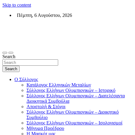
Skip to content
Πέμπτη, 6 Αυγούστου, 2026
Σύλλογος Ελλήνων Ολυμπιονικών (ΣΕΟ)
Επίσημη σελίδα του θεσμικού φορεά των Ελλήνων Ολυμπιονικών
Search
Search
Ο Σύλλογος
Κατάλογος Ελληνικών Μεταλίων
Σύλλογος Ελλήνων Ολυμπιονικών – Ιστορικό
Σύλλογος Ελλήνων Ολυμπιονικών – Διατελέσαντα
Διοικητικά Συμβούλια
Αποστολή & Στόχοι
Σύλλογος Ελλήνων Ολυμπιονικών – Διοικητικό
Συμβούλιο
Σύλλογος Ελλήνων Ολυμπιονικών – Ισολογισμοί
Μήνυμα Προέδρου
Η Μασκότ μας