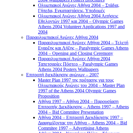
Ολυμπιακοί Αγώνες Αθήνα 2004 – Στάδια,
Γήπεδα, Εγκαταστάσεις, Υποδομές
Ολυμπιακοί Αγώνες Αθήνα 2004 Αιτήσεις
Εθελοντών 1997 και 2004 – Olympic Games
Athens 2004 Volunteer Applications 1997 and
2004
Παραολυμπιακοί Αγώνες Αθήνα 2004
Παραολυμπιακοί Αγώνες Αθήνα 2004 – Τελετή
Εναρξης και Λήξης – Paralympic Games Athens
2004 – Opening and Closing Ceremony
Παραολυμπιακοί Αγώνες Αθήνα 2004
Ταπετσαρίες Πόστερ – Paralympic Games
Athens 2004 Posters Wallpapers
Επιτροπή διεκδίκησης αγώνων – 2007
Master Plan 1997 της πρότασης για τους
Ολυμπιακούς Αγώνες του 2004 – Master Plan
1997 of the Athens 2004 Olympic Games
Proposition
Αθήνα 1997 – Αθήνα 2004 – Παρουσίαση
Επιτροπής Διεκδίκησης – Athens 1997 – Athens
2004 – Bid Commitee Presentation
Αθήνα 2004 – Επιτροπή Διεκδίκησης 1997 –
Διαφημίζοντας την Αθήνα – Athens 2004 – Bid
Commitee 1997 – Advertising Athens