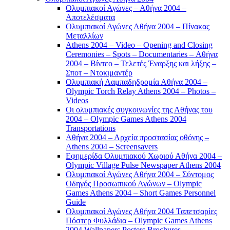
Ολυμπιακοί Αγώνες – Αθήνα 2004 –
Αποτελέσματα
Ολυμπιακοί Αγώνες Αθήνα 2004 – Πίνακας
Μεταλλίων
Athens 2004 – Video – Opening and Closing
Ceremonies – Spots – Documentaries – Αθήνα
2004 – Βίντεο – Τελετές Έναρξης και λήξης –
Σποτ – Ντοκιμαντέρ
Ολυμπιακή Λαμπαδηδρομία Αθήνα 2004 –
Olympic Torch Relay Athens 2004 – Photos –
Videos
Οι ολυμπιακές συγκοινωνίες της Αθήνας του
2004 – Olympic Games Athens 2004
Transportations
Αθήνα 2004 – Αρχεία προστασίας οθόνης –
Athens 2004 – Screensavers
Εφημερίδα Ολυμπιακού Χωριού Αθήνα 2004 –
Olympic Village Pulse Newspaper Athens 2004
Ολυμπιακοί Αγώνες Αθήνα 2004 – Σύντομος
Οδηγός Προσωπικού Αγώνων – Olympic
Games Athens 2004 – Short Games Personnel
Guide
Ολυμπιακοί Αγώνες Αθήνα 2004 Ταπετσαρίες
Πόστερ Φυλλάδια – Olympic Games Athens
2004 Wallpapers Posters Brochures