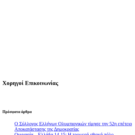
Χορηγοί Επικοινωνίας
Πρόσφατα άρθρα
Ο Σύλλογος Ελλήνων Ολυμπιονικών τίμησε την 52η επέτειο
Αποκατάστασης της Δημοκρατίας
Ουγγαρία – Ελλάδα 14-15: Η τρομερή εθνική πόλο