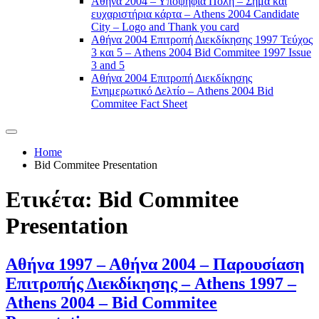
Αθήνα 2004 – Υποψήφια Πόλη – Σήμα και
ευχαριστήρια κάρτα – Athens 2004 Candidate
City – Logo and Thank you card
Αθήνα 2004 Επιτροπή Διεκδίκησης 1997 Τεύχος
3 και 5 – Athens 2004 Bid Commitee 1997 Issue
3 and 5
Αθήνα 2004 Επιτροπή Διεκδίκησης
Ενημερωτικό Δελτίο – Athens 2004 Bid
Commitee Fact Sheet
Home
Bid Commitee Presentation
Ετικέτα:
Bid Commitee
Presentation
Αθήνα 1997 – Αθήνα 2004 – Παρουσίαση
Επιτροπής Διεκδίκησης – Athens 1997 –
Athens 2004 – Bid Commitee