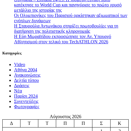
κατέκτησε το World Cup και πανηγύρισε το πρώτο χρυσό
μετάλλιο της ιστορίας της
Οι Ολυμπιονίκες του Παρισιού ορκίστηκαν αξιωματικοί των
ενόπλων δυνάμεων
Η Σταυρούλα Αντωνάκου στηρίζει πρωτοβουλίες για τη
διατήρηση της πολιτιστικής κληρονομιάς
Η Εύη Μωραϊτίδου εκπροσώπησε τον Αν. Υπουργό
Αθλητισμού στον τελικό του TechATHLON 2026
Κατηγορίες
Video
Αθήνα 2004
Ανακοινώσεις
Δελτία τύπου
Δράσεις
Νέα
Παρίσι 2024
Συνεντεύξεις
Φωτογραφίες
Αύγουστος 2026
Δ
Τ
Τ
Π
Π
Σ
Κ