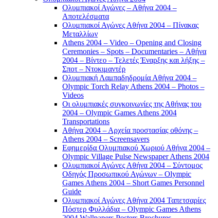
Ολυμπιακοί Αγώνες – Αθήνα 2004 –
Αποτελέσματα
Ολυμπιακοί Αγώνες Αθήνα 2004 – Πίνακας
Μεταλλίων
Athens 2004 – Video – Opening and Closing
Ceremonies – Spots – Documentaries – Αθήνα
2004 – Βίντεο – Τελετές Έναρξης και λήξης –
Σποτ – Ντοκιμαντέρ
Ολυμπιακή Λαμπαδηδρομία Αθήνα 2004 –
Olympic Torch Relay Athens 2004 – Photos –
Videos
Οι ολυμπιακές συγκοινωνίες της Αθήνας του
2004 – Olympic Games Athens 2004
Transportations
Αθήνα 2004 – Αρχεία προστασίας οθόνης –
Athens 2004 – Screensavers
Εφημερίδα Ολυμπιακού Χωριού Αθήνα 2004 –
Olympic Village Pulse Newspaper Athens 2004
Ολυμπιακοί Αγώνες Αθήνα 2004 – Σύντομος
Οδηγός Προσωπικού Αγώνων – Olympic
Games Athens 2004 – Short Games Personnel
Guide
Ολυμπιακοί Αγώνες Αθήνα 2004 Ταπετσαρίες
Πόστερ Φυλλάδια – Olympic Games Athens
2004 Wallpapers Posters Brochures