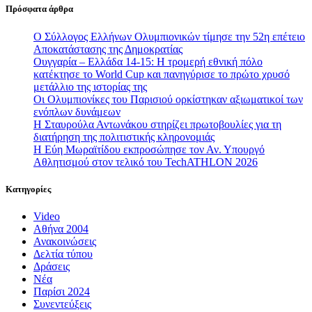
Πρόσφατα άρθρα
Ο Σύλλογος Ελλήνων Ολυμπιονικών τίμησε την 52η επέτειο
Αποκατάστασης της Δημοκρατίας
Ουγγαρία – Ελλάδα 14-15: Η τρομερή εθνική πόλο
κατέκτησε το World Cup και πανηγύρισε το πρώτο χρυσό
μετάλλιο της ιστορίας της
Οι Ολυμπιονίκες του Παρισιού ορκίστηκαν αξιωματικοί των
ενόπλων δυνάμεων
Η Σταυρούλα Αντωνάκου στηρίζει πρωτοβουλίες για τη
διατήρηση της πολιτιστικής κληρονομιάς
Η Εύη Μωραϊτίδου εκπροσώπησε τον Αν. Υπουργό
Αθλητισμού στον τελικό του TechATHLON 2026
Κατηγορίες
Video
Αθήνα 2004
Ανακοινώσεις
Δελτία τύπου
Δράσεις
Νέα
Παρίσι 2024
Συνεντεύξεις