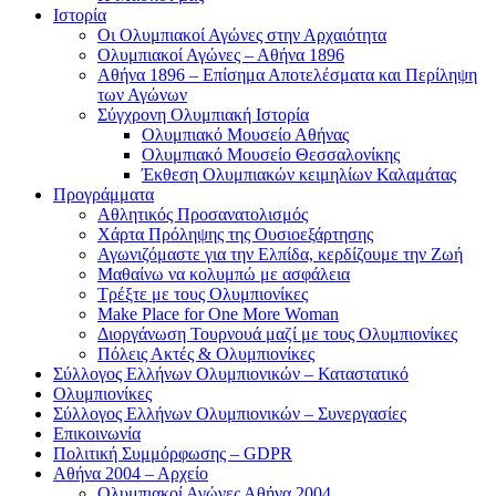
Ιστορία
Οι Ολυμπιακοί Αγώνες στην Αρχαιότητα
Ολυμπιακοί Αγώνες – Αθήνα 1896
Αθήνα 1896 – Επίσημα Αποτελέσματα και Περίληψη
των Αγώνων
Σύγχρονη Ολυμπιακή Ιστορία
Ολυμπιακό Μουσείο Αθήνας
Ολυμπιακό Μουσείο Θεσσαλονίκης
Έκθεση Ολυμπιακών κειμηλίων Καλαμάτας
Προγράμματα
Αθλητικός Προσανατολισμός
Χάρτα Πρόληψης της Ουσιοεξάρτησης
Αγωνιζόμαστε για την Ελπίδα, κερδίζουμε την Ζωή
Μαθαίνω να κολυμπώ με ασφάλεια
Τρέξτε με τους Ολυμπιονίκες
Make Place for One More Woman
Διοργάνωση Τουρνουά μαζί με τους Ολυμπιονίκες
Πόλεις Ακτές & Ολυμπιονίκες
Σύλλογος Ελλήνων Ολυμπιονικών – Καταστατικό
Ολυμπιονίκες
Σύλλογος Ελλήνων Ολυμπιονικών – Συνεργασίες
Επικοινωνία
Πολιτική Συμμόρφωσης – GDPR
Αθήνα 2004 – Αρχείο
Ολυμπιακοί Αγώνες Αθήνα 2004