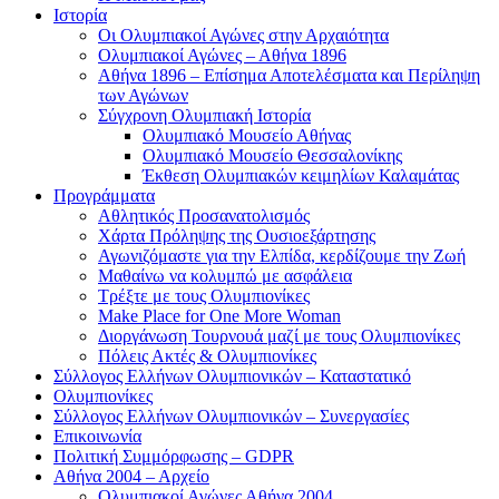
Ιστορία
Οι Ολυμπιακοί Αγώνες στην Αρχαιότητα
Ολυμπιακοί Αγώνες – Αθήνα 1896
Αθήνα 1896 – Επίσημα Αποτελέσματα και Περίληψη
των Αγώνων
Σύγχρονη Ολυμπιακή Ιστορία
Ολυμπιακό Μουσείο Αθήνας
Ολυμπιακό Μουσείο Θεσσαλονίκης
Έκθεση Ολυμπιακών κειμηλίων Καλαμάτας
Προγράμματα
Αθλητικός Προσανατολισμός
Χάρτα Πρόληψης της Ουσιοεξάρτησης
Αγωνιζόμαστε για την Ελπίδα, κερδίζουμε την Ζωή
Μαθαίνω να κολυμπώ με ασφάλεια
Τρέξτε με τους Ολυμπιονίκες
Make Place for One More Woman
Διοργάνωση Τουρνουά μαζί με τους Ολυμπιονίκες
Πόλεις Ακτές & Ολυμπιονίκες
Σύλλογος Ελλήνων Ολυμπιονικών – Καταστατικό
Ολυμπιονίκες
Σύλλογος Ελλήνων Ολυμπιονικών – Συνεργασίες
Επικοινωνία
Πολιτική Συμμόρφωσης – GDPR
Αθήνα 2004 – Αρχείο
Ολυμπιακοί Αγώνες Αθήνα 2004