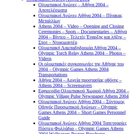
Ολυμπιακοί Αγώνες – Αθήνα 2004 –
Αποτελέσματα
Ολυμπιακοί Αγώνες Αθήνα 2004 – Πίνακας
Μεταλλίων
Athens 2004 – Video – Opening and Closing
Ceremonies – Spots – Documentaries – Αθήνα
2004 – Βίντεο – Τελετές Έναρξης και λήξης –
Σποτ – Ντοκιμαντέρ
Ολυμπιακή Λαμπαδηδρομία Αθήνα 2004 –
Olympic Torch Relay Athens 2004 – Photos –
Videos
Οι ολυμπιακές συγκοινωνίες της Αθήνας του
2004 – Olympic Games Athens 2004
Transportations
Αθήνα 2004 – Αρχεία προστασίας οθόνης –
Athens 2004 – Screensavers
Εφημερίδα Ολυμπιακού Χωριού Αθήνα 2004 –
Olympic Village Pulse Newspaper Athens 2004
Ολυμπιακοί Αγώνες Αθήνα 2004 – Σύντομος
Οδηγός Προσωπικού Αγώνων – Olympic
Games Athens 2004 – Short Games Personnel
Guide
Ολυμπιακοί Αγώνες Αθήνα 2004 Ταπετσαρίες
Πόστερ Φυλλάδια – Olympic Games Athens
2004 Wallpapers Posters Brochures