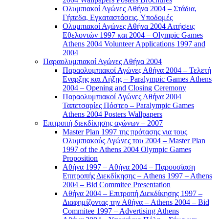
Ολυμπιακοί Αγώνες Αθήνα 2004 – Στάδια,
Γήπεδα, Εγκαταστάσεις, Υποδομές
Ολυμπιακοί Αγώνες Αθήνα 2004 Αιτήσεις
Εθελοντών 1997 και 2004 – Olympic Games
Athens 2004 Volunteer Applications 1997 and
2004
Παραολυμπιακοί Αγώνες Αθήνα 2004
Παραολυμπιακοί Αγώνες Αθήνα 2004 – Τελετή
Εναρξης και Λήξης – Paralympic Games Athens
2004 – Opening and Closing Ceremony
Παραολυμπιακοί Αγώνες Αθήνα 2004
Ταπετσαρίες Πόστερ – Paralympic Games
Athens 2004 Posters Wallpapers
Επιτροπή διεκδίκησης αγώνων – 2007
Master Plan 1997 της πρότασης για τους
Ολυμπιακούς Αγώνες του 2004 – Master Plan
1997 of the Athens 2004 Olympic Games
Proposition
Αθήνα 1997 – Αθήνα 2004 – Παρουσίαση
Επιτροπής Διεκδίκησης – Athens 1997 – Athens
2004 – Bid Commitee Presentation
Αθήνα 2004 – Επιτροπή Διεκδίκησης 1997 –
Διαφημίζοντας την Αθήνα – Athens 2004 – Bid
Commitee 1997 – Advertising Athens