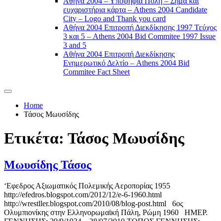
Αθήνα 2004 – Υποψήφια Πόλη – Σήμα και
ευχαριστήρια κάρτα – Athens 2004 Candidate
City – Logo and Thank you card
Αθήνα 2004 Επιτροπή Διεκδίκησης 1997 Τεύχος
3 και 5 – Athens 2004 Bid Commitee 1997 Issue
3 and 5
Αθήνα 2004 Επιτροπή Διεκδίκησης
Ενημερωτικό Δελτίο – Athens 2004 Bid
Commitee Fact Sheet
Home
Τάσος Μωυσίδης
Ετικέτα:
Τάσος Μωυσίδης
Μωυσίδης Τάσος
‘Eφεδρος Αξιωματικός Πολεμικής Αεροπορίας 1955
http://efedros.blogspot.com/2012/12/e-6-1960.html
http://wrestller.blogspot.com/2010/08/blog-post.html 6ος
Ολυμπιονίκης στην Ελληνορωμαϊκή Πάλη, Ρώμη 1960 ΗΜΕΡ.