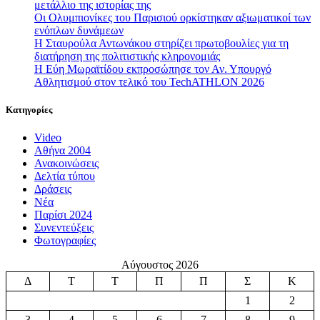
μετάλλιο της ιστορίας της
Οι Ολυμπιονίκες του Παρισιού ορκίστηκαν αξιωματικοί των
ενόπλων δυνάμεων
Η Σταυρούλα Αντωνάκου στηρίζει πρωτοβουλίες για τη
διατήρηση της πολιτιστικής κληρονομιάς
Η Εύη Μωραϊτίδου εκπροσώπησε τον Αν. Υπουργό
Αθλητισμού στον τελικό του TechATHLON 2026
Κατηγορίες
Video
Αθήνα 2004
Ανακοινώσεις
Δελτία τύπου
Δράσεις
Νέα
Παρίσι 2024
Συνεντεύξεις
Φωτογραφίες
Αύγουστος 2026
Δ
Τ
Τ
Π
Π
Σ
Κ
1
2
3
4
5
6
7
8
9