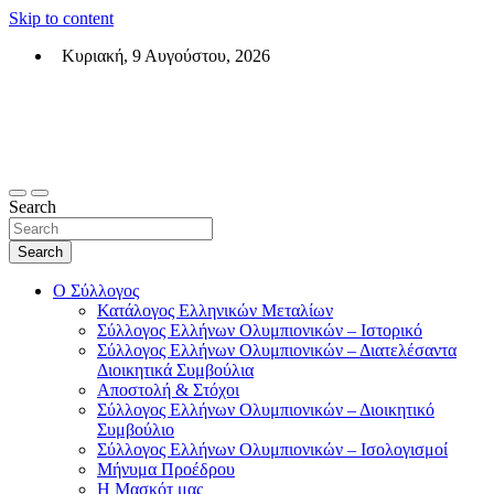
Skip to content
Κυριακή, 9 Αυγούστου, 2026
Σύλλογος Ελλήνων Ολυμπιονικών (ΣΕΟ)
Επίσημη σελίδα του θεσμικού φορεά των Ελλήνων Ολυμπιονικών
Search
Search
Ο Σύλλογος
Κατάλογος Ελληνικών Μεταλίων
Σύλλογος Ελλήνων Ολυμπιονικών – Ιστορικό
Σύλλογος Ελλήνων Ολυμπιονικών – Διατελέσαντα
Διοικητικά Συμβούλια
Αποστολή & Στόχοι
Σύλλογος Ελλήνων Ολυμπιονικών – Διοικητικό
Συμβούλιο
Σύλλογος Ελλήνων Ολυμπιονικών – Ισολογισμοί
Μήνυμα Προέδρου
Η Μασκότ μας