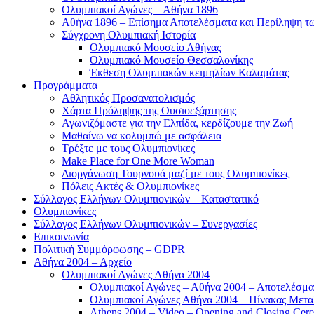
Ολυμπιακοί Αγώνες – Αθήνα 1896
Αθήνα 1896 – Επίσημα Αποτελέσματα και Περίληψη 
Σύγχρονη Ολυμπιακή Ιστορία
Ολυμπιακό Μουσείο Αθήνας
Ολυμπιακό Μουσείο Θεσσαλονίκης
Έκθεση Ολυμπιακών κειμηλίων Καλαμάτας
Προγράμματα
Αθλητικός Προσανατολισμός
Χάρτα Πρόληψης της Ουσιοεξάρτησης
Αγωνιζόμαστε για την Ελπίδα, κερδίζουμε την Ζωή
Μαθαίνω να κολυμπώ με ασφάλεια
Τρέξτε με τους Ολυμπιονίκες
Make Place for One More Woman
Διοργάνωση Τουρνουά μαζί με τους Ολυμπιονίκες
Πόλεις Ακτές & Ολυμπιονίκες
Σύλλογος Ελλήνων Ολυμπιονικών – Καταστατικό
Ολυμπιονίκες
Σύλλογος Ελλήνων Ολυμπιονικών – Συνεργασίες
Επικοινωνία
Πολιτική Συμμόρφωσης – GDPR
Αθήνα 2004 – Αρχείο
Ολυμπιακοί Αγώνες Αθήνα 2004
Ολυμπιακοί Αγώνες – Αθήνα 2004 – Αποτελέσμα
Ολυμπιακοί Αγώνες Αθήνα 2004 – Πίνακας Μετα
Athens 2004 – Video – Opening and Closing Cere