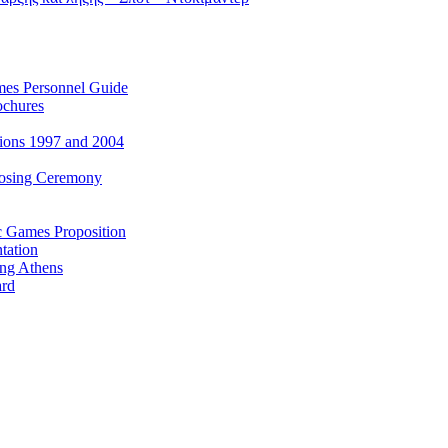
es Personnel Guide
ochures
ions 1997 and 2004
losing Ceremony
c Games Proposition
tation
ing Athens
ard