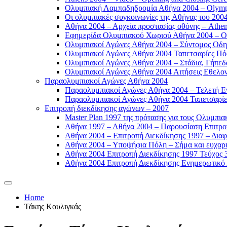
Ολυμπιακή Λαμπαδηδρομία Αθήνα 2004 – Olympic
Οι ολυμπιακές συγκοινωνίες της Αθήνας του 2004
Αθήνα 2004 – Αρχεία προστασίας οθόνης – Athen
Εφημερίδα Ολυμπιακού Χωριού Αθήνα 2004 – Oly
Ολυμπιακοί Αγώνες Αθήνα 2004 – Σύντομος Οδη
Ολυμπιακοί Αγώνες Αθήνα 2004 Ταπετσαρίες Πόσ
Ολυμπιακοί Αγώνες Αθήνα 2004 – Στάδια, Γήπεδ
Ολυμπιακοί Αγώνες Αθήνα 2004 Αιτήσεις Εθελοντ
Παραολυμπιακοί Αγώνες Αθήνα 2004
Παραολυμπιακοί Αγώνες Αθήνα 2004 – Τελετή Εν
Παραολυμπιακοί Αγώνες Αθήνα 2004 Ταπετσαρίες
Επιτροπή διεκδίκησης αγώνων – 2007
Master Plan 1997 της πρότασης για τους Ολυμπια
Αθήνα 1997 – Αθήνα 2004 – Παρουσίαση Επιτροπή
Αθήνα 2004 – Επιτροπή Διεκδίκησης 1997 – Διαφ
Αθήνα 2004 – Υποψήφια Πόλη – Σήμα και ευχαρισ
Αθήνα 2004 Επιτροπή Διεκδίκησης 1997 Τεύχος 3
Αθήνα 2004 Επιτροπή Διεκδίκησης Ενημερωτικό Δ
Home
Τάκης Κουλιγκάς