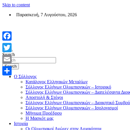
Skip to content
Παρασκευή, 7 Αυγούστου, 2026
Σύλλογος Ελλήνων Ολυμπιονικών (ΣΕΟ)
Επίσημη σελίδα του θεσμικού φορεά των Ελλήνων Ολυμπιονικών
Facebook
Search
Twitter
Search
Email
Ο Σύλλογος
Μοιραστείτε
Κατάλογος Ελληνικών Μεταλίων
Σύλλογος Ελλήνων Ολυμπιονικών – Ιστορικό
Σύλλογος Ελλήνων Ολυμπιονικών – Διατελέσαντα Διοι
Αποστολή & Στόχοι
Σύλλογος Ελλήνων Ολυμπιονικών – Διοικητικό Συμβού
Σύλλογος Ελλήνων Ολυμπιονικών – Ισολογισμοί
Μήνυμα Προέδρου
Η Μασκότ μας
Ιστορία
Οι Ολυμπιακοί Αγώνες στην Αρχαιότητα