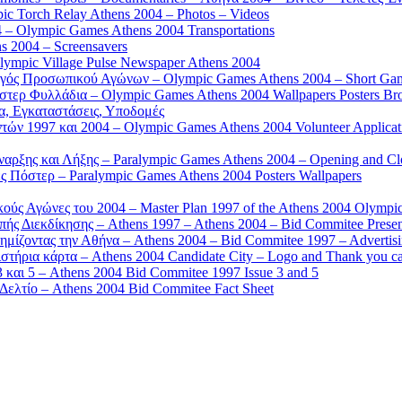
 Torch Relay Athens 2004 – Photos – Videos
 – Olympic Games Athens 2004 Transportations
s 2004 – Screensavers
mpic Village Pulse Newspaper Athens 2004
γός Προσωπικού Αγώνων – Olympic Games Athens 2004 – Short Gam
τερ Φυλλάδια – Olympic Games Athens 2004 Wallpapers Posters Br
α, Εγκαταστάσεις, Υποδομές
ών 1997 και 2004 – Olympic Games Athens 2004 Volunteer Applicat
αρξης και Λήξης – Paralympic Games Athens 2004 – Opening and C
 Πόστερ – Paralympic Games Athens 2004 Posters Wallpapers
κούς Αγώνες του 2004 – Master Plan 1997 of the Athens 2004 Olympi
ς Διεκδίκησης – Athens 1997 – Athens 2004 – Bid Commitee Presen
ημίζοντας την Αθήνα – Athens 2004 – Bid Commitee 1997 – Advertis
τήρια κάρτα – Athens 2004 Candidate City – Logo and Thank you c
 και 5 – Athens 2004 Bid Commitee 1997 Issue 3 and 5
ελτίο – Athens 2004 Bid Commitee Fact Sheet