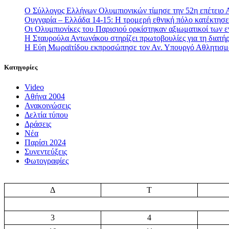
Ο Σύλλογος Ελλήνων Ολυμπιονικών τίμησε την 52η επέτειο 
Ουγγαρία – Ελλάδα 14-15: Η τρομερή εθνική πόλο κατέκτησε 
Οι Ολυμπιονίκες του Παρισιού ορκίστηκαν αξιωματικοί των
Η Σταυρούλα Αντωνάκου στηρίζει πρωτοβουλίες για τη διατήρ
Η Εύη Μωραϊτίδου εκπροσώπησε τον Αν. Υπουργό Αθλητισ
Κατηγορίες
Video
Αθήνα 2004
Ανακοινώσεις
Δελτία τύπου
Δράσεις
Νέα
Παρίσι 2024
Συνεντεύξεις
Φωτογραφίες
Δ
Τ
3
4