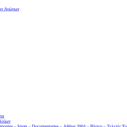
των Αγώνων
τα
λλίων
monies – Spots – Documentaries – Αθήνα 2004 – Βίντεο – Τελετές Έν