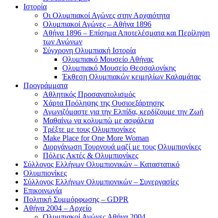
Ιστορία
Οι Ολυμπιακοί Αγώνες στην Αρχαιότητα
Ολυμπιακοί Αγώνες – Αθήνα 1896
Αθήνα 1896 – Επίσημα Αποτελέσματα και Περίληψη
των Αγώνων
Σύγχρονη Ολυμπιακή Ιστορία
Ολυμπιακό Μουσείο Αθήνας
Ολυμπιακό Μουσείο Θεσσαλονίκης
Έκθεση Ολυμπιακών κειμηλίων Καλαμάτας
Προγράμματα
Αθλητικός Προσανατολισμός
Χάρτα Πρόληψης της Ουσιοεξάρτησης
Αγωνιζόμαστε για την Ελπίδα, κερδίζουμε την Ζωή
Μαθαίνω να κολυμπώ με ασφάλεια
Τρέξτε με τους Ολυμπιονίκες
Make Place for One More Woman
Διοργάνωση Τουρνουά μαζί με τους Ολυμπιονίκες
Πόλεις Ακτές & Ολυμπιονίκες
Σύλλογος Ελλήνων Ολυμπιονικών – Καταστατικό
Ολυμπιονίκες
Σύλλογος Ελλήνων Ολυμπιονικών – Συνεργασίες
Επικοινωνία
Πολιτική Συμμόρφωσης – GDPR
Αθήνα 2004 – Αρχείο
Ολυμπιακοί Αγώνες Αθήνα 2004