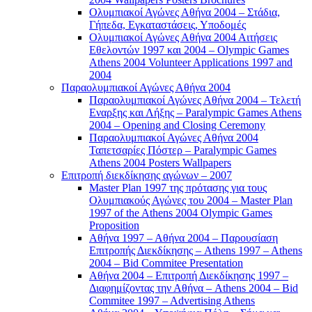
Ολυμπιακοί Αγώνες Αθήνα 2004 – Στάδια,
Γήπεδα, Εγκαταστάσεις, Υποδομές
Ολυμπιακοί Αγώνες Αθήνα 2004 Αιτήσεις
Εθελοντών 1997 και 2004 – Olympic Games
Athens 2004 Volunteer Applications 1997 and
2004
Παραολυμπιακοί Αγώνες Αθήνα 2004
Παραολυμπιακοί Αγώνες Αθήνα 2004 – Τελετή
Εναρξης και Λήξης – Paralympic Games Athens
2004 – Opening and Closing Ceremony
Παραολυμπιακοί Αγώνες Αθήνα 2004
Ταπετσαρίες Πόστερ – Paralympic Games
Athens 2004 Posters Wallpapers
Επιτροπή διεκδίκησης αγώνων – 2007
Master Plan 1997 της πρότασης για τους
Ολυμπιακούς Αγώνες του 2004 – Master Plan
1997 of the Athens 2004 Olympic Games
Proposition
Αθήνα 1997 – Αθήνα 2004 – Παρουσίαση
Επιτροπής Διεκδίκησης – Athens 1997 – Athens
2004 – Bid Commitee Presentation
Αθήνα 2004 – Επιτροπή Διεκδίκησης 1997 –
Διαφημίζοντας την Αθήνα – Athens 2004 – Bid
Commitee 1997 – Advertising Athens