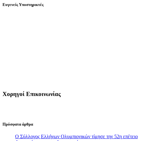
Ευγενείς Υποστηρικτές
Χορηγοί Επικοινωνίας
Πρόσφατα άρθρα
Ο Σύλλογος Ελλήνων Ολυμπιονικών τίμησε την 52η επέτειο