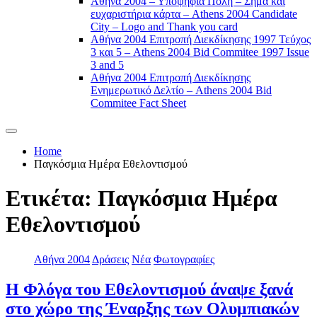
Αθήνα 2004 – Υποψήφια Πόλη – Σήμα και
ευχαριστήρια κάρτα – Athens 2004 Candidate
City – Logo and Thank you card
Αθήνα 2004 Επιτροπή Διεκδίκησης 1997 Τεύχος
3 και 5 – Athens 2004 Bid Commitee 1997 Issue
3 and 5
Αθήνα 2004 Επιτροπή Διεκδίκησης
Ενημερωτικό Δελτίο – Athens 2004 Bid
Commitee Fact Sheet
Home
Παγκόσμια Ημέρα Εθελοντισμού
Ετικέτα:
Παγκόσμια Ημέρα
Εθελοντισμού
Αθήνα 2004
Δράσεις
Νέα
Φωτογραφίες
Η Φλόγα του Εθελοντισμού άναψε ξανά
στο χώρο της Έναρξης των Ολυμπιακών