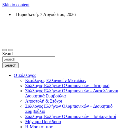
Skip to content
Παρασκευή, 7 Αυγούστου, 2026
Σύλλογος Ελλήνων Ολυμπιονικών (ΣΕΟ)
Επίσημη σελίδα του θεσμικού φορεά των Ελλήνων Ολυμπιονικών
Search
Search
Ο Σύλλογος
Κατάλογος Ελληνικών Μεταλίων
Σύλλογος Ελλήνων Ολυμπιονικών – Ιστορικό
Σύλλογος Ελλήνων Ολυμπιονικών – Διατελέσαντα
Διοικητικά Συμβούλια
Αποστολή & Στόχοι
Σύλλογος Ελλήνων Ολυμπιονικών – Διοικητικό
Συμβούλιο
Σύλλογος Ελλήνων Ολυμπιονικών – Ισολογισμοί
Μήνυμα Προέδρου
Η Μασκότ μας