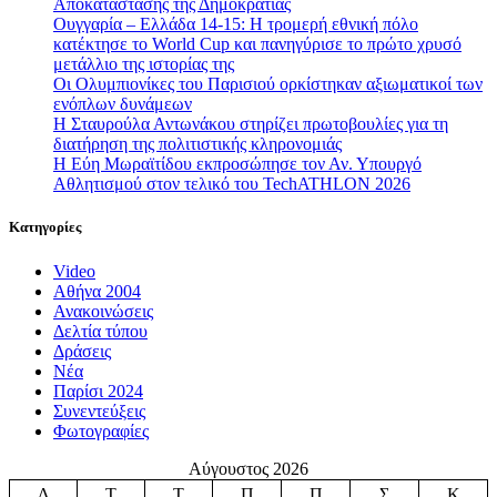
Αποκατάστασης της Δημοκρατίας
Ουγγαρία – Ελλάδα 14-15: Η τρομερή εθνική πόλο
κατέκτησε το World Cup και πανηγύρισε το πρώτο χρυσό
μετάλλιο της ιστορίας της
Οι Ολυμπιονίκες του Παρισιού ορκίστηκαν αξιωματικοί των
ενόπλων δυνάμεων
Η Σταυρούλα Αντωνάκου στηρίζει πρωτοβουλίες για τη
διατήρηση της πολιτιστικής κληρονομιάς
Η Εύη Μωραϊτίδου εκπροσώπησε τον Αν. Υπουργό
Αθλητισμού στον τελικό του TechATHLON 2026
Κατηγορίες
Video
Αθήνα 2004
Ανακοινώσεις
Δελτία τύπου
Δράσεις
Νέα
Παρίσι 2024
Συνεντεύξεις
Φωτογραφίες
Αύγουστος 2026
Δ
Τ
Τ
Π
Π
Σ
Κ