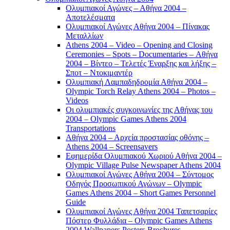
Ολυμπιακοί Αγώνες – Αθήνα 2004 –
Αποτελέσματα
Ολυμπιακοί Αγώνες Αθήνα 2004 – Πίνακας
Μεταλλίων
Athens 2004 – Video – Opening and Closing
Ceremonies – Spots – Documentaries – Αθήνα
2004 – Βίντεο – Τελετές Έναρξης και λήξης –
Σποτ – Ντοκιμαντέρ
Ολυμπιακή Λαμπαδηδρομία Αθήνα 2004 –
Olympic Torch Relay Athens 2004 – Photos –
Videos
Οι ολυμπιακές συγκοινωνίες της Αθήνας του
2004 – Olympic Games Athens 2004
Transportations
Αθήνα 2004 – Αρχεία προστασίας οθόνης –
Athens 2004 – Screensavers
Εφημερίδα Ολυμπιακού Χωριού Αθήνα 2004 –
Olympic Village Pulse Newspaper Athens 2004
Ολυμπιακοί Αγώνες Αθήνα 2004 – Σύντομος
Οδηγός Προσωπικού Αγώνων – Olympic
Games Athens 2004 – Short Games Personnel
Guide
Ολυμπιακοί Αγώνες Αθήνα 2004 Ταπετσαρίες
Πόστερ Φυλλάδια – Olympic Games Athens
2004 Wallpapers Posters Brochures