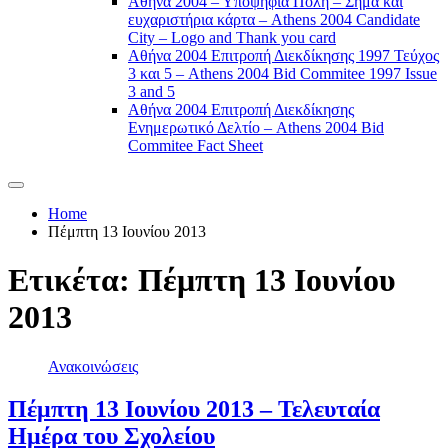
Αθήνα 2004 – Υποψήφια Πόλη – Σήμα και
ευχαριστήρια κάρτα – Athens 2004 Candidate
City – Logo and Thank you card
Αθήνα 2004 Επιτροπή Διεκδίκησης 1997 Τεύχος
3 και 5 – Athens 2004 Bid Commitee 1997 Issue
3 and 5
Αθήνα 2004 Επιτροπή Διεκδίκησης
Ενημερωτικό Δελτίο – Athens 2004 Bid
Commitee Fact Sheet
Home
Πέμπτη 13 Ιουνίου 2013
Ετικέτα:
Πέμπτη 13 Ιουνίου
2013
Ανακοινώσεις
Πέμπτη 13 Ιουνίου 2013 – Τελευταία
Ημέρα του Σχολείου