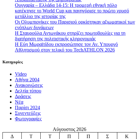
Ουγγαρία – Ελλάδα 14-15: Η τρομερή εθνική πόλο
κατέκτησε το World Cup και πανηγύρισε το πρώτο χρυσό
μετάλλιο της ιστορίας της
Οι Ολυμπιονίκες του Παρισιού ορκίστηκαν αξιωματικοί των
ενόπλων δυνάμεων
Η Σταυρούλα Αντωνάκου στηρίζει πρωτοβουλίες για τη
διατήρηση της πολιτιστικής κληρονομιάς
Η Εύη Μωραϊτίδου εκπροσώπησε τον Αν. Υπουργό
Αθλητισμού στον τελικό του TechATHLON 2026
Κατηγορίες
Video
Αθήνα 2004
Ανακοινώσεις
Δελτία τύπου
Δράσεις
Νέα
Παρίσι 2024
Συνεντεύξεις
Φωτογραφίες
Αύγουστος 2026
Δ
Τ
Τ
Π
Π
Σ
Κ