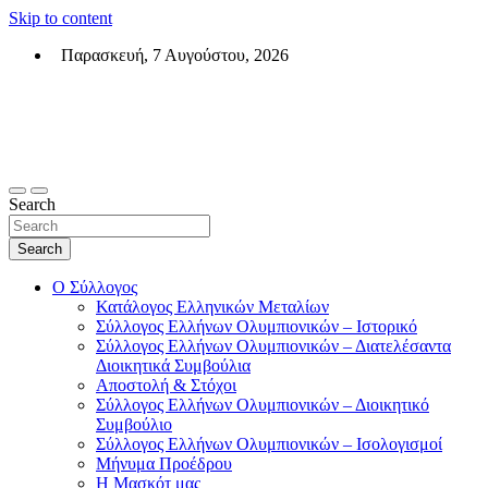
Skip to content
Παρασκευή, 7 Αυγούστου, 2026
Σύλλογος Ελλήνων Ολυμπιονικών (ΣΕΟ)
Επίσημη σελίδα του θεσμικού φορεά των Ελλήνων Ολυμπιονικών
Search
Search
Ο Σύλλογος
Κατάλογος Ελληνικών Μεταλίων
Σύλλογος Ελλήνων Ολυμπιονικών – Ιστορικό
Σύλλογος Ελλήνων Ολυμπιονικών – Διατελέσαντα
Διοικητικά Συμβούλια
Αποστολή & Στόχοι
Σύλλογος Ελλήνων Ολυμπιονικών – Διοικητικό
Συμβούλιο
Σύλλογος Ελλήνων Ολυμπιονικών – Ισολογισμοί
Μήνυμα Προέδρου
Η Μασκότ μας