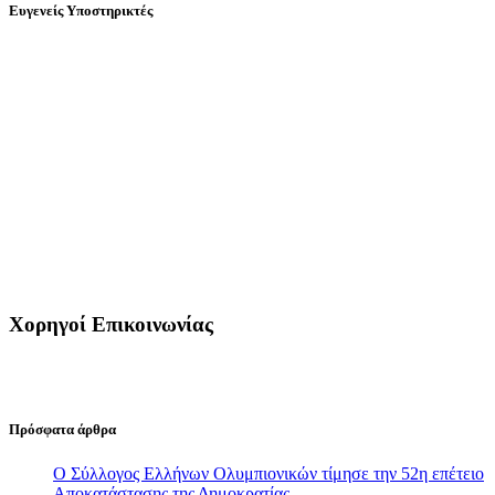
Ευγενείς Υποστηρικτές
Χορηγοί Επικοινωνίας
Πρόσφατα άρθρα
Ο Σύλλογος Ελλήνων Ολυμπιονικών τίμησε την 52η επέτειο
Αποκατάστασης της Δημοκρατίας