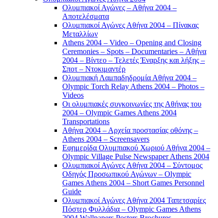
Ολυμπιακοί Αγώνες – Αθήνα 2004 –
Αποτελέσματα
Ολυμπιακοί Αγώνες Αθήνα 2004 – Πίνακας
Μεταλλίων
Athens 2004 – Video – Opening and Closing
Ceremonies – Spots – Documentaries – Αθήνα
2004 – Βίντεο – Τελετές Έναρξης και λήξης –
Σποτ – Ντοκιμαντέρ
Ολυμπιακή Λαμπαδηδρομία Αθήνα 2004 –
Olympic Torch Relay Athens 2004 – Photos –
Videos
Οι ολυμπιακές συγκοινωνίες της Αθήνας του
2004 – Olympic Games Athens 2004
Transportations
Αθήνα 2004 – Αρχεία προστασίας οθόνης –
Athens 2004 – Screensavers
Εφημερίδα Ολυμπιακού Χωριού Αθήνα 2004 –
Olympic Village Pulse Newspaper Athens 2004
Ολυμπιακοί Αγώνες Αθήνα 2004 – Σύντομος
Οδηγός Προσωπικού Αγώνων – Olympic
Games Athens 2004 – Short Games Personnel
Guide
Ολυμπιακοί Αγώνες Αθήνα 2004 Ταπετσαρίες
Πόστερ Φυλλάδια – Olympic Games Athens
2004 Wallpapers Posters Brochures