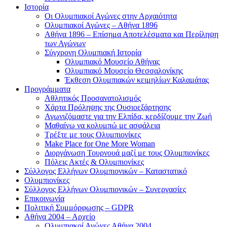
Ιστορία
Οι Ολυμπιακοί Αγώνες στην Αρχαιότητα
Ολυμπιακοί Αγώνες – Αθήνα 1896
Αθήνα 1896 – Επίσημα Αποτελέσματα και Περίληψη
των Αγώνων
Σύγχρονη Ολυμπιακή Ιστορία
Ολυμπιακό Μουσείο Αθήνας
Ολυμπιακό Μουσείο Θεσσαλονίκης
Έκθεση Ολυμπιακών κειμηλίων Καλαμάτας
Προγράμματα
Αθλητικός Προσανατολισμός
Χάρτα Πρόληψης της Ουσιοεξάρτησης
Αγωνιζόμαστε για την Ελπίδα, κερδίζουμε την Ζωή
Μαθαίνω να κολυμπώ με ασφάλεια
Τρέξτε με τους Ολυμπιονίκες
Make Place for One More Woman
Διοργάνωση Τουρνουά μαζί με τους Ολυμπιονίκες
Πόλεις Ακτές & Ολυμπιονίκες
Σύλλογος Ελλήνων Ολυμπιονικών – Καταστατικό
Ολυμπιονίκες
Σύλλογος Ελλήνων Ολυμπιονικών – Συνεργασίες
Επικοινωνία
Πολιτική Συμμόρφωσης – GDPR
Αθήνα 2004 – Αρχείο
Ολυμπιακοί Αγώνες Αθήνα 2004