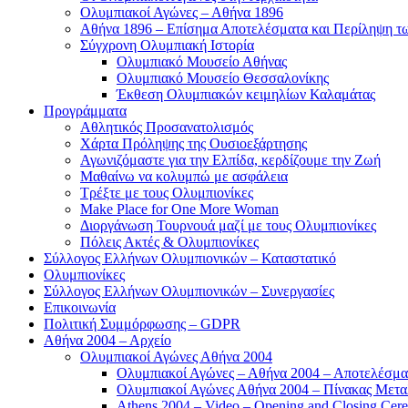
Ολυμπιακοί Αγώνες – Αθήνα 1896
Αθήνα 1896 – Επίσημα Αποτελέσματα και Περίληψη 
Σύγχρονη Ολυμπιακή Ιστορία
Ολυμπιακό Μουσείο Αθήνας
Ολυμπιακό Μουσείο Θεσσαλονίκης
Έκθεση Ολυμπιακών κειμηλίων Καλαμάτας
Προγράμματα
Αθλητικός Προσανατολισμός
Χάρτα Πρόληψης της Ουσιοεξάρτησης
Αγωνιζόμαστε για την Ελπίδα, κερδίζουμε την Ζωή
Μαθαίνω να κολυμπώ με ασφάλεια
Τρέξτε με τους Ολυμπιονίκες
Make Place for One More Woman
Διοργάνωση Τουρνουά μαζί με τους Ολυμπιονίκες
Πόλεις Ακτές & Ολυμπιονίκες
Σύλλογος Ελλήνων Ολυμπιονικών – Καταστατικό
Ολυμπιονίκες
Σύλλογος Ελλήνων Ολυμπιονικών – Συνεργασίες
Επικοινωνία
Πολιτική Συμμόρφωσης – GDPR
Αθήνα 2004 – Αρχείο
Ολυμπιακοί Αγώνες Αθήνα 2004
Ολυμπιακοί Αγώνες – Αθήνα 2004 – Αποτελέσμα
Ολυμπιακοί Αγώνες Αθήνα 2004 – Πίνακας Μετα
Athens 2004 – Video – Opening and Closing Cere