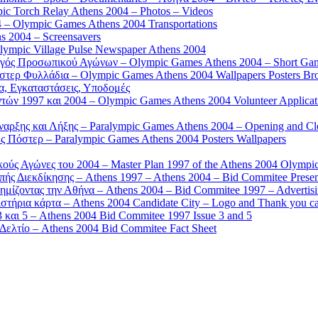
 Torch Relay Athens 2004 – Photos – Videos
 – Olympic Games Athens 2004 Transportations
s 2004 – Screensavers
mpic Village Pulse Newspaper Athens 2004
γός Προσωπικού Αγώνων – Olympic Games Athens 2004 – Short Gam
τερ Φυλλάδια – Olympic Games Athens 2004 Wallpapers Posters Br
α, Εγκαταστάσεις, Υποδομές
ών 1997 και 2004 – Olympic Games Athens 2004 Volunteer Applicat
αρξης και Λήξης – Paralympic Games Athens 2004 – Opening and C
 Πόστερ – Paralympic Games Athens 2004 Posters Wallpapers
κούς Αγώνες του 2004 – Master Plan 1997 of the Athens 2004 Olympi
ς Διεκδίκησης – Athens 1997 – Athens 2004 – Bid Commitee Presen
ημίζοντας την Αθήνα – Athens 2004 – Bid Commitee 1997 – Advertis
τήρια κάρτα – Athens 2004 Candidate City – Logo and Thank you c
 και 5 – Athens 2004 Bid Commitee 1997 Issue 3 and 5
ελτίο – Athens 2004 Bid Commitee Fact Sheet