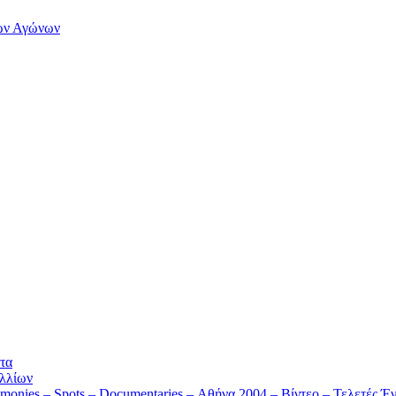
των Αγώνων
τα
λλίων
monies – Spots – Documentaries – Αθήνα 2004 – Βίντεο – Τελετές Έν