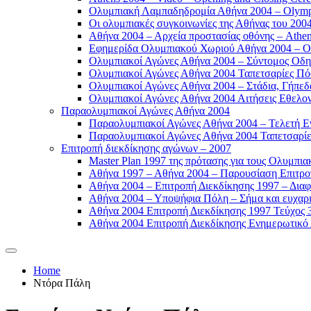
Ολυμπιακή Λαμπαδηδρομία Αθήνα 2004 – Olympic
Οι ολυμπιακές συγκοινωνίες της Αθήνας του 2004
Αθήνα 2004 – Αρχεία προστασίας οθόνης – Athen
Εφημερίδα Ολυμπιακού Χωριού Αθήνα 2004 – Oly
Ολυμπιακοί Αγώνες Αθήνα 2004 – Σύντομος Οδη
Ολυμπιακοί Αγώνες Αθήνα 2004 Ταπετσαρίες Πόσ
Ολυμπιακοί Αγώνες Αθήνα 2004 – Στάδια, Γήπεδ
Ολυμπιακοί Αγώνες Αθήνα 2004 Αιτήσεις Εθελοντ
Παραολυμπιακοί Αγώνες Αθήνα 2004
Παραολυμπιακοί Αγώνες Αθήνα 2004 – Τελετή Εν
Παραολυμπιακοί Αγώνες Αθήνα 2004 Ταπετσαρίες
Επιτροπή διεκδίκησης αγώνων – 2007
Master Plan 1997 της πρότασης για τους Ολυμπια
Αθήνα 1997 – Αθήνα 2004 – Παρουσίαση Επιτροπή
Αθήνα 2004 – Επιτροπή Διεκδίκησης 1997 – Διαφ
Αθήνα 2004 – Υποψήφια Πόλη – Σήμα και ευχαρισ
Αθήνα 2004 Επιτροπή Διεκδίκησης 1997 Τεύχος 3
Αθήνα 2004 Επιτροπή Διεκδίκησης Ενημερωτικό Δ
Home
Ντόρα Πάλη