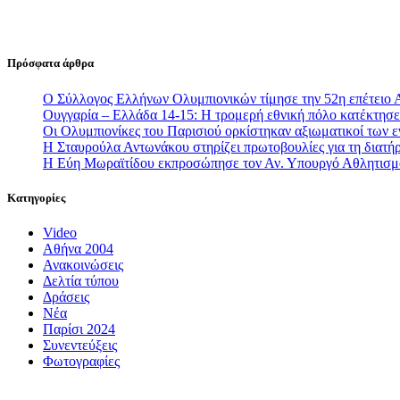
Πρόσφατα άρθρα
Ο Σύλλογος Ελλήνων Ολυμπιονικών τίμησε την 52η επέτειο 
Ουγγαρία – Ελλάδα 14-15: Η τρομερή εθνική πόλο κατέκτησε 
Οι Ολυμπιονίκες του Παρισιού ορκίστηκαν αξιωματικοί των
Η Σταυρούλα Αντωνάκου στηρίζει πρωτοβουλίες για τη διατήρ
Η Εύη Μωραϊτίδου εκπροσώπησε τον Αν. Υπουργό Αθλητισ
Κατηγορίες
Video
Αθήνα 2004
Ανακοινώσεις
Δελτία τύπου
Δράσεις
Νέα
Παρίσι 2024
Συνεντεύξεις
Φωτογραφίες