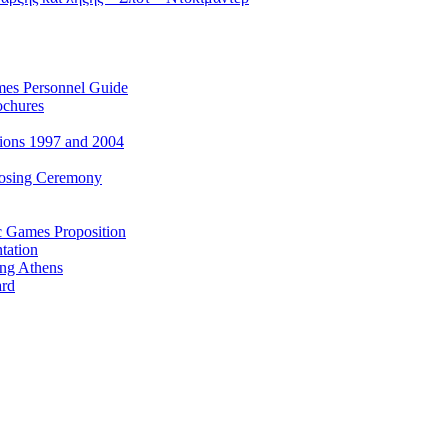
es Personnel Guide
ochures
ions 1997 and 2004
losing Ceremony
c Games Proposition
tation
ing Athens
ard