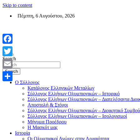
Skip to content
Πέμπτη, 6 Αυγούστου, 2026
Σύλλογος Ελλήνων Ολυμπιονικών (ΣΕΟ)
Επίσημη σελίδα του θεσμικού φορεά των Ελλήνων Ολυμπιονικών
Facebook
Search
Twitter
Search
Email
Ο Σύλλογος
Μοιραστείτε
Κατάλογος Ελληνικών Μεταλίων
Σύλλογος Ελλήνων Ολυμπιονικών – Ιστορικό
Σύλλογος Ελλήνων Ολυμπιονικών – Διατελέσαντα Διοι
Αποστολή & Στόχοι
Σύλλογος Ελλήνων Ολυμπιονικών – Διοικητικό Συμβού
Σύλλογος Ελλήνων Ολυμπιονικών – Ισολογισμοί
Μήνυμα Προέδρου
Η Μασκότ μας
Ιστορία
Οι Ολυμπιακοί Αγώνες στην Αρχαιότητα