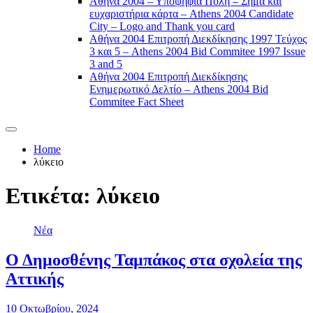
Αθήνα 2004 – Υποψήφια Πόλη – Σήμα και
ευχαριστήρια κάρτα – Athens 2004 Candidate
City – Logo and Thank you card
Αθήνα 2004 Επιτροπή Διεκδίκησης 1997 Τεύχος
3 και 5 – Athens 2004 Bid Commitee 1997 Issue
3 and 5
Αθήνα 2004 Επιτροπή Διεκδίκησης
Ενημερωτικό Δελτίο – Athens 2004 Bid
Commitee Fact Sheet
Home
λύκειο
Ετικέτα:
λύκειο
Νέα
Ο Δημοσθένης Ταμπάκος στα σχολεία της
Αττικής
10 Οκτωβρίου, 2024