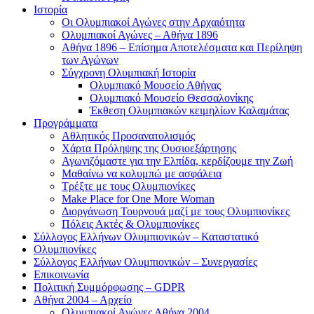
Ιστορία
Οι Ολυμπιακοί Αγώνες στην Αρχαιότητα
Ολυμπιακοί Αγώνες – Αθήνα 1896
Αθήνα 1896 – Επίσημα Αποτελέσματα και Περίληψη
των Αγώνων
Σύγχρονη Ολυμπιακή Ιστορία
Ολυμπιακό Μουσείο Αθήνας
Ολυμπιακό Μουσείο Θεσσαλονίκης
Έκθεση Ολυμπιακών κειμηλίων Καλαμάτας
Προγράμματα
Αθλητικός Προσανατολισμός
Χάρτα Πρόληψης της Ουσιοεξάρτησης
Αγωνιζόμαστε για την Ελπίδα, κερδίζουμε την Ζωή
Μαθαίνω να κολυμπώ με ασφάλεια
Τρέξτε με τους Ολυμπιονίκες
Make Place for One More Woman
Διοργάνωση Τουρνουά μαζί με τους Ολυμπιονίκες
Πόλεις Ακτές & Ολυμπιονίκες
Σύλλογος Ελλήνων Ολυμπιονικών – Καταστατικό
Ολυμπιονίκες
Σύλλογος Ελλήνων Ολυμπιονικών – Συνεργασίες
Επικοινωνία
Πολιτική Συμμόρφωσης – GDPR
Αθήνα 2004 – Αρχείο
Ολυμπιακοί Αγώνες Αθήνα 2004