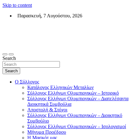
Skip to content
Παρασκευή, 7 Αυγούστου, 2026
Σύλλογος Ελλήνων Ολυμπιονικών (ΣΕΟ)
Επίσημη σελίδα του θεσμικού φορεά των Ελλήνων Ολυμπιονικών
Search
Search
Ο Σύλλογος
Κατάλογος Ελληνικών Μεταλίων
Σύλλογος Ελλήνων Ολυμπιονικών – Ιστορικό
Σύλλογος Ελλήνων Ολυμπιονικών – Διατελέσαντα
Διοικητικά Συμβούλια
Αποστολή & Στόχοι
Σύλλογος Ελλήνων Ολυμπιονικών – Διοικητικό
Συμβούλιο
Σύλλογος Ελλήνων Ολυμπιονικών – Ισολογισμοί
Μήνυμα Προέδρου
Η Μασκότ μας