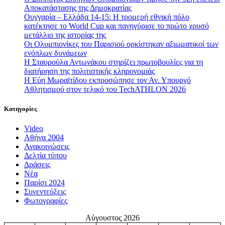
Αποκατάστασης της Δημοκρατίας
Ουγγαρία – Ελλάδα 14-15: Η τρομερή εθνική πόλο
κατέκτησε το World Cup και πανηγύρισε το πρώτο χρυσό
μετάλλιο της ιστορίας της
Οι Ολυμπιονίκες του Παρισιού ορκίστηκαν αξιωματικοί των
ενόπλων δυνάμεων
Η Σταυρούλα Αντωνάκου στηρίζει πρωτοβουλίες για τη
διατήρηση της πολιτιστικής κληρονομιάς
Η Εύη Μωραϊτίδου εκπροσώπησε τον Αν. Υπουργό
Αθλητισμού στον τελικό του TechATHLON 2026
Κατηγορίες
Video
Αθήνα 2004
Ανακοινώσεις
Δελτία τύπου
Δράσεις
Νέα
Παρίσι 2024
Συνεντεύξεις
Φωτογραφίες
Αύγουστος 2026