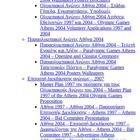
Ολυμπιακοί Αγώνες Αθήνα 2004 – Στάδια,
Γήπεδα, Εγκαταστάσεις, Υποδομές
Ολυμπιακοί Αγώνες Αθήνα 2004 Αιτήσεις
Εθελοντών 1997 και 2004 – Olympic Games
Athens 2004 Volunteer Applications 1997 and
2004
Παραολυμπιακοί Αγώνες Αθήνα 2004
Παραολυμπιακοί Αγώνες Αθήνα 2004 – Τελετή
Εναρξης και Λήξης – Paralympic Games Athens
2004 – Opening and Closing Ceremony
Παραολυμπιακοί Αγώνες Αθήνα 2004
Ταπετσαρίες Πόστερ – Paralympic Games
Athens 2004 Posters Wallpapers
Επιτροπή διεκδίκησης αγώνων – 2007
Master Plan 1997 της πρότασης για τους
Ολυμπιακούς Αγώνες του 2004 – Master Plan
1997 of the Athens 2004 Olympic Games
Proposition
Αθήνα 1997 – Αθήνα 2004 – Παρουσίαση
Επιτροπής Διεκδίκησης – Athens 1997 – Athens
2004 – Bid Commitee Presentation
Αθήνα 2004 – Επιτροπή Διεκδίκησης 1997 –
Διαφημίζοντας την Αθήνα – Athens 2004 – Bid
Commitee 1997 – Advertising Athens