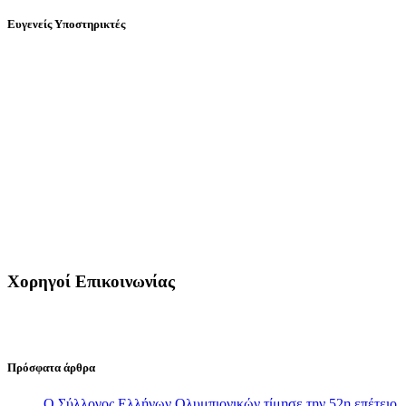
Ευγενείς Υποστηρικτές
Χορηγοί Επικοινωνίας
Πρόσφατα άρθρα
Ο Σύλλογος Ελλήνων Ολυμπιονικών τίμησε την 52η επέτειο