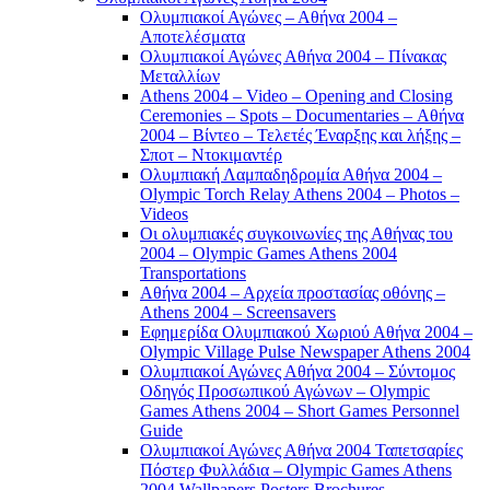
Ολυμπιακοί Αγώνες – Αθήνα 2004 –
Αποτελέσματα
Ολυμπιακοί Αγώνες Αθήνα 2004 – Πίνακας
Μεταλλίων
Athens 2004 – Video – Opening and Closing
Ceremonies – Spots – Documentaries – Αθήνα
2004 – Βίντεο – Τελετές Έναρξης και λήξης –
Σποτ – Ντοκιμαντέρ
Ολυμπιακή Λαμπαδηδρομία Αθήνα 2004 –
Olympic Torch Relay Athens 2004 – Photos –
Videos
Οι ολυμπιακές συγκοινωνίες της Αθήνας του
2004 – Olympic Games Athens 2004
Transportations
Αθήνα 2004 – Αρχεία προστασίας οθόνης –
Athens 2004 – Screensavers
Εφημερίδα Ολυμπιακού Χωριού Αθήνα 2004 –
Olympic Village Pulse Newspaper Athens 2004
Ολυμπιακοί Αγώνες Αθήνα 2004 – Σύντομος
Οδηγός Προσωπικού Αγώνων – Olympic
Games Athens 2004 – Short Games Personnel
Guide
Ολυμπιακοί Αγώνες Αθήνα 2004 Ταπετσαρίες
Πόστερ Φυλλάδια – Olympic Games Athens
2004 Wallpapers Posters Brochures