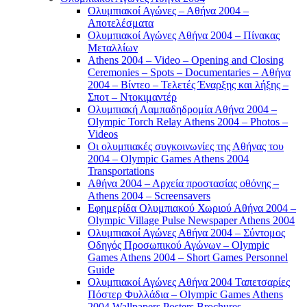
Ολυμπιακοί Αγώνες – Αθήνα 2004 –
Αποτελέσματα
Ολυμπιακοί Αγώνες Αθήνα 2004 – Πίνακας
Μεταλλίων
Athens 2004 – Video – Opening and Closing
Ceremonies – Spots – Documentaries – Αθήνα
2004 – Βίντεο – Τελετές Έναρξης και λήξης –
Σποτ – Ντοκιμαντέρ
Ολυμπιακή Λαμπαδηδρομία Αθήνα 2004 –
Olympic Torch Relay Athens 2004 – Photos –
Videos
Οι ολυμπιακές συγκοινωνίες της Αθήνας του
2004 – Olympic Games Athens 2004
Transportations
Αθήνα 2004 – Αρχεία προστασίας οθόνης –
Athens 2004 – Screensavers
Εφημερίδα Ολυμπιακού Χωριού Αθήνα 2004 –
Olympic Village Pulse Newspaper Athens 2004
Ολυμπιακοί Αγώνες Αθήνα 2004 – Σύντομος
Οδηγός Προσωπικού Αγώνων – Olympic
Games Athens 2004 – Short Games Personnel
Guide
Ολυμπιακοί Αγώνες Αθήνα 2004 Ταπετσαρίες
Πόστερ Φυλλάδια – Olympic Games Athens
2004 Wallpapers Posters Brochures