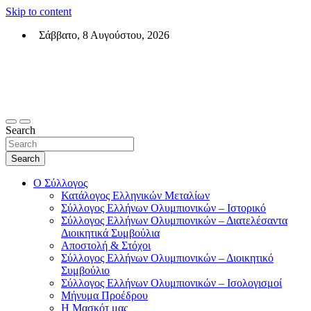
Skip to content
Σάββατο, 8 Αυγούστου, 2026
Σύλλογος Ελλήνων Ολυμπιονικών (ΣΕΟ)
Επίσημη σελίδα του θεσμικού φορεά των Ελλήνων Ολυμπιονικών
Search
Search
Ο Σύλλογος
Κατάλογος Ελληνικών Μεταλίων
Σύλλογος Ελλήνων Ολυμπιονικών – Ιστορικό
Σύλλογος Ελλήνων Ολυμπιονικών – Διατελέσαντα
Διοικητικά Συμβούλια
Αποστολή & Στόχοι
Σύλλογος Ελλήνων Ολυμπιονικών – Διοικητικό
Συμβούλιο
Σύλλογος Ελλήνων Ολυμπιονικών – Ισολογισμοί
Μήνυμα Προέδρου
Η Μασκότ μας