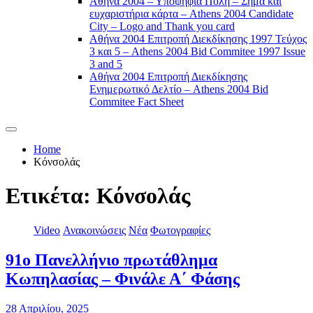
Αθήνα 2004 – Υποψήφια Πόλη – Σήμα και
ευχαριστήρια κάρτα – Athens 2004 Candidate
City – Logo and Thank you card
Αθήνα 2004 Επιτροπή Διεκδίκησης 1997 Τεύχος
3 και 5 – Athens 2004 Bid Commitee 1997 Issue
3 and 5
Αθήνα 2004 Επιτροπή Διεκδίκησης
Ενημερωτικό Δελτίο – Athens 2004 Bid
Commitee Fact Sheet
Home
Κόνσολάς
Ετικέτα:
Κόνσολάς
Video
Ανακοινώσεις
Νέα
Φωτογραφίες
91ο Πανελλήνιο πρωτάθλημα
Κωπηλασίας – Φινάλε Α΄ Φάσης
28 Απριλίου, 2025