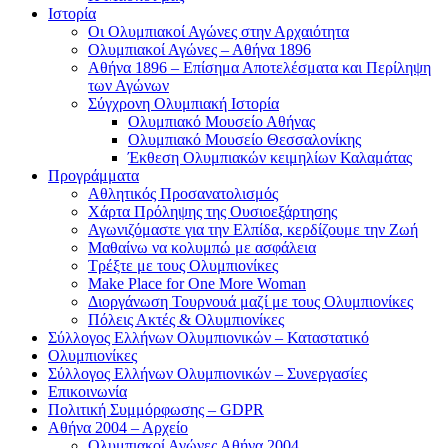
Ιστορία
Οι Ολυμπιακοί Αγώνες στην Αρχαιότητα
Ολυμπιακοί Αγώνες – Αθήνα 1896
Αθήνα 1896 – Επίσημα Αποτελέσματα και Περίληψη
των Αγώνων
Σύγχρονη Ολυμπιακή Ιστορία
Ολυμπιακό Μουσείο Αθήνας
Ολυμπιακό Μουσείο Θεσσαλονίκης
Έκθεση Ολυμπιακών κειμηλίων Καλαμάτας
Προγράμματα
Αθλητικός Προσανατολισμός
Χάρτα Πρόληψης της Ουσιοεξάρτησης
Αγωνιζόμαστε για την Ελπίδα, κερδίζουμε την Ζωή
Μαθαίνω να κολυμπώ με ασφάλεια
Τρέξτε με τους Ολυμπιονίκες
Make Place for One More Woman
Διοργάνωση Τουρνουά μαζί με τους Ολυμπιονίκες
Πόλεις Ακτές & Ολυμπιονίκες
Σύλλογος Ελλήνων Ολυμπιονικών – Καταστατικό
Ολυμπιονίκες
Σύλλογος Ελλήνων Ολυμπιονικών – Συνεργασίες
Επικοινωνία
Πολιτική Συμμόρφωσης – GDPR
Αθήνα 2004 – Αρχείο
Ολυμπιακοί Αγώνες Αθήνα 2004