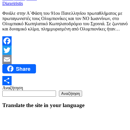
Diaxeiristis
Φινάλε στην Α΄Φάση του 91ου Πανελληνίου πρωταθλήματος με
πρωταγωνιστές τους Ολυμπιονίκες και τον ΝΟ Ιωαννίνων, στο
Ολυμπιακό Κωπηλατικό Κωπηλατοδρόμιο του Σχοινιά. Σε ζωντανό
και δυναμικό κλίμα, πλημμυρισμένη από Ολυμπιονίκες ήταν…
Facebook
Twitter
Share
Email
Αναζήτηση
Μοιραστείτε
Αναζήτηση
Translate the site in your language