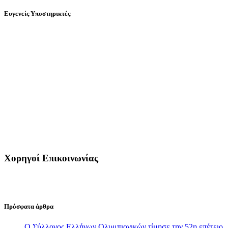
Ευγενείς Υποστηρικτές
Χορηγοί Επικοινωνίας
Πρόσφατα άρθρα
Ο Σύλλογος Ελλήνων Ολυμπιονικών τίμησε την 52η επέτειο