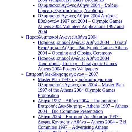
Ολυμπιακοί Αγώνες Αθήνα 2004 – Στάδια,
Γήπεδα, Εγκαταστάσεις, Υποδομές
Ολυμπιακοί Αγώνες Αθήνα 2004 Αιτήσεις
Εθελοντών 1997 και 2004 – Olympic Games
Athens 2004 Volunteer Applications 1997 and
2004
Παραολυμπιακοί Αγώνες Αθήνα 2004
Παραολυμπιακοί Αγώνες Αθήνα 2004 – Τελετή
Εναρξης και Λήξης – Paralympic Games Athens
2004 – Opening and Closing Ceremony
Παραολυμπιακοί Αγώνες Αθήνα 2004
Ταπετσαρίες Πόστερ – Paralympic Games
Athens 2004 Posters Wallpapers
Επιτροπή διεκδίκησης αγώνων – 2007
Master Plan 1997 της πρότασης για τους
Ολυμπιακούς Αγώνες του 2004 – Master Plan
1997 of the Athens 2004 Olympic Games
Proposition
Αθήνα 1997 – Αθήνα 2004 – Παρουσίαση
Επιτροπής Διεκδίκησης – Athens 1997 – Athens
2004 – Bid Commitee Presentation
Αθήνα 2004 – Επιτροπή Διεκδίκησης 1997 –
Διαφημίζοντας την Αθήνα – Athens 2004 – Bid
Commitee 1997 – Advertising Athens