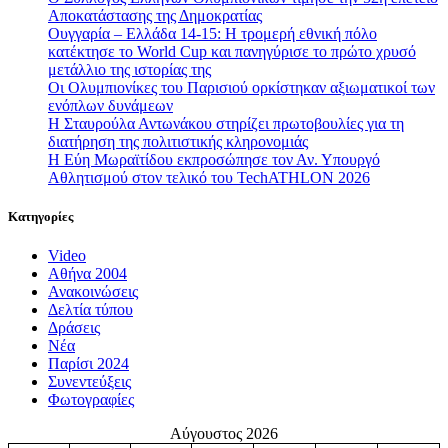
Αποκατάστασης της Δημοκρατίας
Ουγγαρία – Ελλάδα 14-15: Η τρομερή εθνική πόλο
κατέκτησε το World Cup και πανηγύρισε το πρώτο χρυσό
μετάλλιο της ιστορίας της
Οι Ολυμπιονίκες του Παρισιού ορκίστηκαν αξιωματικοί των
ενόπλων δυνάμεων
Η Σταυρούλα Αντωνάκου στηρίζει πρωτοβουλίες για τη
διατήρηση της πολιτιστικής κληρονομιάς
Η Εύη Μωραϊτίδου εκπροσώπησε τον Αν. Υπουργό
Αθλητισμού στον τελικό του TechATHLON 2026
Κατηγορίες
Video
Αθήνα 2004
Ανακοινώσεις
Δελτία τύπου
Δράσεις
Νέα
Παρίσι 2024
Συνεντεύξεις
Φωτογραφίες
Αύγουστος 2026