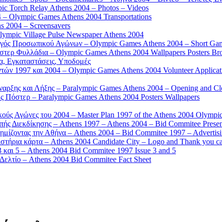
 Torch Relay Athens 2004 – Photos – Videos
 – Olympic Games Athens 2004 Transportations
s 2004 – Screensavers
mpic Village Pulse Newspaper Athens 2004
γός Προσωπικού Αγώνων – Olympic Games Athens 2004 – Short Gam
τερ Φυλλάδια – Olympic Games Athens 2004 Wallpapers Posters Br
α, Εγκαταστάσεις, Υποδομές
ών 1997 και 2004 – Olympic Games Athens 2004 Volunteer Applicat
αρξης και Λήξης – Paralympic Games Athens 2004 – Opening and C
 Πόστερ – Paralympic Games Athens 2004 Posters Wallpapers
κούς Αγώνες του 2004 – Master Plan 1997 of the Athens 2004 Olympi
ς Διεκδίκησης – Athens 1997 – Athens 2004 – Bid Commitee Presen
ημίζοντας την Αθήνα – Athens 2004 – Bid Commitee 1997 – Advertis
τήρια κάρτα – Athens 2004 Candidate City – Logo and Thank you c
 και 5 – Athens 2004 Bid Commitee 1997 Issue 3 and 5
ελτίο – Athens 2004 Bid Commitee Fact Sheet