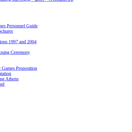
es Personnel Guide
ochures
ions 1997 and 2004
losing Ceremony
c Games Proposition
tation
ing Athens
ard