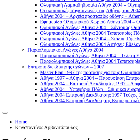
Ολυμπιακή Λαμπαδηδρομία Αθήνα 2004 – Olympic
Οι ολυμπιακές συγκοινωνίες της Αθήνας του 2004
Αθήνα 2004 – Αρχεία προστασίας οθόνης – Athen
Εφημερίδα Ολυμπιακού Χωριού Αθήνα 2004 – Oly
Ολυμπιακοί Αγώνες Αθήνα 2004 – Σύντομος Οδη
Ολυμπιακοί Αγώνες Αθήνα 2004 Ταπετσαρίες Πόσ
Ολυμπιακοί Αγώνες Αθήνα 2004 – Στάδια, Γήπεδ
Ολυμπιακοί Αγώνες Αθήνα 2004 Αιτήσεις Εθελοντ
Παραολυμπιακοί Αγώνες Αθήνα 2004
Παραολυμπιακοί Αγώνες Αθήνα 2004 – Τελετή Εν
Παραολυμπιακοί Αγώνες Αθήνα 2004 Ταπετσαρίες
Επιτροπή διεκδίκησης αγώνων – 2007
Master Plan 1997 της πρότασης για τους Ολυμπια
Αθήνα 1997 – Αθήνα 2004 – Παρουσίαση Επιτροπή
Αθήνα 2004 – Επιτροπή Διεκδίκησης 1997 – Διαφ
Αθήνα 2004 – Υποψήφια Πόλη – Σήμα και ευχαρισ
Αθήνα 2004 Επιτροπή Διεκδίκησης 1997 Τεύχος 3
Αθήνα 2004 Επιτροπή Διεκδίκησης Ενημερωτικό Δ
Home
Κωνσταντίνος Αρβανιτόπουλος