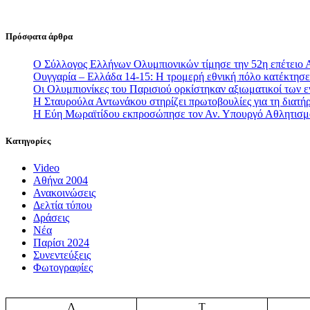
Πρόσφατα άρθρα
Ο Σύλλογος Ελλήνων Ολυμπιονικών τίμησε την 52η επέτειο 
Ουγγαρία – Ελλάδα 14-15: Η τρομερή εθνική πόλο κατέκτησε 
Οι Ολυμπιονίκες του Παρισιού ορκίστηκαν αξιωματικοί των
Η Σταυρούλα Αντωνάκου στηρίζει πρωτοβουλίες για τη διατήρ
Η Εύη Μωραϊτίδου εκπροσώπησε τον Αν. Υπουργό Αθλητισ
Κατηγορίες
Video
Αθήνα 2004
Ανακοινώσεις
Δελτία τύπου
Δράσεις
Νέα
Παρίσι 2024
Συνεντεύξεις
Φωτογραφίες
Δ
Τ