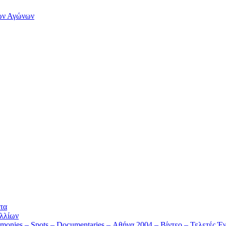
των Αγώνων
τα
λλίων
monies – Spots – Documentaries – Αθήνα 2004 – Βίντεο – Τελετές Έν