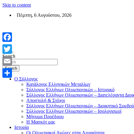
Skip to content
Πέμπτη, 6 Αυγούστου, 2026
Σύλλογος Ελλήνων Ολυμπιονικών (ΣΕΟ)
Επίσημη σελίδα του θεσμικού φορεά των Ελλήνων Ολυμπιονικών
Facebook
Search
Twitter
Search
Email
Ο Σύλλογος
Μοιραστείτε
Κατάλογος Ελληνικών Μεταλίων
Σύλλογος Ελλήνων Ολυμπιονικών – Ιστορικό
Σύλλογος Ελλήνων Ολυμπιονικών – Διατελέσαντα Διοι
Αποστολή & Στόχοι
Σύλλογος Ελλήνων Ολυμπιονικών – Διοικητικό Συμβού
Σύλλογος Ελλήνων Ολυμπιονικών – Ισολογισμοί
Μήνυμα Προέδρου
Η Μασκότ μας
Ιστορία
Οι Ολυμπιακοί Αγώνες στην Αρχαιότητα