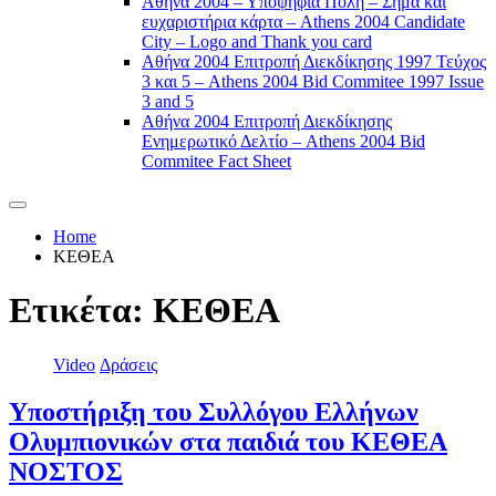
Αθήνα 2004 – Υποψήφια Πόλη – Σήμα και
ευχαριστήρια κάρτα – Athens 2004 Candidate
City – Logo and Thank you card
Αθήνα 2004 Επιτροπή Διεκδίκησης 1997 Τεύχος
3 και 5 – Athens 2004 Bid Commitee 1997 Issue
3 and 5
Αθήνα 2004 Επιτροπή Διεκδίκησης
Ενημερωτικό Δελτίο – Athens 2004 Bid
Commitee Fact Sheet
Home
ΚΕΘΕΑ
Ετικέτα:
ΚΕΘΕΑ
Video
Δράσεις
Υποστήριξη του Συλλόγου Ελλήνων
Ολυμπιονικών στα παιδιά του ΚΕΘΕΑ
ΝΟΣΤΟΣ