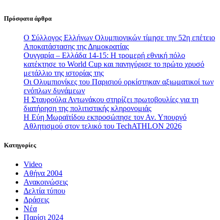
Πρόσφατα άρθρα
Ο Σύλλογος Ελλήνων Ολυμπιονικών τίμησε την 52η επέτειο
Αποκατάστασης της Δημοκρατίας
Ουγγαρία – Ελλάδα 14-15: Η τρομερή εθνική πόλο
κατέκτησε το World Cup και πανηγύρισε το πρώτο χρυσό
μετάλλιο της ιστορίας της
Οι Ολυμπιονίκες του Παρισιού ορκίστηκαν αξιωματικοί των
ενόπλων δυνάμεων
Η Σταυρούλα Αντωνάκου στηρίζει πρωτοβουλίες για τη
διατήρηση της πολιτιστικής κληρονομιάς
Η Εύη Μωραϊτίδου εκπροσώπησε τον Αν. Υπουργό
Αθλητισμού στον τελικό του TechATHLON 2026
Κατηγορίες
Video
Αθήνα 2004
Ανακοινώσεις
Δελτία τύπου
Δράσεις
Νέα
Παρίσι 2024