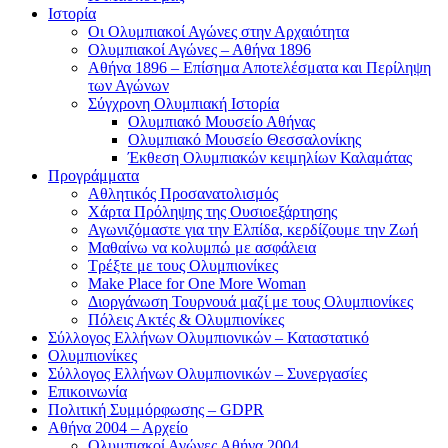
Ιστορία
Οι Ολυμπιακοί Αγώνες στην Αρχαιότητα
Ολυμπιακοί Αγώνες – Αθήνα 1896
Αθήνα 1896 – Επίσημα Αποτελέσματα και Περίληψη
των Αγώνων
Σύγχρονη Ολυμπιακή Ιστορία
Ολυμπιακό Μουσείο Αθήνας
Ολυμπιακό Μουσείο Θεσσαλονίκης
Έκθεση Ολυμπιακών κειμηλίων Καλαμάτας
Προγράμματα
Αθλητικός Προσανατολισμός
Χάρτα Πρόληψης της Ουσιοεξάρτησης
Αγωνιζόμαστε για την Ελπίδα, κερδίζουμε την Ζωή
Μαθαίνω να κολυμπώ με ασφάλεια
Τρέξτε με τους Ολυμπιονίκες
Make Place for One More Woman
Διοργάνωση Τουρνουά μαζί με τους Ολυμπιονίκες
Πόλεις Ακτές & Ολυμπιονίκες
Σύλλογος Ελλήνων Ολυμπιονικών – Καταστατικό
Ολυμπιονίκες
Σύλλογος Ελλήνων Ολυμπιονικών – Συνεργασίες
Επικοινωνία
Πολιτική Συμμόρφωσης – GDPR
Αθήνα 2004 – Αρχείο
Ολυμπιακοί Αγώνες Αθήνα 2004