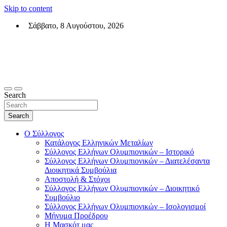
Skip to content
Σάββατο, 8 Αυγούστου, 2026
Σύλλογος Ελλήνων Ολυμπιονικών (ΣΕΟ)
Επίσημη σελίδα του θεσμικού φορεά των Ελλήνων Ολυμπιονικών
Search
Search
Ο Σύλλογος
Κατάλογος Ελληνικών Μεταλίων
Σύλλογος Ελλήνων Ολυμπιονικών – Ιστορικό
Σύλλογος Ελλήνων Ολυμπιονικών – Διατελέσαντα
Διοικητικά Συμβούλια
Αποστολή & Στόχοι
Σύλλογος Ελλήνων Ολυμπιονικών – Διοικητικό
Συμβούλιο
Σύλλογος Ελλήνων Ολυμπιονικών – Ισολογισμοί
Μήνυμα Προέδρου
Η Μασκότ μας