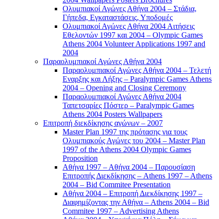
Ολυμπιακοί Αγώνες Αθήνα 2004 – Στάδια,
Γήπεδα, Εγκαταστάσεις, Υποδομές
Ολυμπιακοί Αγώνες Αθήνα 2004 Αιτήσεις
Εθελοντών 1997 και 2004 – Olympic Games
Athens 2004 Volunteer Applications 1997 and
2004
Παραολυμπιακοί Αγώνες Αθήνα 2004
Παραολυμπιακοί Αγώνες Αθήνα 2004 – Τελετή
Εναρξης και Λήξης – Paralympic Games Athens
2004 – Opening and Closing Ceremony
Παραολυμπιακοί Αγώνες Αθήνα 2004
Ταπετσαρίες Πόστερ – Paralympic Games
Athens 2004 Posters Wallpapers
Επιτροπή διεκδίκησης αγώνων – 2007
Master Plan 1997 της πρότασης για τους
Ολυμπιακούς Αγώνες του 2004 – Master Plan
1997 of the Athens 2004 Olympic Games
Proposition
Αθήνα 1997 – Αθήνα 2004 – Παρουσίαση
Επιτροπής Διεκδίκησης – Athens 1997 – Athens
2004 – Bid Commitee Presentation
Αθήνα 2004 – Επιτροπή Διεκδίκησης 1997 –
Διαφημίζοντας την Αθήνα – Athens 2004 – Bid
Commitee 1997 – Advertising Athens