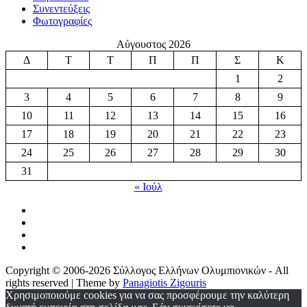
Συνεντεύξεις
Φωτογραφίες
Αύγουστος 2026
Δ
Τ
Τ
Π
Π
Σ
Κ
1
2
3
4
5
6
7
8
9
10
11
12
13
14
15
16
17
18
19
20
21
22
23
24
25
26
27
28
29
30
31
« Ιούλ
Copyright © 2006-2026 Σύλλογος Ελλήνων Ολυμπιονικών - All
rights reserved | Theme by
Panagiotis Zigouris
Χρησιμοποιούμε cookies για να σας προσφέρουμε την καλύτερη