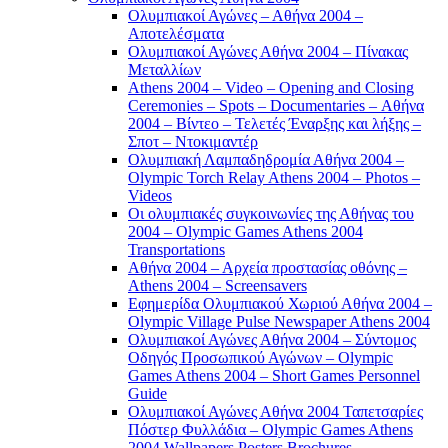
Ολυμπιακοί Αγώνες – Αθήνα 2004 –
Αποτελέσματα
Ολυμπιακοί Αγώνες Αθήνα 2004 – Πίνακας
Μεταλλίων
Athens 2004 – Video – Opening and Closing
Ceremonies – Spots – Documentaries – Αθήνα
2004 – Βίντεο – Τελετές Έναρξης και λήξης –
Σποτ – Ντοκιμαντέρ
Ολυμπιακή Λαμπαδηδρομία Αθήνα 2004 –
Olympic Torch Relay Athens 2004 – Photos –
Videos
Οι ολυμπιακές συγκοινωνίες της Αθήνας του
2004 – Olympic Games Athens 2004
Transportations
Αθήνα 2004 – Αρχεία προστασίας οθόνης –
Athens 2004 – Screensavers
Εφημερίδα Ολυμπιακού Χωριού Αθήνα 2004 –
Olympic Village Pulse Newspaper Athens 2004
Ολυμπιακοί Αγώνες Αθήνα 2004 – Σύντομος
Οδηγός Προσωπικού Αγώνων – Olympic
Games Athens 2004 – Short Games Personnel
Guide
Ολυμπιακοί Αγώνες Αθήνα 2004 Ταπετσαρίες
Πόστερ Φυλλάδια – Olympic Games Athens
2004 Wallpapers Posters Brochures