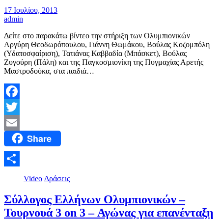
17 Ιουλίου, 2013
admin
Δείτε στο παρακάτω βίντεο την στήριξη των Ολυμπιονικών
Αργύρη Θεοδωρόπουλου, Γιάννη Θωμάκου, Βούλας Κοζομπόλη
(Υδατοσφαίριση), Τατιάνας Καββαδία (Μπάσκετ), Βούλας
Ζυγούρη (Πάλη) και της Παγκοσμιονίκη της Πυγμαχίας Αρετής
Μαστροδούκα, στα παιδιά…
Facebook
Twitter
Share
Email
Μοιραστείτε
Video
Δράσεις
Σύλλογος Ελλήνων Ολυμπιονικών –
Τουρνουά 3 on 3 – Αγώνας για επανένταξη