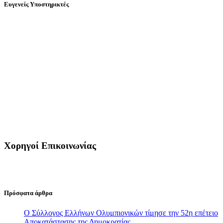
Ευγενείς Υποστηρικτές
Χορηγοί Επικοινωνίας
Πρόσφατα άρθρα
Ο Σύλλογος Ελλήνων Ολυμπιονικών τίμησε την 52η επέτειο
Αποκατάστασης της Δημοκρατίας