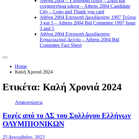
Αθήνα 2004 – Υποψήφια Πόλη – Σήμα και
ευχαριστήρια κάρτα – Athens 2004 Candidate
City – Logo and Thank you card
Αθήνα 2004 Επιτροπή Διεκδίκησης 1997 Τεύχος
3 και 5 – Athens 2004 Bid Commitee 1997 Issue
3 and 5
Αθήνα 2004 Επιτροπή Διεκδίκησης
Ενημερωτικό Δελτίο – Athens 2004 Bid
Commitee Fact Sheet
Home
Καλή Χρονιά 2024
Ετικέτα:
Καλή Χρονιά 2024
Ανακοινώσεις
Ευχές από το ΔΣ του Συλλόγου Ελλήνων
ΟΛΥΜΠΙΟΝΙΚΩΝ
25 Δεκεμβρίου, 2023