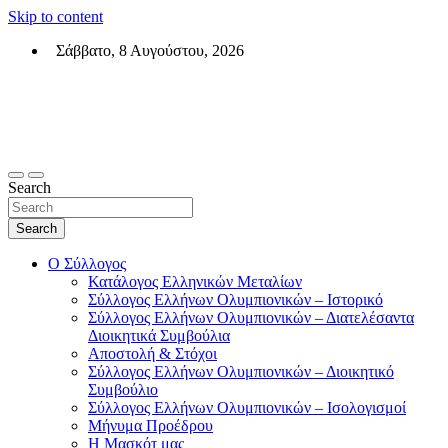
Skip to content
Σάββατο, 8 Αυγούστου, 2026
Σύλλογος Ελλήνων Ολυμπιονικών (ΣΕΟ)
Επίσημη σελίδα του θεσμικού φορεά των Ελλήνων Ολυμπιονικών
Search
Search
Ο Σύλλογος
Κατάλογος Ελληνικών Μεταλίων
Σύλλογος Ελλήνων Ολυμπιονικών – Ιστορικό
Σύλλογος Ελλήνων Ολυμπιονικών – Διατελέσαντα
Διοικητικά Συμβούλια
Αποστολή & Στόχοι
Σύλλογος Ελλήνων Ολυμπιονικών – Διοικητικό
Συμβούλιο
Σύλλογος Ελλήνων Ολυμπιονικών – Ισολογισμοί
Μήνυμα Προέδρου
Η Μασκότ μας