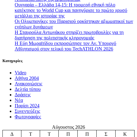
Ουγγαρία – Ελλάδα 14-15: Η τρομερή εθνική πόλο
κατέκτησε το World Cup και πανηγύρισε το πρώτο χρυσό
μετάλλιο της ιστορίας της
Οι Ολυμπιονίκες του Παρισιού ορκίστηκαν αξιωματικοί των
ενόπλων δυνάμεων
Η Σταυρούλα Αντωνάκου στηρίζει πρωτοβουλίες για τη
διατήρηση της πολιτιστικής κληρονομιάς
Η Εύη Μωραϊτίδου εκπροσώπησε τον Αν. Υπουργό
Αθλητισμού στον τελικό του TechATHLON 2026
Κατηγορίες
Video
Αθήνα 2004
Ανακοινώσεις
Δελτία τύπου
Δράσεις
Νέα
Παρίσι 2024
Συνεντεύξεις
Φωτογραφίες
Αύγουστος 2026
Δ
Τ
Τ
Π
Π
Σ
Κ