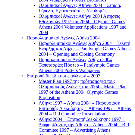
Ολυμπιακοί Αγώνες Αθήνα 2004 – Στάδια,
Γήπεδα, Εγκαταστάσεις, Υποδομές
Ολυμπιακοί Αγώνες Αθήνα 2004 Αιτήσεις
Εθελοντών 1997 και 2004 – Olympic Games
Athens 2004 Volunteer Applications 1997 and
2004
Παραολυμπιακοί Αγώνες Αθήνα 2004
Παραολυμπιακοί Αγώνες Αθήνα 2004 – Τελετή
Εναρξης και Λήξης – Paralympic Games Athens
2004 – Opening and Closing Ceremony
Παραολυμπιακοί Αγώνες Αθήνα 2004
Ταπετσαρίες Πόστερ – Paralympic Games
Athens 2004 Posters Wallpapers
Επιτροπή διεκδίκησης αγώνων – 2007
Master Plan 1997 της πρότασης για τους
Ολυμπιακούς Αγώνες του 2004 – Master Plan
1997 of the Athens 2004 Olympic Games
Proposition
Αθήνα 1997 – Αθήνα 2004 – Παρουσίαση
Επιτροπής Διεκδίκησης – Athens 1997 – Athens
2004 – Bid Commitee Presentation
Αθήνα 2004 – Επιτροπή Διεκδίκησης 1997 –
Διαφημίζοντας την Αθήνα – Athens 2004 – Bid
Commitee 1997 – Advertising Athens