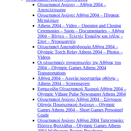
Ολυμπιακοί Αγώνες – Αθήνα 2004 –
Αποτελέσματα
Ολυμπιακοί Αγώνες Αθήνα 2004 – Πίνακας
Μεταλλίων
Athens 2004 – Video – Opening and Closing
Ceremonies – Spots – Documentaries – Αθήνα
2004 – Βίντεο – Τελετές Έναρξης και λήξης –
Σποτ – Ντοκιμαντέρ
Ολυμπιακή Λαμπαδηδρομία Αθήνα 2004 –
Olympic Torch Relay Athens 2004 – Photos –
Videos
Οι ολυμπιακές συγκοινωνίες της Αθήνας του
2004 – Olympic Games Athens 2004
Transportations
Αθήνα 2004 – Αρχεία προστασίας οθόνης –
Athens 2004 – Screensavers
Εφημερίδα Ολυμπιακού Χωριού Αθήνα 2004 –
Olympic Village Pulse Newspaper Athens 2004
Ολυμπιακοί Αγώνες Αθήνα 2004 – Σύντομος
Οδηγός Προσωπικού Αγώνων – Olympic
Games Athens 2004 – Short Games Personnel
Guide
Ολυμπιακοί Αγώνες Αθήνα 2004 Ταπετσαρίες
Πόστερ Φυλλάδια – Olympic Games Athens
2004 Wallpapers Posters Brochures