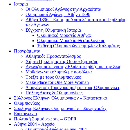
Ιστορία
Οι Ολυμπιακοί Αγώνες στην Αρχαιότητα
Ολυμπιακοί Αγώνες – Αθήνα 1896
Αθήνα 1896 – Επίσημα Αποτελέσματα και Περίληψη
των Αγώνων
Σύγχρονη Ολυμπιακή Ιστορία
Ολυμπιακό Μουσείο Αθήνας
Ολυμπιακό Μουσείο Θεσσαλονίκης
Έκθεση Ολυμπιακών κειμηλίων Καλαμάτας
Προγράμματα
Αθλητικός Προσανατολισμός
Χάρτα Πρόληψης της Ουσιοεξάρτησης
Αγωνιζόμαστε για την Ελπίδα, κερδίζουμε την Ζωή
Μαθαίνω να κολυμπώ με ασφάλεια
Τρέξτε με τους Ολυμπιονίκες
Make Place for One More Woman
Διοργάνωση Τουρνουά μαζί με τους Ολυμπιονίκες
Πόλεις Ακτές & Ολυμπιονίκες
Σύλλογος Ελλήνων Ολυμπιονικών – Καταστατικό
Ολυμπιονίκες
Σύλλογος Ελλήνων Ολυμπιονικών – Συνεργασίες
Επικοινωνία
Πολιτική Συμμόρφωσης – GDPR
Αθήνα 2004 – Αρχείο
Ολυμπιακοί Αγώνες Αθήνα 2004