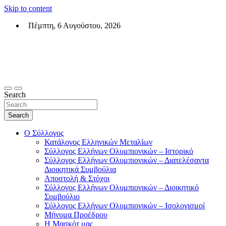
Skip to content
Πέμπτη, 6 Αυγούστου, 2026
Σύλλογος Ελλήνων Ολυμπιονικών (ΣΕΟ)
Επίσημη σελίδα του θεσμικού φορεά των Ελλήνων Ολυμπιονικών
Search
Search
Ο Σύλλογος
Κατάλογος Ελληνικών Μεταλίων
Σύλλογος Ελλήνων Ολυμπιονικών – Ιστορικό
Σύλλογος Ελλήνων Ολυμπιονικών – Διατελέσαντα
Διοικητικά Συμβούλια
Αποστολή & Στόχοι
Σύλλογος Ελλήνων Ολυμπιονικών – Διοικητικό
Συμβούλιο
Σύλλογος Ελλήνων Ολυμπιονικών – Ισολογισμοί
Μήνυμα Προέδρου
Η Μασκότ μας