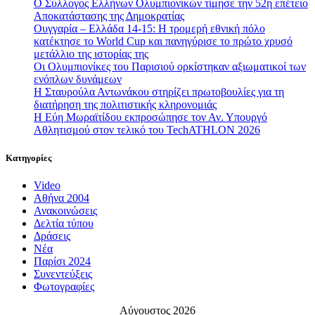
Ο Σύλλογος Ελλήνων Ολυμπιονικών τίμησε την 52η επέτειο
Αποκατάστασης της Δημοκρατίας
Ουγγαρία – Ελλάδα 14-15: Η τρομερή εθνική πόλο
κατέκτησε το World Cup και πανηγύρισε το πρώτο χρυσό
μετάλλιο της ιστορίας της
Οι Ολυμπιονίκες του Παρισιού ορκίστηκαν αξιωματικοί των
ενόπλων δυνάμεων
Η Σταυρούλα Αντωνάκου στηρίζει πρωτοβουλίες για τη
διατήρηση της πολιτιστικής κληρονομιάς
Η Εύη Μωραϊτίδου εκπροσώπησε τον Αν. Υπουργό
Αθλητισμού στον τελικό του TechATHLON 2026
Κατηγορίες
Video
Αθήνα 2004
Ανακοινώσεις
Δελτία τύπου
Δράσεις
Νέα
Παρίσι 2024
Συνεντεύξεις
Φωτογραφίες
Αύγουστος 2026