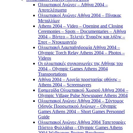
Ολυμπιακοί Αγώνες – Αθήνα 2004 –
Αποτελέσματα
Ολυμπιακοί Αγώνες Αθήνα 2004 – Πίνακας
Μεταλλίων
Athens 2004 – Video – Opening and Closing
Ceremonies – Spots – Documentaries – Αθήνα
2004 – Βίντεο – Τελετές Έναρξης και λήξης –
Σποτ – Ντοκιμαντέρ
Ολυμπιακή Λαμπαδηδρομία Αθήνα 2004 –
Olympic Torch Relay Athens 2004 – Photos –
Videos
Οι ολυμπιακές συγκοινωνίες της Αθήνας του
2004 – Olympic Games Athens 2004
Transportations
Αθήνα 2004 – Αρχεία προστασίας οθόνης –
Athens 2004 – Screensavers
Εφημερίδα Ολυμπιακού Χωριού Αθήνα 2004 –
Olympic Village Pulse Newspaper Athens 2004
Ολυμπιακοί Αγώνες Αθήνα 2004 – Σύντομος
Οδηγός Προσωπικού Αγώνων – Olympic
Games Athens 2004 – Short Games Personnel
Guide
Ολυμπιακοί Αγώνες Αθήνα 2004 Ταπετσαρίες
Πόστερ Φυλλάδια – Olympic Games Athens
2004 Wallpapers Posters Brochures