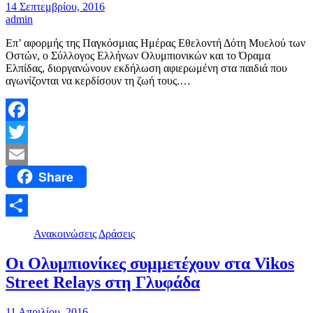
14 Σεπτεμβρίου, 2016
admin
Επ’ αφορμής της Παγκόσμιας Ημέρας Εθελοντή Δότη Μυελού των
Οστών, ο Σύλλογος Ελλήνων Ολυμπιονικών και το Όραμα
Ελπίδας, διοργανώνουν εκδήλωση αφιερωμένη στα παιδιά που
αγωνίζονται να κερδίσουν τη ζωή τους.…
Facebook
Twitter
Share
Email
Μοιραστείτε
Ανακοινώσεις
Δράσεις
Οι Ολυμπιονίκες συμμετέχουν στα Vikos
Street Relays στη Γλυφάδα
11 Απριλίου, 2016