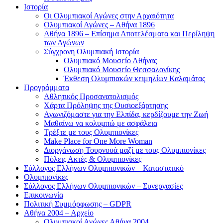
Ιστορία
Οι Ολυμπιακοί Αγώνες στην Αρχαιότητα
Ολυμπιακοί Αγώνες – Αθήνα 1896
Αθήνα 1896 – Επίσημα Αποτελέσματα και Περίληψη
των Αγώνων
Σύγχρονη Ολυμπιακή Ιστορία
Ολυμπιακό Μουσείο Αθήνας
Ολυμπιακό Μουσείο Θεσσαλονίκης
Έκθεση Ολυμπιακών κειμηλίων Καλαμάτας
Προγράμματα
Αθλητικός Προσανατολισμός
Χάρτα Πρόληψης της Ουσιοεξάρτησης
Αγωνιζόμαστε για την Ελπίδα, κερδίζουμε την Ζωή
Μαθαίνω να κολυμπώ με ασφάλεια
Τρέξτε με τους Ολυμπιονίκες
Make Place for One More Woman
Διοργάνωση Τουρνουά μαζί με τους Ολυμπιονίκες
Πόλεις Ακτές & Ολυμπιονίκες
Σύλλογος Ελλήνων Ολυμπιονικών – Καταστατικό
Ολυμπιονίκες
Σύλλογος Ελλήνων Ολυμπιονικών – Συνεργασίες
Επικοινωνία
Πολιτική Συμμόρφωσης – GDPR
Αθήνα 2004 – Αρχείο
Ολυμπιακοί Αγώνες Αθήνα 2004