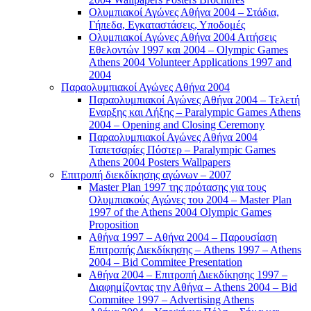
Ολυμπιακοί Αγώνες Αθήνα 2004 – Στάδια,
Γήπεδα, Εγκαταστάσεις, Υποδομές
Ολυμπιακοί Αγώνες Αθήνα 2004 Αιτήσεις
Εθελοντών 1997 και 2004 – Olympic Games
Athens 2004 Volunteer Applications 1997 and
2004
Παραολυμπιακοί Αγώνες Αθήνα 2004
Παραολυμπιακοί Αγώνες Αθήνα 2004 – Τελετή
Εναρξης και Λήξης – Paralympic Games Athens
2004 – Opening and Closing Ceremony
Παραολυμπιακοί Αγώνες Αθήνα 2004
Ταπετσαρίες Πόστερ – Paralympic Games
Athens 2004 Posters Wallpapers
Επιτροπή διεκδίκησης αγώνων – 2007
Master Plan 1997 της πρότασης για τους
Ολυμπιακούς Αγώνες του 2004 – Master Plan
1997 of the Athens 2004 Olympic Games
Proposition
Αθήνα 1997 – Αθήνα 2004 – Παρουσίαση
Επιτροπής Διεκδίκησης – Athens 1997 – Athens
2004 – Bid Commitee Presentation
Αθήνα 2004 – Επιτροπή Διεκδίκησης 1997 –
Διαφημίζοντας την Αθήνα – Athens 2004 – Bid
Commitee 1997 – Advertising Athens