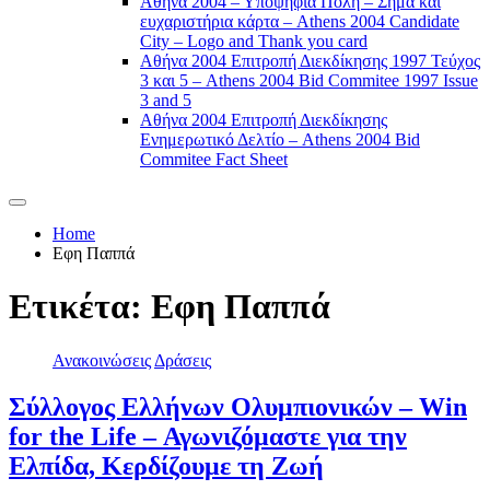
Αθήνα 2004 – Υποψήφια Πόλη – Σήμα και
ευχαριστήρια κάρτα – Athens 2004 Candidate
City – Logo and Thank you card
Αθήνα 2004 Επιτροπή Διεκδίκησης 1997 Τεύχος
3 και 5 – Athens 2004 Bid Commitee 1997 Issue
3 and 5
Αθήνα 2004 Επιτροπή Διεκδίκησης
Ενημερωτικό Δελτίο – Athens 2004 Bid
Commitee Fact Sheet
Home
Εφη Παππά
Ετικέτα:
Εφη Παππά
Ανακοινώσεις
Δράσεις
Σύλλογος Ελλήνων Ολυμπιονικών – Win
for the Life – Αγωνιζόμαστε για την
Ελπίδα, Κερδίζουμε τη Ζωή