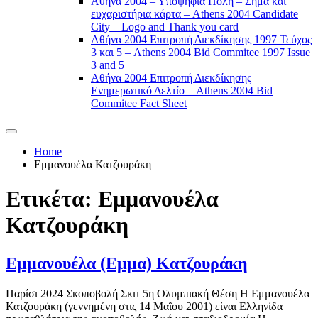
Αθήνα 2004 – Υποψήφια Πόλη – Σήμα και
ευχαριστήρια κάρτα – Athens 2004 Candidate
City – Logo and Thank you card
Αθήνα 2004 Επιτροπή Διεκδίκησης 1997 Τεύχος
3 και 5 – Athens 2004 Bid Commitee 1997 Issue
3 and 5
Αθήνα 2004 Επιτροπή Διεκδίκησης
Ενημερωτικό Δελτίο – Athens 2004 Bid
Commitee Fact Sheet
Home
Εμμανουέλα Κατζουράκη
Ετικέτα:
Εμμανουέλα
Κατζουράκη
Εμμανουέλα (Εμμα) Κατζουράκη
Παρίσι 2024 Σκοποβολή Σκιτ 5η Ολυμπιακή Θέση Η Εμμανουέλα
Κατζουράκη (γεννημένη στις 14 Μαΐου 2001) είναι Ελληνίδα