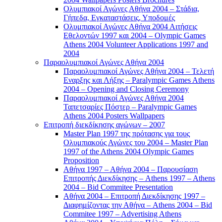
Ολυμπιακοί Αγώνες Αθήνα 2004 – Στάδια,
Γήπεδα, Εγκαταστάσεις, Υποδομές
Ολυμπιακοί Αγώνες Αθήνα 2004 Αιτήσεις
Εθελοντών 1997 και 2004 – Olympic Games
Athens 2004 Volunteer Applications 1997 and
2004
Παραολυμπιακοί Αγώνες Αθήνα 2004
Παραολυμπιακοί Αγώνες Αθήνα 2004 – Τελετή
Εναρξης και Λήξης – Paralympic Games Athens
2004 – Opening and Closing Ceremony
Παραολυμπιακοί Αγώνες Αθήνα 2004
Ταπετσαρίες Πόστερ – Paralympic Games
Athens 2004 Posters Wallpapers
Επιτροπή διεκδίκησης αγώνων – 2007
Master Plan 1997 της πρότασης για τους
Ολυμπιακούς Αγώνες του 2004 – Master Plan
1997 of the Athens 2004 Olympic Games
Proposition
Αθήνα 1997 – Αθήνα 2004 – Παρουσίαση
Επιτροπής Διεκδίκησης – Athens 1997 – Athens
2004 – Bid Commitee Presentation
Αθήνα 2004 – Επιτροπή Διεκδίκησης 1997 –
Διαφημίζοντας την Αθήνα – Athens 2004 – Bid
Commitee 1997 – Advertising Athens