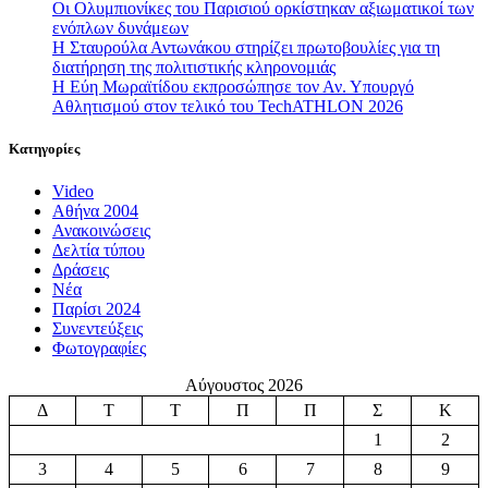
Οι Ολυμπιονίκες του Παρισιού ορκίστηκαν αξιωματικοί των
ενόπλων δυνάμεων
Η Σταυρούλα Αντωνάκου στηρίζει πρωτοβουλίες για τη
διατήρηση της πολιτιστικής κληρονομιάς
Η Εύη Μωραϊτίδου εκπροσώπησε τον Αν. Υπουργό
Αθλητισμού στον τελικό του TechATHLON 2026
Κατηγορίες
Video
Αθήνα 2004
Ανακοινώσεις
Δελτία τύπου
Δράσεις
Νέα
Παρίσι 2024
Συνεντεύξεις
Φωτογραφίες
Αύγουστος 2026
Δ
Τ
Τ
Π
Π
Σ
Κ
1
2
3
4
5
6
7
8
9