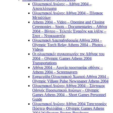
Ολυμπιακοί Αγώνες – Αθήνα 2004 –
Αποτελέσματα
Ολυμπιακοί Αγώνες Αθήνα 2004 – Πίνακας
Μεταλλίων
Athens 2004 – Video – Opening and Closing
Ceremonies – Spots – Documentaries – Αθήνα
2004 – Βίντεο – Τελετές Έναρξης και λήξης –
Σποτ – Ντοκιμαντέρ
Ολυμπιακή Λαμπαδηδρομία Αθήνα 2004 –
Olympic Torch Relay Athens 2004 – Photos –
Videos
Οι ολυμπιακές συγκοινωνίες της Αθήνας του
2004 – Olympic Games Athens 2004
Transportations
Αθήνα 2004 – Αρχεία προστασίας οθόνης –
Athens 2004 – Screensavers
Εφημερίδα Ολυμπιακού Χωριού Αθήνα 2004 –
Olympic Village Pulse Newspaper Athens 2004
Ολυμπιακοί Αγώνες Αθήνα 2004 – Σύντομος
Οδηγός Προσωπικού Αγώνων – Olympic
Games Athens 2004 – Short Games Personnel
Guide
Ολυμπιακοί Αγώνες Αθήνα 2004 Ταπετσαρίες
Πόστερ Φυλλάδια – Olympic Games Athens
2004 Wallpapers Posters Brochures