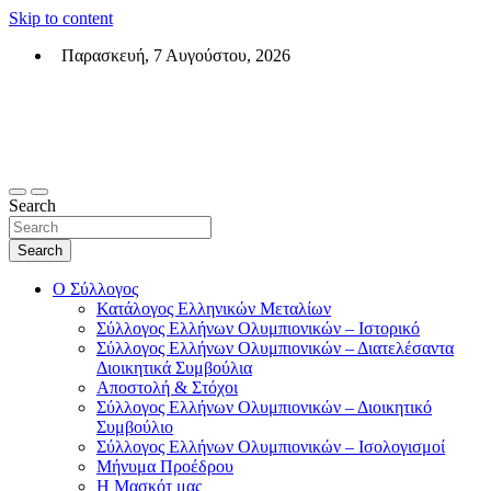
Skip to content
Παρασκευή, 7 Αυγούστου, 2026
Σύλλογος Ελλήνων Ολυμπιονικών (ΣΕΟ)
Επίσημη σελίδα του θεσμικού φορεά των Ελλήνων Ολυμπιονικών
Search
Search
Ο Σύλλογος
Κατάλογος Ελληνικών Μεταλίων
Σύλλογος Ελλήνων Ολυμπιονικών – Ιστορικό
Σύλλογος Ελλήνων Ολυμπιονικών – Διατελέσαντα
Διοικητικά Συμβούλια
Αποστολή & Στόχοι
Σύλλογος Ελλήνων Ολυμπιονικών – Διοικητικό
Συμβούλιο
Σύλλογος Ελλήνων Ολυμπιονικών – Ισολογισμοί
Μήνυμα Προέδρου
Η Μασκότ μας