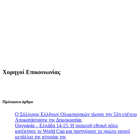
Χορηγοί Επικοινωνίας
Πρόσφατα άρθρα
Ο Σύλλογος Ελλήνων Ολυμπιονικών τίμησε την 52η επέτειο
Αποκατάστασης της Δημοκρατίας
Ουγγαρία – Ελλάδα 14-15: Η τρομερή εθνική πόλο
κατέκτησε το World Cup και πανηγύρισε το πρώτο χρυσό
μετάλλιο της ιστορίας της