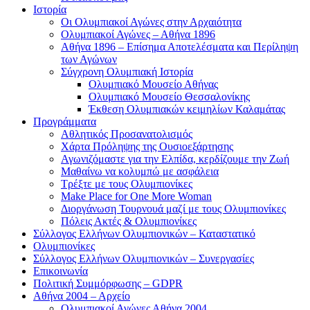
Ιστορία
Οι Ολυμπιακοί Αγώνες στην Αρχαιότητα
Ολυμπιακοί Αγώνες – Αθήνα 1896
Αθήνα 1896 – Επίσημα Αποτελέσματα και Περίληψη
των Αγώνων
Σύγχρονη Ολυμπιακή Ιστορία
Ολυμπιακό Μουσείο Αθήνας
Ολυμπιακό Μουσείο Θεσσαλονίκης
Έκθεση Ολυμπιακών κειμηλίων Καλαμάτας
Προγράμματα
Αθλητικός Προσανατολισμός
Χάρτα Πρόληψης της Ουσιοεξάρτησης
Αγωνιζόμαστε για την Ελπίδα, κερδίζουμε την Ζωή
Μαθαίνω να κολυμπώ με ασφάλεια
Τρέξτε με τους Ολυμπιονίκες
Make Place for One More Woman
Διοργάνωση Τουρνουά μαζί με τους Ολυμπιονίκες
Πόλεις Ακτές & Ολυμπιονίκες
Σύλλογος Ελλήνων Ολυμπιονικών – Καταστατικό
Ολυμπιονίκες
Σύλλογος Ελλήνων Ολυμπιονικών – Συνεργασίες
Επικοινωνία
Πολιτική Συμμόρφωσης – GDPR
Αθήνα 2004 – Αρχείο
Ολυμπιακοί Αγώνες Αθήνα 2004