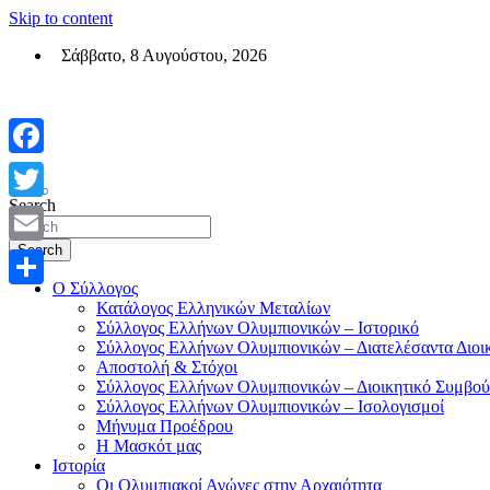
Skip to content
Σάββατο, 8 Αυγούστου, 2026
Σύλλογος Ελλήνων Ολυμπιονικών (ΣΕΟ)
Επίσημη σελίδα του θεσμικού φορεά των Ελλήνων Ολυμπιονικών
Facebook
Search
Twitter
Search
Email
Ο Σύλλογος
Μοιραστείτε
Κατάλογος Ελληνικών Μεταλίων
Σύλλογος Ελλήνων Ολυμπιονικών – Ιστορικό
Σύλλογος Ελλήνων Ολυμπιονικών – Διατελέσαντα Διοι
Αποστολή & Στόχοι
Σύλλογος Ελλήνων Ολυμπιονικών – Διοικητικό Συμβού
Σύλλογος Ελλήνων Ολυμπιονικών – Ισολογισμοί
Μήνυμα Προέδρου
Η Μασκότ μας
Ιστορία
Οι Ολυμπιακοί Αγώνες στην Αρχαιότητα