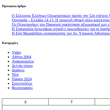
Πρόσφατα άρθρα
Ο Σύλλογος Ελλήνων Ολυμπιονικών τίμησε την 52η επέτειο 
Ουγγαρία – Ελλάδα 14-15: Η τρομερή εθνική πόλο κατέκτησε 
Οι Ολυμπιονίκες του Παρισιού ορκίστηκαν αξιωματικοί των
Η Σταυρούλα Αντωνάκου στηρίζει πρωτοβουλίες για τη διατήρ
Η Εύη Μωραϊτίδου εκπροσώπησε τον Αν. Υπουργό Αθλητισ
Κατηγορίες
Video
Αθήνα 2004
Ανακοινώσεις
Δελτία τύπου
Δράσεις
Νέα
Παρίσι 2024
Συνεντεύξεις
Φωτογραφίες
Δ
Τ