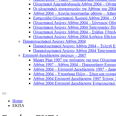
Ολυμπιακή Λαμπαδηδρομία Αθήνα 2004 – Olympic
Οι ολυμπιακές συγκοινωνίες της Αθήνας του 2004
Αθήνα 2004 – Αρχεία προστασίας οθόνης – Athen
Εφημερίδα Ολυμπιακού Χωριού Αθήνα 2004 – Oly
Ολυμπιακοί Αγώνες Αθήνα 2004 – Σύντομος Οδη
Ολυμπιακοί Αγώνες Αθήνα 2004 Ταπετσαρίες Πόσ
Ολυμπιακοί Αγώνες Αθήνα 2004 – Στάδια, Γήπεδ
Ολυμπιακοί Αγώνες Αθήνα 2004 Αιτήσεις Εθελοντ
Παραολυμπιακοί Αγώνες Αθήνα 2004
Παραολυμπιακοί Αγώνες Αθήνα 2004 – Τελετή Εν
Παραολυμπιακοί Αγώνες Αθήνα 2004 Ταπετσαρίες
Επιτροπή διεκδίκησης αγώνων – 2007
Master Plan 1997 της πρότασης για τους Ολυμπια
Αθήνα 1997 – Αθήνα 2004 – Παρουσίαση Επιτροπή
Αθήνα 2004 – Επιτροπή Διεκδίκησης 1997 – Διαφ
Αθήνα 2004 – Υποψήφια Πόλη – Σήμα και ευχαρισ
Αθήνα 2004 Επιτροπή Διεκδίκησης 1997 Τεύχος 3
Αθήνα 2004 Επιτροπή Διεκδίκησης Ενημερωτικό Δ
Home
ΕΚΠΑ