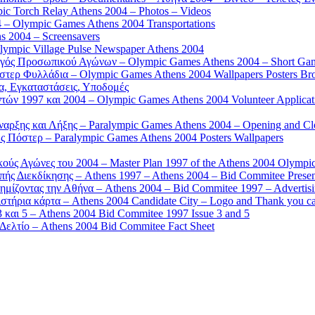
 Torch Relay Athens 2004 – Photos – Videos
 – Olympic Games Athens 2004 Transportations
s 2004 – Screensavers
mpic Village Pulse Newspaper Athens 2004
γός Προσωπικού Αγώνων – Olympic Games Athens 2004 – Short Gam
τερ Φυλλάδια – Olympic Games Athens 2004 Wallpapers Posters Br
α, Εγκαταστάσεις, Υποδομές
ών 1997 και 2004 – Olympic Games Athens 2004 Volunteer Applicat
αρξης και Λήξης – Paralympic Games Athens 2004 – Opening and C
 Πόστερ – Paralympic Games Athens 2004 Posters Wallpapers
κούς Αγώνες του 2004 – Master Plan 1997 of the Athens 2004 Olympi
ς Διεκδίκησης – Athens 1997 – Athens 2004 – Bid Commitee Presen
ημίζοντας την Αθήνα – Athens 2004 – Bid Commitee 1997 – Advertis
τήρια κάρτα – Athens 2004 Candidate City – Logo and Thank you c
 και 5 – Athens 2004 Bid Commitee 1997 Issue 3 and 5
ελτίο – Athens 2004 Bid Commitee Fact Sheet