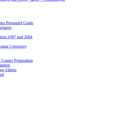
es Personnel Guide
ochures
ions 1997 and 2004
losing Ceremony
c Games Proposition
tation
ing Athens
ard