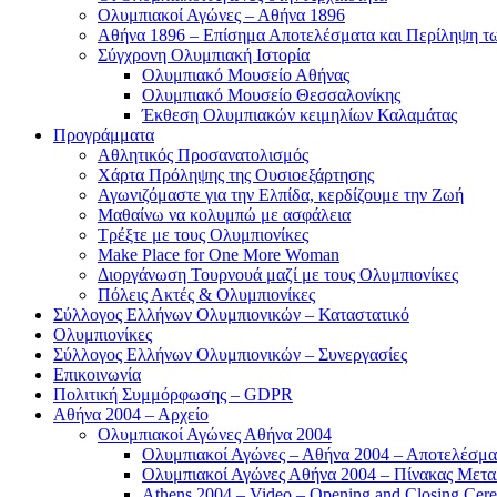
Ολυμπιακοί Αγώνες – Αθήνα 1896
Αθήνα 1896 – Επίσημα Αποτελέσματα και Περίληψη 
Σύγχρονη Ολυμπιακή Ιστορία
Ολυμπιακό Μουσείο Αθήνας
Ολυμπιακό Μουσείο Θεσσαλονίκης
Έκθεση Ολυμπιακών κειμηλίων Καλαμάτας
Προγράμματα
Αθλητικός Προσανατολισμός
Χάρτα Πρόληψης της Ουσιοεξάρτησης
Αγωνιζόμαστε για την Ελπίδα, κερδίζουμε την Ζωή
Μαθαίνω να κολυμπώ με ασφάλεια
Τρέξτε με τους Ολυμπιονίκες
Make Place for One More Woman
Διοργάνωση Τουρνουά μαζί με τους Ολυμπιονίκες
Πόλεις Ακτές & Ολυμπιονίκες
Σύλλογος Ελλήνων Ολυμπιονικών – Καταστατικό
Ολυμπιονίκες
Σύλλογος Ελλήνων Ολυμπιονικών – Συνεργασίες
Επικοινωνία
Πολιτική Συμμόρφωσης – GDPR
Αθήνα 2004 – Αρχείο
Ολυμπιακοί Αγώνες Αθήνα 2004
Ολυμπιακοί Αγώνες – Αθήνα 2004 – Αποτελέσμα
Ολυμπιακοί Αγώνες Αθήνα 2004 – Πίνακας Μετα
Athens 2004 – Video – Opening and Closing Cere