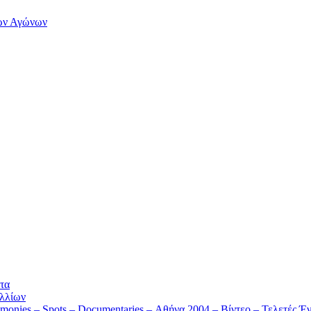
των Αγώνων
τα
λλίων
monies – Spots – Documentaries – Αθήνα 2004 – Βίντεο – Τελετές Έν