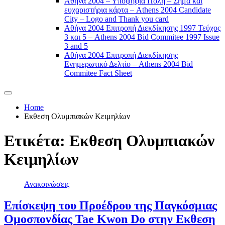
Αθήνα 2004 – Υποψήφια Πόλη – Σήμα και
ευχαριστήρια κάρτα – Athens 2004 Candidate
City – Logo and Thank you card
Αθήνα 2004 Επιτροπή Διεκδίκησης 1997 Τεύχος
3 και 5 – Athens 2004 Bid Commitee 1997 Issue
3 and 5
Αθήνα 2004 Επιτροπή Διεκδίκησης
Ενημερωτικό Δελτίο – Athens 2004 Bid
Commitee Fact Sheet
Home
Εκθεση Ολυμπιακών Κειμηλίων
Ετικέτα:
Εκθεση Ολυμπιακών
Κειμηλίων
Ανακοινώσεις
Επίσκεψη του Προέδρου της Παγκόσμιας
Ομοσπονδίας Tae Kwon Do στην Εκθεση