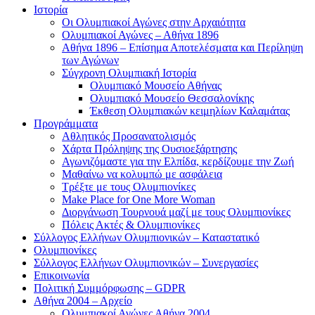
Ιστορία
Οι Ολυμπιακοί Αγώνες στην Αρχαιότητα
Ολυμπιακοί Αγώνες – Αθήνα 1896
Αθήνα 1896 – Επίσημα Αποτελέσματα και Περίληψη
των Αγώνων
Σύγχρονη Ολυμπιακή Ιστορία
Ολυμπιακό Μουσείο Αθήνας
Ολυμπιακό Μουσείο Θεσσαλονίκης
Έκθεση Ολυμπιακών κειμηλίων Καλαμάτας
Προγράμματα
Αθλητικός Προσανατολισμός
Χάρτα Πρόληψης της Ουσιοεξάρτησης
Αγωνιζόμαστε για την Ελπίδα, κερδίζουμε την Ζωή
Μαθαίνω να κολυμπώ με ασφάλεια
Τρέξτε με τους Ολυμπιονίκες
Make Place for One More Woman
Διοργάνωση Τουρνουά μαζί με τους Ολυμπιονίκες
Πόλεις Ακτές & Ολυμπιονίκες
Σύλλογος Ελλήνων Ολυμπιονικών – Καταστατικό
Ολυμπιονίκες
Σύλλογος Ελλήνων Ολυμπιονικών – Συνεργασίες
Επικοινωνία
Πολιτική Συμμόρφωσης – GDPR
Αθήνα 2004 – Αρχείο
Ολυμπιακοί Αγώνες Αθήνα 2004