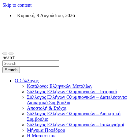
Skip to content
Κυριακή, 9 Αυγούστου, 2026
Σύλλογος Ελλήνων Ολυμπιονικών (ΣΕΟ)
Επίσημη σελίδα του θεσμικού φορεά των Ελλήνων Ολυμπιονικών
Search
Search
Ο Σύλλογος
Κατάλογος Ελληνικών Μεταλίων
Σύλλογος Ελλήνων Ολυμπιονικών – Ιστορικό
Σύλλογος Ελλήνων Ολυμπιονικών – Διατελέσαντα
Διοικητικά Συμβούλια
Αποστολή & Στόχοι
Σύλλογος Ελλήνων Ολυμπιονικών – Διοικητικό
Συμβούλιο
Σύλλογος Ελλήνων Ολυμπιονικών – Ισολογισμοί
Μήνυμα Προέδρου
Η Μασκότ μας