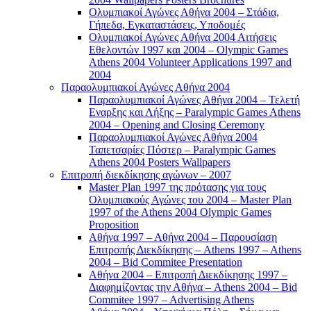
Ολυμπιακοί Αγώνες Αθήνα 2004 – Στάδια,
Γήπεδα, Εγκαταστάσεις, Υποδομές
Ολυμπιακοί Αγώνες Αθήνα 2004 Αιτήσεις
Εθελοντών 1997 και 2004 – Olympic Games
Athens 2004 Volunteer Applications 1997 and
2004
Παραολυμπιακοί Αγώνες Αθήνα 2004
Παραολυμπιακοί Αγώνες Αθήνα 2004 – Τελετή
Εναρξης και Λήξης – Paralympic Games Athens
2004 – Opening and Closing Ceremony
Παραολυμπιακοί Αγώνες Αθήνα 2004
Ταπετσαρίες Πόστερ – Paralympic Games
Athens 2004 Posters Wallpapers
Επιτροπή διεκδίκησης αγώνων – 2007
Master Plan 1997 της πρότασης για τους
Ολυμπιακούς Αγώνες του 2004 – Master Plan
1997 of the Athens 2004 Olympic Games
Proposition
Αθήνα 1997 – Αθήνα 2004 – Παρουσίαση
Επιτροπής Διεκδίκησης – Athens 1997 – Athens
2004 – Bid Commitee Presentation
Αθήνα 2004 – Επιτροπή Διεκδίκησης 1997 –
Διαφημίζοντας την Αθήνα – Athens 2004 – Bid
Commitee 1997 – Advertising Athens