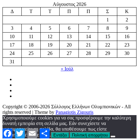
Αύγουστος 2026
Δ
Τ
Τ
Π
Π
Σ
Κ
1
2
3
4
5
6
7
8
9
10
11
12
13
14
15
16
17
18
19
20
21
22
23
24
25
26
27
28
29
30
31
« Ιούλ
Copyright © 2006-2026 Σύλλογος Ελλήνων Ολυμπιονικών - All
rights reserved | Theme by
Panagiotis Zigouris
Χρησιμοποιούμε cookies για να σας προσφέρουμε την καλύτερη
δυνατή εμπειρία στη σελίδα μας. Εάν συνεχίσετε να
χρησιμοποιείτε τη σελίδα, θα υποθέσουμε πως είστε
Facebook
Twitter
Email
Μοιραστείτε
ικανοποιημένοι με αυτό.
Εντάξει
Πολιτική απορρήτου