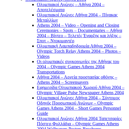
Ολυμπιακοί Αγώνες – Αθήνα 2004 –
Αποτελέσματα
Ολυμπιακοί Αγώνες Αθήνα 2004 – Πίνακας
Μεταλλίων
Athens 2004 – Video – Opening and Closing
Ceremonies – Spots – Documentaries – Αθήνα
2004 – Βίντεο – Τελετές Έναρξης και λήξης –
Σποτ – Ντοκιμαντέρ
Ολυμπιακή Λαμπαδηδρομία Αθήνα 2004 –
Olympic Torch Relay Athens 2004 – Photos –
Videos
Οι ολυμπιακές συγκοινωνίες της Αθήνας του
2004 – Olympic Games Athens 2004
Transportations
Αθήνα 2004 – Αρχεία προστασίας οθόνης –
Athens 2004 – Screensavers
Εφημερίδα Ολυμπιακού Χωριού Αθήνα 2004 –
Olympic Village Pulse Newspaper Athens 2004
Ολυμπιακοί Αγώνες Αθήνα 2004 – Σύντομος
Οδηγός Προσωπικού Αγώνων – Olympic
Games Athens 2004 – Short Games Personnel
Guide
Ολυμπιακοί Αγώνες Αθήνα 2004 Ταπετσαρίες
Πόστερ Φυλλάδια – Olympic Games Athens
2004 Wallpapers Posters Brochures