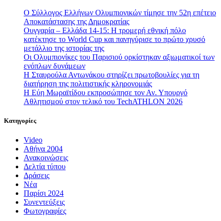
Ο Σύλλογος Ελλήνων Ολυμπιονικών τίμησε την 52η επέτειο
Αποκατάστασης της Δημοκρατίας
Ουγγαρία – Ελλάδα 14-15: Η τρομερή εθνική πόλο
κατέκτησε το World Cup και πανηγύρισε το πρώτο χρυσό
μετάλλιο της ιστορίας της
Οι Ολυμπιονίκες του Παρισιού ορκίστηκαν αξιωματικοί των
ενόπλων δυνάμεων
Η Σταυρούλα Αντωνάκου στηρίζει πρωτοβουλίες για τη
διατήρηση της πολιτιστικής κληρονομιάς
Η Εύη Μωραϊτίδου εκπροσώπησε τον Αν. Υπουργό
Αθλητισμού στον τελικό του TechATHLON 2026
Κατηγορίες
Video
Αθήνα 2004
Ανακοινώσεις
Δελτία τύπου
Δράσεις
Νέα
Παρίσι 2024
Συνεντεύξεις
Φωτογραφίες