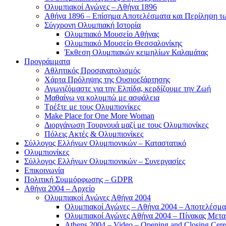
Ολυμπιακοί Αγώνες – Αθήνα 1896
Αθήνα 1896 – Επίσημα Αποτελέσματα και Περίληψη 
Σύγχρονη Ολυμπιακή Ιστορία
Ολυμπιακό Μουσείο Αθήνας
Ολυμπιακό Μουσείο Θεσσαλονίκης
Έκθεση Ολυμπιακών κειμηλίων Καλαμάτας
Προγράμματα
Αθλητικός Προσανατολισμός
Χάρτα Πρόληψης της Ουσιοεξάρτησης
Αγωνιζόμαστε για την Ελπίδα, κερδίζουμε την Ζωή
Μαθαίνω να κολυμπώ με ασφάλεια
Τρέξτε με τους Ολυμπιονίκες
Make Place for One More Woman
Διοργάνωση Τουρνουά μαζί με τους Ολυμπιονίκες
Πόλεις Ακτές & Ολυμπιονίκες
Σύλλογος Ελλήνων Ολυμπιονικών – Καταστατικό
Ολυμπιονίκες
Σύλλογος Ελλήνων Ολυμπιονικών – Συνεργασίες
Επικοινωνία
Πολιτική Συμμόρφωσης – GDPR
Αθήνα 2004 – Αρχείο
Ολυμπιακοί Αγώνες Αθήνα 2004
Ολυμπιακοί Αγώνες – Αθήνα 2004 – Αποτελέσμα
Ολυμπιακοί Αγώνες Αθήνα 2004 – Πίνακας Μετα
Athens 2004 – Video – Opening and Closing Cere