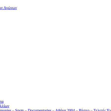
των Αγώνων
τα
λλίων
monies – Spots – Documentaries – Αθήνα 2004 – Βίντεο – Τελετές Έν