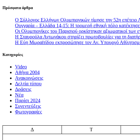
Πρόσφατα άρθρα
Ο Σύλλογος Ελλήνων Ολυμπιονικών τίμησε την 52η επέτειο 
Ουγγαρία – Ελλάδα 14-15: Η τρομερή εθνική πόλο κατέκτησε 
Οι Ολυμπιονίκες του Παρισιού ορκίστηκαν αξιωματικοί των
Η Σταυρούλα Αντωνάκου στηρίζει πρωτοβουλίες για τη διατήρ
Η Εύη Μωραϊτίδου εκπροσώπησε τον Αν. Υπουργό Αθλητισ
Κατηγορίες
Video
Αθήνα 2004
Ανακοινώσεις
Δελτία τύπου
Δράσεις
Νέα
Παρίσι 2024
Συνεντεύξεις
Φωτογραφίες
Δ
Τ