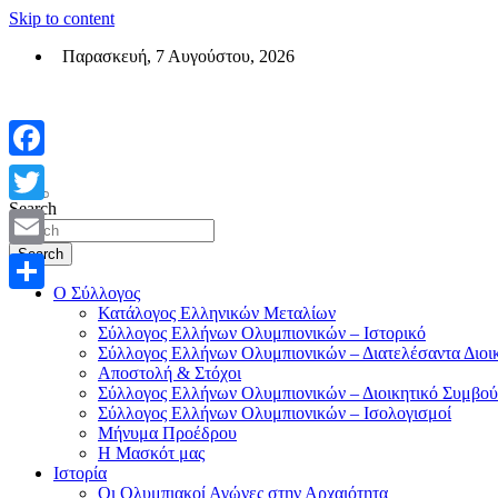
Skip to content
Παρασκευή, 7 Αυγούστου, 2026
Σύλλογος Ελλήνων Ολυμπιονικών (ΣΕΟ)
Επίσημη σελίδα του θεσμικού φορεά των Ελλήνων Ολυμπιονικών
Facebook
Search
Twitter
Search
Email
Ο Σύλλογος
Μοιραστείτε
Κατάλογος Ελληνικών Μεταλίων
Σύλλογος Ελλήνων Ολυμπιονικών – Ιστορικό
Σύλλογος Ελλήνων Ολυμπιονικών – Διατελέσαντα Διοι
Αποστολή & Στόχοι
Σύλλογος Ελλήνων Ολυμπιονικών – Διοικητικό Συμβού
Σύλλογος Ελλήνων Ολυμπιονικών – Ισολογισμοί
Μήνυμα Προέδρου
Η Μασκότ μας
Ιστορία
Οι Ολυμπιακοί Αγώνες στην Αρχαιότητα