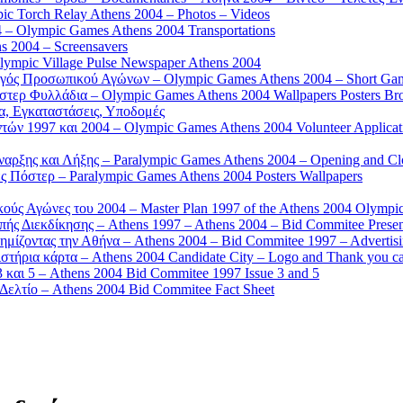
 Torch Relay Athens 2004 – Photos – Videos
 – Olympic Games Athens 2004 Transportations
s 2004 – Screensavers
mpic Village Pulse Newspaper Athens 2004
γός Προσωπικού Αγώνων – Olympic Games Athens 2004 – Short Gam
τερ Φυλλάδια – Olympic Games Athens 2004 Wallpapers Posters Br
α, Εγκαταστάσεις, Υποδομές
ών 1997 και 2004 – Olympic Games Athens 2004 Volunteer Applicat
αρξης και Λήξης – Paralympic Games Athens 2004 – Opening and C
 Πόστερ – Paralympic Games Athens 2004 Posters Wallpapers
κούς Αγώνες του 2004 – Master Plan 1997 of the Athens 2004 Olympi
ς Διεκδίκησης – Athens 1997 – Athens 2004 – Bid Commitee Presen
ημίζοντας την Αθήνα – Athens 2004 – Bid Commitee 1997 – Advertis
τήρια κάρτα – Athens 2004 Candidate City – Logo and Thank you c
 και 5 – Athens 2004 Bid Commitee 1997 Issue 3 and 5
ελτίο – Athens 2004 Bid Commitee Fact Sheet