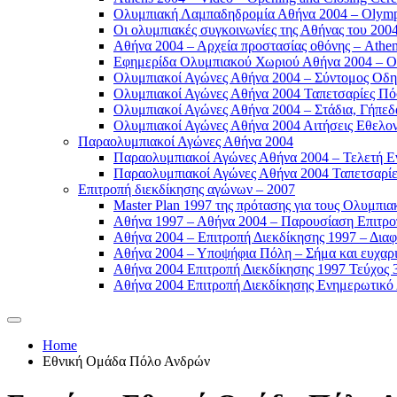
Ολυμπιακή Λαμπαδηδρομία Αθήνα 2004 – Olympic
Οι ολυμπιακές συγκοινωνίες της Αθήνας του 2004
Αθήνα 2004 – Αρχεία προστασίας οθόνης – Athen
Εφημερίδα Ολυμπιακού Χωριού Αθήνα 2004 – Oly
Ολυμπιακοί Αγώνες Αθήνα 2004 – Σύντομος Οδη
Ολυμπιακοί Αγώνες Αθήνα 2004 Ταπετσαρίες Πόσ
Ολυμπιακοί Αγώνες Αθήνα 2004 – Στάδια, Γήπεδ
Ολυμπιακοί Αγώνες Αθήνα 2004 Αιτήσεις Εθελοντ
Παραολυμπιακοί Αγώνες Αθήνα 2004
Παραολυμπιακοί Αγώνες Αθήνα 2004 – Τελετή Εν
Παραολυμπιακοί Αγώνες Αθήνα 2004 Ταπετσαρίες
Επιτροπή διεκδίκησης αγώνων – 2007
Master Plan 1997 της πρότασης για τους Ολυμπια
Αθήνα 1997 – Αθήνα 2004 – Παρουσίαση Επιτροπή
Αθήνα 2004 – Επιτροπή Διεκδίκησης 1997 – Διαφ
Αθήνα 2004 – Υποψήφια Πόλη – Σήμα και ευχαρισ
Αθήνα 2004 Επιτροπή Διεκδίκησης 1997 Τεύχος 3
Αθήνα 2004 Επιτροπή Διεκδίκησης Ενημερωτικό Δ
Home
Εθνική Ομάδα Πόλο Ανδρών