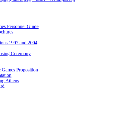
es Personnel Guide
ochures
ions 1997 and 2004
losing Ceremony
c Games Proposition
tation
ing Athens
ard