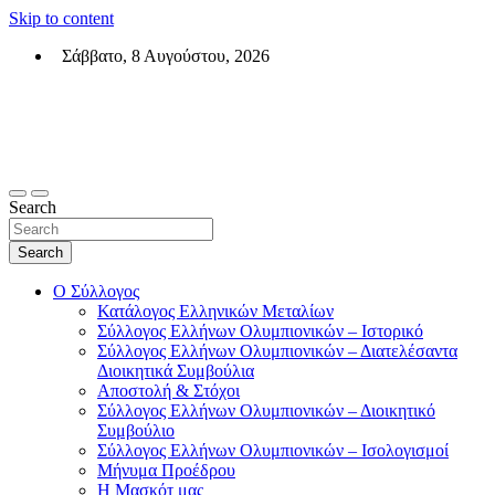
Skip to content
Σάββατο, 8 Αυγούστου, 2026
Σύλλογος Ελλήνων Ολυμπιονικών (ΣΕΟ)
Επίσημη σελίδα του θεσμικού φορεά των Ελλήνων Ολυμπιονικών
Search
Search
Ο Σύλλογος
Κατάλογος Ελληνικών Μεταλίων
Σύλλογος Ελλήνων Ολυμπιονικών – Ιστορικό
Σύλλογος Ελλήνων Ολυμπιονικών – Διατελέσαντα
Διοικητικά Συμβούλια
Αποστολή & Στόχοι
Σύλλογος Ελλήνων Ολυμπιονικών – Διοικητικό
Συμβούλιο
Σύλλογος Ελλήνων Ολυμπιονικών – Ισολογισμοί
Μήνυμα Προέδρου
Η Μασκότ μας