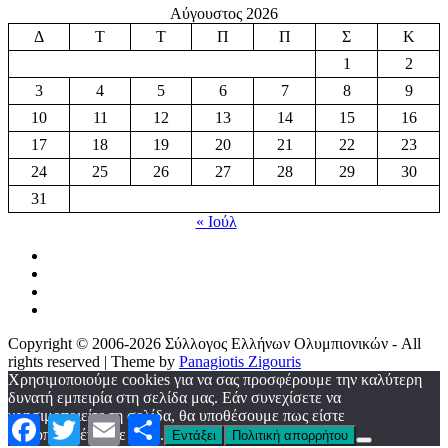
Αύγουστος 2026
Δ
Τ
Τ
Π
Π
Σ
Κ
1
2
3
4
5
6
7
8
9
10
11
12
13
14
15
16
17
18
19
20
21
22
23
24
25
26
27
28
29
30
31
« Ιούλ
Copyright © 2006-2026 Σύλλογος Ελλήνων Ολυμπιονικών - All
rights reserved | Theme by
Panagiotis Zigouris
Χρησιμοποιούμε cookies για να σας προσφέρουμε την καλύτερη
δυνατή εμπειρία στη σελίδα μας. Εάν συνεχίσετε να
χρησιμοποιείτε τη σελίδα, θα υποθέσουμε πως είστε
Facebook
Twitter
Email
Μοιραστείτε
ικανοποιημένοι με αυτό.
Εντάξει
Πολιτική απορρήτου