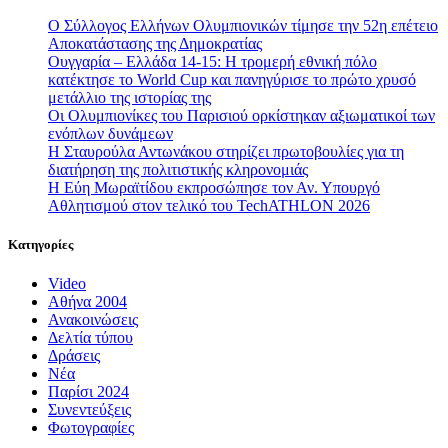
Ο Σύλλογος Ελλήνων Ολυμπιονικών τίμησε την 52η επέτειο
Αποκατάστασης της Δημοκρατίας
Ουγγαρία – Ελλάδα 14-15: Η τρομερή εθνική πόλο
κατέκτησε το World Cup και πανηγύρισε το πρώτο χρυσό
μετάλλιο της ιστορίας της
Οι Ολυμπιονίκες του Παρισιού ορκίστηκαν αξιωματικοί των
ενόπλων δυνάμεων
Η Σταυρούλα Αντωνάκου στηρίζει πρωτοβουλίες για τη
διατήρηση της πολιτιστικής κληρονομιάς
Η Εύη Μωραϊτίδου εκπροσώπησε τον Αν. Υπουργό
Αθλητισμού στον τελικό του TechATHLON 2026
Κατηγορίες
Video
Αθήνα 2004
Ανακοινώσεις
Δελτία τύπου
Δράσεις
Νέα
Παρίσι 2024
Συνεντεύξεις
Φωτογραφίες