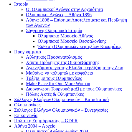
Ιστορία
Οι Ολυμπιακοί Αγώνες στην Αρχαιότητα
Ολυμπιακοί Αγώνες – Αθήνα 1896
Αθήνα 1896 – Επίσημα Αποτελέσματα και Περίληψη
των Αγώνων
Σύγχρονη Ολυμπιακή Ιστορία
Ολυμπιακό Μουσείο Αθήνας
Ολυμπιακό Μουσείο Θεσσαλονίκης
Έκθεση Ολυμπιακών κειμηλίων Καλαμάτας
Προγράμματα
Αθλητικός Προσανατολισμός
Χάρτα Πρόληψης της Ουσιοεξάρτησης
Αγωνιζόμαστε για την Ελπίδα, κερδίζουμε την Ζωή
Μαθαίνω να κολυμπώ με ασφάλεια
Τρέξτε με τους Ολυμπιονίκες
Make Place for One More Woman
Διοργάνωση Τουρνουά μαζί με τους Ολυμπιονίκες
Πόλεις Ακτές & Ολυμπιονίκες
Σύλλογος Ελλήνων Ολυμπιονικών – Καταστατικό
Ολυμπιονίκες
Σύλλογος Ελλήνων Ολυμπιονικών – Συνεργασίες
Επικοινωνία
Πολιτική Συμμόρφωσης – GDPR
Αθήνα 2004 – Αρχείο
Ολυμπιακοί Αγώνες Αθήνα 2004