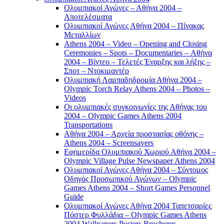
Ολυμπιακοί Αγώνες – Αθήνα 2004 –
Αποτελέσματα
Ολυμπιακοί Αγώνες Αθήνα 2004 – Πίνακας
Μεταλλίων
Athens 2004 – Video – Opening and Closing
Ceremonies – Spots – Documentaries – Αθήνα
2004 – Βίντεο – Τελετές Έναρξης και λήξης –
Σποτ – Ντοκιμαντέρ
Ολυμπιακή Λαμπαδηδρομία Αθήνα 2004 –
Olympic Torch Relay Athens 2004 – Photos –
Videos
Οι ολυμπιακές συγκοινωνίες της Αθήνας του
2004 – Olympic Games Athens 2004
Transportations
Αθήνα 2004 – Αρχεία προστασίας οθόνης –
Athens 2004 – Screensavers
Εφημερίδα Ολυμπιακού Χωριού Αθήνα 2004 –
Olympic Village Pulse Newspaper Athens 2004
Ολυμπιακοί Αγώνες Αθήνα 2004 – Σύντομος
Οδηγός Προσωπικού Αγώνων – Olympic
Games Athens 2004 – Short Games Personnel
Guide
Ολυμπιακοί Αγώνες Αθήνα 2004 Ταπετσαρίες
Πόστερ Φυλλάδια – Olympic Games Athens
2004 Wallpapers Posters Brochures