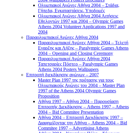
Ολυμπιακοί Αγώνες Αθήνα 2004 – Στάδια,
Γήπεδα, Εγκαταστάσεις, Υποδομές
Ολυμπιακοί Αγώνες Αθήνα 2004 Αιτήσεις
Εθελοντών 1997 και 2004 – Olympic Games
Athens 2004 Volunteer Applications 1997 and
2004
Παραολυμπιακοί Αγώνες Αθήνα 2004
Παραολυμπιακοί Αγώνες Αθήνα 2004 – Τελετή
Εναρξης και Λήξης – Paralympic Games Athens
2004 – Opening and Closing Ceremony
Παραολυμπιακοί Αγώνες Αθήνα 2004
Ταπετσαρίες Πόστερ – Paralympic Games
Athens 2004 Posters Wallpapers
Επιτροπή διεκδίκησης αγώνων – 2007
Master Plan 1997 της πρότασης για τους
Ολυμπιακούς Αγώνες του 2004 – Master Plan
1997 of the Athens 2004 Olympic Games
Proposition
Αθήνα 1997 – Αθήνα 2004 – Παρουσίαση
Επιτροπής Διεκδίκησης – Athens 1997 – Athens
2004 – Bid Commitee Presentation
Αθήνα 2004 – Επιτροπή Διεκδίκησης 1997 –
Διαφημίζοντας την Αθήνα – Athens 2004 – Bid
Commitee 1997 – Advertising Athens