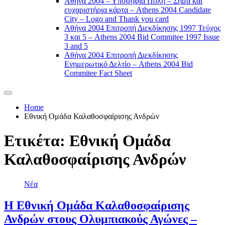
Αθήνα 2004 – Υποψήφια Πόλη – Σήμα και
ευχαριστήρια κάρτα – Athens 2004 Candidate
City – Logo and Thank you card
Αθήνα 2004 Επιτροπή Διεκδίκησης 1997 Τεύχος
3 και 5 – Athens 2004 Bid Commitee 1997 Issue
3 and 5
Αθήνα 2004 Επιτροπή Διεκδίκησης
Ενημερωτικό Δελτίο – Athens 2004 Bid
Commitee Fact Sheet
Home
Εθνική Ομάδα Καλαθοσφαίρισης Ανδρών
Ετικέτα:
Εθνική Ομάδα
Καλαθοσφαίρισης Ανδρών
Νέα
Η Εθνική Ομάδα Καλαθοσφαίρισης
Ανδρών στους Ολυμπιακούς Αγώνες –