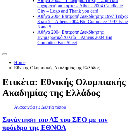
Αθήνα 2004 – Υποψήφια Πόλη – Σήμα και
ευχαριστήρια κάρτα – Athens 2004 Candidate
City – Logo and Thank you card
Αθήνα 2004 Επιτροπή Διεκδίκησης 1997 Τεύχος
3 και 5 – Athens 2004 Bid Commitee 1997 Issue
3 and 5
Αθήνα 2004 Επιτροπή Διεκδίκησης
Ενημερωτικό Δελτίο – Athens 2004 Bid
Commitee Fact Sheet
Home
Εθνικής Ολυμπιακής Ακαδημίας της Ελλάδος
Ετικέτα:
Εθνικής Ολυμπιακής
Ακαδημίας της Ελλάδος
Ανακοινώσεις
Δελτία τύπου
Συνάντηση του ΔΣ του ΣΕΟ με τον
πρόεδρο της ΕΘΝΟΑ