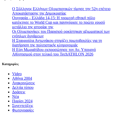
Ο Σύλλογος Ελλήνων Ολυμπιονικών τίμησε την 52η επέτειο
Αποκατάστασης της Δημοκρατίας
Ουγγαρία – Ελλάδα 14-15: Η τρομερή εθνική πόλο
κατέκτησε το World Cup και πανηγύρισε το πρώτο χρυσό
μετάλλιο της ιστορίας της
Οι Ολυμπιονίκες του Παρισιού ορκίστηκαν αξιωματικοί των
ενόπλων δυνάμεων
Η Σταυρούλα Αντωνάκου στηρίζει πρωτοβουλίες για τη
διατήρηση της πολιτιστικής κληρονομιάς
Η Εύη Μωραϊτίδου εκπροσώπησε τον Αν. Υπουργό
Αθλητισμού στον τελικό του TechATHLON 2026
Κατηγορίες
Video
Αθήνα 2004
Ανακοινώσεις
Δελτία τύπου
Δράσεις
Νέα
Παρίσι 2024
Συνεντεύξεις
Φωτογραφίες