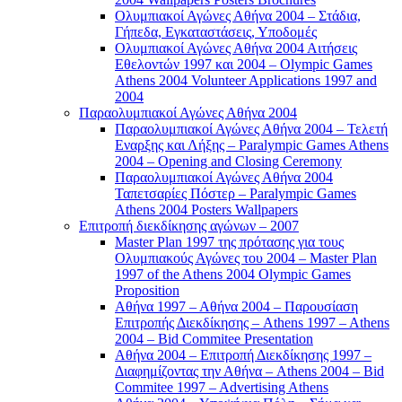
Ολυμπιακοί Αγώνες Αθήνα 2004 – Στάδια,
Γήπεδα, Εγκαταστάσεις, Υποδομές
Ολυμπιακοί Αγώνες Αθήνα 2004 Αιτήσεις
Εθελοντών 1997 και 2004 – Olympic Games
Athens 2004 Volunteer Applications 1997 and
2004
Παραολυμπιακοί Αγώνες Αθήνα 2004
Παραολυμπιακοί Αγώνες Αθήνα 2004 – Τελετή
Εναρξης και Λήξης – Paralympic Games Athens
2004 – Opening and Closing Ceremony
Παραολυμπιακοί Αγώνες Αθήνα 2004
Ταπετσαρίες Πόστερ – Paralympic Games
Athens 2004 Posters Wallpapers
Επιτροπή διεκδίκησης αγώνων – 2007
Master Plan 1997 της πρότασης για τους
Ολυμπιακούς Αγώνες του 2004 – Master Plan
1997 of the Athens 2004 Olympic Games
Proposition
Αθήνα 1997 – Αθήνα 2004 – Παρουσίαση
Επιτροπής Διεκδίκησης – Athens 1997 – Athens
2004 – Bid Commitee Presentation
Αθήνα 2004 – Επιτροπή Διεκδίκησης 1997 –
Διαφημίζοντας την Αθήνα – Athens 2004 – Bid
Commitee 1997 – Advertising Athens