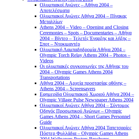
Ολυμπιακοί Αγώνες – Αθήνα 2004 –
Αποτελέσματα
Ολυμπιακοί Αγώνες Αθήνα 2004 – Πίνακας
Μεταλλίων
Athens 2004 – Video – Opening and Closing
Ceremonies – Spots – Documentaries – Αθήνα
2004 – Βίντεο – Τελετές Έναρξης και λήξης –
Σποτ – Ντοκιμαντέρ
Ολυμπιακή Λαμπαδηδρομία Αθήνα 2004 –
Olympic Torch Relay Athens 2004 – Photos –
Videos
Οι ολυμπιακές συγκοινωνίες της Αθήνας του
2004 – Olympic Games Athens 2004
Transportations
Αθήνα 2004 – Αρχεία προστασίας οθόνης –
Athens 2004 – Screensavers
Εφημερίδα Ολυμπιακού Χωριού Αθήνα 2004 –
Olympic Village Pulse Newspaper Athens 2004
Ολυμπιακοί Αγώνες Αθήνα 2004 – Σύντομος
Οδηγός Προσωπικού Αγώνων – Olympic
Games Athens 2004 – Short Games Personnel
Guide
Ολυμπιακοί Αγώνες Αθήνα 2004 Ταπετσαρίες
Πόστερ Φυλλάδια – Olympic Games Athens
2004 Wallpapers Posters Brochures