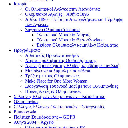
Ιστορία
Οι Ολυμπιακοί Αγώνες στην Αρχαιότητα
Ολυμπιακοί Αγώνες – Αθήνα 1896
Αθήνα 1896 – Επίσημα Αποτελέσματα και Περίληψη
των Αγώνων
Σύγχρονη Ολυμπιακή Ιστορία
Ολυμπιακό Μουσείο Αθήνας
Ολυμπιακό Μουσείο Θεσσαλονίκης
Έκθεση Ολυμπιακών κειμηλίων Καλαμάτας
Προγράμματα
Αθλητικός Προσανατολισμός
Χάρτα Πρόληψης της Ουσιοεξάρτησης
Αγωνιζόμαστε για την Ελπίδα, κερδίζουμε την Ζωή
Μαθαίνω να κολυμπώ με ασφάλεια
Τρέξτε με τους Ολυμπιονίκες
Make Place for One More Woman
Διοργάνωση Τουρνουά μαζί με τους Ολυμπιονίκες
Πόλεις Ακτές & Ολυμπιονίκες
Σύλλογος Ελλήνων Ολυμπιονικών – Καταστατικό
Ολυμπιονίκες
Σύλλογος Ελλήνων Ολυμπιονικών – Συνεργασίες
Επικοινωνία
Πολιτική Συμμόρφωσης – GDPR
Αθήνα 2004 – Αρχείο
Ολυμπιακοί Αγώνες Αθήνα 2004