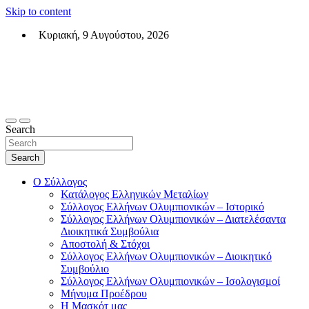
Skip to content
Κυριακή, 9 Αυγούστου, 2026
Σύλλογος Ελλήνων Ολυμπιονικών (ΣΕΟ)
Επίσημη σελίδα του θεσμικού φορεά των Ελλήνων Ολυμπιονικών
Search
Search
Ο Σύλλογος
Κατάλογος Ελληνικών Μεταλίων
Σύλλογος Ελλήνων Ολυμπιονικών – Ιστορικό
Σύλλογος Ελλήνων Ολυμπιονικών – Διατελέσαντα
Διοικητικά Συμβούλια
Αποστολή & Στόχοι
Σύλλογος Ελλήνων Ολυμπιονικών – Διοικητικό
Συμβούλιο
Σύλλογος Ελλήνων Ολυμπιονικών – Ισολογισμοί
Μήνυμα Προέδρου
Η Μασκότ μας