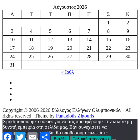
Αύγουστος 2026
Δ
Τ
Τ
Π
Π
Σ
Κ
1
2
3
4
5
6
7
8
9
10
11
12
13
14
15
16
17
18
19
20
21
22
23
24
25
26
27
28
29
30
31
« Ιούλ
Copyright © 2006-2026 Σύλλογος Ελλήνων Ολυμπιονικών - All
rights reserved | Theme by
Panagiotis Zigouris
Χρησιμοποιούμε cookies για να σας προσφέρουμε την καλύτερη
δυνατή εμπειρία στη σελίδα μας. Εάν συνεχίσετε να
χρησιμοποιείτε τη σελίδα, θα υποθέσουμε πως είστε
Facebook
Twitter
Email
Μοιραστείτε
ικανοποιημένοι με αυτό.
Εντάξει
Πολιτική απορρήτου