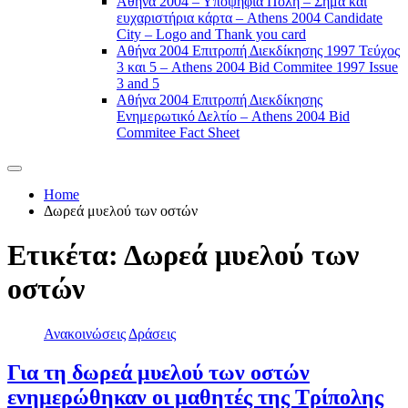
Αθήνα 2004 – Υποψήφια Πόλη – Σήμα και
ευχαριστήρια κάρτα – Athens 2004 Candidate
City – Logo and Thank you card
Αθήνα 2004 Επιτροπή Διεκδίκησης 1997 Τεύχος
3 και 5 – Athens 2004 Bid Commitee 1997 Issue
3 and 5
Αθήνα 2004 Επιτροπή Διεκδίκησης
Ενημερωτικό Δελτίο – Athens 2004 Bid
Commitee Fact Sheet
Home
Δωρεά μυελού των οστών
Ετικέτα:
Δωρεά μυελού των
οστών
Ανακοινώσεις
Δράσεις
Για τη δωρεά μυελού των οστών
ενημερώθηκαν οι μαθητές της Τρίπολης