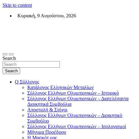
Skip to content
Κυριακή, 9 Αυγούστου, 2026
Σύλλογος Ελλήνων Ολυμπιονικών (ΣΕΟ)
Επίσημη σελίδα του θεσμικού φορεά των Ελλήνων Ολυμπιονικών
Search
Search
Ο Σύλλογος
Κατάλογος Ελληνικών Μεταλίων
Σύλλογος Ελλήνων Ολυμπιονικών – Ιστορικό
Σύλλογος Ελλήνων Ολυμπιονικών – Διατελέσαντα
Διοικητικά Συμβούλια
Αποστολή & Στόχοι
Σύλλογος Ελλήνων Ολυμπιονικών – Διοικητικό
Συμβούλιο
Σύλλογος Ελλήνων Ολυμπιονικών – Ισολογισμοί
Μήνυμα Προέδρου
Η Μασκότ μας