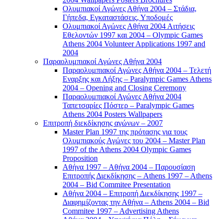
Ολυμπιακοί Αγώνες Αθήνα 2004 – Στάδια,
Γήπεδα, Εγκαταστάσεις, Υποδομές
Ολυμπιακοί Αγώνες Αθήνα 2004 Αιτήσεις
Εθελοντών 1997 και 2004 – Olympic Games
Athens 2004 Volunteer Applications 1997 and
2004
Παραολυμπιακοί Αγώνες Αθήνα 2004
Παραολυμπιακοί Αγώνες Αθήνα 2004 – Τελετή
Εναρξης και Λήξης – Paralympic Games Athens
2004 – Opening and Closing Ceremony
Παραολυμπιακοί Αγώνες Αθήνα 2004
Ταπετσαρίες Πόστερ – Paralympic Games
Athens 2004 Posters Wallpapers
Επιτροπή διεκδίκησης αγώνων – 2007
Master Plan 1997 της πρότασης για τους
Ολυμπιακούς Αγώνες του 2004 – Master Plan
1997 of the Athens 2004 Olympic Games
Proposition
Αθήνα 1997 – Αθήνα 2004 – Παρουσίαση
Επιτροπής Διεκδίκησης – Athens 1997 – Athens
2004 – Bid Commitee Presentation
Αθήνα 2004 – Επιτροπή Διεκδίκησης 1997 –
Διαφημίζοντας την Αθήνα – Athens 2004 – Bid
Commitee 1997 – Advertising Athens