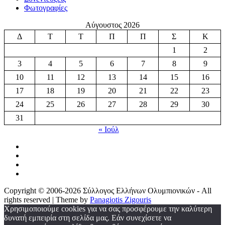
Φωτογραφίες
Αύγουστος 2026
Δ
Τ
Τ
Π
Π
Σ
Κ
1
2
3
4
5
6
7
8
9
10
11
12
13
14
15
16
17
18
19
20
21
22
23
24
25
26
27
28
29
30
31
« Ιούλ
Copyright © 2006-2026 Σύλλογος Ελλήνων Ολυμπιονικών - All
rights reserved | Theme by
Panagiotis Zigouris
Χρησιμοποιούμε cookies για να σας προσφέρουμε την καλύτερη
δυνατή εμπειρία στη σελίδα μας. Εάν συνεχίσετε να