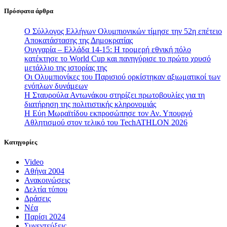
Πρόσφατα άρθρα
Ο Σύλλογος Ελλήνων Ολυμπιονικών τίμησε την 52η επέτειο
Αποκατάστασης της Δημοκρατίας
Ουγγαρία – Ελλάδα 14-15: Η τρομερή εθνική πόλο
κατέκτησε το World Cup και πανηγύρισε το πρώτο χρυσό
μετάλλιο της ιστορίας της
Οι Ολυμπιονίκες του Παρισιού ορκίστηκαν αξιωματικοί των
ενόπλων δυνάμεων
Η Σταυρούλα Αντωνάκου στηρίζει πρωτοβουλίες για τη
διατήρηση της πολιτιστικής κληρονομιάς
Η Εύη Μωραϊτίδου εκπροσώπησε τον Αν. Υπουργό
Αθλητισμού στον τελικό του TechATHLON 2026
Κατηγορίες
Video
Αθήνα 2004
Ανακοινώσεις
Δελτία τύπου
Δράσεις
Νέα
Παρίσι 2024
Συνεντεύξεις