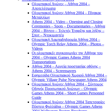
Ολυμπιακοί Αγώνες – Αθήνα 2004 –
Αποτελέσματα
Ολυμπιακοί Αγώνες Αθήνα 2004 – Πίνακας
Μεταλλίων
Athens 2004 – Video – Opening and Closing
Ceremonies – Spots – Documentaries – Αθήνα
2004 – Βίντεο – Τελετές Έναρξης και λήξης –
Σποτ – Ντοκιμαντέρ
Ολυμπιακή Λαμπαδηδρομία Αθήνα 2004 –
Olympic Torch Relay Athens 2004 – Photos –
Videos
Οι ολυμπιακές συγκοινωνίες της Αθήνας του
2004 – Olympic Games Athens 2004
Transportations
Αθήνα 2004 – Αρχεία προστασίας οθόνης –
Athens 2004 – Screensavers
Εφημερίδα Ολυμπιακού Χωριού Αθήνα 2004 –
Olympic Village Pulse Newspaper Athens 2004
Ολυμπιακοί Αγώνες Αθήνα 2004 – Σύντομος
Οδηγός Προσωπικού Αγώνων – Olympic
Games Athens 2004 – Short Games Personnel
Guide
Ολυμπιακοί Αγώνες Αθήνα 2004 Ταπετσαρίες
Πόστερ Φυλλάδια – Olympic Games Athens
2004 Wallpapers Posters Brochures