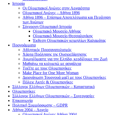
Ιστορία
Οι Ολυμπιακοί Αγώνες στην Αρχαιότητα
Ολυμπιακοί Αγώνες – Αθήνα 1896
Αθήνα 1896 – Επίσημα Αποτελέσματα και Περίληψη
των Αγώνων
Σύγχρονη Ολυμπιακή Ιστορία
Ολυμπιακό Μουσείο Αθήνας
Ολυμπιακό Μουσείο Θεσσαλονίκης
Έκθεση Ολυμπιακών κειμηλίων Καλαμάτας
Προγράμματα
Αθλητικός Προσανατολισμός
Χάρτα Πρόληψης της Ουσιοεξάρτησης
Αγωνιζόμαστε για την Ελπίδα, κερδίζουμε την Ζωή
Μαθαίνω να κολυμπώ με ασφάλεια
Τρέξτε με τους Ολυμπιονίκες
Make Place for One More Woman
Διοργάνωση Τουρνουά μαζί με τους Ολυμπιονίκες
Πόλεις Ακτές & Ολυμπιονίκες
Σύλλογος Ελλήνων Ολυμπιονικών – Καταστατικό
Ολυμπιονίκες
Σύλλογος Ελλήνων Ολυμπιονικών – Συνεργασίες
Επικοινωνία
Πολιτική Συμμόρφωσης – GDPR
Αθήνα 2004 – Αρχείο
Ολυμπιακοί Αγώνες Αθήνα 2004