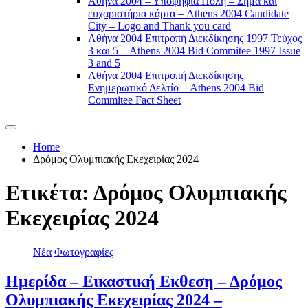
Αθήνα 2004 – Υποψήφια Πόλη – Σήμα και
ευχαριστήρια κάρτα – Athens 2004 Candidate
City – Logo and Thank you card
Αθήνα 2004 Επιτροπή Διεκδίκησης 1997 Τεύχος
3 και 5 – Athens 2004 Bid Commitee 1997 Issue
3 and 5
Αθήνα 2004 Επιτροπή Διεκδίκησης
Ενημερωτικό Δελτίο – Athens 2004 Bid
Commitee Fact Sheet
Home
Δρόμος Ολυμπιακής Εκεχειρίας 2024
Ετικέτα:
Δρόμος Ολυμπιακής
Εκεχειρίας 2024
Νέα
Φωτογραφίες
Ημερίδα – Εικαστική Εκθεση – Δρόμος
Ολυμπιακής Εκεχειρίας 2024 –