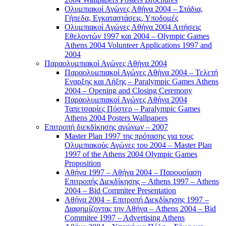
Ολυμπιακοί Αγώνες Αθήνα 2004 – Στάδια,
Γήπεδα, Εγκαταστάσεις, Υποδομές
Ολυμπιακοί Αγώνες Αθήνα 2004 Αιτήσεις
Εθελοντών 1997 και 2004 – Olympic Games
Athens 2004 Volunteer Applications 1997 and
2004
Παραολυμπιακοί Αγώνες Αθήνα 2004
Παραολυμπιακοί Αγώνες Αθήνα 2004 – Τελετή
Εναρξης και Λήξης – Paralympic Games Athens
2004 – Opening and Closing Ceremony
Παραολυμπιακοί Αγώνες Αθήνα 2004
Ταπετσαρίες Πόστερ – Paralympic Games
Athens 2004 Posters Wallpapers
Επιτροπή διεκδίκησης αγώνων – 2007
Master Plan 1997 της πρότασης για τους
Ολυμπιακούς Αγώνες του 2004 – Master Plan
1997 of the Athens 2004 Olympic Games
Proposition
Αθήνα 1997 – Αθήνα 2004 – Παρουσίαση
Επιτροπής Διεκδίκησης – Athens 1997 – Athens
2004 – Bid Commitee Presentation
Αθήνα 2004 – Επιτροπή Διεκδίκησης 1997 –
Διαφημίζοντας την Αθήνα – Athens 2004 – Bid
Commitee 1997 – Advertising Athens