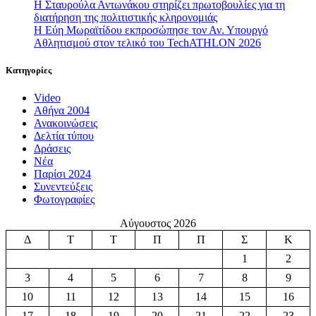
Η Σταυρούλα Αντωνάκου στηρίζει πρωτοβουλίες για τη
διατήρηση της πολιτιστικής κληρονομιάς
Η Εύη Μωραϊτίδου εκπροσώπησε τον Αν. Υπουργό
Αθλητισμού στον τελικό του TechATHLON 2026
Κατηγορίες
Video
Αθήνα 2004
Ανακοινώσεις
Δελτία τύπου
Δράσεις
Νέα
Παρίσι 2024
Συνεντεύξεις
Φωτογραφίες
Αύγουστος 2026
Δ
Τ
Τ
Π
Π
Σ
Κ
1
2
3
4
5
6
7
8
9
10
11
12
13
14
15
16
17
18
19
20
21
22
23