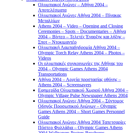
Ολυμπιακοί Αγώνες – Αθήνα 2004 –
Αποτελέσματα
Ολυμπιακοί Αγώνες Αθήνα 2004 – Πίνακας
Μεταλλίων
Athens 2004 – Video – Opening and Closing
Ceremonies – Spots – Documentaries – Αθήνα
2004 – Βίντεο – Τελετές Έναρξης και λήξης –
Σποτ – Ντοκιμαντέρ
Ολυμπιακή Λαμπαδηδρομία Αθήνα 2004 –
Olympic Torch Relay Athens 2004 – Photos –
Videos
Οι ολυμπιακές συγκοινωνίες της Αθήνας του
2004 – Olympic Games Athens 2004
Transportations
Αθήνα 2004 – Αρχεία προστασίας οθόνης –
Athens 2004 – Screensavers
Εφημερίδα Ολυμπιακού Χωριού Αθήνα 2004 –
Olympic Village Pulse Newspaper Athens 2004
Ολυμπιακοί Αγώνες Αθήνα 2004 – Σύντομος
Οδηγός Προσωπικού Αγώνων – Olympic
Games Athens 2004 – Short Games Personnel
Guide
Ολυμπιακοί Αγώνες Αθήνα 2004 Ταπετσαρίες
Πόστερ Φυλλάδια – Olympic Games Athens
2004 Wallpapers Posters Brochures