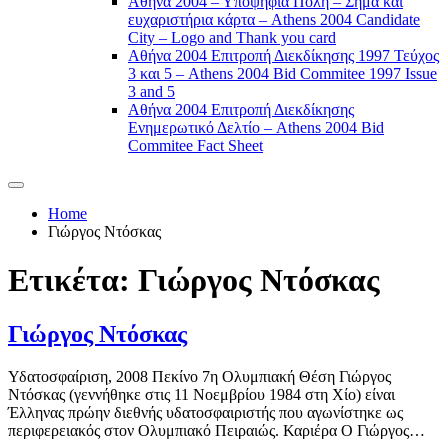
Αθήνα 2004 – Υποψήφια Πόλη – Σήμα και
ευχαριστήρια κάρτα – Athens 2004 Candidate
City – Logo and Thank you card
Αθήνα 2004 Επιτροπή Διεκδίκησης 1997 Τεύχος
3 και 5 – Athens 2004 Bid Commitee 1997 Issue
3 and 5
Αθήνα 2004 Επιτροπή Διεκδίκησης
Ενημερωτικό Δελτίο – Athens 2004 Bid
Commitee Fact Sheet
Home
Γιώργος Ντόσκας
Ετικέτα:
Γιώργος Ντόσκας
Γιώργος Ντόσκας
Υδατοσφαίριση, 2008 Πεκίνο 7η Ολυμπιακή Θέση Γιώργος
Ντόσκας (γεννήθηκε στις 11 Νοεμβρίου 1984 στη Χίο) είναι
Έλληνας πρώην διεθνής υδατοσφαιριστής που αγωνίστηκε ως
περιφερειακός στον Ολυμπιακό Πειραιώς. Καριέρα Ο Γιώργος…