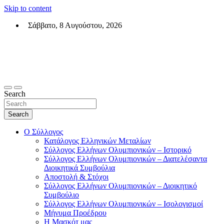
Skip to content
Σάββατο, 8 Αυγούστου, 2026
Σύλλογος Ελλήνων Ολυμπιονικών (ΣΕΟ)
Επίσημη σελίδα του θεσμικού φορεά των Ελλήνων Ολυμπιονικών
Search
Search
Ο Σύλλογος
Κατάλογος Ελληνικών Μεταλίων
Σύλλογος Ελλήνων Ολυμπιονικών – Ιστορικό
Σύλλογος Ελλήνων Ολυμπιονικών – Διατελέσαντα
Διοικητικά Συμβούλια
Αποστολή & Στόχοι
Σύλλογος Ελλήνων Ολυμπιονικών – Διοικητικό
Συμβούλιο
Σύλλογος Ελλήνων Ολυμπιονικών – Ισολογισμοί
Μήνυμα Προέδρου
Η Μασκότ μας