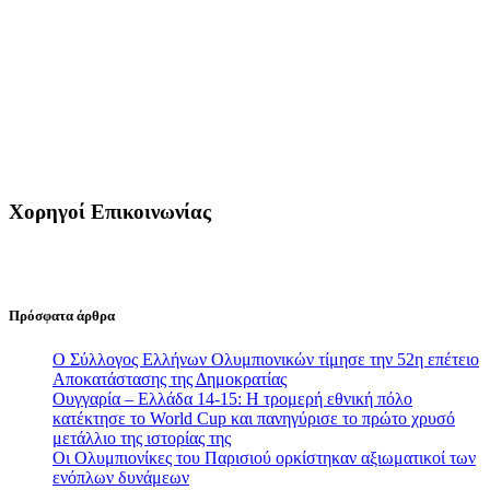
Χορηγοί Επικοινωνίας
Πρόσφατα άρθρα
Ο Σύλλογος Ελλήνων Ολυμπιονικών τίμησε την 52η επέτειο
Αποκατάστασης της Δημοκρατίας
Ουγγαρία – Ελλάδα 14-15: Η τρομερή εθνική πόλο
κατέκτησε το World Cup και πανηγύρισε το πρώτο χρυσό
μετάλλιο της ιστορίας της
Οι Ολυμπιονίκες του Παρισιού ορκίστηκαν αξιωματικοί των
ενόπλων δυνάμεων