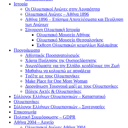
Ιστορία
Οι Ολυμπιακοί Αγώνες στην Αρχαιότητα
Ολυμπιακοί Αγώνες – Αθήνα 1896
Αθήνα 1896 – Επίσημα Αποτελέσματα και Περίληψη
των Αγώνων
Σύγχρονη Ολυμπιακή Ιστορία
Ολυμπιακό Μουσείο Αθήνας
Ολυμπιακό Μουσείο Θεσσαλονίκης
Έκθεση Ολυμπιακών κειμηλίων Καλαμάτας
Προγράμματα
Αθλητικός Προσανατολισμός
Χάρτα Πρόληψης της Ουσιοεξάρτησης
Αγωνιζόμαστε για την Ελπίδα, κερδίζουμε την Ζωή
Μαθαίνω να κολυμπώ με ασφάλεια
Τρέξτε με τους Ολυμπιονίκες
Make Place for One More Woman
Διοργάνωση Τουρνουά μαζί με τους Ολυμπιονίκες
Πόλεις Ακτές & Ολυμπιονίκες
Σύλλογος Ελλήνων Ολυμπιονικών – Καταστατικό
Ολυμπιονίκες
Σύλλογος Ελλήνων Ολυμπιονικών – Συνεργασίες
Επικοινωνία
Πολιτική Συμμόρφωσης – GDPR
Αθήνα 2004 – Αρχείο
Ολυμπιακοί Αγώνες Αθήνα 2004