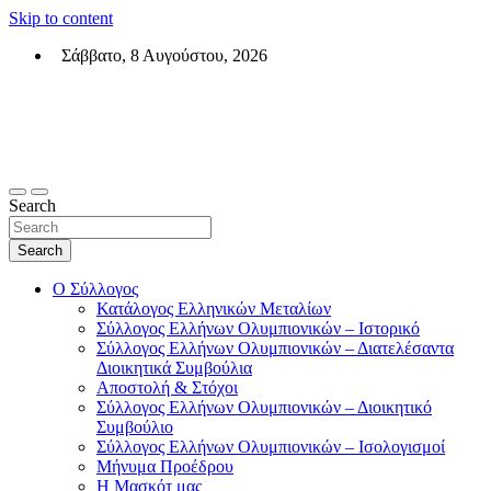
Skip to content
Σάββατο, 8 Αυγούστου, 2026
Σύλλογος Ελλήνων Ολυμπιονικών (ΣΕΟ)
Επίσημη σελίδα του θεσμικού φορεά των Ελλήνων Ολυμπιονικών
Search
Search
Ο Σύλλογος
Κατάλογος Ελληνικών Μεταλίων
Σύλλογος Ελλήνων Ολυμπιονικών – Ιστορικό
Σύλλογος Ελλήνων Ολυμπιονικών – Διατελέσαντα
Διοικητικά Συμβούλια
Αποστολή & Στόχοι
Σύλλογος Ελλήνων Ολυμπιονικών – Διοικητικό
Συμβούλιο
Σύλλογος Ελλήνων Ολυμπιονικών – Ισολογισμοί
Μήνυμα Προέδρου
Η Μασκότ μας