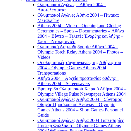
Ολυμπιακοί Αγώνες – Αθήνα 2004 –
Αποτελέσματα
Ολυμπιακοί Αγώνες Αθήνα 2004 – Πίνακας
Μεταλλίων
Athens 2004 – Video – Opening and Closing
Ceremonies – Spots – Documentaries – Αθήνα
2004 – Βίντεο – Τελετές Έναρξης και λήξης –
Σποτ – Ντοκιμαντέρ
Ολυμπιακή Λαμπαδηδρομία Αθήνα 2004 –
Olympic Torch Relay Athens 2004 – Photos –
Videos
Οι ολυμπιακές συγκοινωνίες της Αθήνας του
2004 – Olympic Games Athens 2004
Transportations
Αθήνα 2004 – Αρχεία προστασίας οθόνης –
Athens 2004 – Screensavers
Εφημερίδα Ολυμπιακού Χωριού Αθήνα 2004 –
Olympic Village Pulse Newspaper Athens 2004
Ολυμπιακοί Αγώνες Αθήνα 2004 – Σύντομος
Οδηγός Προσωπικού Αγώνων – Olympic
Games Athens 2004 – Short Games Personnel
Guide
Ολυμπιακοί Αγώνες Αθήνα 2004 Ταπετσαρίες
Πόστερ Φυλλάδια – Olympic Games Athens
2004 Wallpapers Posters Brochures