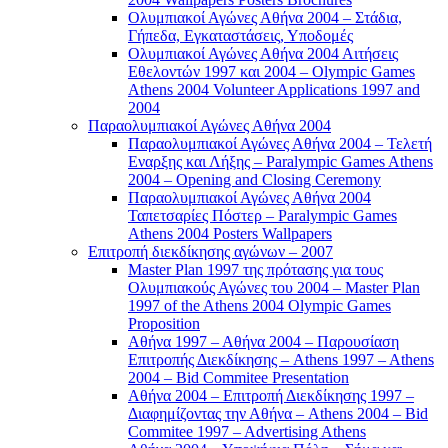
Ολυμπιακοί Αγώνες Αθήνα 2004 – Στάδια,
Γήπεδα, Εγκαταστάσεις, Υποδομές
Ολυμπιακοί Αγώνες Αθήνα 2004 Αιτήσεις
Εθελοντών 1997 και 2004 – Olympic Games
Athens 2004 Volunteer Applications 1997 and
2004
Παραολυμπιακοί Αγώνες Αθήνα 2004
Παραολυμπιακοί Αγώνες Αθήνα 2004 – Τελετή
Εναρξης και Λήξης – Paralympic Games Athens
2004 – Opening and Closing Ceremony
Παραολυμπιακοί Αγώνες Αθήνα 2004
Ταπετσαρίες Πόστερ – Paralympic Games
Athens 2004 Posters Wallpapers
Επιτροπή διεκδίκησης αγώνων – 2007
Master Plan 1997 της πρότασης για τους
Ολυμπιακούς Αγώνες του 2004 – Master Plan
1997 of the Athens 2004 Olympic Games
Proposition
Αθήνα 1997 – Αθήνα 2004 – Παρουσίαση
Επιτροπής Διεκδίκησης – Athens 1997 – Athens
2004 – Bid Commitee Presentation
Αθήνα 2004 – Επιτροπή Διεκδίκησης 1997 –
Διαφημίζοντας την Αθήνα – Athens 2004 – Bid
Commitee 1997 – Advertising Athens