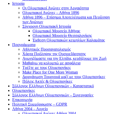
Ιστορία
Οι Ολυμπιακοί Αγώνες στην Αρχαιότητα
Ολυμπιακοί Αγώνες – Αθήνα 1896
Αθήνα 1896 – Επίσημα Αποτελέσματα και Περίληψη
των Αγώνων
Σύγχρονη Ολυμπιακή Ιστορία
Ολυμπιακό Μουσείο Αθήνας
Ολυμπιακό Μουσείο Θεσσαλονίκης
Έκθεση Ολυμπιακών κειμηλίων Καλαμάτας
Προγράμματα
Αθλητικός Προσανατολισμός
Χάρτα Πρόληψης της Ουσιοεξάρτησης
Αγωνιζόμαστε για την Ελπίδα, κερδίζουμε την Ζωή
Μαθαίνω να κολυμπώ με ασφάλεια
Τρέξτε με τους Ολυμπιονίκες
Make Place for One More Woman
Διοργάνωση Τουρνουά μαζί με τους Ολυμπιονίκες
Πόλεις Ακτές & Ολυμπιονίκες
Σύλλογος Ελλήνων Ολυμπιονικών – Καταστατικό
Ολυμπιονίκες
Σύλλογος Ελλήνων Ολυμπιονικών – Συνεργασίες
Επικοινωνία
Πολιτική Συμμόρφωσης – GDPR
Αθήνα 2004 – Αρχείο
Ολυμπιακοί Αγώνες Αθήνα 2004