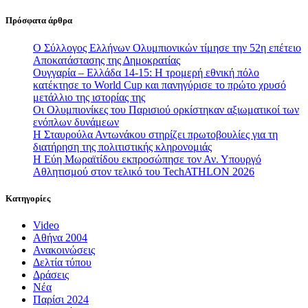
Πρόσφατα άρθρα
Ο Σύλλογος Ελλήνων Ολυμπιονικών τίμησε την 52η επέτειο
Αποκατάστασης της Δημοκρατίας
Ουγγαρία – Ελλάδα 14-15: Η τρομερή εθνική πόλο
κατέκτησε το World Cup και πανηγύρισε το πρώτο χρυσό
μετάλλιο της ιστορίας της
Οι Ολυμπιονίκες του Παρισιού ορκίστηκαν αξιωματικοί των
ενόπλων δυνάμεων
Η Σταυρούλα Αντωνάκου στηρίζει πρωτοβουλίες για τη
διατήρηση της πολιτιστικής κληρονομιάς
Η Εύη Μωραϊτίδου εκπροσώπησε τον Αν. Υπουργό
Αθλητισμού στον τελικό του TechATHLON 2026
Κατηγορίες
Video
Αθήνα 2004
Ανακοινώσεις
Δελτία τύπου
Δράσεις
Νέα
Παρίσι 2024