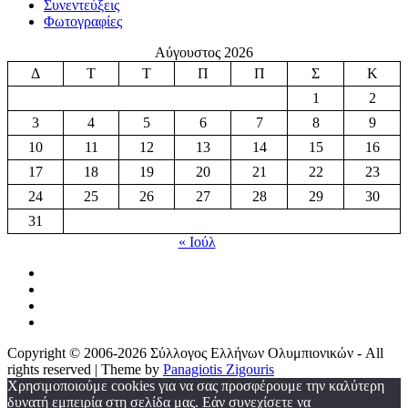
Συνεντεύξεις
Φωτογραφίες
Αύγουστος 2026
Δ
Τ
Τ
Π
Π
Σ
Κ
1
2
3
4
5
6
7
8
9
10
11
12
13
14
15
16
17
18
19
20
21
22
23
24
25
26
27
28
29
30
31
« Ιούλ
Copyright © 2006-2026 Σύλλογος Ελλήνων Ολυμπιονικών - All
rights reserved | Theme by
Panagiotis Zigouris
Χρησιμοποιούμε cookies για να σας προσφέρουμε την καλύτερη
δυνατή εμπειρία στη σελίδα μας. Εάν συνεχίσετε να