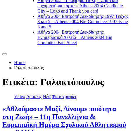
Αθήνα 2004 – Υποψήφια Πόλη – Σήμα και
ευχαριστήρια κάρτα – Athens 2004 Candidate
City – Logo and Thank you card
Αθήνα 2004 Επιτροπή Διεκδίκησης 1997 Τεύχος
3 και 5 – Athens 2004 Bid Commitee 1997 Issue
3 and 5
Αθήνα 2004 Επιτροπή Διεκδίκησης
Ενημερωτικό Δελτίο – Athens 2004 Bid
Commitee Fact Sheet
Home
Γαλακτόπουλος
Ετικέτα:
Γαλακτόπουλος
Video
Δράσεις
Νέα
Φωτογραφίες
«Αθλούμαστε Μαζί, Δίνουμε ποιότητα
στη Ζωή» – 11η Πανελλήνια &
Ευρωπαϊκή Ημέρα Σχολικού Αθλητισμού