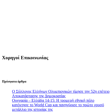
Χορηγοί Επικοινωνίας
Πρόσφατα άρθρα
Ο Σύλλογος Ελλήνων Ολυμπιονικών τίμησε την 52η επέτειο
Αποκατάστασης της Δημοκρατίας
Ουγγαρία – Ελλάδα 14-15: Η τρομερή εθνική πόλο
κατέκτησε το World Cup και πανηγύρισε το πρώτο χρυσό
μετάλλιο της ιστορίας της