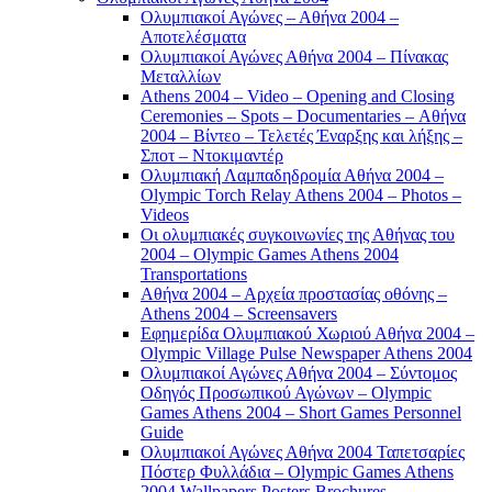
Ολυμπιακοί Αγώνες – Αθήνα 2004 –
Αποτελέσματα
Ολυμπιακοί Αγώνες Αθήνα 2004 – Πίνακας
Μεταλλίων
Athens 2004 – Video – Opening and Closing
Ceremonies – Spots – Documentaries – Αθήνα
2004 – Βίντεο – Τελετές Έναρξης και λήξης –
Σποτ – Ντοκιμαντέρ
Ολυμπιακή Λαμπαδηδρομία Αθήνα 2004 –
Olympic Torch Relay Athens 2004 – Photos –
Videos
Οι ολυμπιακές συγκοινωνίες της Αθήνας του
2004 – Olympic Games Athens 2004
Transportations
Αθήνα 2004 – Αρχεία προστασίας οθόνης –
Athens 2004 – Screensavers
Εφημερίδα Ολυμπιακού Χωριού Αθήνα 2004 –
Olympic Village Pulse Newspaper Athens 2004
Ολυμπιακοί Αγώνες Αθήνα 2004 – Σύντομος
Οδηγός Προσωπικού Αγώνων – Olympic
Games Athens 2004 – Short Games Personnel
Guide
Ολυμπιακοί Αγώνες Αθήνα 2004 Ταπετσαρίες
Πόστερ Φυλλάδια – Olympic Games Athens
2004 Wallpapers Posters Brochures