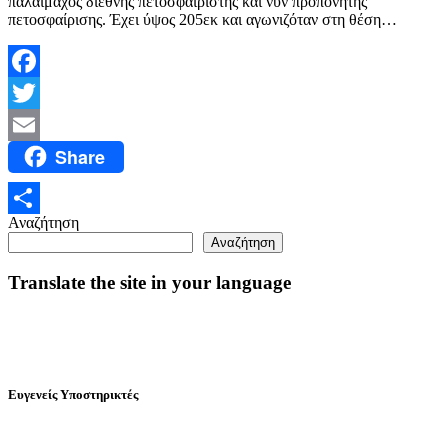
παλαίμαχος διεθνής πετοσφαιριστής και νυν προπονητής
πετοσφαίρισης. Έχει ύψος 205εκ και αγωνιζόταν στη θέση…
Facebook
Twitter
Share
Email
Αναζήτηση
Μοιραστείτε
Αναζήτηση
Translate the site in your language
Ευγενείς Υποστηρικτές