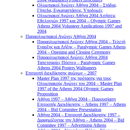
Ολυμπιακοί Αγώνες Αθήνα 2004 – Στάδια,
Γήπεδα, Εγκαταστάσεις, Υποδομές
Ολυμπιακοί Αγώνες Αθήνα 2004 Αιτήσεις
Εθελοντών 1997 και 2004 – Olympic Games
Athens 2004 Volunteer Applications 1997 and
2004
Παραολυμπιακοί Αγώνες Αθήνα 2004
Παραολυμπιακοί Αγώνες Αθήνα 2004 – Τελετή
Εναρξης και Λήξης – Paralympic Games Athens
2004 – Opening and Closing Ceremony
Παραολυμπιακοί Αγώνες Αθήνα 2004
Ταπετσαρίες Πόστερ – Paralympic Games
Athens 2004 Posters Wallpapers
Επιτροπή διεκδίκησης αγώνων – 2007
Master Plan 1997 της πρότασης για τους
Ολυμπιακούς Αγώνες του 2004 – Master Plan
1997 of the Athens 2004 Olympic Games
Proposition
Αθήνα 1997 – Αθήνα 2004 – Παρουσίαση
Επιτροπής Διεκδίκησης – Athens 1997 – Athens
2004 – Bid Commitee Presentation
Αθήνα 2004 – Επιτροπή Διεκδίκησης 1997 –
Διαφημίζοντας την Αθήνα – Athens 2004 – Bid
Commitee 1997 – Advertising Athens