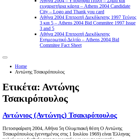
Αθήνα 2004 – Υποψήφια Πόλη – Σήμα και
ευχαριστήρια κάρτα – Athens 2004 Candidate
City – Logo and Thank you card
Αθήνα 2004 Επιτροπή Διεκδίκησης 1997 Τεύχος
3 και 5 – Athens 2004 Bid Commitee 1997 Issue
3 and 5
Αθήνα 2004 Επιτροπή Διεκδίκησης
Ενημερωτικό Δελτίο – Athens 2004 Bid
Commitee Fact Sheet
Home
Αντώνης Τσακιρόπουλος
Ετικέτα:
Αντώνης
Τσακιρόπουλος
Αντώνιος (Αντώνης) Τσακιρόπουλος
Πετοσφαίριση 2004, Αθήνα 5η Ολυμπιακή θέση Ο Αντώνης
Τσακιρόπουλος (γεννημένος στις 1 Ιουλίου 1969) είναι Έλληνας