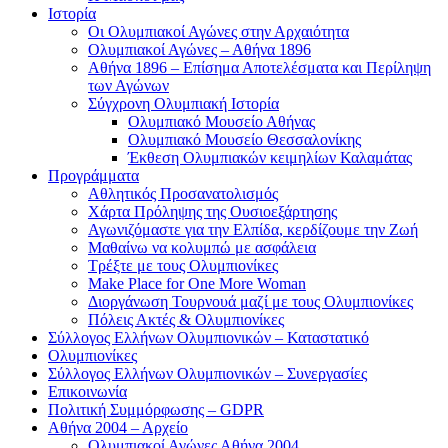
Ιστορία
Οι Ολυμπιακοί Αγώνες στην Αρχαιότητα
Ολυμπιακοί Αγώνες – Αθήνα 1896
Αθήνα 1896 – Επίσημα Αποτελέσματα και Περίληψη
των Αγώνων
Σύγχρονη Ολυμπιακή Ιστορία
Ολυμπιακό Μουσείο Αθήνας
Ολυμπιακό Μουσείο Θεσσαλονίκης
Έκθεση Ολυμπιακών κειμηλίων Καλαμάτας
Προγράμματα
Αθλητικός Προσανατολισμός
Χάρτα Πρόληψης της Ουσιοεξάρτησης
Αγωνιζόμαστε για την Ελπίδα, κερδίζουμε την Ζωή
Μαθαίνω να κολυμπώ με ασφάλεια
Τρέξτε με τους Ολυμπιονίκες
Make Place for One More Woman
Διοργάνωση Τουρνουά μαζί με τους Ολυμπιονίκες
Πόλεις Ακτές & Ολυμπιονίκες
Σύλλογος Ελλήνων Ολυμπιονικών – Καταστατικό
Ολυμπιονίκες
Σύλλογος Ελλήνων Ολυμπιονικών – Συνεργασίες
Επικοινωνία
Πολιτική Συμμόρφωσης – GDPR
Αθήνα 2004 – Αρχείο
Ολυμπιακοί Αγώνες Αθήνα 2004