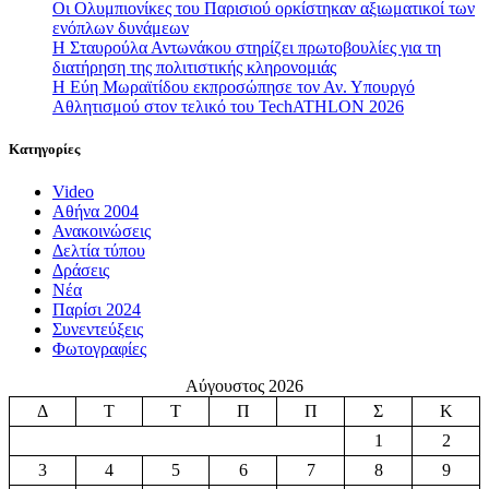
Οι Ολυμπιονίκες του Παρισιού ορκίστηκαν αξιωματικοί των
ενόπλων δυνάμεων
Η Σταυρούλα Αντωνάκου στηρίζει πρωτοβουλίες για τη
διατήρηση της πολιτιστικής κληρονομιάς
Η Εύη Μωραϊτίδου εκπροσώπησε τον Αν. Υπουργό
Αθλητισμού στον τελικό του TechATHLON 2026
Κατηγορίες
Video
Αθήνα 2004
Ανακοινώσεις
Δελτία τύπου
Δράσεις
Νέα
Παρίσι 2024
Συνεντεύξεις
Φωτογραφίες
Αύγουστος 2026
Δ
Τ
Τ
Π
Π
Σ
Κ
1
2
3
4
5
6
7
8
9