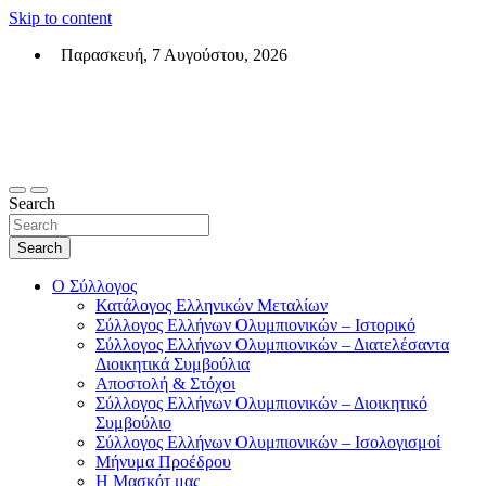
Skip to content
Παρασκευή, 7 Αυγούστου, 2026
Σύλλογος Ελλήνων Ολυμπιονικών (ΣΕΟ)
Επίσημη σελίδα του θεσμικού φορεά των Ελλήνων Ολυμπιονικών
Search
Search
Ο Σύλλογος
Κατάλογος Ελληνικών Μεταλίων
Σύλλογος Ελλήνων Ολυμπιονικών – Ιστορικό
Σύλλογος Ελλήνων Ολυμπιονικών – Διατελέσαντα
Διοικητικά Συμβούλια
Αποστολή & Στόχοι
Σύλλογος Ελλήνων Ολυμπιονικών – Διοικητικό
Συμβούλιο
Σύλλογος Ελλήνων Ολυμπιονικών – Ισολογισμοί
Μήνυμα Προέδρου
Η Μασκότ μας