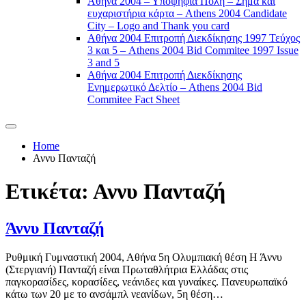
Αθήνα 2004 – Υποψήφια Πόλη – Σήμα και
ευχαριστήρια κάρτα – Athens 2004 Candidate
City – Logo and Thank you card
Αθήνα 2004 Επιτροπή Διεκδίκησης 1997 Τεύχος
3 και 5 – Athens 2004 Bid Commitee 1997 Issue
3 and 5
Αθήνα 2004 Επιτροπή Διεκδίκησης
Ενημερωτικό Δελτίο – Athens 2004 Bid
Commitee Fact Sheet
Home
Αννυ Πανταζή
Ετικέτα:
Αννυ Πανταζή
Άννυ Πανταζή
Ρυθμική Γυμναστική 2004, Αθήνα 5η Ολυμπιακή θέση Η Άννυ
(Στεργιανή) Πανταζή είναι Πρωταθλήτρια Ελλάδας στις
παγκορασίδες, κορασίδες, νεάνιδες και γυναίκες. Πανευρωπαϊκό
κάτω των 20 με το ανσάμπλ νεανίδων, 5η θέση…