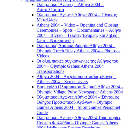
Ολυμπιακοί Αγώνες – Αθήνα 2004 –
Αποτελέσματα
Ολυμπιακοί Αγώνες Αθήνα 2004 – Πίνακας
Μεταλλίων
Athens 2004 – Video – Opening and Closing
Ceremonies – Spots – Documentaries – Αθήνα
2004 – Βίντεο – Τελετές Έναρξης και λήξης –
Σποτ – Ντοκιμαντέρ
Ολυμπιακή Λαμπαδηδρομία Αθήνα 2004 –
Olympic Torch Relay Athens 2004 – Photos –
Videos
Οι ολυμπιακές συγκοινωνίες της Αθήνας του
2004 – Olympic Games Athens 2004
Transportations
Αθήνα 2004 – Αρχεία προστασίας οθόνης –
Athens 2004 – Screensavers
Εφημερίδα Ολυμπιακού Χωριού Αθήνα 2004 –
Olympic Village Pulse Newspaper Athens 2004
Ολυμπιακοί Αγώνες Αθήνα 2004 – Σύντομος
Οδηγός Προσωπικού Αγώνων – Olympic
Games Athens 2004 – Short Games Personnel
Guide
Ολυμπιακοί Αγώνες Αθήνα 2004 Ταπετσαρίες
Πόστερ Φυλλάδια – Olympic Games Athens
2004 Wallpapers Posters Brochures