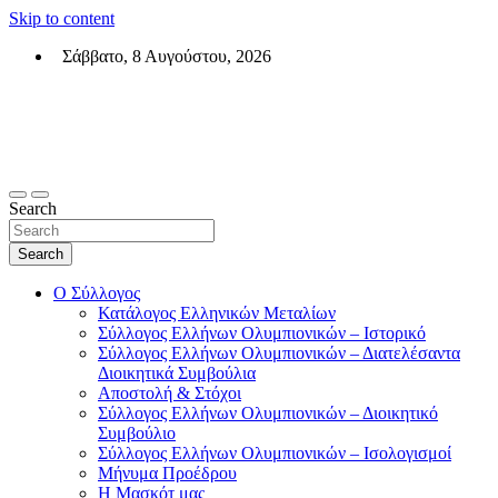
Skip to content
Σάββατο, 8 Αυγούστου, 2026
Σύλλογος Ελλήνων Ολυμπιονικών (ΣΕΟ)
Επίσημη σελίδα του θεσμικού φορεά των Ελλήνων Ολυμπιονικών
Search
Search
Ο Σύλλογος
Κατάλογος Ελληνικών Μεταλίων
Σύλλογος Ελλήνων Ολυμπιονικών – Ιστορικό
Σύλλογος Ελλήνων Ολυμπιονικών – Διατελέσαντα
Διοικητικά Συμβούλια
Αποστολή & Στόχοι
Σύλλογος Ελλήνων Ολυμπιονικών – Διοικητικό
Συμβούλιο
Σύλλογος Ελλήνων Ολυμπιονικών – Ισολογισμοί
Μήνυμα Προέδρου
Η Μασκότ μας