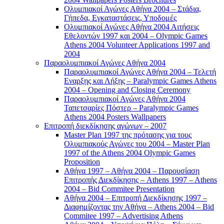
Ολυμπιακοί Αγώνες Αθήνα 2004 – Στάδια,
Γήπεδα, Εγκαταστάσεις, Υποδομές
Ολυμπιακοί Αγώνες Αθήνα 2004 Αιτήσεις
Εθελοντών 1997 και 2004 – Olympic Games
Athens 2004 Volunteer Applications 1997 and
2004
Παραολυμπιακοί Αγώνες Αθήνα 2004
Παραολυμπιακοί Αγώνες Αθήνα 2004 – Τελετή
Εναρξης και Λήξης – Paralympic Games Athens
2004 – Opening and Closing Ceremony
Παραολυμπιακοί Αγώνες Αθήνα 2004
Ταπετσαρίες Πόστερ – Paralympic Games
Athens 2004 Posters Wallpapers
Επιτροπή διεκδίκησης αγώνων – 2007
Master Plan 1997 της πρότασης για τους
Ολυμπιακούς Αγώνες του 2004 – Master Plan
1997 of the Athens 2004 Olympic Games
Proposition
Αθήνα 1997 – Αθήνα 2004 – Παρουσίαση
Επιτροπής Διεκδίκησης – Athens 1997 – Athens
2004 – Bid Commitee Presentation
Αθήνα 2004 – Επιτροπή Διεκδίκησης 1997 –
Διαφημίζοντας την Αθήνα – Athens 2004 – Bid
Commitee 1997 – Advertising Athens