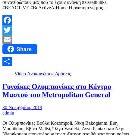
συνανθρώπους μας που το έχουν ανάγκη #ziseathlitika
#BEACTIVE #BeActiveAtHome Η αγαπημένη μας…
Facebook
Twitter
Share
Email
Μοιραστείτε
Video
Ανακοινώσεις
Δράσεις
Γυναίκες Ολυμπιονίκες στο Κέντρο
Μαστού του Μetropolitan General
30 Νοεμβρίου, 2019
admin
Oι Ολυμπιονίκες Βούλα Kozompoli, Νίκη Bakogianni, Εύη
Moraitidou, Εβίνα Maltsi, Όλγα Vasdeki, Άννυ Pantazi και Νέρι
Niangkouara επαναφέρουν την συζήτηση στα θέματα όπου πρέπει