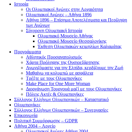
Ιστορία
Οι Ολυμπιακοί Αγώνες στην Αρχαιότητα
Ολυμπιακοί Αγώνες – Αθήνα 1896
Αθήνα 1896 – Επίσημα Αποτελέσματα και Περίληψη
των Αγώνων
Σύγχρονη Ολυμπιακή Ιστορία
Ολυμπιακό Μουσείο Αθήνας
Ολυμπιακό Μουσείο Θεσσαλονίκης
Έκθεση Ολυμπιακών κειμηλίων Καλαμάτας
Προγράμματα
Αθλητικός Προσανατολισμός
Χάρτα Πρόληψης της Ουσιοεξάρτησης
Αγωνιζόμαστε για την Ελπίδα, κερδίζουμε την Ζωή
Μαθαίνω να κολυμπώ με ασφάλεια
Τρέξτε με τους Ολυμπιονίκες
Make Place for One More Woman
Διοργάνωση Τουρνουά μαζί με τους Ολυμπιονίκες
Πόλεις Ακτές & Ολυμπιονίκες
Σύλλογος Ελλήνων Ολυμπιονικών – Καταστατικό
Ολυμπιονίκες
Σύλλογος Ελλήνων Ολυμπιονικών – Συνεργασίες
Επικοινωνία
Πολιτική Συμμόρφωσης – GDPR
Αθήνα 2004 – Αρχείο
Ολυμπιακοί Αγώνες Αθήνα 2004