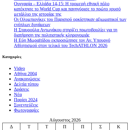
Ουγγαρία – Ελλάδα 14-15: Η τρομερή εθνική πόλο
κατέκτησε το World Cup και πανηγύρισε το πρώτο χρυσό
μετάλλιο της ιστορίας της
Οι Ολυμπιονίκες του Παρισιού ορκίστηκαν αξιωματικοί των
ενόπλων δυνάμεων
Η Σταυρούλα Αντωνάκου στηρίζει πρωτοβουλίες για τη
διατήρηση της πολιτιστικής κληρονομιάς
Η Εύη Μωραϊτίδου εκπροσώπησε τον Αν. Υπουργό
Αθλητισμού στον τελικό του TechATHLON 2026
Κατηγορίες
Video
Αθήνα 2004
Ανακοινώσεις
Δελτία τύπου
Δράσεις
Νέα
Παρίσι 2024
Συνεντεύξεις
Φωτογραφίες
Αύγουστος 2026
Δ
Τ
Τ
Π
Π
Σ
Κ