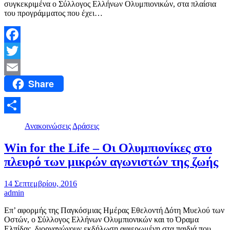
συγκεκριμένα ο Σύλλογος Ελλήνων Ολυμπιονικών, στα πλαίσια
του προγράμματος που έχει…
Facebook
Twitter
Share
Email
Μοιραστείτε
Ανακοινώσεις
Δράσεις
Win for the Life – Οι Ολυμπιονίκες στο
πλευρό των μικρών αγωνιστών της ζωής
14 Σεπτεμβρίου, 2016
admin
Επ’ αφορμής της Παγκόσμιας Ημέρας Εθελοντή Δότη Μυελού των
Οστών, ο Σύλλογος Ελλήνων Ολυμπιονικών και το Όραμα
Ελπίδας, διοργανώνουν εκδήλωση αφιερωμένη στα παιδιά που