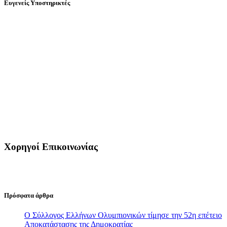
Ευγενείς Υποστηρικτές
Χορηγοί Επικοινωνίας
Πρόσφατα άρθρα
Ο Σύλλογος Ελλήνων Ολυμπιονικών τίμησε την 52η επέτειο
Αποκατάστασης της Δημοκρατίας