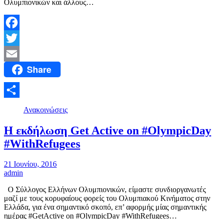
Ολυμπιονικών και άλλους…
Facebook
Twitter
Share
Email
Μοιραστείτε
Ανακοινώσεις
Η εκδήλωση Get Active on #OlympicDay
#WithRefugees
21 Ιουνίου, 2016
admin
Ο Σύλλογος Ελλήνων Ολυμπιονικών, είμαστε συνδιοργανωτές
μαζί με τους κορυφαίους φορείς του Ολυμπιακού Κινήματος στην
Ελλάδα, για ένα σημαντικό σκοπό, επ’ αφορμής μίας σημαντικής
ημέρας #GetActive on #OlympicDay #WithRefugees…