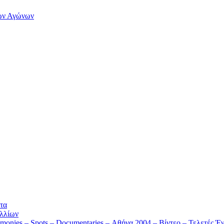
των Αγώνων
τα
λλίων
monies – Spots – Documentaries – Αθήνα 2004 – Βίντεο – Τελετές Έν