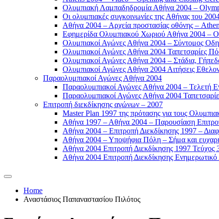
Ολυμπιακή Λαμπαδηδρομία Αθήνα 2004 – Olympic
Οι ολυμπιακές συγκοινωνίες της Αθήνας του 2004
Αθήνα 2004 – Αρχεία προστασίας οθόνης – Athen
Εφημερίδα Ολυμπιακού Χωριού Αθήνα 2004 – Oly
Ολυμπιακοί Αγώνες Αθήνα 2004 – Σύντομος Οδη
Ολυμπιακοί Αγώνες Αθήνα 2004 Ταπετσαρίες Πόσ
Ολυμπιακοί Αγώνες Αθήνα 2004 – Στάδια, Γήπεδ
Ολυμπιακοί Αγώνες Αθήνα 2004 Αιτήσεις Εθελοντ
Παραολυμπιακοί Αγώνες Αθήνα 2004
Παραολυμπιακοί Αγώνες Αθήνα 2004 – Τελετή Εν
Παραολυμπιακοί Αγώνες Αθήνα 2004 Ταπετσαρίες
Επιτροπή διεκδίκησης αγώνων – 2007
Master Plan 1997 της πρότασης για τους Ολυμπια
Αθήνα 1997 – Αθήνα 2004 – Παρουσίαση Επιτροπή
Αθήνα 2004 – Επιτροπή Διεκδίκησης 1997 – Διαφ
Αθήνα 2004 – Υποψήφια Πόλη – Σήμα και ευχαρισ
Αθήνα 2004 Επιτροπή Διεκδίκησης 1997 Τεύχος 3
Αθήνα 2004 Επιτροπή Διεκδίκησης Ενημερωτικό Δ
Home
Αναστάσιος Παπαναστασίου Πιλότος