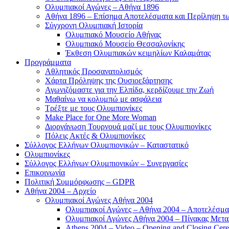
Ολυμπιακοί Αγώνες – Αθήνα 1896
Αθήνα 1896 – Επίσημα Αποτελέσματα και Περίληψη 
Σύγχρονη Ολυμπιακή Ιστορία
Ολυμπιακό Μουσείο Αθήνας
Ολυμπιακό Μουσείο Θεσσαλονίκης
Έκθεση Ολυμπιακών κειμηλίων Καλαμάτας
Προγράμματα
Αθλητικός Προσανατολισμός
Χάρτα Πρόληψης της Ουσιοεξάρτησης
Αγωνιζόμαστε για την Ελπίδα, κερδίζουμε την Ζωή
Μαθαίνω να κολυμπώ με ασφάλεια
Τρέξτε με τους Ολυμπιονίκες
Make Place for One More Woman
Διοργάνωση Τουρνουά μαζί με τους Ολυμπιονίκες
Πόλεις Ακτές & Ολυμπιονίκες
Σύλλογος Ελλήνων Ολυμπιονικών – Καταστατικό
Ολυμπιονίκες
Σύλλογος Ελλήνων Ολυμπιονικών – Συνεργασίες
Επικοινωνία
Πολιτική Συμμόρφωσης – GDPR
Αθήνα 2004 – Αρχείο
Ολυμπιακοί Αγώνες Αθήνα 2004
Ολυμπιακοί Αγώνες – Αθήνα 2004 – Αποτελέσμα
Ολυμπιακοί Αγώνες Αθήνα 2004 – Πίνακας Μετα
Athens 2004 – Video – Opening and Closing Cere