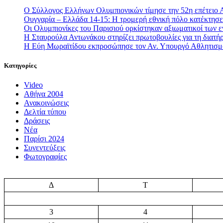
Ο Σύλλογος Ελλήνων Ολυμπιονικών τίμησε την 52η επέτειο 
Ουγγαρία – Ελλάδα 14-15: Η τρομερή εθνική πόλο κατέκτησε 
Οι Ολυμπιονίκες του Παρισιού ορκίστηκαν αξιωματικοί των
Η Σταυρούλα Αντωνάκου στηρίζει πρωτοβουλίες για τη διατήρ
Η Εύη Μωραϊτίδου εκπροσώπησε τον Αν. Υπουργό Αθλητισ
Κατηγορίες
Video
Αθήνα 2004
Ανακοινώσεις
Δελτία τύπου
Δράσεις
Νέα
Παρίσι 2024
Συνεντεύξεις
Φωτογραφίες
Δ
Τ
3
4