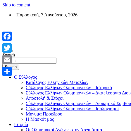
Skip to content
Παρασκευή, 7 Αυγούστου, 2026
Σύλλογος Ελλήνων Ολυμπιονικών (ΣΕΟ)
Επίσημη σελίδα του θεσμικού φορεά των Ελλήνων Ολυμπιονικών
Facebook
Search
Twitter
Search
Email
Ο Σύλλογος
Μοιραστείτε
Κατάλογος Ελληνικών Μεταλίων
Σύλλογος Ελλήνων Ολυμπιονικών – Ιστορικό
Σύλλογος Ελλήνων Ολυμπιονικών – Διατελέσαντα Διοι
Αποστολή & Στόχοι
Σύλλογος Ελλήνων Ολυμπιονικών – Διοικητικό Συμβού
Σύλλογος Ελλήνων Ολυμπιονικών – Ισολογισμοί
Μήνυμα Προέδρου
Η Μασκότ μας
Ιστορία
Οι Ολυμπιακοί Αγώνες στην Αρχαιότητα