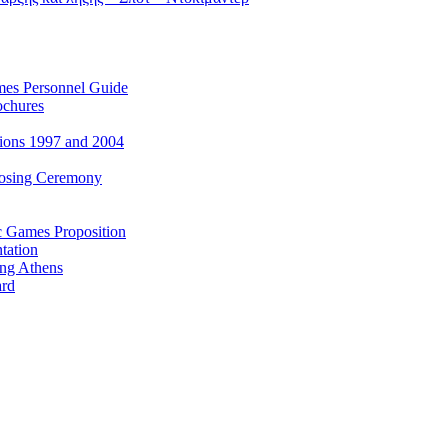
es Personnel Guide
ochures
ions 1997 and 2004
losing Ceremony
c Games Proposition
tation
ing Athens
ard