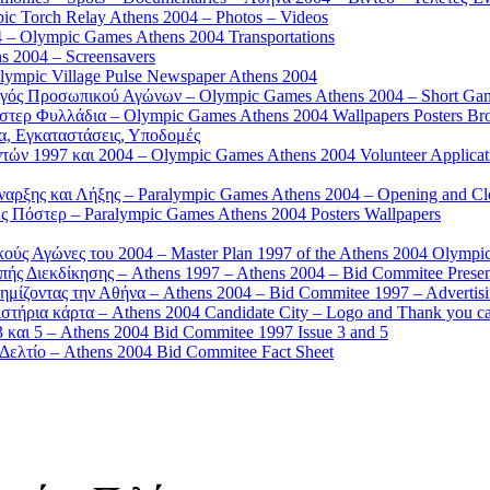
 Torch Relay Athens 2004 – Photos – Videos
 – Olympic Games Athens 2004 Transportations
s 2004 – Screensavers
mpic Village Pulse Newspaper Athens 2004
γός Προσωπικού Αγώνων – Olympic Games Athens 2004 – Short Gam
τερ Φυλλάδια – Olympic Games Athens 2004 Wallpapers Posters Br
α, Εγκαταστάσεις, Υποδομές
ών 1997 και 2004 – Olympic Games Athens 2004 Volunteer Applicat
αρξης και Λήξης – Paralympic Games Athens 2004 – Opening and C
 Πόστερ – Paralympic Games Athens 2004 Posters Wallpapers
κούς Αγώνες του 2004 – Master Plan 1997 of the Athens 2004 Olympi
ς Διεκδίκησης – Athens 1997 – Athens 2004 – Bid Commitee Presen
ημίζοντας την Αθήνα – Athens 2004 – Bid Commitee 1997 – Advertis
τήρια κάρτα – Athens 2004 Candidate City – Logo and Thank you c
 και 5 – Athens 2004 Bid Commitee 1997 Issue 3 and 5
ελτίο – Athens 2004 Bid Commitee Fact Sheet