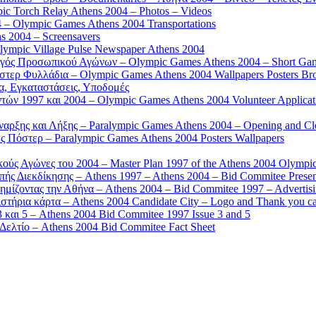
 Torch Relay Athens 2004 – Photos – Videos
 – Olympic Games Athens 2004 Transportations
s 2004 – Screensavers
mpic Village Pulse Newspaper Athens 2004
γός Προσωπικού Αγώνων – Olympic Games Athens 2004 – Short Gam
τερ Φυλλάδια – Olympic Games Athens 2004 Wallpapers Posters Br
α, Εγκαταστάσεις, Υποδομές
ών 1997 και 2004 – Olympic Games Athens 2004 Volunteer Applicat
αρξης και Λήξης – Paralympic Games Athens 2004 – Opening and C
 Πόστερ – Paralympic Games Athens 2004 Posters Wallpapers
κούς Αγώνες του 2004 – Master Plan 1997 of the Athens 2004 Olympi
ς Διεκδίκησης – Athens 1997 – Athens 2004 – Bid Commitee Presen
ημίζοντας την Αθήνα – Athens 2004 – Bid Commitee 1997 – Advertis
τήρια κάρτα – Athens 2004 Candidate City – Logo and Thank you c
 και 5 – Athens 2004 Bid Commitee 1997 Issue 3 and 5
ελτίο – Athens 2004 Bid Commitee Fact Sheet