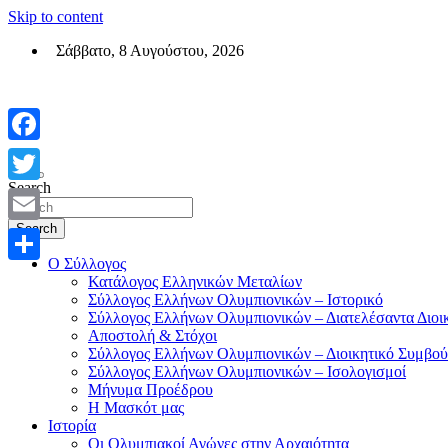
Skip to content
Σάββατο, 8 Αυγούστου, 2026
Σύλλογος Ελλήνων Ολυμπιονικών (ΣΕΟ)
Επίσημη σελίδα του θεσμικού φορεά των Ελλήνων Ολυμπιονικών
Facebook
Search
Twitter
Search
Email
Ο Σύλλογος
Μοιραστείτε
Κατάλογος Ελληνικών Μεταλίων
Σύλλογος Ελλήνων Ολυμπιονικών – Ιστορικό
Σύλλογος Ελλήνων Ολυμπιονικών – Διατελέσαντα Διοι
Αποστολή & Στόχοι
Σύλλογος Ελλήνων Ολυμπιονικών – Διοικητικό Συμβού
Σύλλογος Ελλήνων Ολυμπιονικών – Ισολογισμοί
Μήνυμα Προέδρου
Η Μασκότ μας
Ιστορία
Οι Ολυμπιακοί Αγώνες στην Αρχαιότητα