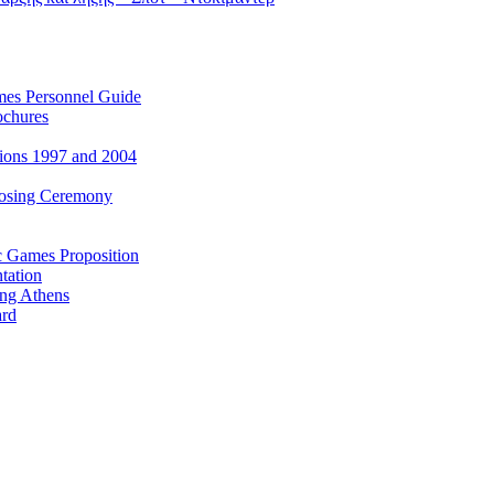
es Personnel Guide
ochures
ions 1997 and 2004
losing Ceremony
c Games Proposition
tation
ing Athens
ard