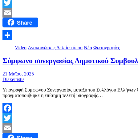
Facebook
Twitter
Share
Email
Μοιραστείτε
Video
Ανακοινώσεις
Δελτία τύπου
Νέα
Φωτογραφίες
Σύμφωνο συνεργασίας Δημοτικού Συμβουλ
21 Μαΐου, 2025
Diaxeiristis
Υπογραφή Συμφώνου Συνεργασίας μεταξύ του Συλλόγου Ελλήνων Ολ
πραγματοποιήθηκε η επίσημη τελετή υπογραφής…
Facebook
Twitter
Share
Email