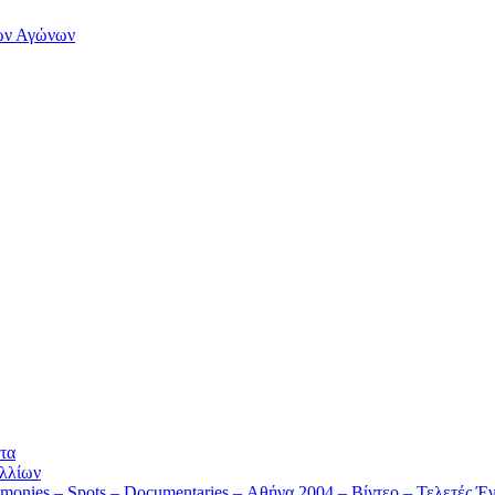
των Αγώνων
τα
λλίων
monies – Spots – Documentaries – Αθήνα 2004 – Βίντεο – Τελετές Έν