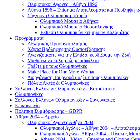
Ολυμπιακοί Αγώνες – Αθήνα 1896
Αθήνα 1896 – Επίσημα Αποτελέσματα και Περίληψη 
Σύγχρονη Ολυμπιακή Ιστορία
Ολυμπιακό Μουσείο Αθήνας
Ολυμπιακό Μουσείο Θεσσαλονίκης
Έκθεση Ολυμπιακών κειμηλίων Καλαμάτας
Προγράμματα
Αθλητικός Προσανατολισμός
Χάρτα Πρόληψης της Ουσιοεξάρτησης
Αγωνιζόμαστε για την Ελπίδα, κερδίζουμε την Ζωή
Μαθαίνω να κολυμπώ με ασφάλεια
Τρέξτε με τους Ολυμπιονίκες
Make Place for One More Woman
Διοργάνωση Τουρνουά μαζί με τους Ολυμπιονίκες
Πόλεις Ακτές & Ολυμπιονίκες
Σύλλογος Ελλήνων Ολυμπιονικών – Καταστατικό
Ολυμπιονίκες
Σύλλογος Ελλήνων Ολυμπιονικών – Συνεργασίες
Επικοινωνία
Πολιτική Συμμόρφωσης – GDPR
Αθήνα 2004 – Αρχείο
Ολυμπιακοί Αγώνες Αθήνα 2004
Ολυμπιακοί Αγώνες – Αθήνα 2004 – Αποτελέσμα
Ολυμπιακοί Αγώνες Αθήνα 2004 – Πίνακας Μετα
Athens 2004 – Video – Opening and Closing Cere