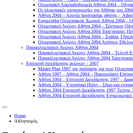
Ολυμπιακή Λαμπαδηδρομία Αθήνα 2004 – Olympic
Οι ολυμπιακές συγκοινωνίες της Αθήνας του 2004
Αθήνα 2004 – Αρχεία προστασίας οθόνης – Athen
Εφημερίδα Ολυμπιακού Χωριού Αθήνα 2004 – Oly
Ολυμπιακοί Αγώνες Αθήνα 2004 – Σύντομος Οδη
Ολυμπιακοί Αγώνες Αθήνα 2004 Ταπετσαρίες Πόσ
Ολυμπιακοί Αγώνες Αθήνα 2004 – Στάδια, Γήπεδ
Ολυμπιακοί Αγώνες Αθήνα 2004 Αιτήσεις Εθελοντ
Παραολυμπιακοί Αγώνες Αθήνα 2004
Παραολυμπιακοί Αγώνες Αθήνα 2004 – Τελετή Εν
Παραολυμπιακοί Αγώνες Αθήνα 2004 Ταπετσαρίες
Επιτροπή διεκδίκησης αγώνων – 2007
Master Plan 1997 της πρότασης για τους Ολυμπια
Αθήνα 1997 – Αθήνα 2004 – Παρουσίαση Επιτροπή
Αθήνα 2004 – Επιτροπή Διεκδίκησης 1997 – Διαφ
Αθήνα 2004 – Υποψήφια Πόλη – Σήμα και ευχαρισ
Αθήνα 2004 Επιτροπή Διεκδίκησης 1997 Τεύχος 3
Αθήνα 2004 Επιτροπή Διεκδίκησης Ενημερωτικό Δ
Home
Αθλητισμός