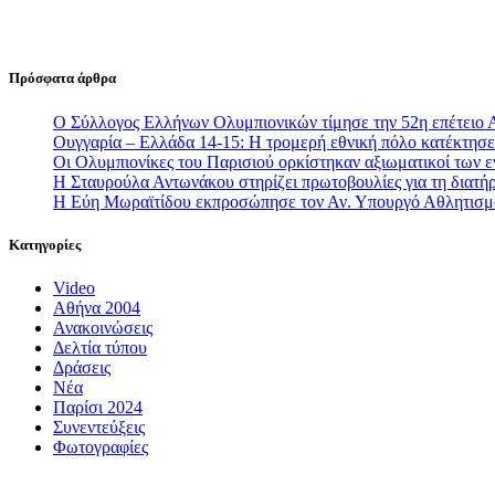
Πρόσφατα άρθρα
Ο Σύλλογος Ελλήνων Ολυμπιονικών τίμησε την 52η επέτειο 
Ουγγαρία – Ελλάδα 14-15: Η τρομερή εθνική πόλο κατέκτησε 
Οι Ολυμπιονίκες του Παρισιού ορκίστηκαν αξιωματικοί των
Η Σταυρούλα Αντωνάκου στηρίζει πρωτοβουλίες για τη διατήρ
Η Εύη Μωραϊτίδου εκπροσώπησε τον Αν. Υπουργό Αθλητισ
Κατηγορίες
Video
Αθήνα 2004
Ανακοινώσεις
Δελτία τύπου
Δράσεις
Νέα
Παρίσι 2024
Συνεντεύξεις
Φωτογραφίες