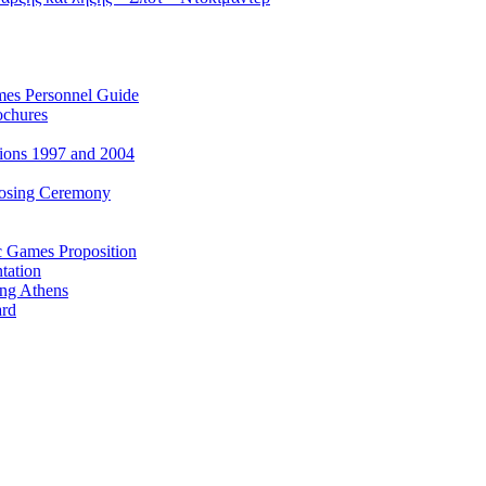
es Personnel Guide
ochures
ions 1997 and 2004
losing Ceremony
c Games Proposition
tation
ing Athens
ard