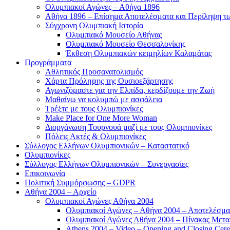
Ολυμπιακοί Αγώνες – Αθήνα 1896
Αθήνα 1896 – Επίσημα Αποτελέσματα και Περίληψη 
Σύγχρονη Ολυμπιακή Ιστορία
Ολυμπιακό Μουσείο Αθήνας
Ολυμπιακό Μουσείο Θεσσαλονίκης
Έκθεση Ολυμπιακών κειμηλίων Καλαμάτας
Προγράμματα
Αθλητικός Προσανατολισμός
Χάρτα Πρόληψης της Ουσιοεξάρτησης
Αγωνιζόμαστε για την Ελπίδα, κερδίζουμε την Ζωή
Μαθαίνω να κολυμπώ με ασφάλεια
Τρέξτε με τους Ολυμπιονίκες
Make Place for One More Woman
Διοργάνωση Τουρνουά μαζί με τους Ολυμπιονίκες
Πόλεις Ακτές & Ολυμπιονίκες
Σύλλογος Ελλήνων Ολυμπιονικών – Καταστατικό
Ολυμπιονίκες
Σύλλογος Ελλήνων Ολυμπιονικών – Συνεργασίες
Επικοινωνία
Πολιτική Συμμόρφωσης – GDPR
Αθήνα 2004 – Αρχείο
Ολυμπιακοί Αγώνες Αθήνα 2004
Ολυμπιακοί Αγώνες – Αθήνα 2004 – Αποτελέσμα
Ολυμπιακοί Αγώνες Αθήνα 2004 – Πίνακας Μετα
Athens 2004 – Video – Opening and Closing Cere