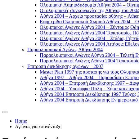
Ολυμπιακή Λαμπαδηδρομία Αθήνα 2004 – Olympic
Οι ολυμπιακές συγκοινωνίες της Αθήνας του 2004
Αθήνα 2004 – Αρχεία προστασίας οθόνης – Athen
Εφημερίδα Ολυμπιακού Χωριού Αθήνα 2004 – Oly
Ολυμπιακοί Αγώνες Αθήνα 2004 – Σύντομος Οδη
Ολυμπιακοί Αγώνες Αθήνα 2004 Ταπετσαρίες Πόσ
Ολυμπιακοί Αγώνες Αθήνα 2004 – Στάδια, Γήπεδ
Ολυμπιακοί Αγώνες Αθήνα 2004 Αιτήσεις Εθελοντ
Παραολυμπιακοί Αγώνες Αθήνα 2004
Παραολυμπιακοί Αγώνες Αθήνα 2004 – Τελετή Εν
Παραολυμπιακοί Αγώνες Αθήνα 2004 Ταπετσαρίες
Επιτροπή διεκδίκησης αγώνων – 2007
Master Plan 1997 της πρότασης για τους Ολυμπια
Αθήνα 1997 – Αθήνα 2004 – Παρουσίαση Επιτροπή
Αθήνα 2004 – Επιτροπή Διεκδίκησης 1997 – Διαφ
Αθήνα 2004 – Υποψήφια Πόλη – Σήμα και ευχαρισ
Αθήνα 2004 Επιτροπή Διεκδίκησης 1997 Τεύχος 3
Αθήνα 2004 Επιτροπή Διεκδίκησης Ενημερωτικό Δ
Home
Αγώνας για επανένταξη