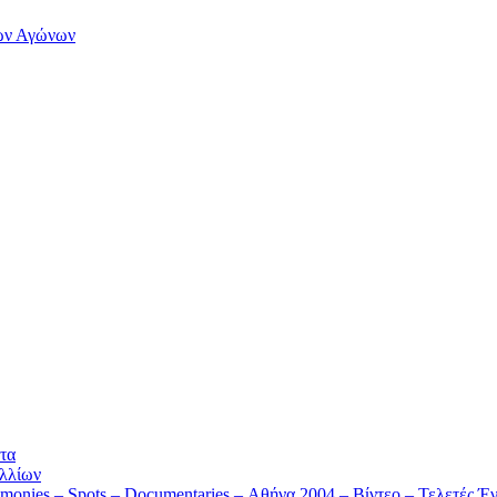
των Αγώνων
τα
λλίων
monies – Spots – Documentaries – Αθήνα 2004 – Βίντεο – Τελετές Έν