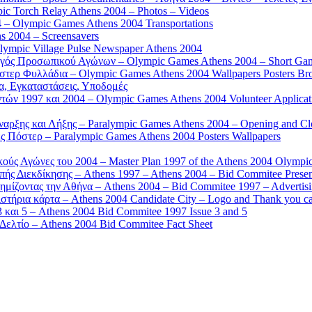
 Torch Relay Athens 2004 – Photos – Videos
 – Olympic Games Athens 2004 Transportations
s 2004 – Screensavers
mpic Village Pulse Newspaper Athens 2004
γός Προσωπικού Αγώνων – Olympic Games Athens 2004 – Short Gam
τερ Φυλλάδια – Olympic Games Athens 2004 Wallpapers Posters Br
α, Εγκαταστάσεις, Υποδομές
ών 1997 και 2004 – Olympic Games Athens 2004 Volunteer Applicat
αρξης και Λήξης – Paralympic Games Athens 2004 – Opening and C
 Πόστερ – Paralympic Games Athens 2004 Posters Wallpapers
κούς Αγώνες του 2004 – Master Plan 1997 of the Athens 2004 Olympi
ς Διεκδίκησης – Athens 1997 – Athens 2004 – Bid Commitee Presen
ημίζοντας την Αθήνα – Athens 2004 – Bid Commitee 1997 – Advertis
τήρια κάρτα – Athens 2004 Candidate City – Logo and Thank you c
 και 5 – Athens 2004 Bid Commitee 1997 Issue 3 and 5
ελτίο – Athens 2004 Bid Commitee Fact Sheet