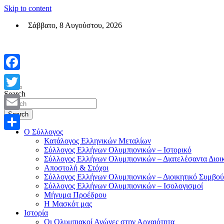
Skip to content
Σάββατο, 8 Αυγούστου, 2026
Σύλλογος Ελλήνων Ολυμπιονικών (ΣΕΟ)
Επίσημη σελίδα του θεσμικού φορεά των Ελλήνων Ολυμπιονικών
Facebook
Search
Twitter
Search
Email
Ο Σύλλογος
Μοιραστείτε
Κατάλογος Ελληνικών Μεταλίων
Σύλλογος Ελλήνων Ολυμπιονικών – Ιστορικό
Σύλλογος Ελλήνων Ολυμπιονικών – Διατελέσαντα Διοι
Αποστολή & Στόχοι
Σύλλογος Ελλήνων Ολυμπιονικών – Διοικητικό Συμβού
Σύλλογος Ελλήνων Ολυμπιονικών – Ισολογισμοί
Μήνυμα Προέδρου
Η Μασκότ μας
Ιστορία
Οι Ολυμπιακοί Αγώνες στην Αρχαιότητα