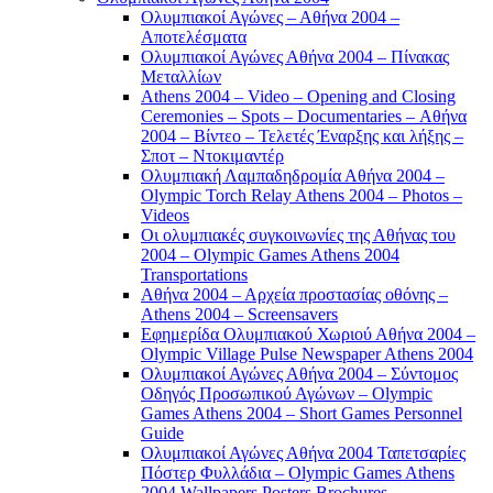
Ολυμπιακοί Αγώνες – Αθήνα 2004 –
Αποτελέσματα
Ολυμπιακοί Αγώνες Αθήνα 2004 – Πίνακας
Μεταλλίων
Athens 2004 – Video – Opening and Closing
Ceremonies – Spots – Documentaries – Αθήνα
2004 – Βίντεο – Τελετές Έναρξης και λήξης –
Σποτ – Ντοκιμαντέρ
Ολυμπιακή Λαμπαδηδρομία Αθήνα 2004 –
Olympic Torch Relay Athens 2004 – Photos –
Videos
Οι ολυμπιακές συγκοινωνίες της Αθήνας του
2004 – Olympic Games Athens 2004
Transportations
Αθήνα 2004 – Αρχεία προστασίας οθόνης –
Athens 2004 – Screensavers
Εφημερίδα Ολυμπιακού Χωριού Αθήνα 2004 –
Olympic Village Pulse Newspaper Athens 2004
Ολυμπιακοί Αγώνες Αθήνα 2004 – Σύντομος
Οδηγός Προσωπικού Αγώνων – Olympic
Games Athens 2004 – Short Games Personnel
Guide
Ολυμπιακοί Αγώνες Αθήνα 2004 Ταπετσαρίες
Πόστερ Φυλλάδια – Olympic Games Athens
2004 Wallpapers Posters Brochures