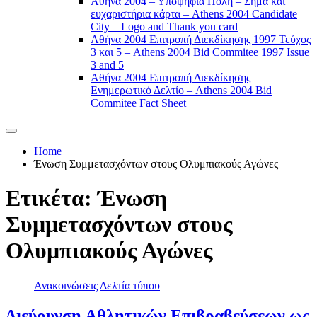
Αθήνα 2004 – Υποψήφια Πόλη – Σήμα και
ευχαριστήρια κάρτα – Athens 2004 Candidate
City – Logo and Thank you card
Αθήνα 2004 Επιτροπή Διεκδίκησης 1997 Τεύχος
3 και 5 – Athens 2004 Bid Commitee 1997 Issue
3 and 5
Αθήνα 2004 Επιτροπή Διεκδίκησης
Ενημερωτικό Δελτίο – Athens 2004 Bid
Commitee Fact Sheet
Home
Ένωση Συμμετασχόντων στους Ολυμπιακούς Αγώνες
Ετικέτα:
Ένωση
Συμμετασχόντων στους
Ολυμπιακούς Αγώνες
Ανακοινώσεις
Δελτία τύπου
Διεύρυνση Αθλητικών Επιβραβεύσεων ως