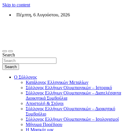
Skip to content
Πέμπτη, 6 Αυγούστου, 2026
Σύλλογος Ελλήνων Ολυμπιονικών (ΣΕΟ)
Επίσημη σελίδα του θεσμικού φορεά των Ελλήνων Ολυμπιονικών
Search
Search
Ο Σύλλογος
Κατάλογος Ελληνικών Μεταλίων
Σύλλογος Ελλήνων Ολυμπιονικών – Ιστορικό
Σύλλογος Ελλήνων Ολυμπιονικών – Διατελέσαντα
Διοικητικά Συμβούλια
Αποστολή & Στόχοι
Σύλλογος Ελλήνων Ολυμπιονικών – Διοικητικό
Συμβούλιο
Σύλλογος Ελλήνων Ολυμπιονικών – Ισολογισμοί
Μήνυμα Προέδρου
Η Μασκότ μας