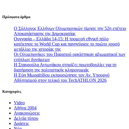
Πρόσφατα άρθρα
Ο Σύλλογος Ελλήνων Ολυμπιονικών τίμησε την 52η επέτειο
Αποκατάστασης της Δημοκρατίας
Ουγγαρία – Ελλάδα 14-15: Η τρομερή εθνική πόλο
κατέκτησε το World Cup και πανηγύρισε το πρώτο χρυσό
μετάλλιο της ιστορίας της
Οι Ολυμπιονίκες του Παρισιού ορκίστηκαν αξιωματικοί των
ενόπλων δυνάμεων
Η Σταυρούλα Αντωνάκου στηρίζει πρωτοβουλίες για τη
διατήρηση της πολιτιστικής κληρονομιάς
Η Εύη Μωραϊτίδου εκπροσώπησε τον Αν. Υπουργό
Αθλητισμού στον τελικό του TechATHLON 2026
Κατηγορίες
Video
Αθήνα 2004
Ανακοινώσεις
Δελτία τύπου
Δράσεις
Νέα