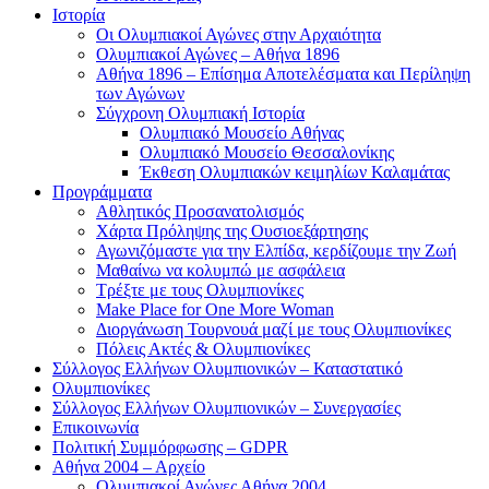
Ιστορία
Οι Ολυμπιακοί Αγώνες στην Αρχαιότητα
Ολυμπιακοί Αγώνες – Αθήνα 1896
Αθήνα 1896 – Επίσημα Αποτελέσματα και Περίληψη
των Αγώνων
Σύγχρονη Ολυμπιακή Ιστορία
Ολυμπιακό Μουσείο Αθήνας
Ολυμπιακό Μουσείο Θεσσαλονίκης
Έκθεση Ολυμπιακών κειμηλίων Καλαμάτας
Προγράμματα
Αθλητικός Προσανατολισμός
Χάρτα Πρόληψης της Ουσιοεξάρτησης
Αγωνιζόμαστε για την Ελπίδα, κερδίζουμε την Ζωή
Μαθαίνω να κολυμπώ με ασφάλεια
Τρέξτε με τους Ολυμπιονίκες
Make Place for One More Woman
Διοργάνωση Τουρνουά μαζί με τους Ολυμπιονίκες
Πόλεις Ακτές & Ολυμπιονίκες
Σύλλογος Ελλήνων Ολυμπιονικών – Καταστατικό
Ολυμπιονίκες
Σύλλογος Ελλήνων Ολυμπιονικών – Συνεργασίες
Επικοινωνία
Πολιτική Συμμόρφωσης – GDPR
Αθήνα 2004 – Αρχείο
Ολυμπιακοί Αγώνες Αθήνα 2004