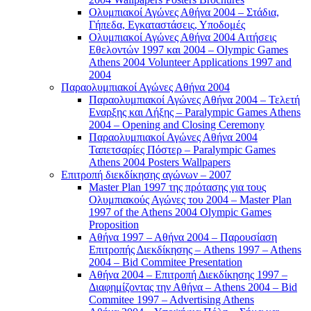
Ολυμπιακοί Αγώνες Αθήνα 2004 – Στάδια,
Γήπεδα, Εγκαταστάσεις, Υποδομές
Ολυμπιακοί Αγώνες Αθήνα 2004 Αιτήσεις
Εθελοντών 1997 και 2004 – Olympic Games
Athens 2004 Volunteer Applications 1997 and
2004
Παραολυμπιακοί Αγώνες Αθήνα 2004
Παραολυμπιακοί Αγώνες Αθήνα 2004 – Τελετή
Εναρξης και Λήξης – Paralympic Games Athens
2004 – Opening and Closing Ceremony
Παραολυμπιακοί Αγώνες Αθήνα 2004
Ταπετσαρίες Πόστερ – Paralympic Games
Athens 2004 Posters Wallpapers
Επιτροπή διεκδίκησης αγώνων – 2007
Master Plan 1997 της πρότασης για τους
Ολυμπιακούς Αγώνες του 2004 – Master Plan
1997 of the Athens 2004 Olympic Games
Proposition
Αθήνα 1997 – Αθήνα 2004 – Παρουσίαση
Επιτροπής Διεκδίκησης – Athens 1997 – Athens
2004 – Bid Commitee Presentation
Αθήνα 2004 – Επιτροπή Διεκδίκησης 1997 –
Διαφημίζοντας την Αθήνα – Athens 2004 – Bid
Commitee 1997 – Advertising Athens