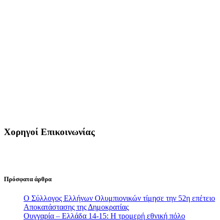
Χορηγοί Επικοινωνίας
Πρόσφατα άρθρα
Ο Σύλλογος Ελλήνων Ολυμπιονικών τίμησε την 52η επέτειο
Αποκατάστασης της Δημοκρατίας
Ουγγαρία – Ελλάδα 14-15: Η τρομερή εθνική πόλο