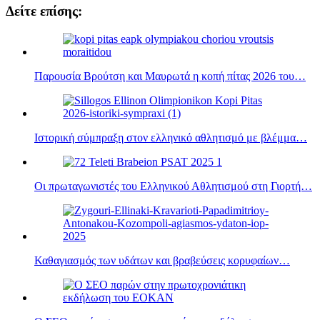
Μοιραστείτε
Δείτε επίσης:
Παρουσία Βρούτση και Μαυρωτά η κοπή πίτας 2026 του…
Ιστορική σύμπραξη στον ελληνικό αθλητισμό με βλέμμα…
Οι πρωταγωνιστές του Ελληνικού Αθλητισμού στη Γιορτή…
Καθαγιασμός των υδάτων και βραβεύσεις κορυφαίων…