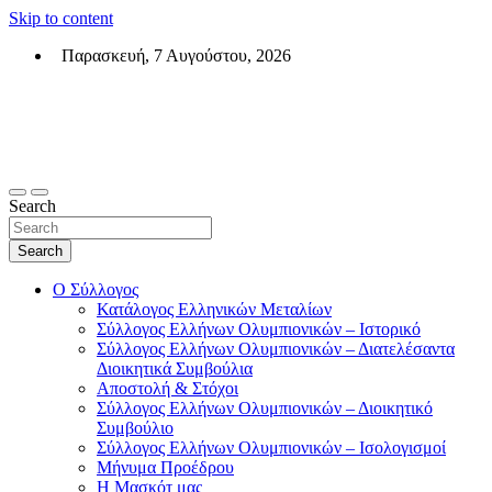
Skip to content
Παρασκευή, 7 Αυγούστου, 2026
Σύλλογος Ελλήνων Ολυμπιονικών (ΣΕΟ)
Επίσημη σελίδα του θεσμικού φορεά των Ελλήνων Ολυμπιονικών
Search
Search
Ο Σύλλογος
Κατάλογος Ελληνικών Μεταλίων
Σύλλογος Ελλήνων Ολυμπιονικών – Ιστορικό
Σύλλογος Ελλήνων Ολυμπιονικών – Διατελέσαντα
Διοικητικά Συμβούλια
Αποστολή & Στόχοι
Σύλλογος Ελλήνων Ολυμπιονικών – Διοικητικό
Συμβούλιο
Σύλλογος Ελλήνων Ολυμπιονικών – Ισολογισμοί
Μήνυμα Προέδρου
Η Μασκότ μας