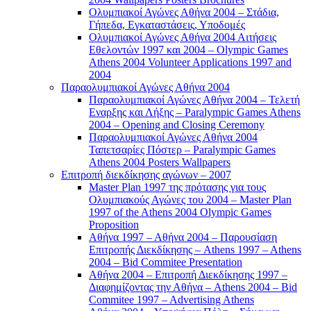
Ολυμπιακοί Αγώνες Αθήνα 2004 – Στάδια,
Γήπεδα, Εγκαταστάσεις, Υποδομές
Ολυμπιακοί Αγώνες Αθήνα 2004 Αιτήσεις
Εθελοντών 1997 και 2004 – Olympic Games
Athens 2004 Volunteer Applications 1997 and
2004
Παραολυμπιακοί Αγώνες Αθήνα 2004
Παραολυμπιακοί Αγώνες Αθήνα 2004 – Τελετή
Εναρξης και Λήξης – Paralympic Games Athens
2004 – Opening and Closing Ceremony
Παραολυμπιακοί Αγώνες Αθήνα 2004
Ταπετσαρίες Πόστερ – Paralympic Games
Athens 2004 Posters Wallpapers
Επιτροπή διεκδίκησης αγώνων – 2007
Master Plan 1997 της πρότασης για τους
Ολυμπιακούς Αγώνες του 2004 – Master Plan
1997 of the Athens 2004 Olympic Games
Proposition
Αθήνα 1997 – Αθήνα 2004 – Παρουσίαση
Επιτροπής Διεκδίκησης – Athens 1997 – Athens
2004 – Bid Commitee Presentation
Αθήνα 2004 – Επιτροπή Διεκδίκησης 1997 –
Διαφημίζοντας την Αθήνα – Athens 2004 – Bid
Commitee 1997 – Advertising Athens