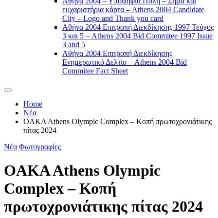
Αθήνα 2004 – Υποψήφια Πόλη – Σήμα και
ευχαριστήρια κάρτα – Athens 2004 Candidate
City – Logo and Thank you card
Αθήνα 2004 Επιτροπή Διεκδίκησης 1997 Τεύχος
3 και 5 – Athens 2004 Bid Commitee 1997 Issue
3 and 5
Αθήνα 2004 Επιτροπή Διεκδίκησης
Ενημερωτικό Δελτίο – Athens 2004 Bid
Commitee Fact Sheet
Home
Νέα
OAKA Athens Olympic Complex – Κοπή πρωτοχρονιάτικης
πίτας 2024
Νέα
Φωτογραφίες
OAKA Athens Olympic
Complex – Κοπή
πρωτοχρονιάτικης πίτας 2024