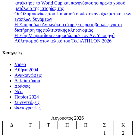
κατέκτησε το World Cup και πανηγύρισε το πρώτο χρυσό
μετάλλιο της ιστορίας της
Οι Ολυμπιονίκες του Παρισιού ορκίστηκαν αξιωματικοί των
ενόπλων δυνάμεων
Η Σταυρούλα Αντωνάκου στηρίζει πρωτοβουλίες για τη
διατήρηση της πολιτιστικής κληρονομιάς
Η Εύη Μωραϊτίδου εκπροσώπησε τον Αν. Υπουργό
Αθλητισμού στον τελικό του TechATHLON 2026
Κατηγορίες
Video
Αθήνα 2004
Ανακοινώσεις
Δελτία τύπου
Δράσεις
Νέα
Παρίσι 2024
Συνεντεύξεις
Φωτογραφίες
Αύγουστος 2026
Δ
Τ
Τ
Π
Π
Σ
Κ
1
2