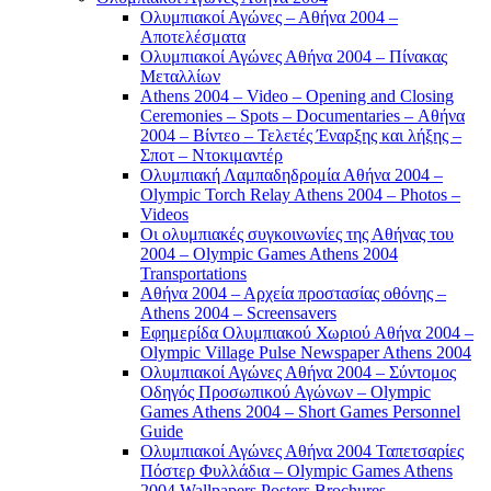
Ολυμπιακοί Αγώνες – Αθήνα 2004 –
Αποτελέσματα
Ολυμπιακοί Αγώνες Αθήνα 2004 – Πίνακας
Μεταλλίων
Athens 2004 – Video – Opening and Closing
Ceremonies – Spots – Documentaries – Αθήνα
2004 – Βίντεο – Τελετές Έναρξης και λήξης –
Σποτ – Ντοκιμαντέρ
Ολυμπιακή Λαμπαδηδρομία Αθήνα 2004 –
Olympic Torch Relay Athens 2004 – Photos –
Videos
Οι ολυμπιακές συγκοινωνίες της Αθήνας του
2004 – Olympic Games Athens 2004
Transportations
Αθήνα 2004 – Αρχεία προστασίας οθόνης –
Athens 2004 – Screensavers
Εφημερίδα Ολυμπιακού Χωριού Αθήνα 2004 –
Olympic Village Pulse Newspaper Athens 2004
Ολυμπιακοί Αγώνες Αθήνα 2004 – Σύντομος
Οδηγός Προσωπικού Αγώνων – Olympic
Games Athens 2004 – Short Games Personnel
Guide
Ολυμπιακοί Αγώνες Αθήνα 2004 Ταπετσαρίες
Πόστερ Φυλλάδια – Olympic Games Athens
2004 Wallpapers Posters Brochures