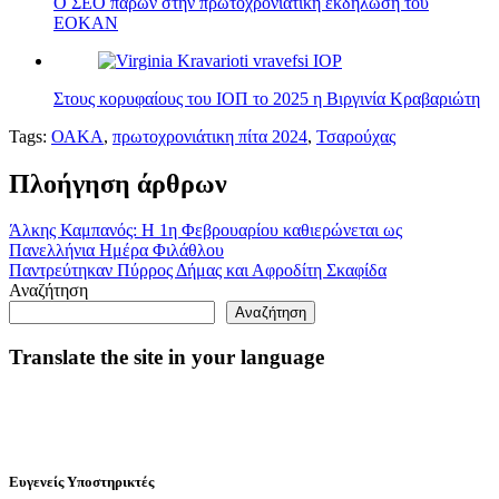
Ο ΣΕΟ παρών στην πρωτοχρονιάτικη εκδήλωση του
ΕΟΚΑΝ
Στους κορυφαίους του ΙΟΠ το 2025 η Βιργινία Κραβαριώτη
Tags:
ΟΑΚΑ
,
πρωτοχρονιάτικη πίτα 2024
,
Τσαρούχας
Πλοήγηση άρθρων
Άλκης Καμπανός: Η 1η Φεβρουαρίου καθιερώνεται ως
Πανελλήνια Ημέρα Φιλάθλου
Παντρεύτηκαν Πύρρος Δήμας και Αφροδίτη Σκαφίδα
Αναζήτηση
Αναζήτηση
Translate the site in your language
Ευγενείς Υποστηρικτές