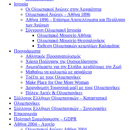
Ιστορία
Οι Ολυμπιακοί Αγώνες στην Αρχαιότητα
Ολυμπιακοί Αγώνες – Αθήνα 1896
Αθήνα 1896 – Επίσημα Αποτελέσματα και Περίληψη
των Αγώνων
Σύγχρονη Ολυμπιακή Ιστορία
Ολυμπιακό Μουσείο Αθήνας
Ολυμπιακό Μουσείο Θεσσαλονίκης
Έκθεση Ολυμπιακών κειμηλίων Καλαμάτας
Προγράμματα
Αθλητικός Προσανατολισμός
Χάρτα Πρόληψης της Ουσιοεξάρτησης
Αγωνιζόμαστε για την Ελπίδα, κερδίζουμε την Ζωή
Μαθαίνω να κολυμπώ με ασφάλεια
Τρέξτε με τους Ολυμπιονίκες
Make Place for One More Woman
Διοργάνωση Τουρνουά μαζί με τους Ολυμπιονίκες
Πόλεις Ακτές & Ολυμπιονίκες
Σύλλογος Ελλήνων Ολυμπιονικών – Καταστατικό
Ολυμπιονίκες
Σύλλογος Ελλήνων Ολυμπιονικών – Συνεργασίες
Επικοινωνία
Πολιτική Συμμόρφωσης – GDPR
Αθήνα 2004 – Αρχείο
Ολυμπιακοί Αγώνες Αθήνα 2004