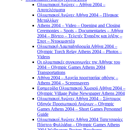
Ολυμπιακοί Αγώνες – Αθήνα 2004 –
Αποτελέσματα
Ολυμπιακοί Αγώνες Αθήνα 2004 – Πίνακας
Μεταλλίων
Athens 2004 – Video – Opening and Closing
Ceremonies – Spots – Documentaries – Αθήνα
2004 – Βίντεο – Τελετές Έναρξης και λήξης –
Σποτ – Ντοκιμαντέρ
Ολυμπιακή Λαμπαδηδρομία Αθήνα 2004 –
Olympic Torch Relay Athens 2004 – Photos –
Videos
Οι ολυμπιακές συγκοινωνίες της Αθήνας του
2004 – Olympic Games Athens 2004
Transportations
Αθήνα 2004 – Αρχεία προστασίας οθόνης –
Athens 2004 – Screensavers
Εφημερίδα Ολυμπιακού Χωριού Αθήνα 2004 –
Olympic Village Pulse Newspaper Athens 2004
Ολυμπιακοί Αγώνες Αθήνα 2004 – Σύντομος
Οδηγός Προσωπικού Αγώνων – Olympic
Games Athens 2004 – Short Games Personnel
Guide
Ολυμπιακοί Αγώνες Αθήνα 2004 Ταπετσαρίες
Πόστερ Φυλλάδια – Olympic Games Athens
2004 Wallpapers Posters Brochures