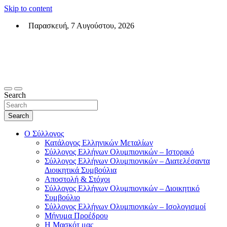
Skip to content
Παρασκευή, 7 Αυγούστου, 2026
Σύλλογος Ελλήνων Ολυμπιονικών (ΣΕΟ)
Επίσημη σελίδα του θεσμικού φορεά των Ελλήνων Ολυμπιονικών
Search
Search
Ο Σύλλογος
Κατάλογος Ελληνικών Μεταλίων
Σύλλογος Ελλήνων Ολυμπιονικών – Ιστορικό
Σύλλογος Ελλήνων Ολυμπιονικών – Διατελέσαντα
Διοικητικά Συμβούλια
Αποστολή & Στόχοι
Σύλλογος Ελλήνων Ολυμπιονικών – Διοικητικό
Συμβούλιο
Σύλλογος Ελλήνων Ολυμπιονικών – Ισολογισμοί
Μήνυμα Προέδρου
Η Μασκότ μας