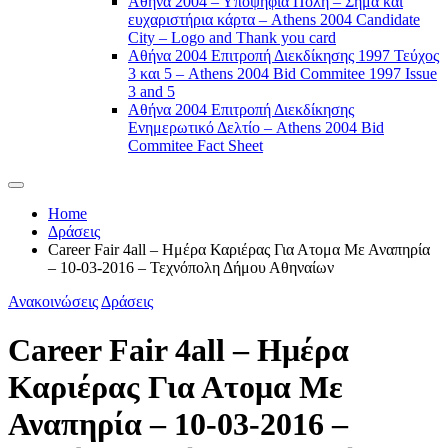
Αθήνα 2004 – Υποψήφια Πόλη – Σήμα και
ευχαριστήρια κάρτα – Athens 2004 Candidate
City – Logo and Thank you card
Αθήνα 2004 Επιτροπή Διεκδίκησης 1997 Τεύχος
3 και 5 – Athens 2004 Bid Commitee 1997 Issue
3 and 5
Αθήνα 2004 Επιτροπή Διεκδίκησης
Ενημερωτικό Δελτίο – Athens 2004 Bid
Commitee Fact Sheet
Home
Δράσεις
Career Fair 4all – Ημέρα Καριέρας Για Ατομα Με Αναπηρία
– 10-03-2016 – Τεχνόπολη Δήμου Αθηναίων
Ανακοινώσεις
Δράσεις
Career Fair 4all – Ημέρα
Καριέρας Για Ατομα Με
Αναπηρία – 10-03-2016 –