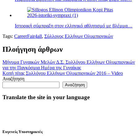
Ιστορική σύμπραξη στον ελληνικό αθλητισμό με βλέμμα…
Tags:
CareerFair4all
,
Σύλλογος Ελλήνων Ολυμπιονικών
Πλοήγηση άρθρων
Μήνυμα Γυναικών Μελών Δ.Σ. Συλλόγου Ελλήνων Ολυμπιονικών
για την Παγκόσμια Ημέρα της Γυναίκας
Κοπή πίτας Συλλόγου Ελλήνων Ολυμπιονικών 2016 – Video
Αναζήτηση
Αναζήτηση
Translate the site in your language
Ευγενείς Υποστηρικτές