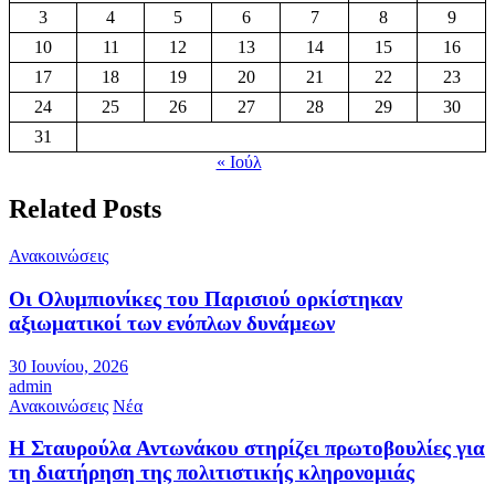
3
4
5
6
7
8
9
10
11
12
13
14
15
16
17
18
19
20
21
22
23
24
25
26
27
28
29
30
31
« Ιούλ
Related Posts
Ανακοινώσεις
Οι Ολυμπιονίκες του Παρισιού ορκίστηκαν
αξιωματικοί των ενόπλων δυνάμεων
30 Ιουνίου, 2026
admin
Ανακοινώσεις
Νέα
Η Σταυρούλα Αντωνάκου στηρίζει πρωτοβουλίες για
τη διατήρηση της πολιτιστικής κληρονομιάς