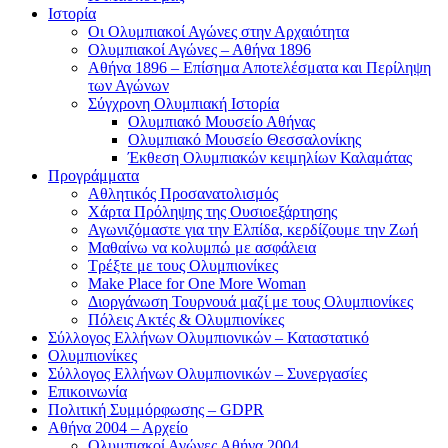
Ιστορία
Οι Ολυμπιακοί Αγώνες στην Αρχαιότητα
Ολυμπιακοί Αγώνες – Αθήνα 1896
Αθήνα 1896 – Επίσημα Αποτελέσματα και Περίληψη
των Αγώνων
Σύγχρονη Ολυμπιακή Ιστορία
Ολυμπιακό Μουσείο Αθήνας
Ολυμπιακό Μουσείο Θεσσαλονίκης
Έκθεση Ολυμπιακών κειμηλίων Καλαμάτας
Προγράμματα
Αθλητικός Προσανατολισμός
Χάρτα Πρόληψης της Ουσιοεξάρτησης
Αγωνιζόμαστε για την Ελπίδα, κερδίζουμε την Ζωή
Μαθαίνω να κολυμπώ με ασφάλεια
Τρέξτε με τους Ολυμπιονίκες
Make Place for One More Woman
Διοργάνωση Τουρνουά μαζί με τους Ολυμπιονίκες
Πόλεις Ακτές & Ολυμπιονίκες
Σύλλογος Ελλήνων Ολυμπιονικών – Καταστατικό
Ολυμπιονίκες
Σύλλογος Ελλήνων Ολυμπιονικών – Συνεργασίες
Επικοινωνία
Πολιτική Συμμόρφωσης – GDPR
Αθήνα 2004 – Αρχείο
Ολυμπιακοί Αγώνες Αθήνα 2004