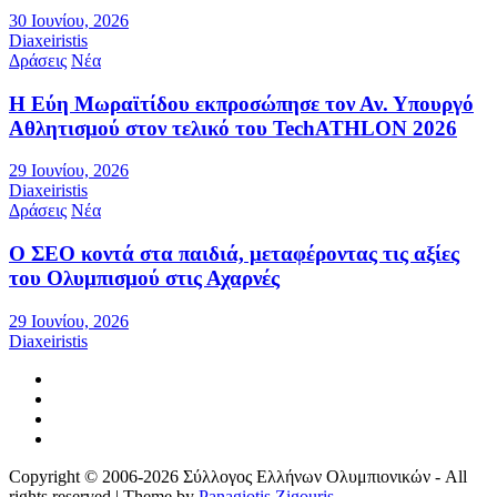
30 Ιουνίου, 2026
Diaxeiristis
Δράσεις
Νέα
Η Εύη Μωραϊτίδου εκπροσώπησε τον Αν. Υπουργό
Αθλητισμού στον τελικό του TechATHLON 2026
29 Ιουνίου, 2026
Diaxeiristis
Δράσεις
Νέα
Ο ΣEO κοντά στα παιδιά, μεταφέροντας τις αξίες
του Ολυμπισμού στις Αχαρνές
29 Ιουνίου, 2026
Diaxeiristis
Copyright © 2006-2026 Σύλλογος Ελλήνων Ολυμπιονικών - All
rights reserved | Theme by
Panagiotis Zigouris