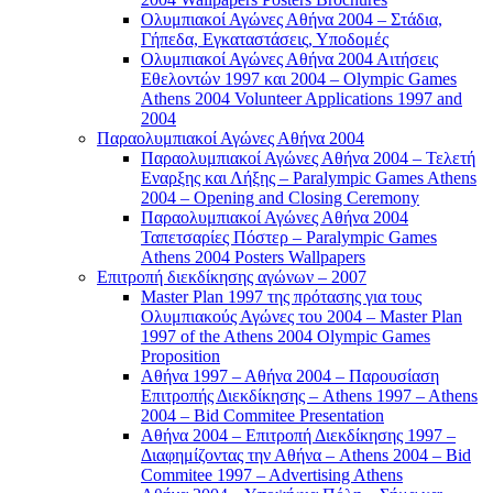
Ολυμπιακοί Αγώνες Αθήνα 2004 – Στάδια,
Γήπεδα, Εγκαταστάσεις, Υποδομές
Ολυμπιακοί Αγώνες Αθήνα 2004 Αιτήσεις
Εθελοντών 1997 και 2004 – Olympic Games
Athens 2004 Volunteer Applications 1997 and
2004
Παραολυμπιακοί Αγώνες Αθήνα 2004
Παραολυμπιακοί Αγώνες Αθήνα 2004 – Τελετή
Εναρξης και Λήξης – Paralympic Games Athens
2004 – Opening and Closing Ceremony
Παραολυμπιακοί Αγώνες Αθήνα 2004
Ταπετσαρίες Πόστερ – Paralympic Games
Athens 2004 Posters Wallpapers
Επιτροπή διεκδίκησης αγώνων – 2007
Master Plan 1997 της πρότασης για τους
Ολυμπιακούς Αγώνες του 2004 – Master Plan
1997 of the Athens 2004 Olympic Games
Proposition
Αθήνα 1997 – Αθήνα 2004 – Παρουσίαση
Επιτροπής Διεκδίκησης – Athens 1997 – Athens
2004 – Bid Commitee Presentation
Αθήνα 2004 – Επιτροπή Διεκδίκησης 1997 –
Διαφημίζοντας την Αθήνα – Athens 2004 – Bid
Commitee 1997 – Advertising Athens