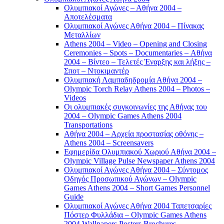
Ολυμπιακοί Αγώνες – Αθήνα 2004 –
Αποτελέσματα
Ολυμπιακοί Αγώνες Αθήνα 2004 – Πίνακας
Μεταλλίων
Athens 2004 – Video – Opening and Closing
Ceremonies – Spots – Documentaries – Αθήνα
2004 – Βίντεο – Τελετές Έναρξης και λήξης –
Σποτ – Ντοκιμαντέρ
Ολυμπιακή Λαμπαδηδρομία Αθήνα 2004 –
Olympic Torch Relay Athens 2004 – Photos –
Videos
Οι ολυμπιακές συγκοινωνίες της Αθήνας του
2004 – Olympic Games Athens 2004
Transportations
Αθήνα 2004 – Αρχεία προστασίας οθόνης –
Athens 2004 – Screensavers
Εφημερίδα Ολυμπιακού Χωριού Αθήνα 2004 –
Olympic Village Pulse Newspaper Athens 2004
Ολυμπιακοί Αγώνες Αθήνα 2004 – Σύντομος
Οδηγός Προσωπικού Αγώνων – Olympic
Games Athens 2004 – Short Games Personnel
Guide
Ολυμπιακοί Αγώνες Αθήνα 2004 Ταπετσαρίες
Πόστερ Φυλλάδια – Olympic Games Athens
2004 Wallpapers Posters Brochures