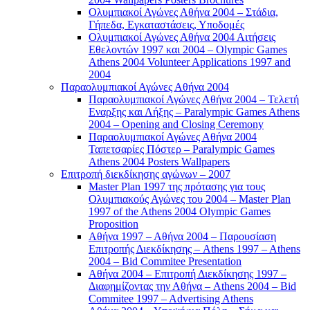
Ολυμπιακοί Αγώνες Αθήνα 2004 – Στάδια,
Γήπεδα, Εγκαταστάσεις, Υποδομές
Ολυμπιακοί Αγώνες Αθήνα 2004 Αιτήσεις
Εθελοντών 1997 και 2004 – Olympic Games
Athens 2004 Volunteer Applications 1997 and
2004
Παραολυμπιακοί Αγώνες Αθήνα 2004
Παραολυμπιακοί Αγώνες Αθήνα 2004 – Τελετή
Εναρξης και Λήξης – Paralympic Games Athens
2004 – Opening and Closing Ceremony
Παραολυμπιακοί Αγώνες Αθήνα 2004
Ταπετσαρίες Πόστερ – Paralympic Games
Athens 2004 Posters Wallpapers
Επιτροπή διεκδίκησης αγώνων – 2007
Master Plan 1997 της πρότασης για τους
Ολυμπιακούς Αγώνες του 2004 – Master Plan
1997 of the Athens 2004 Olympic Games
Proposition
Αθήνα 1997 – Αθήνα 2004 – Παρουσίαση
Επιτροπής Διεκδίκησης – Athens 1997 – Athens
2004 – Bid Commitee Presentation
Αθήνα 2004 – Επιτροπή Διεκδίκησης 1997 –
Διαφημίζοντας την Αθήνα – Athens 2004 – Bid
Commitee 1997 – Advertising Athens