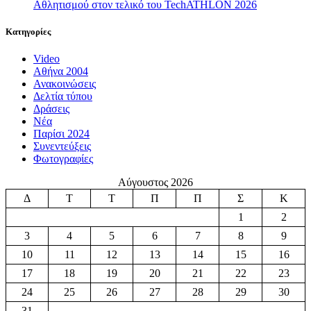
Αθλητισμού στον τελικό του TechATHLON 2026
Κατηγορίες
Video
Αθήνα 2004
Ανακοινώσεις
Δελτία τύπου
Δράσεις
Νέα
Παρίσι 2024
Συνεντεύξεις
Φωτογραφίες
Αύγουστος 2026
Δ
Τ
Τ
Π
Π
Σ
Κ
1
2
3
4
5
6
7
8
9
10
11
12
13
14
15
16
17
18
19
20
21
22
23
24
25
26
27
28
29
30
31