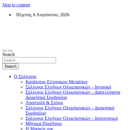
Skip to content
Πέμπτη, 6 Αυγούστου, 2026
Σύλλογος Ελλήνων Ολυμπιονικών (ΣΕΟ)
Επίσημη σελίδα του θεσμικού φορεά των Ελλήνων Ολυμπιονικών
Search
Search
Ο Σύλλογος
Κατάλογος Ελληνικών Μεταλίων
Σύλλογος Ελλήνων Ολυμπιονικών – Ιστορικό
Σύλλογος Ελλήνων Ολυμπιονικών – Διατελέσαντα
Διοικητικά Συμβούλια
Αποστολή & Στόχοι
Σύλλογος Ελλήνων Ολυμπιονικών – Διοικητικό
Συμβούλιο
Σύλλογος Ελλήνων Ολυμπιονικών – Ισολογισμοί
Μήνυμα Προέδρου
Η Μασκότ μας