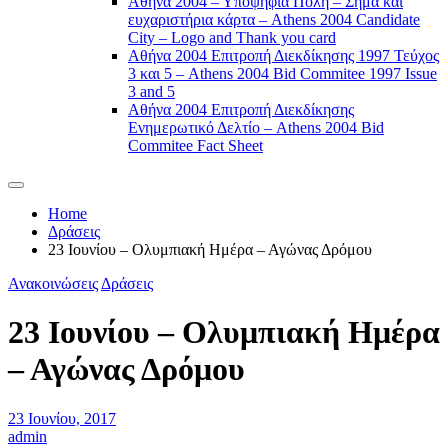
Αθήνα 2004 – Υποψήφια Πόλη – Σήμα και
ευχαριστήρια κάρτα – Athens 2004 Candidate
City – Logo and Thank you card
Αθήνα 2004 Επιτροπή Διεκδίκησης 1997 Τεύχος
3 και 5 – Athens 2004 Bid Commitee 1997 Issue
3 and 5
Αθήνα 2004 Επιτροπή Διεκδίκησης
Ενημερωτικό Δελτίο – Athens 2004 Bid
Commitee Fact Sheet
Home
Δράσεις
23 Ιουνίου – Ολυμπιακή Ημέρα – Αγώνας Δρόμου
Ανακοινώσεις
Δράσεις
23 Ιουνίου – Ολυμπιακή Ημέρα
– Αγώνας Δρόμου
23 Ιουνίου, 2017
admin