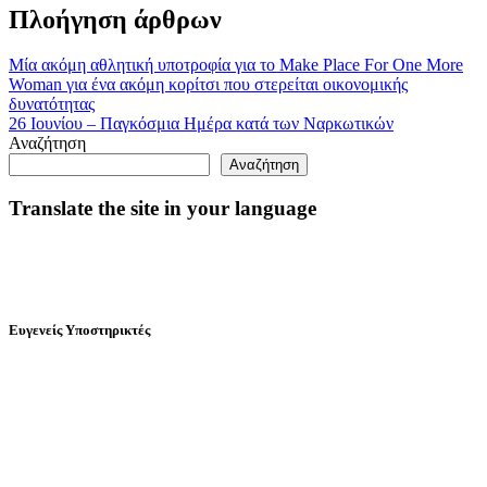
Πλοήγηση άρθρων
Μία ακόμη αθλητική υποτροφία για το Make Place For One More
Woman για ένα ακόμη κορίτσι που στερείται οικονομικής
δυνατότητας
26 Ιουνίου – Παγκόσμια Ημέρα κατά των Ναρκωτικών
Αναζήτηση
Αναζήτηση
Translate the site in your language
Ευγενείς Υποστηρικτές