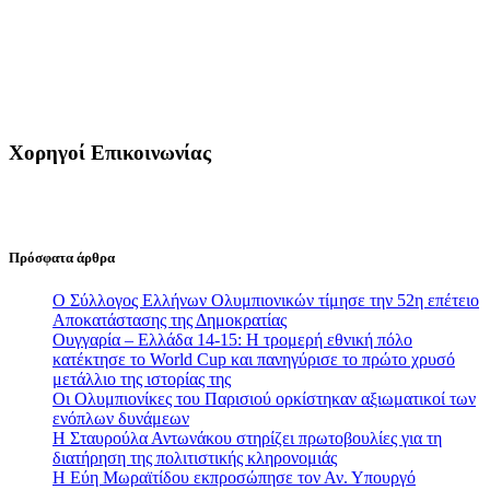
Χορηγοί Επικοινωνίας
Πρόσφατα άρθρα
Ο Σύλλογος Ελλήνων Ολυμπιονικών τίμησε την 52η επέτειο
Αποκατάστασης της Δημοκρατίας
Ουγγαρία – Ελλάδα 14-15: Η τρομερή εθνική πόλο
κατέκτησε το World Cup και πανηγύρισε το πρώτο χρυσό
μετάλλιο της ιστορίας της
Οι Ολυμπιονίκες του Παρισιού ορκίστηκαν αξιωματικοί των
ενόπλων δυνάμεων
Η Σταυρούλα Αντωνάκου στηρίζει πρωτοβουλίες για τη
διατήρηση της πολιτιστικής κληρονομιάς
Η Εύη Μωραϊτίδου εκπροσώπησε τον Αν. Υπουργό