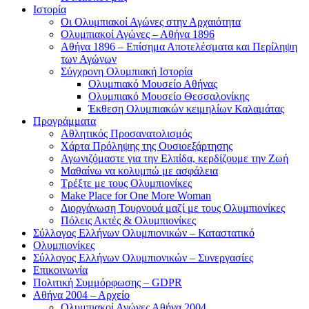
Ιστορία
Οι Ολυμπιακοί Αγώνες στην Αρχαιότητα
Ολυμπιακοί Αγώνες – Αθήνα 1896
Αθήνα 1896 – Επίσημα Αποτελέσματα και Περίληψη
των Αγώνων
Σύγχρονη Ολυμπιακή Ιστορία
Ολυμπιακό Μουσείο Αθήνας
Ολυμπιακό Μουσείο Θεσσαλονίκης
Έκθεση Ολυμπιακών κειμηλίων Καλαμάτας
Προγράμματα
Αθλητικός Προσανατολισμός
Χάρτα Πρόληψης της Ουσιοεξάρτησης
Αγωνιζόμαστε για την Ελπίδα, κερδίζουμε την Ζωή
Μαθαίνω να κολυμπώ με ασφάλεια
Τρέξτε με τους Ολυμπιονίκες
Make Place for One More Woman
Διοργάνωση Τουρνουά μαζί με τους Ολυμπιονίκες
Πόλεις Ακτές & Ολυμπιονίκες
Σύλλογος Ελλήνων Ολυμπιονικών – Καταστατικό
Ολυμπιονίκες
Σύλλογος Ελλήνων Ολυμπιονικών – Συνεργασίες
Επικοινωνία
Πολιτική Συμμόρφωσης – GDPR
Αθήνα 2004 – Αρχείο
Ολυμπιακοί Αγώνες Αθήνα 2004