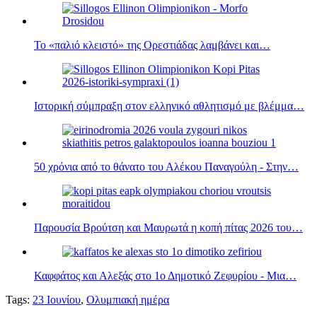
Το «παλιό κλειστό» της Ορεστιάδας λαμβάνει και…
Ιστορική σύμπραξη στον ελληνικό αθλητισμό με βλέμμα…
50 χρόνια από το θάνατο του Αλέκου Παναγούλη - Στην…
Παρουσία Βρούτση και Μαυρωτά η κοπή πίτας 2026 του…
Καφφάτος και Αλεξάς στο 1ο Δημοτικό Ζεφυρίου - Μια…
Tags:
23 Ιουνίου
,
Ολυμπιακή ημέρα