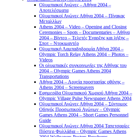
Ολυμπιακοί Αγώνες – Αθήνα 2004 –
Αποτελέσματα
Ολυμπιακοί Αγώνες Αθήνα 2004 – Πίνακας
Μεταλλίων
Athens 2004 – Video – Opening and Closing
Ceremonies – Spots – Documentaries – Αθήνα
2004 – Βίντεο – Τελετές Έναρξης και λήξης –
Σποτ – Ντοκιμαντέρ
Ολυμπιακή Λαμπαδηδρομία Αθήνα 2004 –
Olympic Torch Relay Athens 2004 – Photos –
Videos
Οι ολυμπιακές συγκοινωνίες της Αθήνας του
2004 – Olympic Games Athens 2004
Transportations
Αθήνα 2004 – Αρχεία προστασίας οθόνης –
Athens 2004 – Screensavers
Εφημερίδα Ολυμπιακού Χωριού Αθήνα 2004 –
Olympic Village Pulse Newspaper Athens 2004
Ολυμπιακοί Αγώνες Αθήνα 2004 – Σύντομος
Οδηγός Προσωπικού Αγώνων – Olympic
Games Athens 2004 – Short Games Personnel
Guide
Ολυμπιακοί Αγώνες Αθήνα 2004 Ταπετσαρίες
Πόστερ Φυλλάδια – Olympic Games Athens
2004 Wallpapers Posters Brochures