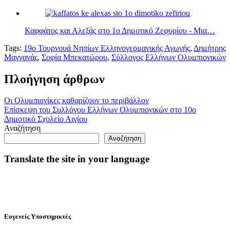
Καφφάτος και Αλεξάς στο 1ο Δημοτικό Ζεφυρίου - Μια…
Tags:
19ο Τουρνουά Νηπίων Ελληνογερμανικής Αγωγής
,
Δημήτρης
Μαγγανάς
,
Σοφία Μπεκατώρου
,
Σύλλογος Ελλήνων Ολυμπιονικών
Πλοήγηση άρθρων
Οι Ολυμπιονίκες καθαρίζουν το περιβάλλον
Επίσκεψη του Συλλόγου Ελλήνων Ολυμπιονικών στο 10ο
Δημοτικό Σχολείο Αιγίου
Αναζήτηση
Αναζήτηση
Translate the site in your language
Ευγενείς Υποστηρικτές