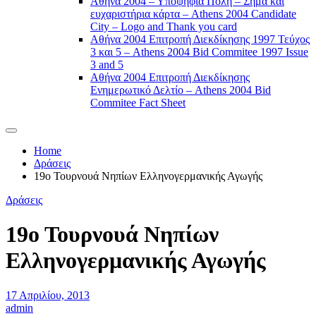
Αθήνα 2004 – Υποψήφια Πόλη – Σήμα και
ευχαριστήρια κάρτα – Athens 2004 Candidate
City – Logo and Thank you card
Αθήνα 2004 Επιτροπή Διεκδίκησης 1997 Τεύχος
3 και 5 – Athens 2004 Bid Commitee 1997 Issue
3 and 5
Αθήνα 2004 Επιτροπή Διεκδίκησης
Ενημερωτικό Δελτίο – Athens 2004 Bid
Commitee Fact Sheet
Home
Δράσεις
19ο Τουρνουά Νηπίων Ελληνογερμανικής Αγωγής
Δράσεις
19ο Τουρνουά Νηπίων
Ελληνογερμανικής Αγωγής
17 Απριλίου, 2013
admin