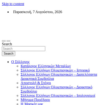
Skip to content
Παρασκευή, 7 Αυγούστου, 2026
Σύλλογος Ελλήνων Ολυμπιονικών (ΣΕΟ)
Επίσημη σελίδα του θεσμικού φορεά των Ελλήνων Ολυμπιονικών
Search
Search
Ο Σύλλογος
Κατάλογος Ελληνικών Μεταλίων
Σύλλογος Ελλήνων Ολυμπιονικών – Ιστορικό
Σύλλογος Ελλήνων Ολυμπιονικών – Διατελέσαντα
Διοικητικά Συμβούλια
Αποστολή & Στόχοι
Σύλλογος Ελλήνων Ολυμπιονικών – Διοικητικό
Συμβούλιο
Σύλλογος Ελλήνων Ολυμπιονικών – Ισολογισμοί
Μήνυμα Προέδρου
Η Μασκότ μας