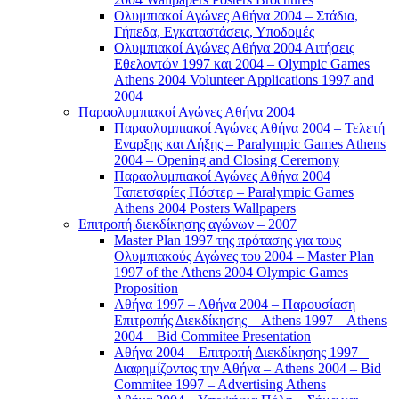
Ολυμπιακοί Αγώνες Αθήνα 2004 – Στάδια,
Γήπεδα, Εγκαταστάσεις, Υποδομές
Ολυμπιακοί Αγώνες Αθήνα 2004 Αιτήσεις
Εθελοντών 1997 και 2004 – Olympic Games
Athens 2004 Volunteer Applications 1997 and
2004
Παραολυμπιακοί Αγώνες Αθήνα 2004
Παραολυμπιακοί Αγώνες Αθήνα 2004 – Τελετή
Εναρξης και Λήξης – Paralympic Games Athens
2004 – Opening and Closing Ceremony
Παραολυμπιακοί Αγώνες Αθήνα 2004
Ταπετσαρίες Πόστερ – Paralympic Games
Athens 2004 Posters Wallpapers
Επιτροπή διεκδίκησης αγώνων – 2007
Master Plan 1997 της πρότασης για τους
Ολυμπιακούς Αγώνες του 2004 – Master Plan
1997 of the Athens 2004 Olympic Games
Proposition
Αθήνα 1997 – Αθήνα 2004 – Παρουσίαση
Επιτροπής Διεκδίκησης – Athens 1997 – Athens
2004 – Bid Commitee Presentation
Αθήνα 2004 – Επιτροπή Διεκδίκησης 1997 –
Διαφημίζοντας την Αθήνα – Athens 2004 – Bid
Commitee 1997 – Advertising Athens