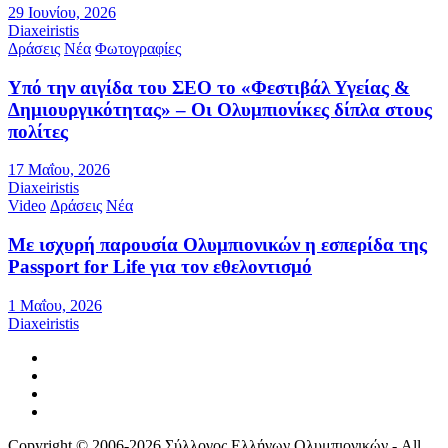
29 Ιουνίου, 2026
Diaxeiristis
Δράσεις
Νέα
Φωτογραφίες
Υπό την αιγίδα του ΣΕΟ το «Φεστιβάλ Υγείας &
Δημιουργικότητας» – Οι Ολυμπιονίκες δίπλα στους
πολίτες
17 Μαΐου, 2026
Diaxeiristis
Video
Δράσεις
Νέα
Με ισχυρή παρουσία Ολυμπιονικών η εσπερίδα της
Passport for Life για τον εθελοντισμό
1 Μαΐου, 2026
Diaxeiristis
Copyright © 2006-2026 Σύλλογος Ελλήνων Ολυμπιονικών - All