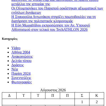
μετάλλιο της ιστορίας της
Οι Ολυμπιονίκες του Παρισιού ορκίστηκαν αξιωματικοί των
ενόπλων δυνάμεων
Η Σταυρούλα Αντωνάκου στηρίζει πρωτοβουλίες για τη
διατήρηση της πολιτιστικής κληρονομιάς
Η Εύη Μωραϊτίδου εκπροσώπησε τον Αν. Υπουργό
Αθλητισμού στον τελικό του TechATHLON 2026
Κατηγορίες
Video
Αθήνα 2004
Ανακοινώσεις
Δελτία τύπου
Δράσεις
Νέα
Παρίσι 2024
Συνεντεύξεις
Φωτογραφίες
Αύγουστος 2026
Δ
Τ
Τ
Π
Π
Σ
Κ
1
2