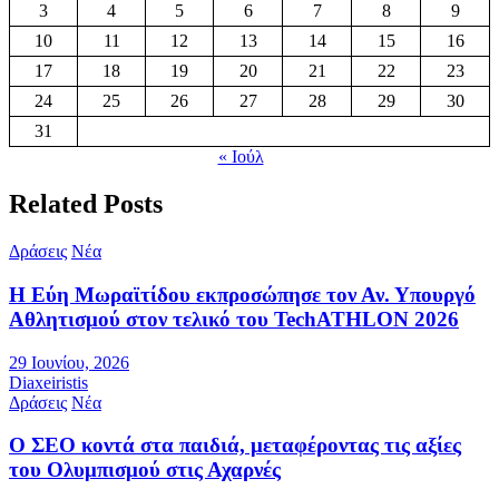
3
4
5
6
7
8
9
10
11
12
13
14
15
16
17
18
19
20
21
22
23
24
25
26
27
28
29
30
31
« Ιούλ
Related Posts
Δράσεις
Νέα
Η Εύη Μωραϊτίδου εκπροσώπησε τον Αν. Υπουργό
Αθλητισμού στον τελικό του TechATHLON 2026
29 Ιουνίου, 2026
Diaxeiristis
Δράσεις
Νέα
Ο ΣEO κοντά στα παιδιά, μεταφέροντας τις αξίες
του Ολυμπισμού στις Αχαρνές