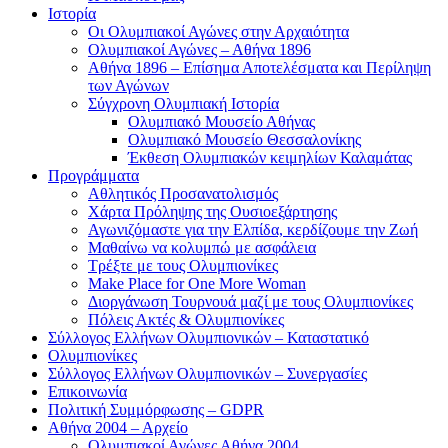
Ιστορία
Οι Ολυμπιακοί Αγώνες στην Αρχαιότητα
Ολυμπιακοί Αγώνες – Αθήνα 1896
Αθήνα 1896 – Επίσημα Αποτελέσματα και Περίληψη
των Αγώνων
Σύγχρονη Ολυμπιακή Ιστορία
Ολυμπιακό Μουσείο Αθήνας
Ολυμπιακό Μουσείο Θεσσαλονίκης
Έκθεση Ολυμπιακών κειμηλίων Καλαμάτας
Προγράμματα
Αθλητικός Προσανατολισμός
Χάρτα Πρόληψης της Ουσιοεξάρτησης
Αγωνιζόμαστε για την Ελπίδα, κερδίζουμε την Ζωή
Μαθαίνω να κολυμπώ με ασφάλεια
Τρέξτε με τους Ολυμπιονίκες
Make Place for One More Woman
Διοργάνωση Τουρνουά μαζί με τους Ολυμπιονίκες
Πόλεις Ακτές & Ολυμπιονίκες
Σύλλογος Ελλήνων Ολυμπιονικών – Καταστατικό
Ολυμπιονίκες
Σύλλογος Ελλήνων Ολυμπιονικών – Συνεργασίες
Επικοινωνία
Πολιτική Συμμόρφωσης – GDPR
Αθήνα 2004 – Αρχείο
Ολυμπιακοί Αγώνες Αθήνα 2004