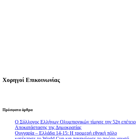
Χορηγοί Επικοινωνίας
Πρόσφατα άρθρα
Ο Σύλλογος Ελλήνων Ολυμπιονικών τίμησε την 52η επέτειο
Αποκατάστασης της Δημοκρατίας
Ουγγαρία – Ελλάδα 14-15: Η τρομερή εθνική πόλο
κατέκτησε το World Cup και πανηγύρισε το πρώτο χρυσό