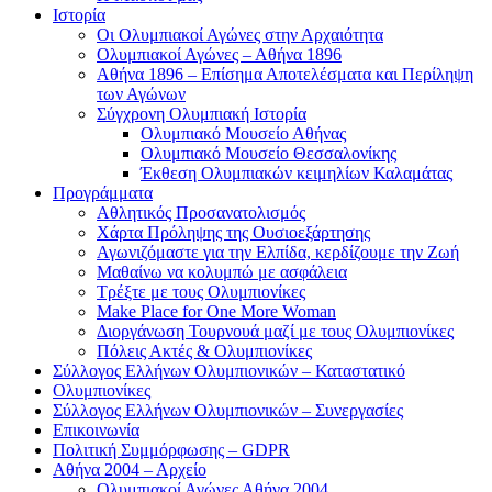
Ιστορία
Οι Ολυμπιακοί Αγώνες στην Αρχαιότητα
Ολυμπιακοί Αγώνες – Αθήνα 1896
Αθήνα 1896 – Επίσημα Αποτελέσματα και Περίληψη
των Αγώνων
Σύγχρονη Ολυμπιακή Ιστορία
Ολυμπιακό Μουσείο Αθήνας
Ολυμπιακό Μουσείο Θεσσαλονίκης
Έκθεση Ολυμπιακών κειμηλίων Καλαμάτας
Προγράμματα
Αθλητικός Προσανατολισμός
Χάρτα Πρόληψης της Ουσιοεξάρτησης
Αγωνιζόμαστε για την Ελπίδα, κερδίζουμε την Ζωή
Μαθαίνω να κολυμπώ με ασφάλεια
Τρέξτε με τους Ολυμπιονίκες
Make Place for One More Woman
Διοργάνωση Τουρνουά μαζί με τους Ολυμπιονίκες
Πόλεις Ακτές & Ολυμπιονίκες
Σύλλογος Ελλήνων Ολυμπιονικών – Καταστατικό
Ολυμπιονίκες
Σύλλογος Ελλήνων Ολυμπιονικών – Συνεργασίες
Επικοινωνία
Πολιτική Συμμόρφωσης – GDPR
Αθήνα 2004 – Αρχείο
Ολυμπιακοί Αγώνες Αθήνα 2004