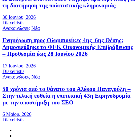
τη διατήρηση της πολιτιστικής κληρονομιάς
30 Ιουνίου, 2026
Diaxeiristis
Ανακοινώσεις
Νέα
Ενημέρωση προς Ολυμπιονίκες 4ης–6ης Θέσης:
Δημοσιεύθηκε το ΦΕΚ Οικονομικής Επιβράβευσης
– Προθεσμία έως 28 Ιουνίου 2026
17 Ιουνίου, 2026
Diaxeiristis
Ανακοινώσεις
Νέα
50 χρόνια από το θάνατο του Αλέκου Παναγούλη –
Στην τελική ευθεία η επετειακή 43η Ειρηνοδρομία
με την υποστήριξη του ΣΕΟ
6 Μαΐου, 2026
Diaxeiristis