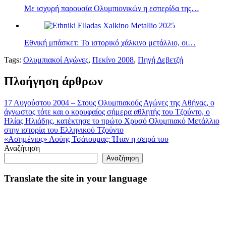
Με ισχυρή παρουσία Ολυμπιονικών η εσπερίδα της…
Εθνική μπάσκετ: Το ιστορικό χάλκινο μετάλλιο, οι…
Tags:
Ολυμπιακοί Αγώνες
,
Πεκίνο 2008
,
Πηγή Δεβετζή
Πλοήγηση άρθρων
17 Αυγούστου 2004 – Στους Ολυμπιακούς Αγώνες της Αθήνας, ο
άγνωστος τότε και ο κορυφαίος σήμερα αθλητής του Τζούντο, ο
Ηλίας Ηλιάδης, κατέκτησε το πρώτο Χρυσό Ολυμπιακό Μετάλλιο
στην ιστορία του Ελληνικού Τζούντο
«Ασημένιος» Λούης Τσάτουμας: Ήταν η σειρά του
Αναζήτηση
Αναζήτηση
Translate the site in your language