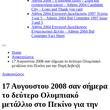
Αθήνα 2004 – Υποψήφια Πόλη – Σήμα και
ευχαριστήρια κάρτα – Athens 2004 Candidate
City – Logo and Thank you card
Αθήνα 2004 Επιτροπή Διεκδίκησης 1997 Τεύχος
3 και 5 – Athens 2004 Bid Commitee 1997 Issue
3 and 5
Αθήνα 2004 Επιτροπή Διεκδίκησης
Ενημερωτικό Δελτίο – Athens 2004 Bid
Commitee Fact Sheet
Home
Ανακοινώσεις
17 Αυγουστου 2008 σαν σήμερα το δεύτερο Ολυμπιακό
μετάλλιο στο Πεκίνο για την Πηγή Δεβετζή
Ανακοινώσεις
17 Αυγουστου 2008 σαν σήμερα
το δεύτερο Ολυμπιακό
μετάλλιο στο Πεκίνο για την