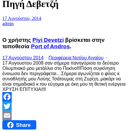
Πηγή Δεβετζή
17 Αυγούστου, 2014
admin
Ο χρήστης
Piyi Devetzi
βρίσκεται στην
τοποθεσία
Port of Andros
.
17 Αυγούστου 2014
·
Περιφέρεια Νοτίου Αιγαίου
·
17 Αυγουστου 2008 σαν σήμερα πανηγύρισα το δεύτερο
Ολυμπιακό μου μετάλλιο στο Πεκίνο!!!Πόση συγκίνηση
ένοιωσα δεν περιγράφεται…Σήμερα αγωνίζεται ο φίλος κ
συναθλητής μου Λούης Τσάτουμας στη Ζυρίχη..μακάρι να
είναι σημαδιακό κ του εύχομαι με όκη μου τη θετική ενέργεια
ΧΡΥΣΗ ΕΠΙΤΥΧΙΑ!!!!
Facebook
Twitter
Share
Email