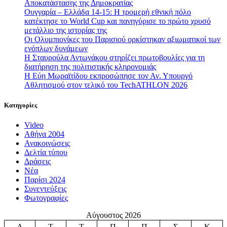
Αποκατάστασης της Δημοκρατίας
Ουγγαρία – Ελλάδα 14-15: Η τρομερή εθνική πόλο
κατέκτησε το World Cup και πανηγύρισε το πρώτο χρυσό
μετάλλιο της ιστορίας της
Οι Ολυμπιονίκες του Παρισιού ορκίστηκαν αξιωματικοί των
ενόπλων δυνάμεων
Η Σταυρούλα Αντωνάκου στηρίζει πρωτοβουλίες για τη
διατήρηση της πολιτιστικής κληρονομιάς
Η Εύη Μωραϊτίδου εκπροσώπησε τον Αν. Υπουργό
Αθλητισμού στον τελικό του TechATHLON 2026
Κατηγορίες
Video
Αθήνα 2004
Ανακοινώσεις
Δελτία τύπου
Δράσεις
Νέα
Παρίσι 2024
Συνεντεύξεις
Φωτογραφίες
Αύγουστος 2026
Δ
Τ
Τ
Π
Π
Σ
Κ