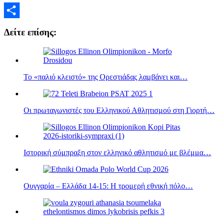
Μοιραστείτε
Δείτε επίσης:
Το «παλιό κλειστό» της Ορεστιάδας λαμβάνει και…
Οι πρωταγωνιστές του Ελληνικού Αθλητισμού στη Γιορτή…
Ιστορική σύμπραξη στον ελληνικό αθλητισμό με βλέμμα…
Ουγγαρία – Ελλάδα 14-15: Η τρομερή εθνική πόλο…