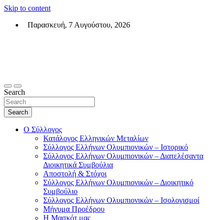
Skip to content
Παρασκευή, 7 Αυγούστου, 2026
Σύλλογος Ελλήνων Ολυμπιονικών (ΣΕΟ)
Επίσημη σελίδα του θεσμικού φορεά των Ελλήνων Ολυμπιονικών
Search
Search
Ο Σύλλογος
Κατάλογος Ελληνικών Μεταλίων
Σύλλογος Ελλήνων Ολυμπιονικών – Ιστορικό
Σύλλογος Ελλήνων Ολυμπιονικών – Διατελέσαντα
Διοικητικά Συμβούλια
Αποστολή & Στόχοι
Σύλλογος Ελλήνων Ολυμπιονικών – Διοικητικό
Συμβούλιο
Σύλλογος Ελλήνων Ολυμπιονικών – Ισολογισμοί
Μήνυμα Προέδρου
Η Μασκότ μας