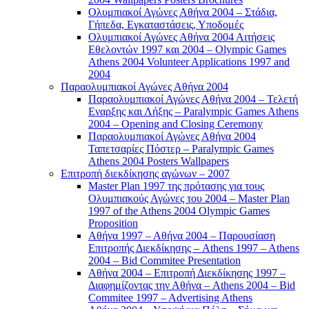
Ολυμπιακοί Αγώνες Αθήνα 2004 – Στάδια,
Γήπεδα, Εγκαταστάσεις, Υποδομές
Ολυμπιακοί Αγώνες Αθήνα 2004 Αιτήσεις
Εθελοντών 1997 και 2004 – Olympic Games
Athens 2004 Volunteer Applications 1997 and
2004
Παραολυμπιακοί Αγώνες Αθήνα 2004
Παραολυμπιακοί Αγώνες Αθήνα 2004 – Τελετή
Εναρξης και Λήξης – Paralympic Games Athens
2004 – Opening and Closing Ceremony
Παραολυμπιακοί Αγώνες Αθήνα 2004
Ταπετσαρίες Πόστερ – Paralympic Games
Athens 2004 Posters Wallpapers
Επιτροπή διεκδίκησης αγώνων – 2007
Master Plan 1997 της πρότασης για τους
Ολυμπιακούς Αγώνες του 2004 – Master Plan
1997 of the Athens 2004 Olympic Games
Proposition
Αθήνα 1997 – Αθήνα 2004 – Παρουσίαση
Επιτροπής Διεκδίκησης – Athens 1997 – Athens
2004 – Bid Commitee Presentation
Αθήνα 2004 – Επιτροπή Διεκδίκησης 1997 –
Διαφημίζοντας την Αθήνα – Athens 2004 – Bid
Commitee 1997 – Advertising Athens