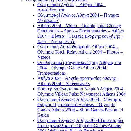
Ολυμπιακοί Αγώνες – Αθήνα 2004 –
Αποτελέσματα
Ολυμπιακοί Αγώνες Αθήνα 2004 – Πίνακας
Μεταλλίων
Athens 2004 – Video – Opening and Closing
Ceremonies – Spots – Documentaries – Αθήνα
2004 – Βίντεο – Τελετές Έναρξης και λήξης –
Σποτ – Ντοκιμαντέρ
Ολυμπιακή Λαμπαδηδρομία Αθήνα 2004 –
Olympic Torch Relay Athens 2004 – Photos –
Videos
Οι ολυμπιακές συγκοινωνίες της Αθήνας του
2004 – Olympic Games Athens 2004
Transportations
Αθήνα 2004 – Αρχεία προστασίας οθόνης –
Athens 2004 – Screensavers
Εφημερίδα Ολυμπιακού Χωριού Αθήνα 2004 –
Olympic Village Pulse Newspaper Athens 2004
Ολυμπιακοί Αγώνες Αθήνα 2004 – Σύντομος
Οδηγός Προσωπικού Αγώνων – Olympic
Games Athens 2004 – Short Games Personnel
Guide
Ολυμπιακοί Αγώνες Αθήνα 2004 Ταπετσαρίες
Πόστερ Φυλλάδια – Olympic Games Athens
2004 Wallpapers Posters Brochures