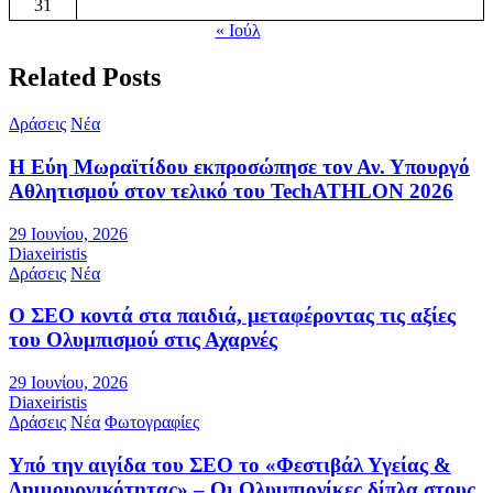
31
« Ιούλ
Related Posts
Δράσεις
Νέα
Η Εύη Μωραϊτίδου εκπροσώπησε τον Αν. Υπουργό
Αθλητισμού στον τελικό του TechATHLON 2026
29 Ιουνίου, 2026
Diaxeiristis
Δράσεις
Νέα
Ο ΣEO κοντά στα παιδιά, μεταφέροντας τις αξίες
του Ολυμπισμού στις Αχαρνές
29 Ιουνίου, 2026
Diaxeiristis
Δράσεις
Νέα
Φωτογραφίες
Υπό την αιγίδα του ΣΕΟ το «Φεστιβάλ Υγείας &
Δημιουργικότητας» – Οι Ολυμπιονίκες δίπλα στους