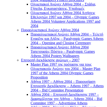
Ολυμπιακοί Αγώνες Αθήνα 2004 – Στάδια,
Γήπεδα, Εγκαταστάσεις, Υποδομές
Ολυμπιακοί Αγώνες Αθήνα 2004 Αιτήσεις
Εθελοντών 1997 και 2004 – Olympic Games
Athens 2004 Volunteer Applications 1997 and
2004
Παραολυμπιακοί Αγώνες Αθήνα 2004
Παραολυμπιακοί Αγώνες Αθήνα 2004 – Τελετή
Εναρξης και Λήξης – Paralympic Games Athens
2004 – Opening and Closing Ceremony
Παραολυμπιακοί Αγώνες Αθήνα 2004
Ταπετσαρίες Πόστερ – Paralympic Games
Athens 2004 Posters Wallpapers
Επιτροπή διεκδίκησης αγώνων – 2007
Master Plan 1997 της πρότασης για τους
Ολυμπιακούς Αγώνες του 2004 – Master Plan
1997 of the Athens 2004 Olympic Games
Proposition
Αθήνα 1997 – Αθήνα 2004 – Παρουσίαση
Επιτροπής Διεκδίκησης – Athens 1997 – Athens
2004 – Bid Commitee Presentation
Αθήνα 2004 – Επιτροπή Διεκδίκησης 1997 –
Διαφημίζοντας την Αθήνα – Athens 2004 – Bid
Commitee 1997 – Advertising Athens