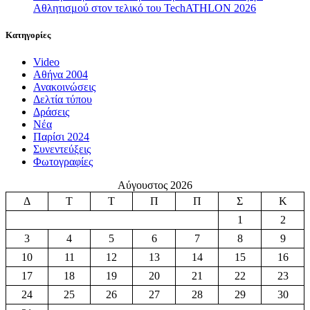
Αθλητισμού στον τελικό του TechATHLON 2026
Κατηγορίες
Video
Αθήνα 2004
Ανακοινώσεις
Δελτία τύπου
Δράσεις
Νέα
Παρίσι 2024
Συνεντεύξεις
Φωτογραφίες
Αύγουστος 2026
Δ
Τ
Τ
Π
Π
Σ
Κ
1
2
3
4
5
6
7
8
9
10
11
12
13
14
15
16
17
18
19
20
21
22
23
24
25
26
27
28
29
30