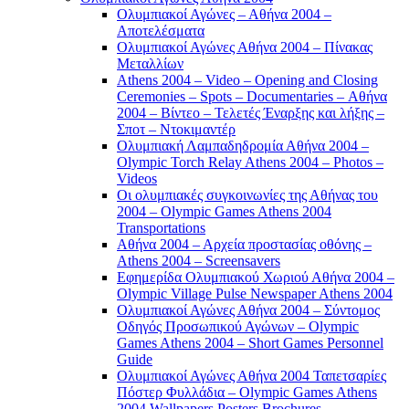
Ολυμπιακοί Αγώνες – Αθήνα 2004 –
Αποτελέσματα
Ολυμπιακοί Αγώνες Αθήνα 2004 – Πίνακας
Μεταλλίων
Athens 2004 – Video – Opening and Closing
Ceremonies – Spots – Documentaries – Αθήνα
2004 – Βίντεο – Τελετές Έναρξης και λήξης –
Σποτ – Ντοκιμαντέρ
Ολυμπιακή Λαμπαδηδρομία Αθήνα 2004 –
Olympic Torch Relay Athens 2004 – Photos –
Videos
Οι ολυμπιακές συγκοινωνίες της Αθήνας του
2004 – Olympic Games Athens 2004
Transportations
Αθήνα 2004 – Αρχεία προστασίας οθόνης –
Athens 2004 – Screensavers
Εφημερίδα Ολυμπιακού Χωριού Αθήνα 2004 –
Olympic Village Pulse Newspaper Athens 2004
Ολυμπιακοί Αγώνες Αθήνα 2004 – Σύντομος
Οδηγός Προσωπικού Αγώνων – Olympic
Games Athens 2004 – Short Games Personnel
Guide
Ολυμπιακοί Αγώνες Αθήνα 2004 Ταπετσαρίες
Πόστερ Φυλλάδια – Olympic Games Athens
2004 Wallpapers Posters Brochures