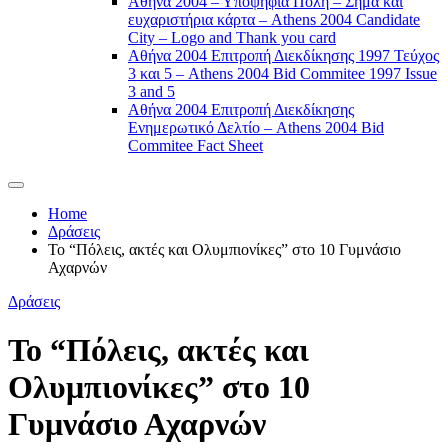
Αθήνα 2004 – Υποψήφια Πόλη – Σήμα και
ευχαριστήρια κάρτα – Athens 2004 Candidate
City – Logo and Thank you card
Αθήνα 2004 Επιτροπή Διεκδίκησης 1997 Τεύχος
3 και 5 – Athens 2004 Bid Commitee 1997 Issue
3 and 5
Αθήνα 2004 Επιτροπή Διεκδίκησης
Ενημερωτικό Δελτίο – Athens 2004 Bid
Commitee Fact Sheet
Home
Δράσεις
Το “Πόλεις, ακτές και Ολυμπιονίκες” στο 10 Γυμνάσιο
Αχαρνών
Δράσεις
Το “Πόλεις, ακτές και
Ολυμπιονίκες” στο 10
Γυμνάσιο Αχαρνών