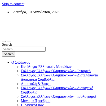
Skip to content
Δευτέρα, 10 Αυγούστου, 2026
Σύλλογος Ελλήνων Ολυμπιονικών (ΣΕΟ)
Επίσημη σελίδα του θεσμικού φορεά των Ελλήνων Ολυμπιονικών
Search
Search
Ο Σύλλογος
Κατάλογος Ελληνικών Μεταλίων
Σύλλογος Ελλήνων Ολυμπιονικών – Ιστορικό
Σύλλογος Ελλήνων Ολυμπιονικών – Διατελέσαντα
Διοικητικά Συμβούλια
Αποστολή & Στόχοι
Σύλλογος Ελλήνων Ολυμπιονικών – Διοικητικό
Συμβούλιο
Σύλλογος Ελλήνων Ολυμπιονικών – Ισολογισμοί
Μήνυμα Προέδρου
Η Μασκότ μας