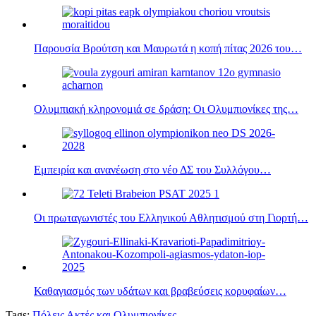
Παρουσία Βρούτση και Μαυρωτά η κοπή πίτας 2026 του…
Ολυμπιακή κληρονομιά σε δράση: Οι Ολυμπιονίκες της…
Εμπειρία και ανανέωση στο νέο ΔΣ του Συλλόγου…
Οι πρωταγωνιστές του Ελληνικού Αθλητισμού στη Γιορτή…
Καθαγιασμός των υδάτων και βραβεύσεις κορυφαίων…
Tags:
Πόλεις Ακτές και Ολυμπιονίκες