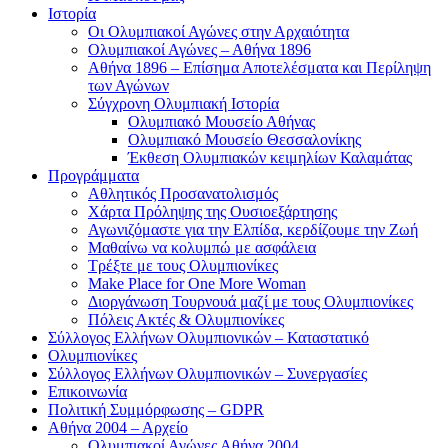
Ιστορία
Οι Ολυμπιακοί Αγώνες στην Αρχαιότητα
Ολυμπιακοί Αγώνες – Αθήνα 1896
Αθήνα 1896 – Επίσημα Αποτελέσματα και Περίληψη
των Αγώνων
Σύγχρονη Ολυμπιακή Ιστορία
Ολυμπιακό Μουσείο Αθήνας
Ολυμπιακό Μουσείο Θεσσαλονίκης
Έκθεση Ολυμπιακών κειμηλίων Καλαμάτας
Προγράμματα
Αθλητικός Προσανατολισμός
Χάρτα Πρόληψης της Ουσιοεξάρτησης
Αγωνιζόμαστε για την Ελπίδα, κερδίζουμε την Ζωή
Μαθαίνω να κολυμπώ με ασφάλεια
Τρέξτε με τους Ολυμπιονίκες
Make Place for One More Woman
Διοργάνωση Τουρνουά μαζί με τους Ολυμπιονίκες
Πόλεις Ακτές & Ολυμπιονίκες
Σύλλογος Ελλήνων Ολυμπιονικών – Καταστατικό
Ολυμπιονίκες
Σύλλογος Ελλήνων Ολυμπιονικών – Συνεργασίες
Επικοινωνία
Πολιτική Συμμόρφωσης – GDPR
Αθήνα 2004 – Αρχείο
Ολυμπιακοί Αγώνες Αθήνα 2004