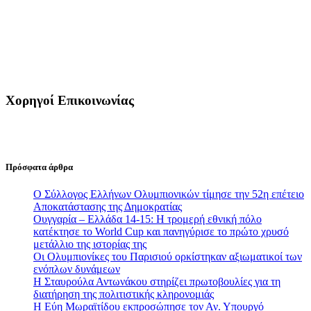
Χορηγοί Επικοινωνίας
Πρόσφατα άρθρα
Ο Σύλλογος Ελλήνων Ολυμπιονικών τίμησε την 52η επέτειο
Αποκατάστασης της Δημοκρατίας
Ουγγαρία – Ελλάδα 14-15: Η τρομερή εθνική πόλο
κατέκτησε το World Cup και πανηγύρισε το πρώτο χρυσό
μετάλλιο της ιστορίας της
Οι Ολυμπιονίκες του Παρισιού ορκίστηκαν αξιωματικοί των
ενόπλων δυνάμεων
Η Σταυρούλα Αντωνάκου στηρίζει πρωτοβουλίες για τη
διατήρηση της πολιτιστικής κληρονομιάς
Η Εύη Μωραϊτίδου εκπροσώπησε τον Αν. Υπουργό