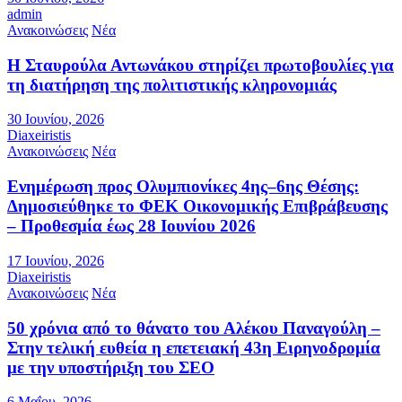
admin
Ανακοινώσεις
Νέα
Η Σταυρούλα Αντωνάκου στηρίζει πρωτοβουλίες για
τη διατήρηση της πολιτιστικής κληρονομιάς
30 Ιουνίου, 2026
Diaxeiristis
Ανακοινώσεις
Νέα
Ενημέρωση προς Ολυμπιονίκες 4ης–6ης Θέσης:
Δημοσιεύθηκε το ΦΕΚ Οικονομικής Επιβράβευσης
– Προθεσμία έως 28 Ιουνίου 2026
17 Ιουνίου, 2026
Diaxeiristis
Ανακοινώσεις
Νέα
50 χρόνια από το θάνατο του Αλέκου Παναγούλη –
Στην τελική ευθεία η επετειακή 43η Ειρηνοδρομία
με την υποστήριξη του ΣΕΟ
6 Μαΐου, 2026