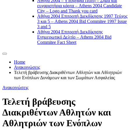
Αθήνα 2004 – Υποψήφια Πόλη – Σήμα και
ευχαριστήρια κάρτα – Athens 2004 Candidate
City – Logo and Thank you card
Αθήνα 2004 Επιτροπή Διεκδίκησης 1997 Τεύχος
3 και 5 – Athens 2004 Bid Commitee 1997 Issue
3 and 5
Αθήνα 2004 Επιτροπή Διεκδίκησης
Ενημερωτικό Δελτίο – Athens 2004 Bid
Commitee Fact Sheet
Home
Ανακοινώσεις
Τελετή βράβευσης Διακριθέντων Αθλητών και Αθλητριών
των Ενόπλων Δυνάμεων και των Σωμάτων Ασφαλείας
Ανακοινώσεις
Τελετή βράβευσης
Διακριθέντων Αθλητών και
Αθλητριών των Ενόπλων