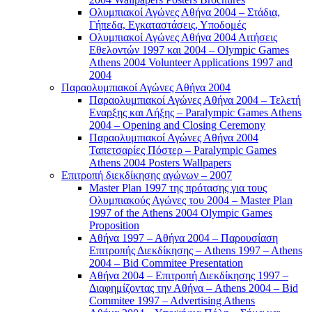
Ολυμπιακοί Αγώνες Αθήνα 2004 – Στάδια,
Γήπεδα, Εγκαταστάσεις, Υποδομές
Ολυμπιακοί Αγώνες Αθήνα 2004 Αιτήσεις
Εθελοντών 1997 και 2004 – Olympic Games
Athens 2004 Volunteer Applications 1997 and
2004
Παραολυμπιακοί Αγώνες Αθήνα 2004
Παραολυμπιακοί Αγώνες Αθήνα 2004 – Τελετή
Εναρξης και Λήξης – Paralympic Games Athens
2004 – Opening and Closing Ceremony
Παραολυμπιακοί Αγώνες Αθήνα 2004
Ταπετσαρίες Πόστερ – Paralympic Games
Athens 2004 Posters Wallpapers
Επιτροπή διεκδίκησης αγώνων – 2007
Master Plan 1997 της πρότασης για τους
Ολυμπιακούς Αγώνες του 2004 – Master Plan
1997 of the Athens 2004 Olympic Games
Proposition
Αθήνα 1997 – Αθήνα 2004 – Παρουσίαση
Επιτροπής Διεκδίκησης – Athens 1997 – Athens
2004 – Bid Commitee Presentation
Αθήνα 2004 – Επιτροπή Διεκδίκησης 1997 –
Διαφημίζοντας την Αθήνα – Athens 2004 – Bid
Commitee 1997 – Advertising Athens