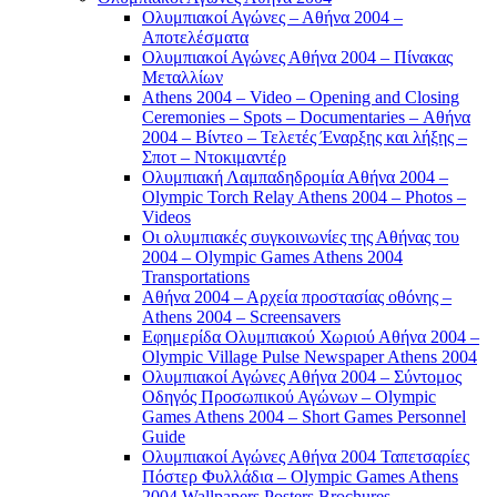
Ολυμπιακοί Αγώνες – Αθήνα 2004 –
Αποτελέσματα
Ολυμπιακοί Αγώνες Αθήνα 2004 – Πίνακας
Μεταλλίων
Athens 2004 – Video – Opening and Closing
Ceremonies – Spots – Documentaries – Αθήνα
2004 – Βίντεο – Τελετές Έναρξης και λήξης –
Σποτ – Ντοκιμαντέρ
Ολυμπιακή Λαμπαδηδρομία Αθήνα 2004 –
Olympic Torch Relay Athens 2004 – Photos –
Videos
Οι ολυμπιακές συγκοινωνίες της Αθήνας του
2004 – Olympic Games Athens 2004
Transportations
Αθήνα 2004 – Αρχεία προστασίας οθόνης –
Athens 2004 – Screensavers
Εφημερίδα Ολυμπιακού Χωριού Αθήνα 2004 –
Olympic Village Pulse Newspaper Athens 2004
Ολυμπιακοί Αγώνες Αθήνα 2004 – Σύντομος
Οδηγός Προσωπικού Αγώνων – Olympic
Games Athens 2004 – Short Games Personnel
Guide
Ολυμπιακοί Αγώνες Αθήνα 2004 Ταπετσαρίες
Πόστερ Φυλλάδια – Olympic Games Athens
2004 Wallpapers Posters Brochures