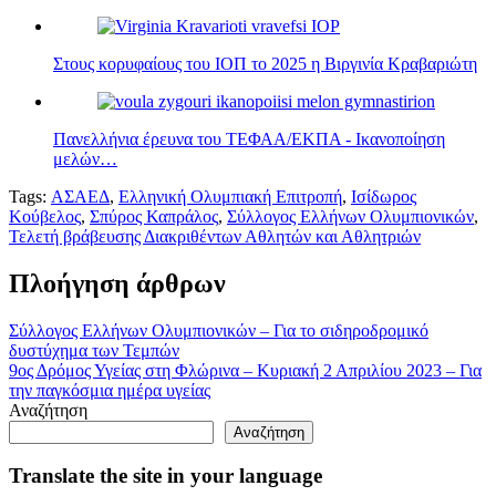
Στους κορυφαίους του ΙΟΠ το 2025 η Βιργινία Κραβαριώτη
Πανελλήνια έρευνα του ΤΕΦΑΑ/ΕΚΠΑ - Ικανοποίηση
μελών…
Tags:
ΑΣΑΕΔ
,
Ελληνική Ολυμπιακή Επιτροπή
,
Ισίδωρος
Κούβελος
,
Σπύρος Καπράλος
,
Σύλλογος Ελλήνων Ολυμπιονικών
,
Τελετή βράβευσης Διακριθέντων Αθλητών και Αθλητριών
Πλοήγηση άρθρων
Σύλλογος Ελλήνων Ολυμπιονικών – Για το σιδηροδρομικό
δυστύχημα των Τεμπών
9ος Δρόμος Υγείας στη Φλώρινα – Κυριακή 2 Απριλίου 2023 – Για
την παγκόσμια ημέρα υγείας
Αναζήτηση
Αναζήτηση
Translate the site in your language