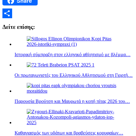
Share
Email
Μοιραστείτε
Δείτε επίσης:
Ιστορική σύμπραξη στον ελληνικό αθλητισμό με βλέμμα…
Οι πρωταγωνιστές του Ελληνικού Αθλητισμού στη Γιορτή…
Παρουσία Βρούτση και Μαυρωτά η κοπή πίτας 2026 του…
Καθαγιασμός των υδάτων και βραβεύσεις κορυφαίων…