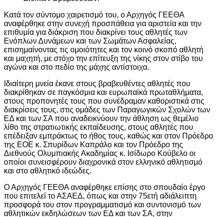
Κατά τον σύντομο χαιρετισμό του, ο Αρχηγός ΓΕΕΘΑ
αναφέρθηκε στην συνεχή προσπάθεια για αριστεία και την
επιθυμία για διάκριση που διακρίνει τους αθλητές των
Ενόπλων Δυνάμεων και των Σωμάτων Ασφαλείας,
επισημαίνοντας τις ομοιότητες και τον κοινό σκοπό αθλητή
και μαχητή, με στόχο την επίτευξη της νίκης στον στίβο του
αγώνα και στο πεδίο της μάχης αντίστοιχα.
Ιδιαίτερη μνεία έκανε στους βραβευθέντες αθλητές που
διακρίθηκαν σε παγκόσμια και ευρωπαϊκά πρωταθλήματα,
στους προπονητές τους που συνέδραμαν καθοριστικά στις
διακρίσεις τους, στις ομάδες των Παραγωγικών Σχολών των
ΕΔ και των ΣΑ που αναδεικνύουν την άθληση ως θεμέλιο
λίθο της στρατιωτικής εκπαίδευσης, στους αθλητές που
επέδειξαν εμπράκτως το ήθος τους, καθώς και στον Πρόεδρο
της ΕΟΕ κ. Σπυρίδων Καπράλο και τον Πρόεδρο της
Διεθνούς Ολυμπιακής Ακαδημίας κ. Ισίδωρο Κούβελο οι
οποίοι συνεισφέρουν διαχρονικά στον ελληνικό αθλητισμό
και στο αθλητικό ιδεώδες.
Ο Αρχηγός ΓΕΕΘΑ αναφέρθηκε επίσης στο σπουδαίο έργο
που επιτελεί το ΑΣΑΕΔ, όπως και στην 75ετή αδιάλειπτη
προσφορά του στον προγραμματισμό και συντονισμό των
αθλητικών εκδηλώσεων των ΕΔ και των ΣΑ, στην