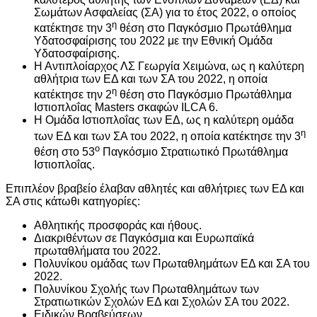
Σωμάτων Ασφαλείας (ΣΑ) για το έτος 2022, ο οποίος
η
κατέκτησε την 3
θέση στο Παγκόσμιο Πρωτάθλημα
Υδατοσφαίρισης του 2022 με την Εθνική Ομάδα
Υδατοσφαίρισης.
Η Αντιπλοίαρχος ΛΣ Γεωργία Χειμώνα, ως η καλύτερη
αθλήτρια των ΕΔ και των ΣΑ του 2022, η οποία
η
κατέκτησε την 2
θέση στο Παγκόσμιο Πρωτάθλημα
Ιστιοπλοΐας Masters σκαφών ILCA 6.
Η Ομάδα Ιστιοπλοΐας των ΕΔ, ως η καλύτερη ομάδα
η
των ΕΔ και των ΣΑ του 2022, η οποία κατέκτησε την 3
o
θέση στο 53
Παγκόσμιο Στρατιωτικό Πρωτάθλημα
Ιστιοπλοΐας.
Επιπλέον βραβείο έλαβαν αθλητές και αθλήτριες των ΕΔ και
ΣΑ στις κάτωθι κατηγορίες:
Αθλητικής προσφοράς και ήθους.
Διακριθέντων σε Παγκόσμια και Ευρωπαϊκά
πρωταθλήματα του 2022.
Πολυνίκου ομάδας των Πρωταθλημάτων ΕΔ και ΣΑ του
2022.
Πολυνίκου Σχολής των Πρωταθλημάτων των
Στρατιωτικών Σχολών ΕΔ και Σχολών ΣΑ του 2022.
Ειδικών Βραβεύσεων.