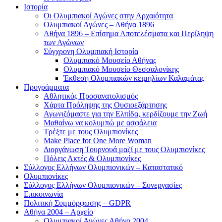
Ιστορία
Οι Ολυμπιακοί Αγώνες στην Αρχαιότητα
Ολυμπιακοί Αγώνες – Αθήνα 1896
Αθήνα 1896 – Επίσημα Αποτελέσματα και Περίληψη
των Αγώνων
Σύγχρονη Ολυμπιακή Ιστορία
Ολυμπιακό Μουσείο Αθήνας
Ολυμπιακό Μουσείο Θεσσαλονίκης
Έκθεση Ολυμπιακών κειμηλίων Καλαμάτας
Προγράμματα
Αθλητικός Προσανατολισμός
Χάρτα Πρόληψης της Ουσιοεξάρτησης
Αγωνιζόμαστε για την Ελπίδα, κερδίζουμε την Ζωή
Μαθαίνω να κολυμπώ με ασφάλεια
Τρέξτε με τους Ολυμπιονίκες
Make Place for One More Woman
Διοργάνωση Τουρνουά μαζί με τους Ολυμπιονίκες
Πόλεις Ακτές & Ολυμπιονίκες
Σύλλογος Ελλήνων Ολυμπιονικών – Καταστατικό
Ολυμπιονίκες
Σύλλογος Ελλήνων Ολυμπιονικών – Συνεργασίες
Επικοινωνία
Πολιτική Συμμόρφωσης – GDPR
Αθήνα 2004 – Αρχείο
Ολυμπιακοί Αγώνες Αθήνα 2004