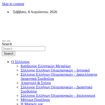
Skip to content
Σάββατο, 8 Αυγούστου, 2026
Σύλλογος Ελλήνων Ολυμπιονικών (ΣΕΟ)
Επίσημη σελίδα του θεσμικού φορεά των Ελλήνων Ολυμπιονικών
Search
Search
Ο Σύλλογος
Κατάλογος Ελληνικών Μεταλίων
Σύλλογος Ελλήνων Ολυμπιονικών – Ιστορικό
Σύλλογος Ελλήνων Ολυμπιονικών – Διατελέσαντα
Διοικητικά Συμβούλια
Αποστολή & Στόχοι
Σύλλογος Ελλήνων Ολυμπιονικών – Διοικητικό
Συμβούλιο
Σύλλογος Ελλήνων Ολυμπιονικών – Ισολογισμοί
Μήνυμα Προέδρου
Η Μασκότ μας