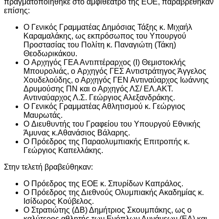
πραγματοποιήθηκε στο αμφιθέατρο της ΕΟΕ, παραβρέθηκαν
επίσης:
Ο Γενικός Γραμματέας Δημόσιας Τάξης κ. Μιχαήλ
Καραμαλάκης, ως εκπρόσωπος του Υπουργού
Προστασίας του Πολίτη κ. Παναγιώτη (Τάκη)
Θεοδωρικάκου.
O Αρχηγός ΓΕΑ Αντιπτέραρχος (Ι) Θεμιστοκλής
Μπουρολιάς, o Αρχηγός ΓΕΣ Αντιστράτηγος Άγγελος
Χουδελούδης, ο Αρχηγός ΓΕΝ Αντιναύαρχος Ιωάννης
Δρυμούσης ΠΝ και ο Αρχηγός ΛΣ/ ΕΛ.ΑΚΤ.
Αντιναύαρχος Λ.Σ. Γεώργιος Αλεξανδράκης.
Ο Γενικός Γραμματέας Αθλητισμού κ. Γεώργιος
Μαυρωτάς.
O Διευθυντής του Γραφείου του Υπουργού Εθνικής
Άμυνας κ.Αθανάσιος Βάλαρης.
Ο Πρόεδρος της Παραολυμπιακής Επιτροπής κ.
Γεώργιος Καπελλάκης.
Στην τελετή βραβεύθηκαν:
Ο Πρόεδρος της ΕΟΕ κ. Σπυρίδων Καπράλος.
Ο Πρόεδρος της Διεθνούς Ολυμπιακής Ακαδημίας κ.
Ισίδωρος Κούβελος.
Ο Στρατιώτης (ΔΒ) Δημήτριος Σκουμπάκης, ως ο
καλύτερος αθλητής των Ενόπλων Δυνάμεων (ΕΔ) και