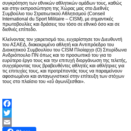
συγκρότηση των εθνικών αθλητικών ομάδων τους, καθώς
και στην εκπροσώπηση της Χώρας μας στο Διεθνές
Συμβούλιο του Στρατιωτικού Αθλητισμού (Conseil
International du Sport Militaire – CISM), με σημαντικές
πρωτοβουλίες και δράσεις του τόσο σε εθνικό όσο και σε
διεθνές επίπεδο.
Κλείνοντας τον χαιρετισμό του, ευχαρίστησε τον Διευθυντή
του ΑΣΑΕΔ, διακεκριμένο αθλητή και Αντιπρόεδρο του
Διοικητικού Συμβουλίου του CISM Πλοίαρχο (Ο) Σπυρίδωνα
Ανδριόπουλο ΠΝ όπως και το προσωπικό του για το
ευρύτερο έργο τους και την επιτυχή διοργάνωση της τελετής,
συγχαίροντας τους βραβευθέντες αθλητές και αθλήτριες για
τις επιτυχίες τους, και προτρέποντάς τους να παραμείνουν
αφοσιωμένοι και ανταγωνιστικοί στην επίτευξη των στόχων
τους στο πλαίσιο του «εὖ ἀγωνίζεσθαι».
Facebook
Twitter