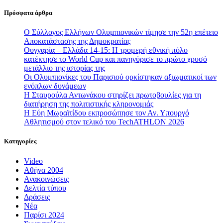
Πρόσφατα άρθρα
Ο Σύλλογος Ελλήνων Ολυμπιονικών τίμησε την 52η επέτειο
Αποκατάστασης της Δημοκρατίας
Ουγγαρία – Ελλάδα 14-15: Η τρομερή εθνική πόλο
κατέκτησε το World Cup και πανηγύρισε το πρώτο χρυσό
μετάλλιο της ιστορίας της
Οι Ολυμπιονίκες του Παρισιού ορκίστηκαν αξιωματικοί των
ενόπλων δυνάμεων
Η Σταυρούλα Αντωνάκου στηρίζει πρωτοβουλίες για τη
διατήρηση της πολιτιστικής κληρονομιάς
Η Εύη Μωραϊτίδου εκπροσώπησε τον Αν. Υπουργό
Αθλητισμού στον τελικό του TechATHLON 2026
Κατηγορίες
Video
Αθήνα 2004
Ανακοινώσεις
Δελτία τύπου
Δράσεις
Νέα
Παρίσι 2024