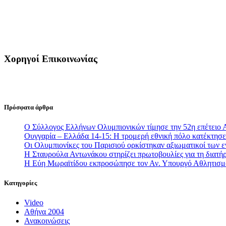
Χορηγοί Επικοινωνίας
Πρόσφατα άρθρα
Ο Σύλλογος Ελλήνων Ολυμπιονικών τίμησε την 52η επέτειο 
Ουγγαρία – Ελλάδα 14-15: Η τρομερή εθνική πόλο κατέκτησε 
Οι Ολυμπιονίκες του Παρισιού ορκίστηκαν αξιωματικοί των
Η Σταυρούλα Αντωνάκου στηρίζει πρωτοβουλίες για τη διατήρ
Η Εύη Μωραϊτίδου εκπροσώπησε τον Αν. Υπουργό Αθλητισ
Κατηγορίες
Video
Αθήνα 2004
Ανακοινώσεις