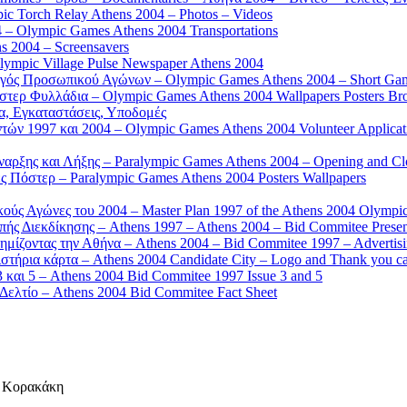
 Torch Relay Athens 2004 – Photos – Videos
 – Olympic Games Athens 2004 Transportations
s 2004 – Screensavers
mpic Village Pulse Newspaper Athens 2004
γός Προσωπικού Αγώνων – Olympic Games Athens 2004 – Short Gam
τερ Φυλλάδια – Olympic Games Athens 2004 Wallpapers Posters Br
α, Εγκαταστάσεις, Υποδομές
ών 1997 και 2004 – Olympic Games Athens 2004 Volunteer Applicat
αρξης και Λήξης – Paralympic Games Athens 2004 – Opening and C
 Πόστερ – Paralympic Games Athens 2004 Posters Wallpapers
κούς Αγώνες του 2004 – Master Plan 1997 of the Athens 2004 Olympi
ς Διεκδίκησης – Athens 1997 – Athens 2004 – Bid Commitee Presen
ημίζοντας την Αθήνα – Athens 2004 – Bid Commitee 1997 – Advertis
τήρια κάρτα – Athens 2004 Candidate City – Logo and Thank you c
 και 5 – Athens 2004 Bid Commitee 1997 Issue 3 and 5
ελτίο – Athens 2004 Bid Commitee Fact Sheet
α Κορακάκη