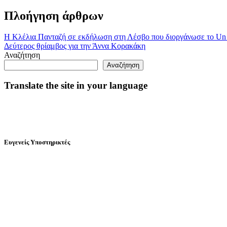
Πλοήγηση άρθρων
Η Κλέλια Πανταζή σε εκδήλωση στη Λέσβο που διοργάνωσε το Un
Δεύτερος θρίαμβος για την Άννα Κορακάκη
Αναζήτηση
Αναζήτηση
Translate the site in your language
Ευγενείς Υποστηρικτές