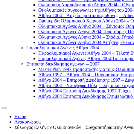
Ολυμπιακή Λαμπαδηδρομία Αθήνα 2004 – Olympic
Οι ολυμπιακές συγκοινωνίες της Αθήνας του 2004
Αθήνα 2004 – Αρχεία προστασίας οθόνης – Athen
Εφημερίδα Ολυμπιακού Χωριού Αθήνα 2004 – Oly
Ολυμπιακοί Αγώνες Αθήνα 2004 – Σύντομος Οδη
Ολυμπιακοί Αγώνες Αθήνα 2004 Ταπετσαρίες Πόσ
Ολυμπιακοί Αγώνες Αθήνα 2004 – Στάδια, Γήπεδ
Ολυμπιακοί Αγώνες Αθήνα 2004 Αιτήσεις Εθελοντ
Παραολυμπιακοί Αγώνες Αθήνα 2004
Παραολυμπιακοί Αγώνες Αθήνα 2004 – Τελετή Εν
Παραολυμπιακοί Αγώνες Αθήνα 2004 Ταπετσαρίες
Επιτροπή διεκδίκησης αγώνων – 2007
Master Plan 1997 της πρότασης για τους Ολυμπια
Αθήνα 1997 – Αθήνα 2004 – Παρουσίαση Επιτροπή
Αθήνα 2004 – Επιτροπή Διεκδίκησης 1997 – Διαφ
Αθήνα 2004 – Υποψήφια Πόλη – Σήμα και ευχαρισ
Αθήνα 2004 Επιτροπή Διεκδίκησης 1997 Τεύχος 3
Αθήνα 2004 Επιτροπή Διεκδίκησης Ενημερωτικό Δ
Home
Ανακοινώσεις
Σύλλογος Ελλήνων Ολυμπιονικών – Συγχαρητήρια στην Άνν