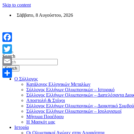
Skip to content
Σάββατο, 8 Αυγούστου, 2026
Σύλλογος Ελλήνων Ολυμπιονικών (ΣΕΟ)
Επίσημη σελίδα του θεσμικού φορεά των Ελλήνων Ολυμπιονικών
Facebook
Search
Twitter
Search
Email
Ο Σύλλογος
Μοιραστείτε
Κατάλογος Ελληνικών Μεταλίων
Σύλλογος Ελλήνων Ολυμπιονικών – Ιστορικό
Σύλλογος Ελλήνων Ολυμπιονικών – Διατελέσαντα Διοι
Αποστολή & Στόχοι
Σύλλογος Ελλήνων Ολυμπιονικών – Διοικητικό Συμβού
Σύλλογος Ελλήνων Ολυμπιονικών – Ισολογισμοί
Μήνυμα Προέδρου
Η Μασκότ μας
Ιστορία
Οι Ολυμπιακοί Αγώνες στην Αρχαιότητα