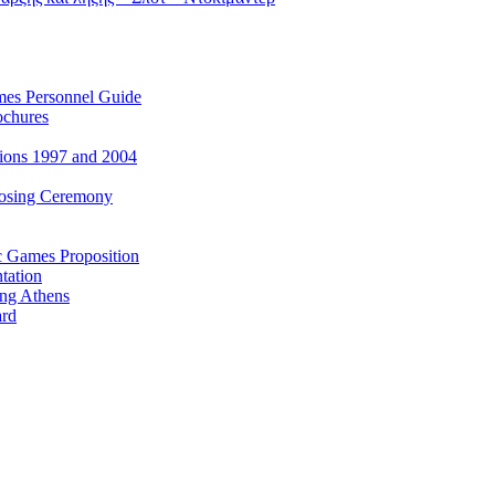
es Personnel Guide
ochures
ions 1997 and 2004
losing Ceremony
c Games Proposition
tation
ing Athens
ard