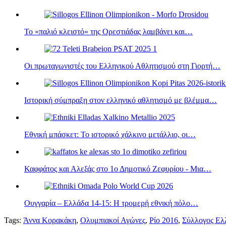
Το «παλιό κλειστό» της Ορεστιάδας λαμβάνει και…
Οι πρωταγωνιστές του Ελληνικού Αθλητισμού στη Γιορτή…
Ιστορική σύμπραξη στον ελληνικό αθλητισμό με βλέμμα…
Εθνική μπάσκετ: Το ιστορικό χάλκινο μετάλλιο, οι…
Καφφάτος και Αλεξάς στο 1ο Δημοτικό Ζεφυρίου - Μια…
Ουγγαρία – Ελλάδα 14-15: Η τρομερή εθνική πόλο…
Tags:
Άννα Κορακάκη
,
Ολυμπιακοί Αγώνες
,
Ρίο 2016
,
Σύλλογος Ελ