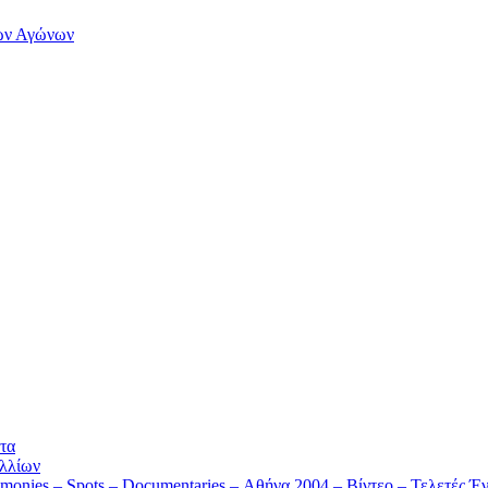
των Αγώνων
τα
λλίων
monies – Spots – Documentaries – Αθήνα 2004 – Βίντεο – Τελετές Έν