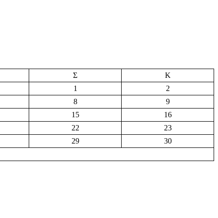
Σ
Κ
1
2
8
9
15
16
22
23
29
30