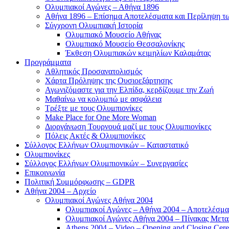
Ολυμπιακοί Αγώνες – Αθήνα 1896
Αθήνα 1896 – Επίσημα Αποτελέσματα και Περίληψη 
Σύγχρονη Ολυμπιακή Ιστορία
Ολυμπιακό Μουσείο Αθήνας
Ολυμπιακό Μουσείο Θεσσαλονίκης
Έκθεση Ολυμπιακών κειμηλίων Καλαμάτας
Προγράμματα
Αθλητικός Προσανατολισμός
Χάρτα Πρόληψης της Ουσιοεξάρτησης
Αγωνιζόμαστε για την Ελπίδα, κερδίζουμε την Ζωή
Μαθαίνω να κολυμπώ με ασφάλεια
Τρέξτε με τους Ολυμπιονίκες
Make Place for One More Woman
Διοργάνωση Τουρνουά μαζί με τους Ολυμπιονίκες
Πόλεις Ακτές & Ολυμπιονίκες
Σύλλογος Ελλήνων Ολυμπιονικών – Καταστατικό
Ολυμπιονίκες
Σύλλογος Ελλήνων Ολυμπιονικών – Συνεργασίες
Επικοινωνία
Πολιτική Συμμόρφωσης – GDPR
Αθήνα 2004 – Αρχείο
Ολυμπιακοί Αγώνες Αθήνα 2004
Ολυμπιακοί Αγώνες – Αθήνα 2004 – Αποτελέσμα
Ολυμπιακοί Αγώνες Αθήνα 2004 – Πίνακας Μετα
Athens 2004 – Video – Opening and Closing Cere