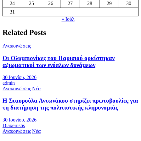
24
25
26
27
28
29
30
31
« Ιούλ
Related Posts
Ανακοινώσεις
Οι Ολυμπιονίκες του Παρισιού ορκίστηκαν
αξιωματικοί των ενόπλων δυνάμεων
30 Ιουνίου, 2026
admin
Ανακοινώσεις
Νέα
Η Σταυρούλα Αντωνάκου στηρίζει πρωτοβουλίες για
τη διατήρηση της πολιτιστικής κληρονομιάς
30 Ιουνίου, 2026
Diaxeiristis
Ανακοινώσεις
Νέα