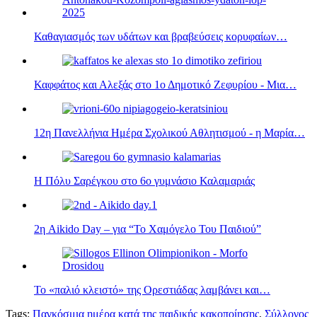
Καθαγιασμός των υδάτων και βραβεύσεις κορυφαίων…
Καφφάτος και Αλεξάς στο 1ο Δημοτικό Ζεφυρίου - Μια…
12η Πανελλήνια Ημέρα Σχολικού Αθλητισμού - η Μαρία…
Η Πόλυ Σαρέγκου στο 6ο γυμνάσιο Καλαμαριάς
2η Aikido Day – για “Το Χαμόγελο Του Παιδιού”
Το «παλιό κλειστό» της Ορεστιάδας λαμβάνει και…
Tags:
Παγκόσμια ημέρα κατά της παιδικής κακοποίησης
,
Σύλλογος