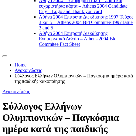
Αθήνα 2004 – Υποψήφια Πόλη – Σήμα και
ευχαριστήρια κάρτα – Athens 2004 Candidate
City – Logo and Thank you card
Αθήνα 2004 Επιτροπή Διεκδίκησης 1997 Τεύχος
3 και 5 – Athens 2004 Bid Commitee 1997 Issue
3 and 5
Αθήνα 2004 Επιτροπή Διεκδίκησης
Ενημερωτικό Δελτίο – Athens 2004 Bid
Commitee Fact Sheet
Home
Ανακοινώσεις
Σύλλογος Ελλήνων Ολυμπιονικών – Παγκόσμια ημέρα κατά
της παιδικής κακοποίησης
Ανακοινώσεις
Σύλλογος Ελλήνων
Ολυμπιονικών – Παγκόσμια
ημέρα κατά της παιδικής