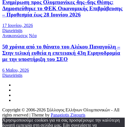
Ενημέρωση προς Ολυμπιονίκες 4ης–6ης Θέσης:
Δημοσιεύθηκε το ΦΕΚ Οικονομικής Επιβράβευσης
– Προθεσμία έως 28 Ιουνίου 2026
17 Ιουνίου, 2026
Diaxeiristis
Ανακοινώσεις
Νέα
50 χρόνια από το θάνατο του Αλέκου Παναγούλη –
Στην τελική ευθεία η επετειακή 43η Ειρηνοδρομία
με την υποστήριξη του ΣΕΟ
6 Μαΐου, 2026
Diaxeiristis
Copyright © 2006-2026 Σύλλογος Ελλήνων Ολυμπιονικών - All
rights reserved | Theme by
Panagiotis Zigouris
Χρησιμοποιούμε cookies για να σας προσφέρουμε την καλύτερη
δυνατή εμπειρία στη σελίδα μας. Εάν συνεχίσετε να