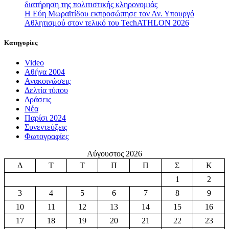
διατήρηση της πολιτιστικής κληρονομιάς
Η Εύη Μωραϊτίδου εκπροσώπησε τον Αν. Υπουργό
Αθλητισμού στον τελικό του TechATHLON 2026
Κατηγορίες
Video
Αθήνα 2004
Ανακοινώσεις
Δελτία τύπου
Δράσεις
Νέα
Παρίσι 2024
Συνεντεύξεις
Φωτογραφίες
Αύγουστος 2026
Δ
Τ
Τ
Π
Π
Σ
Κ
1
2
3
4
5
6
7
8
9
10
11
12
13
14
15
16
17
18
19
20
21
22
23