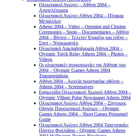
Ολυμπιακοί Αγώνες – Αθήνα 2004 –
Αποτελέσματα
Ολυμπιακοί Αγώνες Αθήνα 2004 – Πίνακας
Μεταλλίων
Athens 2004 – Video – Opening and Closing
Ceremonies – Spots – Documentaries – Αθήνα
2004 – Βίντεο – Τελετές Έναρξης και λήξης –
Σποτ – Ντοκιμαντέρ
Ολυμπιακή Λαμπαδηδρομία Αθήνα 2004 –
Olympic Torch Relay Athens 2004 – Photos –
Videos
Οι ολυμπιακές συγκοινωνίες της Αθήνας του
2004 – Olympic Games Athens 2004
Transportations
Αθήνα 2004 – Αρχεία προστασίας οθόνης –
Athens 2004 – Screensavers
Εφημερίδα Ολυμπιακού Χωριού Αθήνα 2004 –
Olympic Village Pulse Newspaper Athens 2004
Ολυμπιακοί Αγώνες Αθήνα 2004 – Σύντομος
Οδηγός Προσωπικού Αγώνων – Olympic
Games Athens 2004 – Short Games Personnel
Guide
Ολυμπιακοί Αγώνες Αθήνα 2004 Ταπετσαρίες
Πόστερ Φυλλάδια – Olympic Games Athens
2004 Wallpapers Posters Brochures