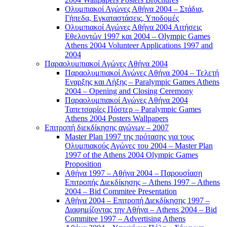
Ολυμπιακοί Αγώνες Αθήνα 2004 – Στάδια,
Γήπεδα, Εγκαταστάσεις, Υποδομές
Ολυμπιακοί Αγώνες Αθήνα 2004 Αιτήσεις
Εθελοντών 1997 και 2004 – Olympic Games
Athens 2004 Volunteer Applications 1997 and
2004
Παραολυμπιακοί Αγώνες Αθήνα 2004
Παραολυμπιακοί Αγώνες Αθήνα 2004 – Τελετή
Εναρξης και Λήξης – Paralympic Games Athens
2004 – Opening and Closing Ceremony
Παραολυμπιακοί Αγώνες Αθήνα 2004
Ταπετσαρίες Πόστερ – Paralympic Games
Athens 2004 Posters Wallpapers
Επιτροπή διεκδίκησης αγώνων – 2007
Master Plan 1997 της πρότασης για τους
Ολυμπιακούς Αγώνες του 2004 – Master Plan
1997 of the Athens 2004 Olympic Games
Proposition
Αθήνα 1997 – Αθήνα 2004 – Παρουσίαση
Επιτροπής Διεκδίκησης – Athens 1997 – Athens
2004 – Bid Commitee Presentation
Αθήνα 2004 – Επιτροπή Διεκδίκησης 1997 –
Διαφημίζοντας την Αθήνα – Athens 2004 – Bid
Commitee 1997 – Advertising Athens