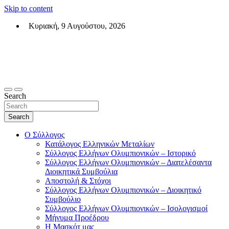
Skip to content
Κυριακή, 9 Αυγούστου, 2026
Σύλλογος Ελλήνων Ολυμπιονικών (ΣΕΟ)
Επίσημη σελίδα του θεσμικού φορεά των Ελλήνων Ολυμπιονικών
Search
Search
Ο Σύλλογος
Κατάλογος Ελληνικών Μεταλίων
Σύλλογος Ελλήνων Ολυμπιονικών – Ιστορικό
Σύλλογος Ελλήνων Ολυμπιονικών – Διατελέσαντα
Διοικητικά Συμβούλια
Αποστολή & Στόχοι
Σύλλογος Ελλήνων Ολυμπιονικών – Διοικητικό
Συμβούλιο
Σύλλογος Ελλήνων Ολυμπιονικών – Ισολογισμοί
Μήνυμα Προέδρου
Η Μασκότ μας