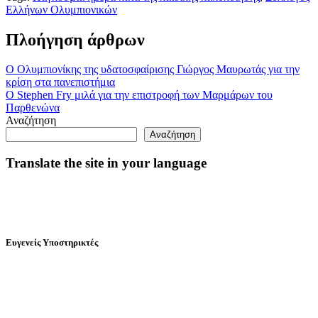
Ελλήνων Ολυμπιονικών
Πλοήγηση άρθρων
Ο Ολυμπιονίκης της υδατοσφαίρισης Γιώργος Μαυρωτάς για την
κρίση στα πανεπιστήμια
Ο Stephen Fry μιλά για την επιστροφή των Μαρμάρων του
Παρθενώνα
Αναζήτηση
Αναζήτηση
Translate the site in your language
Ευγενείς Υποστηρικτές