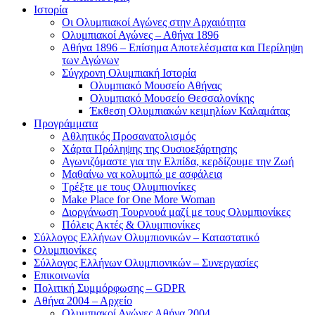
Ιστορία
Οι Ολυμπιακοί Αγώνες στην Αρχαιότητα
Ολυμπιακοί Αγώνες – Αθήνα 1896
Αθήνα 1896 – Επίσημα Αποτελέσματα και Περίληψη
των Αγώνων
Σύγχρονη Ολυμπιακή Ιστορία
Ολυμπιακό Μουσείο Αθήνας
Ολυμπιακό Μουσείο Θεσσαλονίκης
Έκθεση Ολυμπιακών κειμηλίων Καλαμάτας
Προγράμματα
Αθλητικός Προσανατολισμός
Χάρτα Πρόληψης της Ουσιοεξάρτησης
Αγωνιζόμαστε για την Ελπίδα, κερδίζουμε την Ζωή
Μαθαίνω να κολυμπώ με ασφάλεια
Τρέξτε με τους Ολυμπιονίκες
Make Place for One More Woman
Διοργάνωση Τουρνουά μαζί με τους Ολυμπιονίκες
Πόλεις Ακτές & Ολυμπιονίκες
Σύλλογος Ελλήνων Ολυμπιονικών – Καταστατικό
Ολυμπιονίκες
Σύλλογος Ελλήνων Ολυμπιονικών – Συνεργασίες
Επικοινωνία
Πολιτική Συμμόρφωσης – GDPR
Αθήνα 2004 – Αρχείο
Ολυμπιακοί Αγώνες Αθήνα 2004