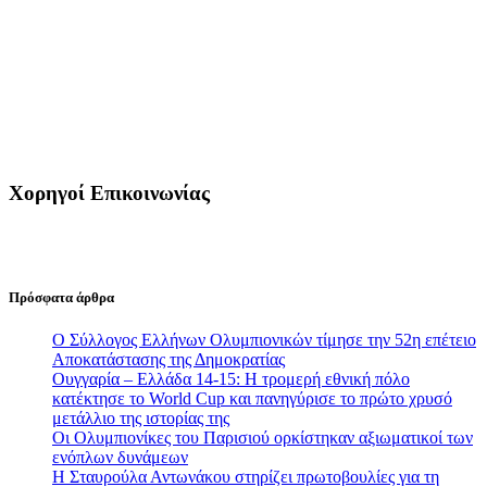
Χορηγοί Επικοινωνίας
Πρόσφατα άρθρα
Ο Σύλλογος Ελλήνων Ολυμπιονικών τίμησε την 52η επέτειο
Αποκατάστασης της Δημοκρατίας
Ουγγαρία – Ελλάδα 14-15: Η τρομερή εθνική πόλο
κατέκτησε το World Cup και πανηγύρισε το πρώτο χρυσό
μετάλλιο της ιστορίας της
Οι Ολυμπιονίκες του Παρισιού ορκίστηκαν αξιωματικοί των
ενόπλων δυνάμεων
Η Σταυρούλα Αντωνάκου στηρίζει πρωτοβουλίες για τη